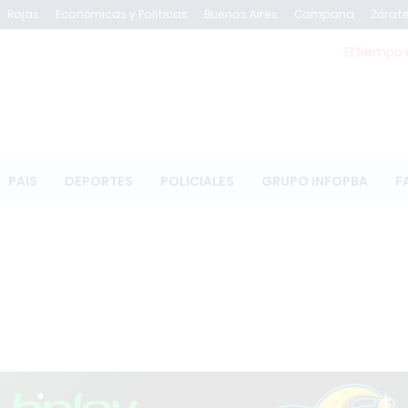
Rojas
Económicas y Políticas
Buenos Aires
Campana
Zárat
El tiempo 
PAIS
DEPORTES
POLICIALES
GRUPO INFOPBA
F