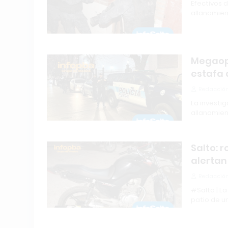
Efectivos 
allanamien
Megaope
estafa 
Redacción
La investi
allanamien
Salto: 
alertan
Redacción
#Salto | La
patio de un