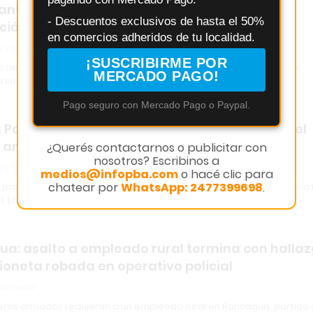
Daniela Ríos recuperó su bicicleta robada y
- Descuentos exclusivos de hasta el 50%
ió a vecinos y policía
en comercios adheridos de tu localidad.
 Infopba
¡SUSCRIBIRME POR
o de su bicicleta el jueves pasado, Daniela Ríos logró recuperarla
MERCADO PAGO!
a interven…
Pago seguro con Mercado Pago o Paypal.
la Patrulla Rural busca a tres sospechosos por el
 animales en la Ruta 31
¿Querés contactarnos o publicitar con
nosotros? Escribinos a
 Infopba
medios@infopba.com
o hacé clic para
chatear por
WhatsApp: 2477399698
.
n productor denunció el robo de seis porcinos en un campo sobre la
1. La…
a: asalto a empleado rural termina con halla
oneta robada en operativo policial
 Infopba
etos armados redujeron a un empleado rural en Rancagua, partido