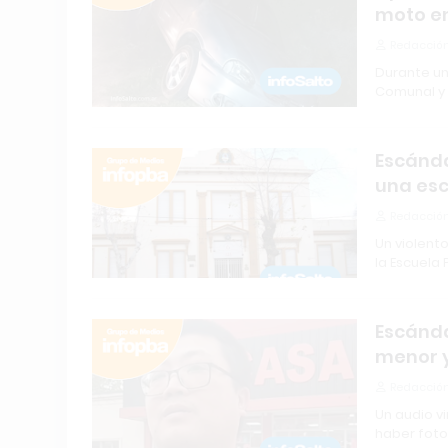
moto en
Redacción
Durante un 
Comunal y
Escánda
una esc
Redacción
Un violent
la Escuela 
Escánda
menor y
Redacción
Un audio v
haber foto