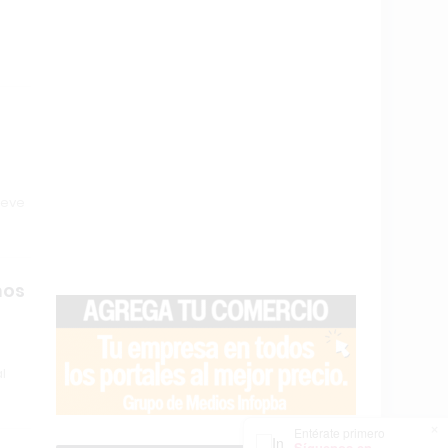
ueve
nos
l
×
Entérate primero
Síguenos en