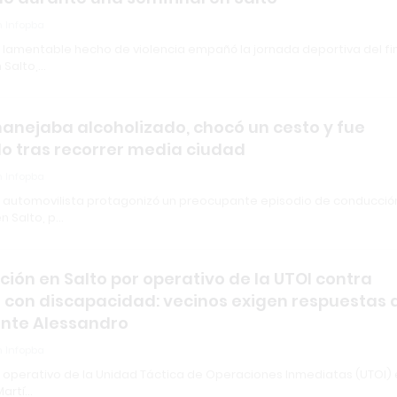
 Infopba
n lamentable hecho de violencia empañó la jornada deportiva del fi
 Salto,…
manejaba alcoholizado, chocó un cesto y fue
o tras recorrer media ciudad
 Infopba
n automovilista protagonizó un preocupante episodio de conducció
n Salto, p…
ción en Salto por operativo de la UTOI contra
 con discapacidad: vecinos exigen respuestas 
nte Alessandro
 Infopba
n operativo de la Unidad Táctica de Operaciones Inmediatas (UTOI) 
Martí…