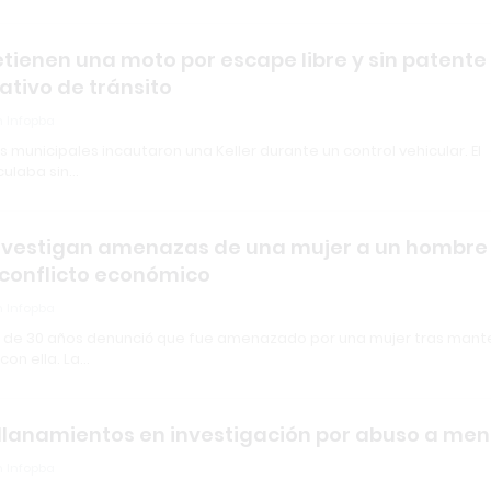
retienen una moto por escape libre y sin patente
ativo de tránsito
 Infopba
 municipales incautaron una Keller durante un control vehicular. El
culaba sin…
investigan amenazas de una mujer a un hombre
 conflicto económico
 Infopba
 de 30 años denunció que fue amenazado por una mujer tras mant
con ella. La…
allanamientos en investigación por abuso a men
 Infopba