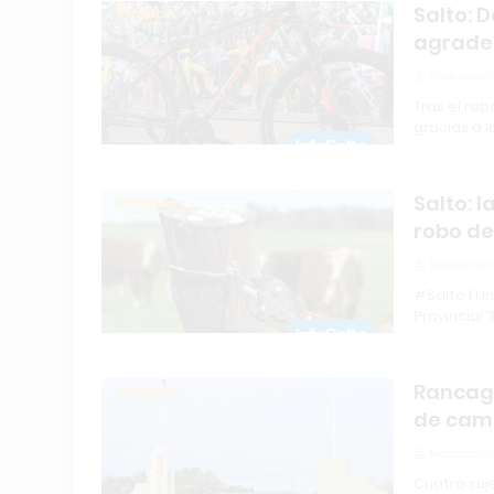
Salto: 
agradec
Redacción
Tras el rob
gracias a l
Salto: 
robo de
Redacción
#Salto | U
Provincial 3
Rancagu
de cami
Redacción
Cuatro suj