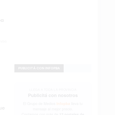
ba
itió
PUBLICITÁ CON INFOPBA
LLEGA A TODA LA PROVINCIA
Publicitá con nosotros
El Grupo de Medios
Infopba
lleva tu
fue
mensaje al mejor precio.
Contamos con más de
12 portales de