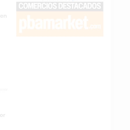
 en
ener
or