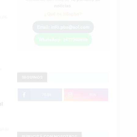
noticias
.
¿Qué es Infopba?
n de
Email: info.pba@aol.com
WhatsApp: 2477399698
n
SEGUINOS
76.5k
80k
al
en la
PUBLICITÁ CON NOSOTROS