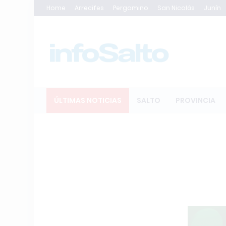
Home
Arrecifes
Pergamino
San Nicolás
Junín
ÚLTIMAS NOTICIAS
SALTO
PROVINCIA