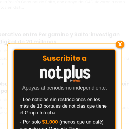
de la Policía Comunal de Salto, con apoyo del GAD, llevaron a cabo
tos en disti…
rativo entre Pergamino y Salto: investigan
digital de 20 millones
X
 Infopba
Suscribite a
gación del Departamento de Cibercrimen de Pergamino derivó en n
tos, uno de…
robaron una moto en el patio de una casa y veci
Apoyas al periodismo independiente.
 por la inseguridad
- Lee noticias sin restricciones en los
 Infopba
más de 13 portales de noticias que tiene
 inseguridad continúa sin tregua en Salto. Delincuentes ingresaron a
el Grupo Infopba.
a vivie…
$1.000
- Por solo
(menos que un café)
pagando con Mercado Pago.