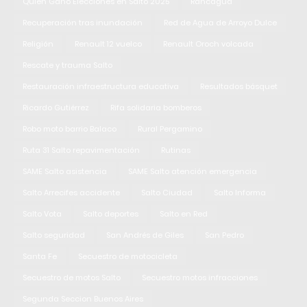
Quien Gano Elecciones en Salto 2025
Rancagua
Recuperación tras inundación
Red de Agua de Arroyo Dulce
Religión
Renault 12 vuelco
Renault Oroch volcada
Rescate y trauma Salto
Restauración infraestructura educativa
Resultados básquet
Ricardo Gutiérrez
Rifa solidaria bomberos
Robo moto barrio Balaco
Rural Pergamino
Ruta 31 Salto repavimentación
Rutinas
SAME Salto asistencia
SAME Salto atención emergencia
Salto Arrecifes accidente
Salto Ciudad
Salto Informa
Salto Vota
Salto deportes
Salto en Red
Salto seguridad
San Andrés de Giles
San Pedro
Santa Fe
Secuestro de motocicleta
Secuestro de motos Salto
Secuestro motos infracciones
Segunda Seccion Buenos Aires