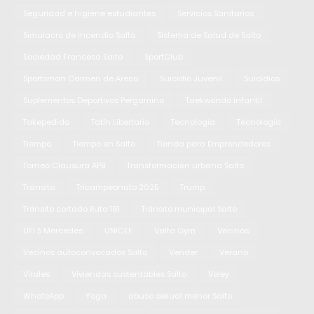
Seguridad e higiene estudiantes
Servicios Sanitarios
Simulacro de incendio Salto
Sistema de Salud de Salto
Sociedad Francesa Salto
SportClub
Sportsman Carmen de Areco
Suicidio Juvenil
Suicidios
Suplementos Deportivos Pergamino
Taekwondo infantil
Takepedido
Tatín Libertario
Tecnologia
Tecnología
Tiempo
Tiempo en Salto
Tienda para Emprendedores
Torneo Clausura APB
Transformación urbana Salto
Transito
Tricampeonato 2025
Trump
Tránsito cortado Ruta 191
Tránsito municipal Salto
UFI 5 Mercedes
UNICEF
Valta Gym
Vecinos
Vecinos autoconvocados Salto
Vender
Verano
Virales
Viviendas sustentables Salto
Voley
WhatsApp
Yoga
abuso sexual menor Salto