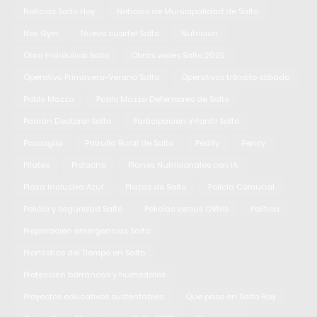
Noticias Salto Hoy
Noticias de Municipalidad de Salto
Nox Gym
Nuevo cuartel Salto
Nutrición
Obra hidráulica Salto
Obras viales Salto 2025
Operativo Primavera-Verano Salto
Operativos tránsito sábado
Pablo Mazza
Pablo Mazza Defensores de Salto
Padrón Electoral Salto
Participación infantil Salto
Passaglia
Patrulla Rural de Salto
Pedify
Pency
Pilates
Pistacho
Planes Nutricionales con IA
Plaza Inclusiva Azul
Plazas de Salto
Policía Comunal
Policía y seguridad Salto
Policías versus OVNIs
Política
Preparación emergencias Salto
Pronóstico del Tiempo en Salto
Protección barrancas y humedales
Proyectos educativos sustentables
Que paso en Salto Hoy