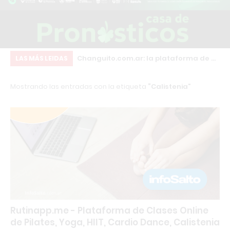
inscripciones para
Changuito.com.ar: la plataforma de e-
En
LAS MÁS LEIDAS
structor en
commerce con Inteligencia Artificial
re
Mostrando las entradas con la etiqueta
Calistenia
sonal Trainer con
que ya utilizan más de 3.000
rnacional
comercios argentinos
Rutinapp.me - Plataforma de Clases Online
de Pilates, Yoga, HIIT, Cardio Dance, Calistenia