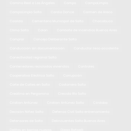
Camino Real a Los Ángeles
Campo
CampoLimpio
CampoLimpio Salto
Cardio Dance
Carmen de Areco
Casilda
Cementerio Municipal de Salto
Chacabuco
Clima Salto
Colon
Combate de incendios Buenos Aires
Comprar
Concejo Deliberante Salto
Conducción sin documentación
Conductor ileso accidente
Conectividad regional Salto
Contenedores reciclados viviendas
Controles
Cooperativa Eléctrica Salto
Corrupción
Corte de Calles en Salto
Costanera Salto
Creatina en Pergamino
Crecida Río Salto
Cristian Antúnez
Cristian Antúnez Salto
Córdoba
Decisión Niñez Salto
Defensa Civil Salto entrenamiento
Defensores de Salto
Delincuentes Salto Buenos Aires
Delitos en barrios nuevos
Diego Rafaelli