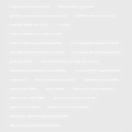
fuga tras choque Salto
fútbol Salto Liga local
gestión de residuos fitosanitarios
historia educativa Salto
hombre detenido Salto
infopba
intendente Ricardo Alessandro
intervención judicial Mercedes
investigación abuso infantil
jornada ambiental Buenos Aires
jornadas de mercados Salto
jóvenes Salto
mantenimiento vial agropecuario
medidas cautelares incumplidas
motociclista hospitalizada
negocios
oficial desplazada Salto
operativos policiales
patrullajes Salto
pbamarket
plan primavera-verano
prevención del delito
producción bonaerense
productores Salto
productos frescos Salto
recepción de envases vacíos Salto
refuerzo pergaminense fútbol