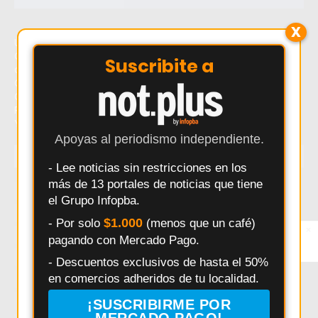
X
Último momento: Rutinapp.me - Plataforma de Clases
Online de Pilates, Yoga, HIIT, Cardio Dance, Calistenia y
Suscribite a
otras Disciplinas. Hoy: Rutinapp.me - Plataforma de
Clases Online de Pilates, Yoga, HIIT, Cardio Dance,
Calistenia y otras Disciplinas. Noticias recientes sobre
Rutinapp.me - Plataforma de Clases Online de Pilates,
Yoga, HIIT, Cardio Dance, Calistenia y otras Disciplinas.
Apoyas al periodismo independiente.
TEMAS
- Lee noticias sin restricciones en los
más de 13 portales de noticias que tiene
Salto
Interes General
Policiales
Provincia
el Grupo Infopba.
Municipalidad
Deportes
Elecciones
Pergamino
$1.000
- Por solo
(menos que un café)
×
Entérate primero
Seguridad
Politica
Accidentes
Salud
pagando con Mercado Pago.
Síguenos en
Instagram
Educación
Obras Públicas
HECHOS
Pais
- Descuentos exclusivos de hasta el 50%
en comercios adheridos de tu localidad.
Daniel Arimay
Ricardo Alessandro
Economia
Arroyo Dulce
Changuito
Cultura
¡SUSCRIBIRME POR