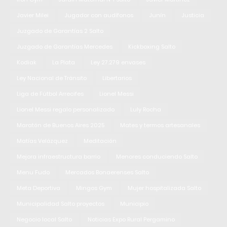
Javier Milei
Jugador con audífonos
Junín
Justicia
Juzgado de Garantías 2 Salto
Juzgado de Garantías Mercedes
Kickboxing Salto
Kodiak
La Plata
Ley 27.279 envases
Ley Nacional de Tránsito
Libertarios
Liga de Fútbol Arrecifes
Lionel Messi
Lionel Messi regalo personalizado
Luly Rocha
Maratón de Buenos Aires 2025
Mates y termos artesanales
Matías Velázquez
Meditación
Mejora infraestructura barrio
Menores conduciendo Salto
Menu Fudo
Mercados Bonaerenses Salto
Meta Deportiva
Mingos Gym
Mujer hospitalizada Salto
Municipalidad Salto proyectos
Municipio
Negocio local Salto
Noticias Expo Rural Pergamino