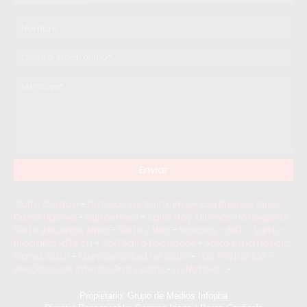
Salto Ciudad
-
Noticias de Salto, Provincia Buenos Aires -
Diario Núcleo
-
Saltoenred
-
Salto Hoy: Ultimas noticias de
Salto y Buenos Aires
-
Salto y Vos
-
Noticias - BBT - Salto -
BroadBandTech
-
360 Salto Facebook
-
Salto en la Noticia
Canal Salto
-
Municipalidad de Salto
-
LOS PRINCIPIOS –
Periódico de Interés Gral. | Salto
-
La Noticia 1
-
Propietario: Grupo de Medios Infopba