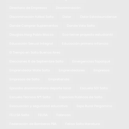
Directorio de Empresas
Discriminación
Discriminación fútbol Salto
Dolar
Dolar Estadounidense
Donde Comprar Suplementos
Donde Voto Salto
Douglas Haig Pablo Mazza
Eco-teiner proyecto estudiantil
Educación Sexual Integral
Educación primera infancia
El Tiempo en Salto Buenos Aires
Elecciones 6 de Septiembre Salto
Emergencias Tapalqué
Emprendedor Mate Salto
Emprendedores
Empresas
Empresas de Salto
Empretienda
Episodio discriminatorio deporte local
Escuela 501 Salto
Escuela Técnica N°1 Salto
Espacios Públicos de Salto
Evacuación y seguridad educativa
Expo Rural Pergamino
FE.LI.SA Salto
FELISA
Fabricas
Federación de Bomberos PBA
Felisa Salto literatura