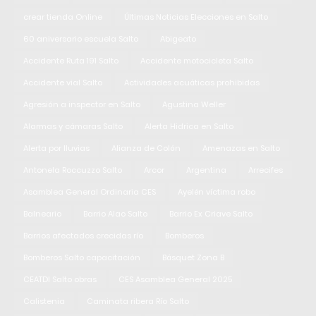
crear tienda Online
Últimas Noticias Elecciones en Salto
60 aniversario escuela Salto
Abigeato
Accidente Ruta 191 Salto
Accidente motocicleta Salto
Accidente vial Salto
Actividades acuáticas prohibidas
Agresión a inspector en Salto
Agustina Weller
Alarmas y cámaras Salto
Alerta Hidrica en Salto
Alerta por lluvias
Alianza de Colón
Amenazas en Salto
Antonela Roccuzzo Salto
Arcor
Argentina
Arrecifes
Asamblea General Ordinaria CES
Ayelén víctima robo
Balneario
Barrio Alao Salto
Barrio Ex Criave Salto
Barrios afectados crecidas río
Bomberos
Bomberos Salto capacitación
Básquet Zona B
CEATDI Salto obras
CES Asamblea General 2025
Calistenia
Caminata ribera Río Salto