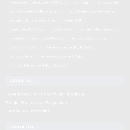
renovación autoridades CES Salto
rutinapp
rutinapp.me
récord histórico Salto atletismo
salud mental adolescentes
seguridad vial Buenos Aires
teatro Salto
tienda de WhatsApp
tiendanube
torneo internacional
trayectoria internacional Mazza
tránsito responsable
tu dominio gratis
vehículo secuestrado Salto
ventas online
violencia de género Salto
Últimas Noticias de Salud de Salto
ARTICULOS
Powerbody Club vs. SportClub Pergamino
El Mejor Gimnasio de Pergamino
Entrenar en Pergamino
CONTACTO