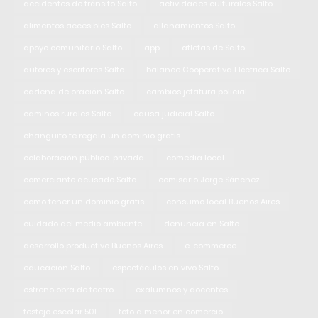
accidentes de tránsito Salto
actividades culturales Salto
alimentos accesibles Salto
allanamientos Salto
apoyo comunitario Salto
app
atletas de Salto
autores y escritores Salto
balance Cooperativa Eléctrica Salto
cadena de oración Salto
cambios jefatura policial
caminos rurales Salto
causa judicial Salto
changuito te regala un dominio gratis
colaboración público-privada
comedia local
comerciante acusado Salto
comisario Jorge Sánchez
como tener un dominio gratis
consumo local Buenos Aires
cuidado del medio ambiente
denuncia en Salto
desarrollo productivo Buenos Aires
e-commerce
educación Salto
espectáculos en vivo Salto
estreno obra de teatro
exalumnos y docentes
festejo escolar 501
foto a menor en comercio