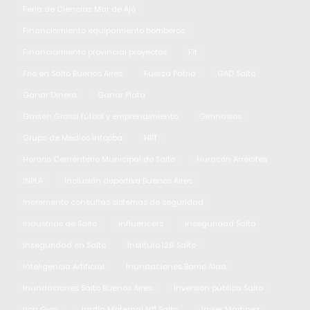
Feria de Ciencias Mar de Ajó
Financiamiento equipamiento bomberos
Financiamiento provincial proyectos
Fit
Frio en Salto Buenos Aires
Fuerza Patria
GAD Salto
Ganar Dinero
Ganar Plata
Gastón Grassi fútbol y emprendimiento
Gimnasios
Grupo de Medios Infopba
HIIT
Horario Cementerio Municipal de Salto
Huracán Arrecifes
INPLA
Inclusión deportiva Buenos Aires
Incremento consultas sistemas de seguridad
Industrias de Salto
Influencers
Inseguridad Salto
Inseguridad en Salto
Instituto 126 Salto
Inteligencia Artificial
Inundaciones Barrio Alao
Inundaciones Salto Buenos Aires
Inversión pública Salto
Iron Gym
Jardín Maternal N°1 Salto
Javier Martinez