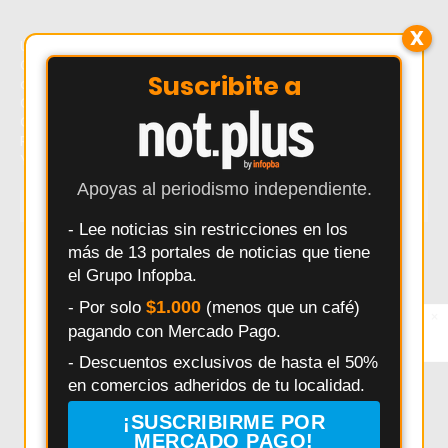
X
Último momento: Rutinapp.me - Plataforma de Clases
Online de Pilates, Yoga, HIIT, Cardio Dance, Calistenia y
Suscribite a
otras Disciplinas. Hoy: Rutinapp.me - Plataforma de
Clases Online de Pilates, Yoga, HIIT, Cardio Dance,
Calistenia y otras Disciplinas. Noticias recientes sobre
Rutinapp.me - Plataforma de Clases Online de Pilates,
Yoga, HIIT, Cardio Dance, Calistenia y otras Disciplinas.
Apoyas al periodismo independiente.
TEMAS
- Lee noticias sin restricciones en los
más de 13 portales de noticias que tiene
Salto
Interes General
Policiales
Provincia
el Grupo Infopba.
Municipalidad
Deportes
Elecciones
Pergamino
$1.000
- Por solo
(menos que un café)
×
Entérate primero
Seguridad
Politica
Accidentes
Salud
pagando con Mercado Pago.
Síguenos en
Instagram
Educación
Obras Públicas
HECHOS
Pais
- Descuentos exclusivos de hasta el 50%
Daniel Arimay
Ricardo Alessandro
Economia
en comercios adheridos de tu localidad.
Arroyo Dulce
Changuito
Cultura
¡SUSCRIBIRME POR
MERCADO PAGO!
Investigación Policial en Salto
Powerbody Club
Clima