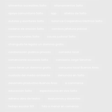
alimentos accesibles Salto
allanamientos Salto
apoyo comunitario Salto
app
atletas de Salto
autores y escritores Salto
balance Cooperativa Eléctrica Salto
cadena de oración Salto
cambios jefatura policial
caminos rurales Salto
causa judicial Salto
changuito te regala un dominio gratis
colaboración público-privada
comedia local
comerciante acusado Salto
comisario Jorge Sánchez
como tener un dominio gratis
consumo local Buenos Aires
cuidado del medio ambiente
denuncia en Salto
desarrollo productivo Buenos Aires
e-commerce
educación Salto
espectáculos en vivo Salto
estreno obra de teatro
exalumnos y docentes
festejo escolar 501
foto a menor en comercio