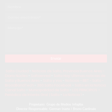
Salto Ciudad
-
Noticias de Salto, Provincia Buenos Aires -
Diario Núcleo
-
Saltoenred
-
Salto Hoy: Ultimas noticias de
Salto y Buenos Aires
-
Salto y Vos
-
Noticias - BBT - Salto -
BroadBandTech
-
360 Salto Facebook
-
Salto en la Noticia
Canal Salto
-
Municipalidad de Salto
-
LOS PRINCIPIOS –
Periódico de Interés Gral. | Salto
-
La Noticia 1
-
Propietario: Grupo de Medios Infopba
Director Responsable: German Iriarte / Bruno Cardinale