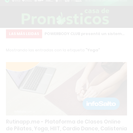
amino: Comparativa
POWERBODY CLUB presentó un sistema
Ch
LAS MÁS LEIDAS
pales gimnasios
de afiliados para generar ingresos
co
Mostrando las entradas con la etiqueta
Yoga
recomendando el gimnasio
qu
co
Rutinapp.me - Plataforma de Clases Online
de Pilates, Yoga, HIIT, Cardio Dance, Calistenia