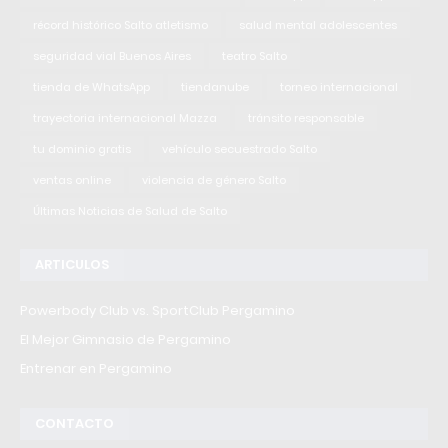
récord histórico Salto atletismo
salud mental adolescentes
seguridad vial Buenos Aires
teatro Salto
tienda de WhatsApp
tiendanube
torneo internacional
trayectoria internacional Mazza
tránsito responsable
tu dominio gratis
vehículo secuestrado Salto
ventas online
violencia de género Salto
Últimas Noticias de Salud de Salto
ARTICULOS
Powerbody Club vs. SportClub Pergamino
El Mejor Gimnasio de Pergamino
Entrenar en Pergamino
CONTACTO