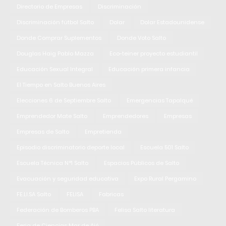
Directorio de Empresas
Discriminación
Discriminación fútbol Salto
Dolar
Dolar Estadounidense
Donde Comprar Suplementos
Donde Voto Salto
Douglas Haig Pablo Mazza
Eco-teiner proyecto estudiantil
Educación Sexual Integral
Educación primera infancia
El Tiempo en Salto Buenos Aires
Elecciones 6 de Septiembre Salto
Emergencias Tapalqué
Emprendedor Mate Salto
Emprendedores
Empresas
Empresas de Salto
Empretienda
Episodio discriminatorio deporte local
Escuela 501 Salto
Escuela Técnica N°1 Salto
Espacios Públicos de Salto
Evacuación y seguridad educativa
Expo Rural Pergamino
FE.LI.SA Salto
FELISA
Fabricas
Federación de Bomberos PBA
Felisa Salto literatura
Feria de Ciencias Mar de Ajó