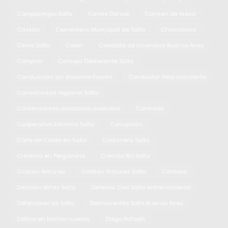
CampoLimpio Salto
Cardio Dance
Carmen de Areco
Casilda
Cementerio Municipal de Salto
Chacabuco
Clima Salto
Colon
Combate de incendios Buenos Aires
Comprar
Concejo Deliberante Salto
Conducción sin documentación
Conductor ileso accidente
Conectividad regional Salto
Contenedores reciclados viviendas
Controles
Cooperativa Eléctrica Salto
Corrupción
Corte de Calles en Salto
Costanera Salto
Creatina en Pergamino
Crecida Río Salto
Cristian Antúnez
Cristian Antúnez Salto
Córdoba
Decisión Niñez Salto
Defensa Civil Salto entrenamiento
Defensores de Salto
Delincuentes Salto Buenos Aires
Delitos en barrios nuevos
Diego Rafaelli