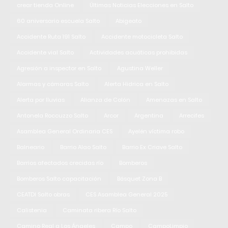
crear tienda Online
Últimas Noticias Elecciones en Salto
60 aniversario escuela Salto
Abigeato
Accidente Ruta 191 Salto
Accidente motocicleta Salto
Accidente vial Salto
Actividades acuáticas prohibidas
Agresión a inspector en Salto
Agustina Weller
Alarmas y cámaras Salto
Alerta Hidrica en Salto
Alerta por lluvias
Alianza de Colón
Amenazas en Salto
Antonela Roccuzzo Salto
Arcor
Argentina
Arrecifes
Asamblea General Ordinaria CES
Ayelén víctima robo
Balneario
Barrio Alao Salto
Barrio Ex Criave Salto
Barrios afectados crecidas río
Bomberos
Bomberos Salto capacitación
Básquet Zona B
CEATDI Salto obras
CES Asamblea General 2025
Calistenia
Caminata ribera Río Salto
Camino Real a Los Ángeles
Campo
CampoLimpio