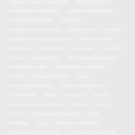
Seguridad e higiene estudiantes
Servicios Sanitarios
Simulacro de incendio Salto
Sistema de Salud de Salto
Sociedad Francesa Salto
SportClub
Sportsman Carmen de Areco
Suicidio Juvenil
Suicidios
Suplementos Deportivos Pergamino
Taekwondo infantil
Takepedido
Tatín Libertario
Tecnologia
Tecnología
Tiempo
Tiempo en Salto
Tienda para Emprendedores
Torneo Clausura APB
Transformación urbana Salto
Transito
Tricampeonato 2025
Trump
Tránsito cortado Ruta 191
Tránsito municipal Salto
UFI 5 Mercedes
UNICEF
Valta Gym
Vecinos
Vecinos autoconvocados Salto
Vender
Verano
Virales
Viviendas sustentables Salto
Voley
WhatsApp
Yoga
abuso sexual menor Salto
accidentes de tránsito Salto
actividades culturales Salto