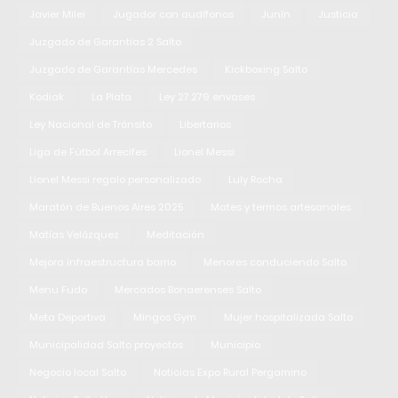
Javier Milei
Jugador con audífonos
Junín
Justicia
Juzgado de Garantías 2 Salto
Juzgado de Garantías Mercedes
Kickboxing Salto
Kodiak
La Plata
Ley 27.279 envases
Ley Nacional de Tránsito
Libertarios
Liga de Fútbol Arrecifes
Lionel Messi
Lionel Messi regalo personalizado
Luly Rocha
Maratón de Buenos Aires 2025
Mates y termos artesanales
Matías Velázquez
Meditación
Mejora infraestructura barrio
Menores conduciendo Salto
Menu Fudo
Mercados Bonaerenses Salto
Meta Deportiva
Mingos Gym
Mujer hospitalizada Salto
Municipalidad Salto proyectos
Municipio
Negocio local Salto
Noticias Expo Rural Pergamino