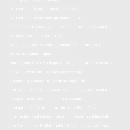
Financiamiento equipamiento bomberos
Financiamiento provincial proyectos
Fit
Frio en Salto Buenos Aires
Fuerza Patria
GAD Salto
Ganar Dinero
Ganar Plata
Gastón Grassi fútbol y emprendimiento
Gimnasios
Grupo de Medios Infopba
HIIT
Horario Cementerio Municipal de Salto
Huracán Arrecifes
INPLA
Inclusión deportiva Buenos Aires
Incremento consultas sistemas de seguridad
Industrias de Salto
Influencers
Inseguridad Salto
Inseguridad en Salto
Instituto 126 Salto
Inteligencia Artificial
Inundaciones Barrio Alao
Inundaciones Salto Buenos Aires
Inversión pública Salto
Iron Gym
Jardín Maternal N°1 Salto
Javier Martinez