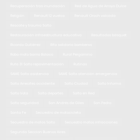
Recuperación tras inundación
Red de Agua de Arroyo Dulce
Religión
Renault 12 vuelco
Renault Oroch volcada
Rescate y trauma Salto
Restauración infraestructura educativa
Resultados básquet
Ricardo Gutiérrez
Rifa solidaria bomberos
Robo moto barrio Balaco
Rural Pergamino
Ruta 31 Salto repavimentación
Rutinas
SAME Salto asistencia
SAME Salto atención emergencia
Salto Arrecifes accidente
Salto Ciudad
Salto Informa
Salto Vota
Salto deportes
Salto en Red
Salto seguridad
San Andrés de Giles
San Pedro
Santa Fe
Secuestro de motocicleta
Secuestro de motos Salto
Secuestro motos infracciones
Segunda Seccion Buenos Aires