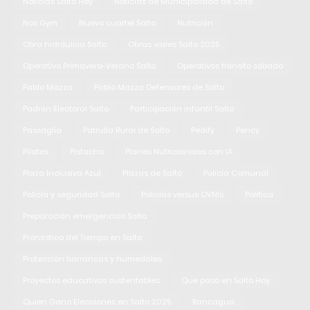
Noticias Salto Hoy
Noticias de Municipalidad de Salto
Nox Gym
Nuevo cuartel Salto
Nutrición
Obra hidráulica Salto
Obras viales Salto 2025
Operativo Primavera-Verano Salto
Operativos tránsito sábado
Pablo Mazza
Pablo Mazza Defensores de Salto
Padrón Electoral Salto
Participación infantil Salto
Passaglia
Patrulla Rural de Salto
Pedify
Pency
Pilates
Pistacho
Planes Nutricionales con IA
Plaza Inclusiva Azul
Plazas de Salto
Policía Comunal
Policía y seguridad Salto
Policías versus OVNIs
Política
Preparación emergencias Salto
Pronóstico del Tiempo en Salto
Protección barrancas y humedales
Proyectos educativos sustentables
Que paso en Salto Hoy
Quien Gano Elecciones en Salto 2025
Rancagua