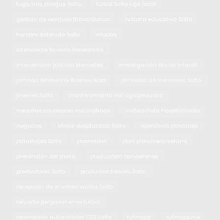
fuga tras choque Salto
fútbol Salto Liga local
gestión de residuos fitosanitarios
historia educativa Salto
hombre detenido Salto
infopba
intendente Ricardo Alessandro
intervención judicial Mercedes
investigación abuso infantil
jornada ambiental Buenos Aires
jornadas de mercados Salto
jóvenes Salto
mantenimiento vial agropecuario
medidas cautelares incumplidas
motociclista hospitalizada
negocios
oficial desplazada Salto
operativos policiales
patrullajes Salto
pbamarket
plan primavera-verano
prevención del delito
producción bonaerense
productores Salto
productos frescos Salto
recepción de envases vacíos Salto
refuerzo pergaminense fútbol
renovación autoridades CES Salto
rutinapp
rutinapp.me