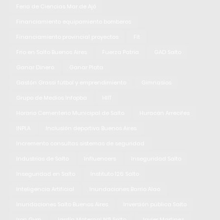
Feria de Ciencias Mar de Ajó
Financiamiento equipamiento bomberos
Financiamiento provincial proyectos
Fit
Frio en Salto Buenos Aires
Fuerza Patria
GAD Salto
Ganar Dinero
Ganar Plata
Gastón Grassi fútbol y emprendimiento
Gimnasios
Grupo de Medios Infopba
HIIT
Horario Cementerio Municipal de Salto
Huracán Arrecifes
INPLA
Inclusión deportiva Buenos Aires
Incremento consultas sistemas de seguridad
Industrias de Salto
Influencers
Inseguridad Salto
Inseguridad en Salto
Instituto 126 Salto
Inteligencia Artificial
Inundaciones Barrio Alao
Inundaciones Salto Buenos Aires
Inversión pública Salto
Iron Gym
Jardín Maternal N°1 Salto
Javier Martinez