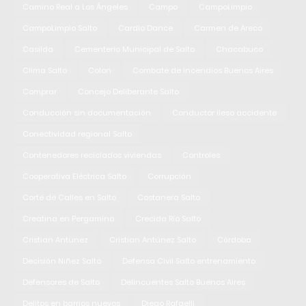
Camino Real a Los Ángeles
Campo
CampoLimpio
CampoLimpio Salto
Cardio Dance
Carmen de Areco
Casilda
Cementerio Municipal de Salto
Chacabuco
Clima Salto
Colon
Combate de incendios Buenos Aires
Comprar
Concejo Deliberante Salto
Conducción sin documentación
Conductor ileso accidente
Conectividad regional Salto
Contenedores reciclados viviendas
Controles
Cooperativa Eléctrica Salto
Corrupción
Corte de Calles en Salto
Costanera Salto
Creatina en Pergamino
Crecida Río Salto
Cristian Antúnez
Cristian Antúnez Salto
Córdoba
Decisión Niñez Salto
Defensa Civil Salto entrenamiento
Defensores de Salto
Delincuentes Salto Buenos Aires
Delitos en barrios nuevos
Diego Rafaelli