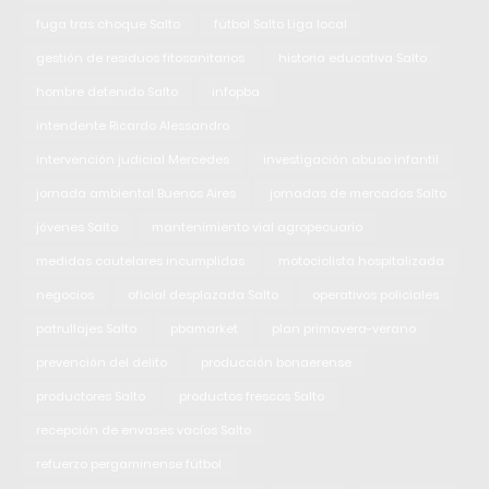
fuga tras choque Salto
fútbol Salto Liga local
gestión de residuos fitosanitarios
historia educativa Salto
hombre detenido Salto
infopba
intendente Ricardo Alessandro
intervención judicial Mercedes
investigación abuso infantil
jornada ambiental Buenos Aires
jornadas de mercados Salto
jóvenes Salto
mantenimiento vial agropecuario
medidas cautelares incumplidas
motociclista hospitalizada
negocios
oficial desplazada Salto
operativos policiales
patrullajes Salto
pbamarket
plan primavera-verano
prevención del delito
producción bonaerense
productores Salto
productos frescos Salto
recepción de envases vacíos Salto
refuerzo pergaminense fútbol