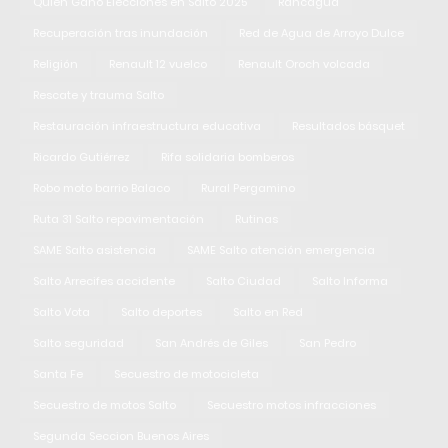
Quien Gano Elecciones en Salto 2025
Rancagua
Recuperación tras inundación
Red de Agua de Arroyo Dulce
Religión
Renault 12 vuelco
Renault Oroch volcada
Rescate y trauma Salto
Restauración infraestructura educativa
Resultados básquet
Ricardo Gutiérrez
Rifa solidaria bomberos
Robo moto barrio Balaco
Rural Pergamino
Ruta 31 Salto repavimentación
Rutinas
SAME Salto asistencia
SAME Salto atención emergencia
Salto Arrecifes accidente
Salto Ciudad
Salto Informa
Salto Vota
Salto deportes
Salto en Red
Salto seguridad
San Andrés de Giles
San Pedro
Santa Fe
Secuestro de motocicleta
Secuestro de motos Salto
Secuestro motos infracciones
Segunda Seccion Buenos Aires