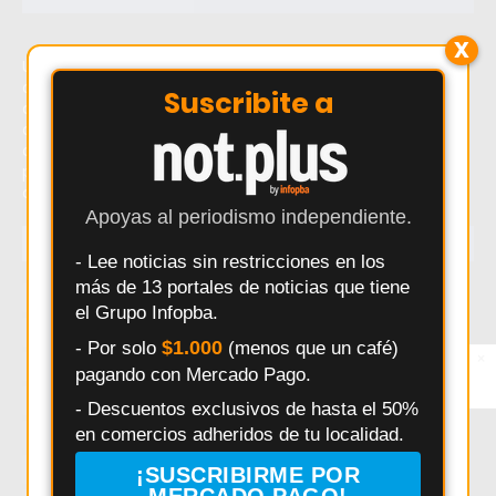
X
Último momento: Dólar cripto en picada: lo que oculta la
cumbre Milei–Trump que puede definir la economía
Suscribite a
argentina. Hoy: Dólar cripto en picada: lo que oculta la
cumbre Milei–Trump que puede definir la economía
argentina. Noticias recientes sobre Dólar cripto en
picada: lo que oculta la cumbre Milei–Trump que puede
definir la economía argentina.
Apoyas al periodismo independiente.
TEMAS
- Lee noticias sin restricciones en los
más de 13 portales de noticias que tiene
Salto
Interes General
Policiales
Provincia
el Grupo Infopba.
Municipalidad
Deportes
Elecciones
Pergamino
$1.000
- Por solo
(menos que un café)
×
Entérate primero
Seguridad
Politica
Accidentes
Salud
pagando con Mercado Pago.
Síguenos en
Instagram
Educación
Obras Públicas
HECHOS
Pais
- Descuentos exclusivos de hasta el 50%
en comercios adheridos de tu localidad.
Daniel Arimay
Ricardo Alessandro
Economia
Arroyo Dulce
Changuito
Cultura
¡SUSCRIBIRME POR