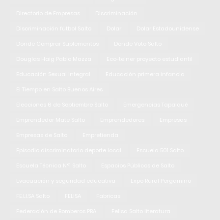
Directorio de Empresas
Discriminación
Discriminación fútbol Salto
Dolar
Dolar Estadounidense
Donde Comprar Suplementos
Donde Voto Salto
Douglas Haig Pablo Mazza
Eco-teiner proyecto estudiantil
Educación Sexual Integral
Educación primera infancia
El Tiempo en Salto Buenos Aires
Elecciones 6 de Septiembre Salto
Emergencias Tapalqué
Emprendedor Mate Salto
Emprendedores
Empresas
Empresas de Salto
Empretienda
Episodio discriminatorio deporte local
Escuela 501 Salto
Escuela Técnica N°1 Salto
Espacios Públicos de Salto
Evacuación y seguridad educativa
Expo Rural Pergamino
FE.LI.SA Salto
FELISA
Fabricas
Federación de Bomberos PBA
Felisa Salto literatura