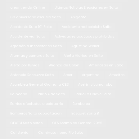
crear tienda Online
Últimas Noticias Elecciones en Salto
60 aniversario escuela Salto
Abigeato
Accidente Ruta 191 Salto
Accidente motocicleta Salto
Accidente vial Salto
Actividades acuáticas prohibidas
Agresión a inspector en Salto
Agustina Weller
Alarmas y cámaras Salto
Alerta Hidrica en Salto
Alerta por lluvias
Alianza de Colón
Amenazas en Salto
Antonela Roccuzzo Salto
Arcor
Argentina
Arrecifes
Asamblea General Ordinaria CES
Ayelén víctima robo
Balneario
Barrio Alao Salto
Barrio Ex Criave Salto
Barrios afectados crecidas río
Bomberos
Bomberos Salto capacitación
Básquet Zona B
CEATDI Salto obras
CES Asamblea General 2025
Calistenia
Caminata ribera Río Salto