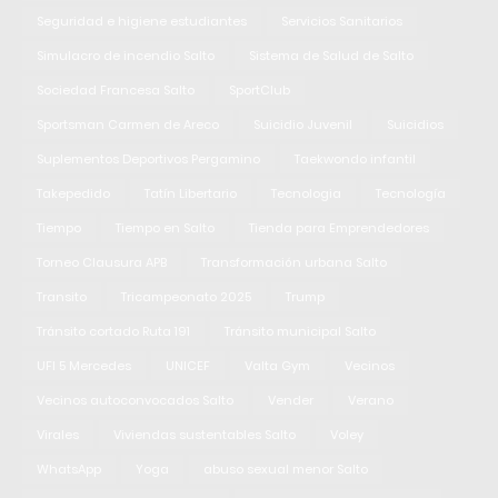
Seguridad e higiene estudiantes
Servicios Sanitarios
Simulacro de incendio Salto
Sistema de Salud de Salto
Sociedad Francesa Salto
SportClub
Sportsman Carmen de Areco
Suicidio Juvenil
Suicidios
Suplementos Deportivos Pergamino
Taekwondo infantil
Takepedido
Tatín Libertario
Tecnologia
Tecnología
Tiempo
Tiempo en Salto
Tienda para Emprendedores
Torneo Clausura APB
Transformación urbana Salto
Transito
Tricampeonato 2025
Trump
Tránsito cortado Ruta 191
Tránsito municipal Salto
UFI 5 Mercedes
UNICEF
Valta Gym
Vecinos
Vecinos autoconvocados Salto
Vender
Verano
Virales
Viviendas sustentables Salto
Voley
WhatsApp
Yoga
abuso sexual menor Salto