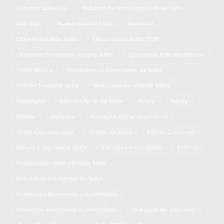
Noticias Salto Hoy
Noticias de Municipalidad de Salto
Nox Gym
Nuevo cuartel Salto
Nutrición
Obra hidráulica Salto
Obras viales Salto 2025
Operativo Primavera-Verano Salto
Operativos tránsito sábado
Pablo Mazza
Pablo Mazza Defensores de Salto
Padrón Electoral Salto
Participación infantil Salto
Passaglia
Patrulla Rural de Salto
Pedify
Pency
Pilates
Pistacho
Planes Nutricionales con IA
Plaza Inclusiva Azul
Plazas de Salto
Policía Comunal
Policía y seguridad Salto
Policías versus OVNIs
Política
Preparación emergencias Salto
Pronóstico del Tiempo en Salto
Protección barrancas y humedales
Proyectos educativos sustentables
Que paso en Salto Hoy