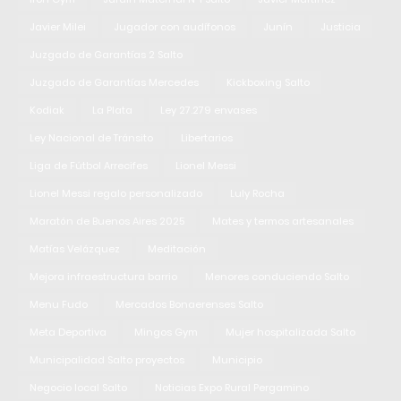
Javier Milei
Jugador con audífonos
Junín
Justicia
Juzgado de Garantías 2 Salto
Juzgado de Garantías Mercedes
Kickboxing Salto
Kodiak
La Plata
Ley 27.279 envases
Ley Nacional de Tránsito
Libertarios
Liga de Fútbol Arrecifes
Lionel Messi
Lionel Messi regalo personalizado
Luly Rocha
Maratón de Buenos Aires 2025
Mates y termos artesanales
Matías Velázquez
Meditación
Mejora infraestructura barrio
Menores conduciendo Salto
Menu Fudo
Mercados Bonaerenses Salto
Meta Deportiva
Mingos Gym
Mujer hospitalizada Salto
Municipalidad Salto proyectos
Municipio
Negocio local Salto
Noticias Expo Rural Pergamino