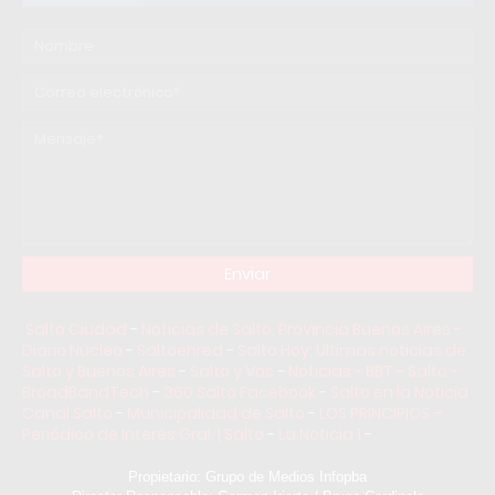
Salto Ciudad
-
Noticias de Salto, Provincia Buenos Aires -
Diario Núcleo
-
Saltoenred
-
Salto Hoy: Ultimas noticias de
Salto y Buenos Aires
-
Salto y Vos
-
Noticias - BBT - Salto -
BroadBandTech
-
360 Salto Facebook
-
Salto en la Noticia
Canal Salto
-
Municipalidad de Salto
-
LOS PRINCIPIOS –
Periódico de Interés Gral. | Salto
-
La Noticia 1
-
Propietario: Grupo de Medios Infopba