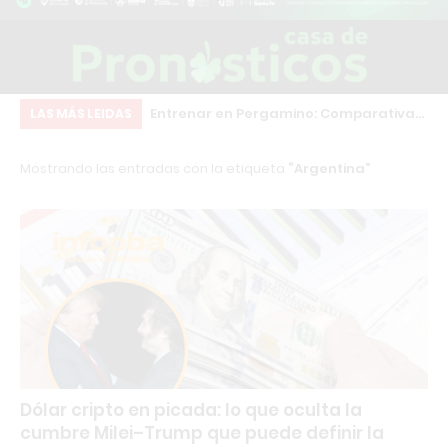
inscripciones para
Entrenar en Pergamino: Comparativa
Ch
LAS MÁS LEIDAS
structor en
real de los principales gimnasios
co
Mostrando las entradas con la etiqueta
Argentina
sonal Trainer con
qu
rnacional
co
Dólar cripto en picada: lo que oculta la
cumbre Milei–Trump que puede definir la