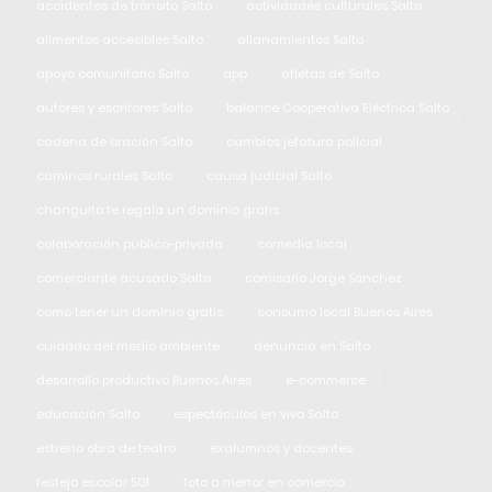
accidentes de tránsito Salto
actividades culturales Salto
alimentos accesibles Salto
allanamientos Salto
apoyo comunitario Salto
app
atletas de Salto
autores y escritores Salto
balance Cooperativa Eléctrica Salto
cadena de oración Salto
cambios jefatura policial
caminos rurales Salto
causa judicial Salto
changuito te regala un dominio gratis
colaboración público-privada
comedia local
comerciante acusado Salto
comisario Jorge Sánchez
como tener un dominio gratis
consumo local Buenos Aires
cuidado del medio ambiente
denuncia en Salto
desarrollo productivo Buenos Aires
e-commerce
educación Salto
espectáculos en vivo Salto
estreno obra de teatro
exalumnos y docentes
festejo escolar 501
foto a menor en comercio