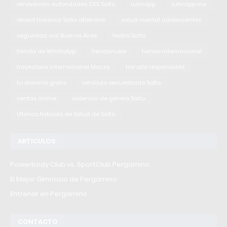
renovación autoridades CES Salto
rutinapp
rutinapp.me
récord histórico Salto atletismo
salud mental adolescentes
seguridad vial Buenos Aires
teatro Salto
tienda de WhatsApp
tiendanube
torneo internacional
trayectoria internacional Mazza
tránsito responsable
tu dominio gratis
vehículo secuestrado Salto
ventas online
violencia de género Salto
Últimas Noticias de Salud de Salto
ARTICULOS
Powerbody Club vs. SportClub Pergamino
El Mejor Gimnasio de Pergamino
Entrenar en Pergamino
CONTACTO