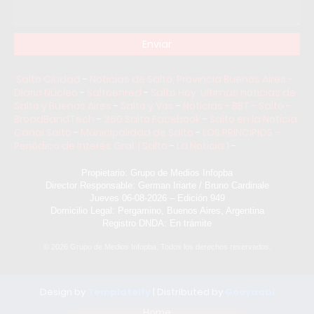
Salto Ciudad
-
Noticias de Salto, Provincia Buenos Aires -
Diario Núcleo
-
Saltoenred
-
Salto Hoy: Ultimas noticias de
Salto y Buenos Aires
-
Salto y Vos
-
Noticias - BBT - Salto -
BroadBandTech
-
360 Salto Facebook
-
Salto en la Noticia
Canal Salto
-
Municipalidad de Salto
-
LOS PRINCIPIOS –
Periódico de Interés Gral. | Salto
-
La Noticia 1
-
Propietario: Grupo de Medios Infopba
Director Responsable: German Iriarte / Bruno Cardinale
Jueves 06-08-2026 – Edición 949
Domicilio Legal: Pergamino, Buenos Aires, Argentina
Registro DNDA: En trámite
©
2026
Grupo de Medios Infopba. Todos los derechos reservados.
Design by
Templateify
| Distributed by
Gooyaabi
Home