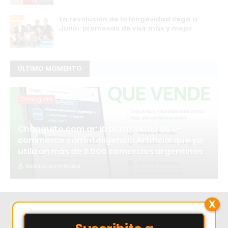
La revolución de la longevidad llega a
Junín: promesas de vivir más y mejor
ÚLTIMO MOMENTO
Changuito
Changuito.com.ar: la plataforma de e-
commerce con Inteligencia Artificial que ya
utilizan más de 3.000 comercios argentinos
Redacción Infopba
X
MOST POPULAR