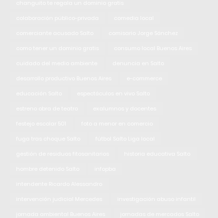
changuito te regala un dominio gratis
colaboración público-privada
comedia local
comerciante acusado Salto
comisario Jorge Sánchez
como tener un dominio gratis
consumo local Buenos Aires
cuidado del medio ambiente
denuncia en Salto
desarrollo productivo Buenos Aires
e-commerce
educación Salto
espectáculos en vivo Salto
estreno obra de teatro
exalumnos y docentes
festejo escolar 501
foto a menor en comercio
fuga tras choque Salto
fútbol Salto Liga local
gestión de residuos fitosanitarios
historia educativa Salto
hombre detenido Salto
infopba
intendente Ricardo Alessandro
intervención judicial Mercedes
investigación abuso infantil
jornada ambiental Buenos Aires
jornadas de mercados Salto