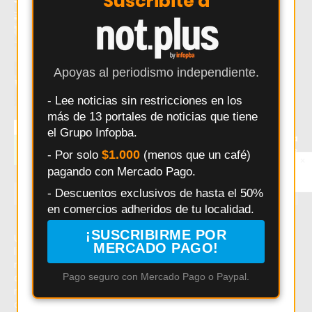
Suscribite a
Entrenar en Pergamino: Comparativa real
de los principales gimnasios
POWERBODY CLUB presentó un sistema de
Apoyas al periodismo independiente.
afiliados para generar ingresos
recomendando el gimnasio
- Lee noticias sin restricciones en los
más de 13 portales de noticias que tiene
Changuito.com.ar: la plataforma de e-
el Grupo Infopba.
commerce con Inteligencia Artificial que ya
utilizan más de 3.000 comercios argentinos
$1.000
- Por solo
(menos que un café)
×
Entérate primero
pagando con Mercado Pago.
Síguenos en
Instagram
- Descuentos exclusivos de hasta el 50%
ÚLTIMAS NOTICIAS
en comercios adheridos de tu localidad.
¡SUSCRIBIRME POR
Último momento: Salto: retienen una moto por escape
MERCADO PAGO!
libre y sin patente en un operativo de tránsito. Hoy: Salto:
retienen una moto por escape libre y sin patente en un
Pago seguro con Mercado Pago o Paypal.
operativo de tránsito. Noticias recientes sobre Salto:
retienen una moto por escape libre y sin patente en un
operativo de tránsito.