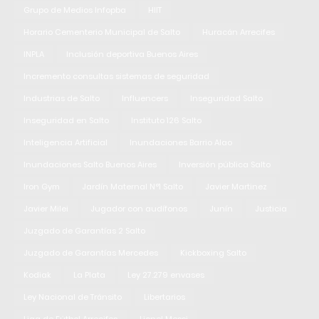
Grupo de Medios Infopba
HIIT
Horario Cementerio Municipal de Salto
Huracán Arrecifes
INPLA
Inclusión deportiva Buenos Aires
Incremento consultas sistemas de seguridad
Industrias de Salto
Influencers
Inseguridad Salto
Inseguridad en Salto
Instituto 126 Salto
Inteligencia Artificial
Inundaciones Barrio Alao
Inundaciones Salto Buenos Aires
Inversión pública Salto
Iron Gym
Jardín Maternal N°1 Salto
Javier Martinez
Javier Milei
Jugador con audífonos
Junín
Justicia
Juzgado de Garantías 2 Salto
Juzgado de Garantías Mercedes
Kickboxing Salto
Kodiak
La Plata
Ley 27.279 envases
Ley Nacional de Tránsito
Libertarios