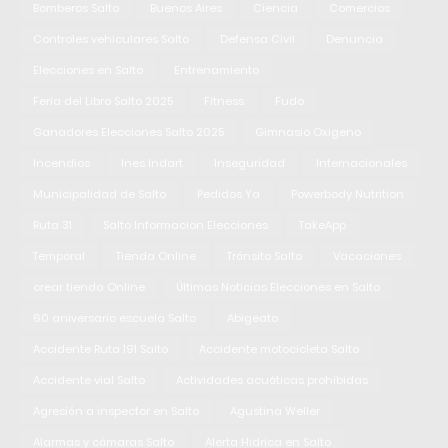
Bomberos Salto
Buenos Aires
Ciencia
Comercios
Controles vehiculares Salto
Defensa Civil
Denuncia
Elecciones en Salto
Entrenamiento
Feria del Libro Salto 2025
Fitness
Fudo
Ganadores Elecciones Salto 2025
Gimnasio Oxigeno
Incendios
Ines Indart
Inseguridad
Internacionales
Municipalidad de Salto
Pedidos Ya
Powerbody Nutrition
Ruta 31
Salto Informacion Elecciones
TakeApp
Temporal
Tienda Online
Tránsito Salto
Vacaciones
crear tienda Online
Últimas Noticias Elecciones en Salto
60 aniversario escuela Salto
Abigeato
Accidente Ruta 191 Salto
Accidente motocicleta Salto
Accidente vial Salto
Actividades acuáticas prohibidas
Agresión a inspector en Salto
Agustina Weller
Alarmas y cámaras Salto
Alerta Hidrica en Salto