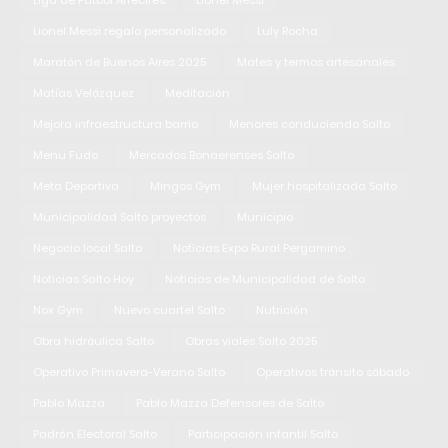
Liga de Fútbol Arrecifes
Lionel Messi
Lionel Messi regalo personalizado
Luly Rocha
Maratón de Buenos Aires 2025
Mates y termos artesanales
Matías Velázquez
Meditación
Mejora infraestructura barrio
Menores conduciendo Salto
Menu Fudo
Mercados Bonaerenses Salto
Meta Deportiva
Mingos Gym
Mujer hospitalizada Salto
Municipalidad Salto proyectos
Municipio
Negocio local Salto
Noticias Expo Rural Pergamino
Noticias Salto Hoy
Noticias de Municipalidad de Salto
Nox Gym
Nuevo cuartel Salto
Nutrición
Obra hidráulica Salto
Obras viales Salto 2025
Operativo Primavera-Verano Salto
Operativos tránsito sábado
Pablo Mazza
Pablo Mazza Defensores de Salto
Padrón Electoral Salto
Participación infantil Salto