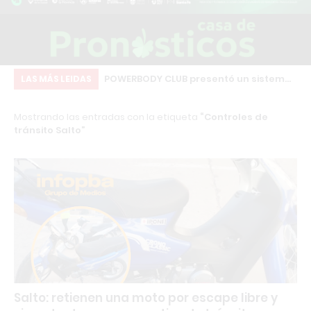
amino: Comparativa
POWERBODY CLUB presentó un sistema
Ch
LAS MÁS LEIDAS
pales gimnasios
de afiliados para generar ingresos
co
Mostrando las entradas con la etiqueta
Controles de
recomendando el gimnasio
qu
tránsito Salto
co
Salto: retienen una moto por escape libre y