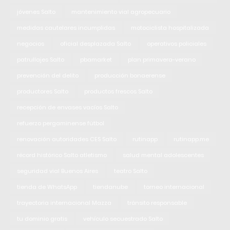
jóvenes Salto
mantenimiento vial agropecuario
medidas cautelares incumplidas
motociclista hospitalizada
negocios
oficial desplazada Salto
operativos policiales
patrullajes Salto
pbamarket
plan primavera-verano
prevención del delito
producción bonaerense
productores Salto
productos frescos Salto
recepción de envases vacíos Salto
refuerzo pergaminense fútbol
renovación autoridades CES Salto
rutinapp
rutinapp.me
récord histórico Salto atletismo
salud mental adolescentes
seguridad vial Buenos Aires
teatro Salto
tienda de WhatsApp
tiendanube
torneo internacional
trayectoria internacional Mazza
tránsito responsable
tu dominio gratis
vehículo secuestrado Salto