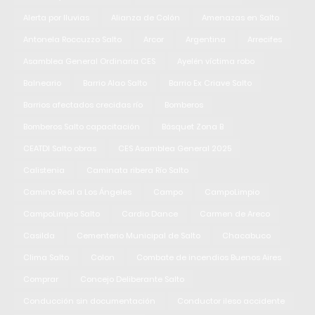
Alerta por lluvias
Alianza de Colón
Amenazas en Salto
Antonela Roccuzzo Salto
Arcor
Argentina
Arrecifes
Asamblea General Ordinaria CES
Ayelén víctima robo
Balneario
Barrio Alao Salto
Barrio Ex Criave Salto
Barrios afectados crecidas río
Bomberos
Bomberos Salto capacitación
Básquet Zona B
CEATDI Salto obras
CES Asamblea General 2025
Calistenia
Caminata ribera Río Salto
Camino Real a Los Ángeles
Campo
CampoLimpio
CampoLimpio Salto
Cardio Dance
Carmen de Areco
Casilda
Cementerio Municipal de Salto
Chacabuco
Clima Salto
Colon
Combate de incendios Buenos Aires
Comprar
Concejo Deliberante Salto
Conducción sin documentación
Conductor ileso accidente