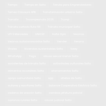
Tiempo
Tiempo en Salto
Tienda para Emprendedores
Torneo Clausura APB
Transformación urbana Salto
Transito
Tricampeonato 2025
Trump
Tránsito cortado Ruta 191
Tránsito municipal Salto
UFI 5 Mercedes
UNICEF
Valta Gym
Vecinos
Vecinos autoconvocados Salto
Vender
Verano
Virales
Viviendas sustentables Salto
Voley
WhatsApp
Yoga
abuso sexual menor Salto
accidentes de tránsito Salto
actividades culturales Salto
alimentos accesibles Salto
allanamientos Salto
apoyo comunitario Salto
app
atletas de Salto
autores y escritores Salto
balance Cooperativa Eléctrica Salto
cadena de oración Salto
cambios jefatura policial
caminos rurales Salto
causa judicial Salto