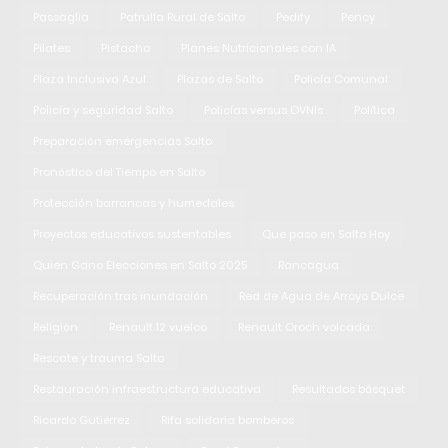
Passaglia
Patrulla Rural de Salto
Pedify
Pency
Pilates
Pistacho
Planes Nutricionales con IA
Plaza Inclusiva Azul
Plazas de Salto
Policía Comunal
Policía y seguridad Salto
Policías versus OVNIs
Política
Preparación emergencias Salto
Pronóstico del Tiempo en Salto
Protección barrancas y humedales
Proyectos educativos sustentables
Que paso en Salto Hoy
Quien Gano Elecciones en Salto 2025
Rancagua
Recuperación tras inundación
Red de Agua de Arroyo Dulce
Religión
Renault 12 vuelco
Renault Oroch volcada
Rescate y trauma Salto
Restauración infraestructura educativa
Resultados básquet
Ricardo Gutiérrez
Rifa solidaria bomberos