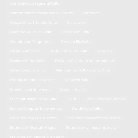
Conectividad regional Salto
Contenedores reciclados viviendas
Controles
Cooperativa Eléctrica Salto
Corrupción
Corte de Calles en Salto
Costanera Salto
Creatina en Pergamino
Crecida Río Salto
Cristian Antúnez
Cristian Antúnez Salto
Córdoba
Decisión Niñez Salto
Defensa Civil Salto entrenamiento
Defensores de Salto
Delincuentes Salto Buenos Aires
Delitos en barrios nuevos
Diego Rafaelli
Directorio de Empresas
Discriminación
Discriminación fútbol Salto
Dolar
Dolar Estadounidense
Donde Comprar Suplementos
Donde Voto Salto
Douglas Haig Pablo Mazza
Eco-teiner proyecto estudiantil
Educación Sexual Integral
Educación primera infancia
El Tiempo en Salto Buenos Aires