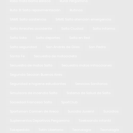
Robo moto barrio Balaco
Rural Pergamino
Ruta 31 Salto repavimentación
Rutinas
SAME Salto asistencia
SAME Salto atención emergencia
Salto Arrecifes accidente
Salto Ciudad
Salto Informa
Salto Vota
Salto deportes
Salto en Red
Salto seguridad
San Andrés de Giles
San Pedro
Santa Fe
Secuestro de motocicleta
Secuestro de motos Salto
Secuestro motos infracciones
Segunda Seccion Buenos Aires
Seguridad e higiene estudiantes
Servicios Sanitarios
Simulacro de incendio Salto
Sistema de Salud de Salto
Sociedad Francesa Salto
SportClub
Sportsman Carmen de Areco
Suicidio Juvenil
Suicidios
Suplementos Deportivos Pergamino
Taekwondo infantil
Takepedido
Tatín Libertario
Tecnologia
Tecnología