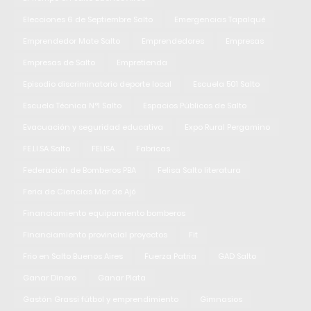
Elecciones 6 de Septiembre Salto
Emergencias Tapalqué
Emprendedor Mate Salto
Emprendedores
Empresas
Empresas de Salto
Empretienda
Episodio discriminatorio deporte local
Escuela 501 Salto
Escuela Técnica N°1 Salto
Espacios Públicos de Salto
Evacuación y seguridad educativa
Expo Rural Pergamino
FE.LI.SA Salto
FELISA
Fabricas
Federación de Bomberos PBA
Felisa Salto literatura
Feria de Ciencias Mar de Ajó
Financiamiento equipamiento bomberos
Financiamiento provincial proyectos
Fit
Frio en Salto Buenos Aires
Fuerza Patria
GAD Salto
Ganar Dinero
Ganar Plata
Gastón Grassi fútbol y emprendimiento
Gimnasios