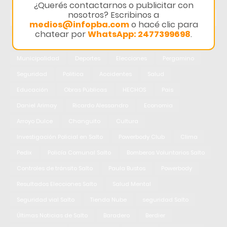
¿Querés contactarnos o publicitar con
nosotros? Escribinos a
TEMAS
medios@infopba.com
o hacé clic para
chatear por
WhatsApp: 2477399698
.
Salto
Interes General
Policiales
Provincia
Municipalidad
Deportes
Elecciones
Pergamino
Seguridad
Politica
Accidentes
Salud
Educación
Obras Públicas
HECHOS
Pais
Daniel Arimay
Ricardo Alessandro
Economia
Arroyo Dulce
Changuito
Cultura
Investigación Policial en Salto
Powerbody Club
Clima
Pedix
Policía Comunal Salto
Bomberos Voluntarios Salto
Controles de tránsito Salto
Paula Bustos
Powerbody
Resultados Elecciones Salto
Salud Mental
Seguridad vial Salto
Tienda Nube
seguridad Salto
Últimas Noticias de Salto
Baradero
Berdier