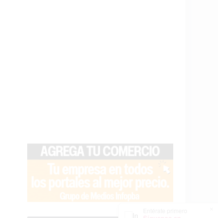
×
Entérate primero
Síguenos en