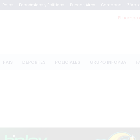
Rojas
Económicas y Políticas
Buenos Aires
Campana
Zárat
El tiempo 
PAIS
DEPORTES
POLICIALES
GRUPO INFOPBA
F