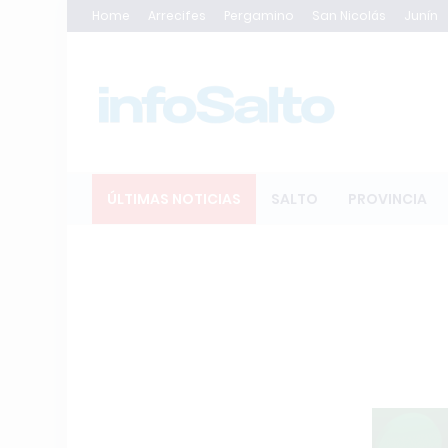
Home
Arrecifes
Pergamino
San Nicolás
Junín
ÚLTIMAS NOTICIAS
SALTO
PROVINCIA