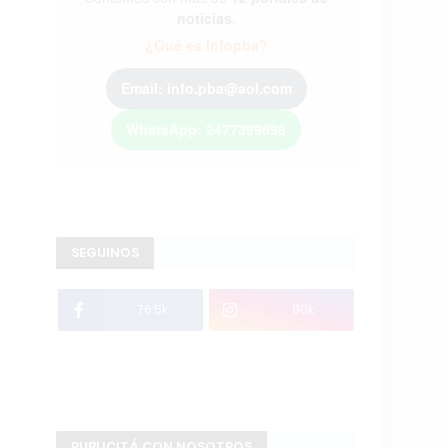
noticias
.
¿Qué es Infopba?
Email: info.pba@aol.com
WhatsApp: 2477399698
SEGUINOS
76.5k
80k
PUBLICITÁ CON NOSOTROS