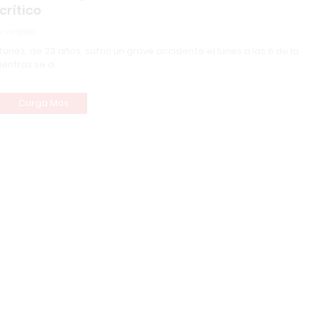
crítico
 Infopba
túnez, de 23 años, sufrió un grave accidente el lunes a las 6 de la
entras se d…
Carga Más