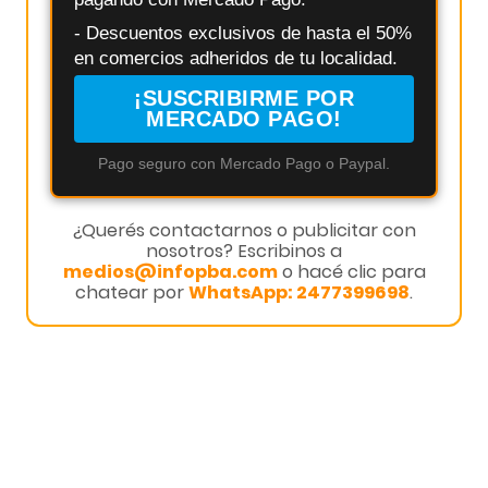
- Descuentos exclusivos de hasta el 50%
en comercios adheridos de tu localidad.
¡SUSCRIBIRME POR
MERCADO PAGO!
Pago seguro con Mercado Pago o Paypal.
¿Querés contactarnos o publicitar con
nosotros? Escribinos a
medios@infopba.com
o hacé clic para
chatear por
WhatsApp: 2477399698
.