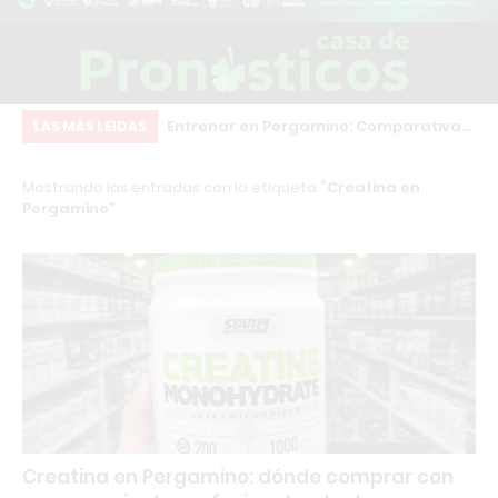
inscripciones para
Entrenar en Pergamino: Comparativa
PO
LAS MÁS LEIDAS
structor en
real de los principales gimnasios
de
Mostrando las entradas con la etiqueta
Creatina en
sonal Trainer con
re
Pergamino
rnacional
Creatina en Pergamino: dónde comprar con