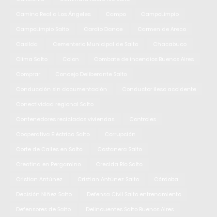
Camino Real a Los Ángeles
Campo
CampoLimpio
CampoLimpio Salto
Cardio Dance
Carmen de Areco
Casilda
Cementerio Municipal de Salto
Chacabuco
Clima Salto
Colon
Combate de incendios Buenos Aires
Comprar
Concejo Deliberante Salto
Conducción sin documentación
Conductor ileso accidente
Conectividad regional Salto
Contenedores reciclados viviendas
Controles
Cooperativa Eléctrica Salto
Corrupción
Corte de Calles en Salto
Costanera Salto
Creatina en Pergamino
Crecida Río Salto
Cristian Antúnez
Cristian Antúnez Salto
Córdoba
Decisión Niñez Salto
Defensa Civil Salto entrenamiento
Defensores de Salto
Delincuentes Salto Buenos Aires