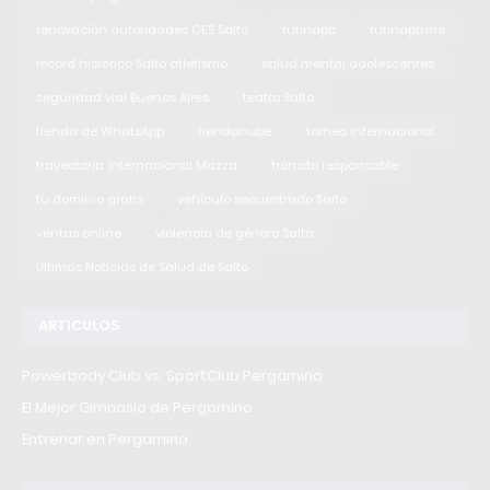
renovación autoridades CES Salto
rutinapp
rutinapp.me
récord histórico Salto atletismo
salud mental adolescentes
seguridad vial Buenos Aires
teatro Salto
tienda de WhatsApp
tiendanube
torneo internacional
trayectoria internacional Mazza
tránsito responsable
tu dominio gratis
vehículo secuestrado Salto
ventas online
violencia de género Salto
Últimas Noticias de Salud de Salto
ARTICULOS
Powerbody Club vs. SportClub Pergamino
El Mejor Gimnasio de Pergamino
Entrenar en Pergamino