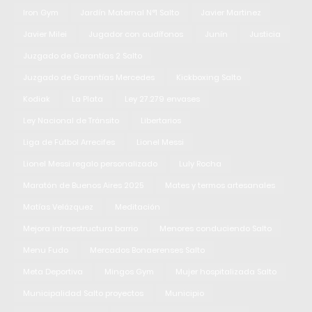
Iron Gym
Jardín Maternal N°1 Salto
Javier Martinez
Javier Milei
Jugador con audífonos
Junín
Justicia
Juzgado de Garantías 2 Salto
Juzgado de Garantías Mercedes
Kickboxing Salto
Kodiak
La Plata
Ley 27.279 envases
Ley Nacional de Tránsito
Libertarios
Liga de Fútbol Arrecifes
Lionel Messi
Lionel Messi regalo personalizado
Luly Rocha
Maratón de Buenos Aires 2025
Mates y termos artesanales
Matías Velázquez
Meditación
Mejora infraestructura barrio
Menores conduciendo Salto
Menu Fudo
Mercados Bonaerenses Salto
Meta Deportiva
Mingos Gym
Mujer hospitalizada Salto
Municipalidad Salto proyectos
Municipio