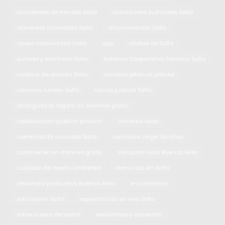
accidentes de tránsito Salto
actividades culturales Salto
alimentos accesibles Salto
allanamientos Salto
apoyo comunitario Salto
app
atletas de Salto
autores y escritores Salto
balance Cooperativa Eléctrica Salto
cadena de oración Salto
cambios jefatura policial
caminos rurales Salto
causa judicial Salto
changuito te regala un dominio gratis
colaboración público-privada
comedia local
comerciante acusado Salto
comisario Jorge Sánchez
como tener un dominio gratis
consumo local Buenos Aires
cuidado del medio ambiente
denuncia en Salto
desarrollo productivo Buenos Aires
e-commerce
educación Salto
espectáculos en vivo Salto
estreno obra de teatro
exalumnos y docentes