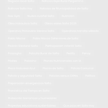
Negocio local Salto
Noticias Expo Rural Pergamino
Noticias Salto Hoy
Noticias de Municipalidad de Salto
Nox Gym
Nuevo cuartel Salto
Nutrición
Obra hidráulica Salto
Obras viales Salto 2025
Operativo Primavera-Verano Salto
Operativos tránsito sábado
Pablo Mazza
Pablo Mazza Defensores de Salto
Padrón Electoral Salto
Participación infantil Salto
Passaglia
Patrulla Rural de Salto
Pedify
Pency
Pilates
Pistacho
Planes Nutricionales con IA
Plaza Inclusiva Azul
Plazas de Salto
Policía Comunal
Policía y seguridad Salto
Policías versus OVNIs
Política
Preparación emergencias Salto
Pronóstico del Tiempo en Salto
Protección barrancas y humedales
Proyectos educativos sustentables
Que paso en Salto Hoy