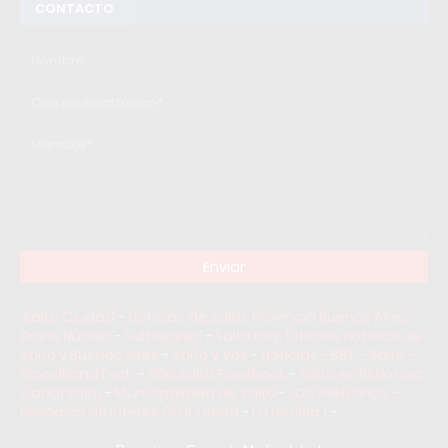
CONTACTO
Salto Ciudad
-
Noticias de Salto, Provincia Buenos Aires -
Diario Núcleo
-
Saltoenred
-
Salto Hoy: Ultimas noticias de
Salto y Buenos Aires
-
Salto y Vos
-
Noticias - BBT - Salto -
BroadBandTech
-
360 Salto Facebook
-
Salto en la Noticia
Canal Salto
-
Municipalidad de Salto
-
LOS PRINCIPIOS –
Periódico de Interés Gral. | Salto
-
La Noticia 1
-