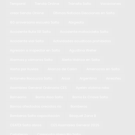
Temporal
Tienda Online
Tránsito Salto
Vacaciones
crear tienda Online
Últimas Noticias Elecciones en Salto
60 aniversario escuela Salto
Abigeato
Accidente Ruta 191 Salto
Accidente motocicleta Salto
Accidente vial Salto
Actividades acuáticas prohibidas
Agresión a inspector en Salto
Agustina Weller
Alarmas y cámaras Salto
Alerta Hidrica en Salto
Alerta por lluvias
Alianza de Colón
Amenazas en Salto
Antonela Roccuzzo Salto
Arcor
Argentina
Arrecifes
Asamblea General Ordinaria CES
Ayelén víctima robo
Balneario
Barrio Alao Salto
Barrio Ex Criave Salto
Barrios afectados crecidas río
Bomberos
Bomberos Salto capacitación
Básquet Zona B
CEATDI Salto obras
CES Asamblea General 2025
Calistenia
Caminata ribera Río Salto