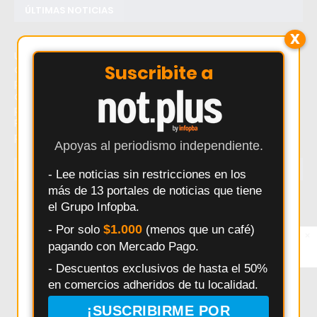
ÚLTIMAS NOTICIAS
X
Último momento: Creatina en Pergamino: dónde
Suscribite a
comprar con asesoramiento profesional y stock
permanente. Hoy: Creatina en Pergamino: dónde
comprar con asesoramiento profesional y stock
permanente. Noticias recientes sobre Creatina en
Pergamino: dónde comprar con asesoramiento
profesional y stock permanente.
Apoyas al periodismo independiente.
TEMAS
- Lee noticias sin restricciones en los
más de 13 portales de noticias que tiene
Salto
Interes General
Policiales
Provincia
el Grupo Infopba.
Municipalidad
Deportes
Elecciones
Pergamino
$1.000
- Por solo
(menos que un café)
×
Entérate primero
pagando con Mercado Pago.
Síguenos en
Seguridad
Politica
Accidentes
Salud
Instagram
- Descuentos exclusivos de hasta el 50%
Educación
Obras Públicas
HECHOS
Pais
en comercios adheridos de tu localidad.
Daniel Arimay
Ricardo Alessandro
Economia
¡SUSCRIBIRME POR
Arroyo Dulce
Changuito
Cultura