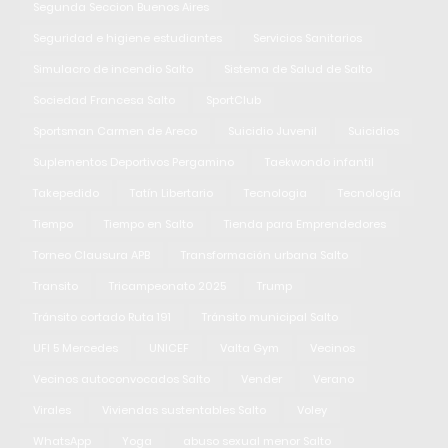
Segunda Seccion Buenos Aires
Seguridad e higiene estudiantes
Servicios Sanitarios
Simulacro de incendio Salto
Sistema de Salud de Salto
Sociedad Francesa Salto
SportClub
Sportsman Carmen de Areco
Suicidio Juvenil
Suicidios
Suplementos Deportivos Pergamino
Taekwondo infantil
Takepedido
Tatín Libertario
Tecnologia
Tecnología
Tiempo
Tiempo en Salto
Tienda para Emprendedores
Torneo Clausura APB
Transformación urbana Salto
Transito
Tricampeonato 2025
Trump
Tránsito cortado Ruta 191
Tránsito municipal Salto
UFI 5 Mercedes
UNICEF
Valta Gym
Vecinos
Vecinos autoconvocados Salto
Vender
Verano
Virales
Viviendas sustentables Salto
Voley
WhatsApp
Yoga
abuso sexual menor Salto