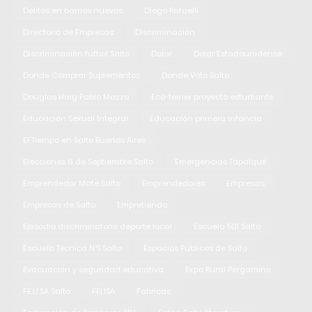
Delitos en barrios nuevos
Diego Rafaelli
Directorio de Empresas
Discriminación
Discriminación fútbol Salto
Dolar
Dolar Estadounidense
Donde Comprar Suplementos
Donde Voto Salto
Douglas Haig Pablo Mazza
Eco-teiner proyecto estudiantil
Educación Sexual Integral
Educación primera infancia
El Tiempo en Salto Buenos Aires
Elecciones 6 de Septiembre Salto
Emergencias Tapalqué
Emprendedor Mate Salto
Emprendedores
Empresas
Empresas de Salto
Empretienda
Episodio discriminatorio deporte local
Escuela 501 Salto
Escuela Técnica N°1 Salto
Espacios Públicos de Salto
Evacuación y seguridad educativa
Expo Rural Pergamino
FE.LI.SA Salto
FELISA
Fabricas