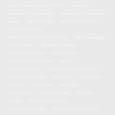
Quien Gano Elecciones en Salto 2025
Rancagua
Recuperación tras inundación
Red de Agua de Arroyo Dulce
Religión
Renault 12 vuelco
Renault Oroch volcada
Rescate y trauma Salto
Restauración infraestructura educativa
Resultados básquet
Ricardo Gutiérrez
Rifa solidaria bomberos
Robo moto barrio Balaco
Rural Pergamino
Ruta 31 Salto repavimentación
Rutinas
SAME Salto asistencia
SAME Salto atención emergencia
Salto Arrecifes accidente
Salto Ciudad
Salto Informa
Salto Vota
Salto deportes
Salto en Red
Salto seguridad
San Andrés de Giles
San Pedro
Santa Fe
Secuestro de motocicleta
Secuestro de motos Salto
Secuestro motos infracciones