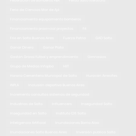
Federación de Bomberos PBA
Felisa Salto literatura
Feria de Ciencias Mar de Ajó
Financiamiento equipamiento bomberos
Financiamiento provincial proyectos
Fit
Frio en Salto Buenos Aires
Fuerza Patria
GAD Salto
Ganar Dinero
Ganar Plata
Gastón Grassi fútbol y emprendimiento
Gimnasios
Grupo de Medios Infopba
HIIT
Horario Cementerio Municipal de Salto
Huracán Arrecifes
INPLA
Inclusión deportiva Buenos Aires
Incremento consultas sistemas de seguridad
Industrias de Salto
Influencers
Inseguridad Salto
Inseguridad en Salto
Instituto 126 Salto
Inteligencia Artificial
Inundaciones Barrio Alao
Inundaciones Salto Buenos Aires
Inversión pública Salto