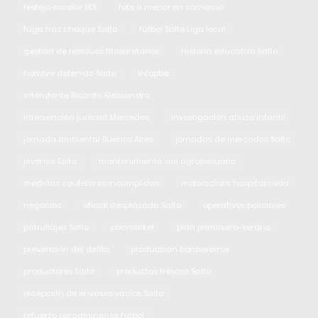
festejo escolar 501
foto a menor en comercio
fuga tras choque Salto
fútbol Salto Liga local
gestión de residuos fitosanitarios
historia educativa Salto
hombre detenido Salto
infopba
intendente Ricardo Alessandro
intervención judicial Mercedes
investigación abuso infantil
jornada ambiental Buenos Aires
jornadas de mercados Salto
jóvenes Salto
mantenimiento vial agropecuario
medidas cautelares incumplidas
motociclista hospitalizada
negocios
oficial desplazada Salto
operativos policiales
patrullajes Salto
pbamarket
plan primavera-verano
prevención del delito
producción bonaerense
productores Salto
productos frescos Salto
recepción de envases vacíos Salto
refuerzo pergaminense fútbol