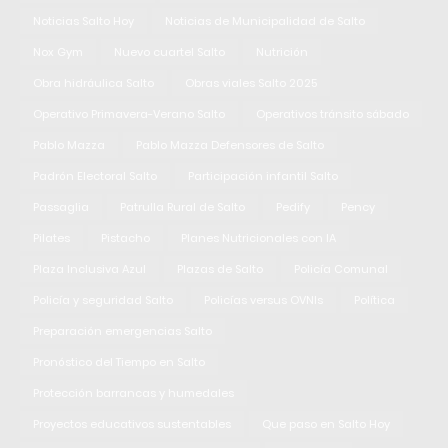
Noticias Salto Hoy
Noticias de Municipalidad de Salto
Nox Gym
Nuevo cuartel Salto
Nutrición
Obra hidráulica Salto
Obras viales Salto 2025
Operativo Primavera-Verano Salto
Operativos tránsito sábado
Pablo Mazza
Pablo Mazza Defensores de Salto
Padrón Electoral Salto
Participación infantil Salto
Passaglia
Patrulla Rural de Salto
Pedify
Pency
Pilates
Pistacho
Planes Nutricionales con IA
Plaza Inclusiva Azul
Plazas de Salto
Policía Comunal
Policía y seguridad Salto
Policías versus OVNIs
Política
Preparación emergencias Salto
Pronóstico del Tiempo en Salto
Protección barrancas y humedales
Proyectos educativos sustentables
Que paso en Salto Hoy