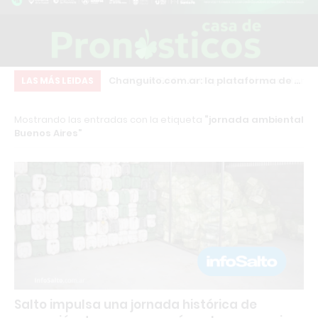
resentó un sistema
Changuito.com.ar: la plataforma de e-
“L
LAS MÁS LEIDAS
 generar ingresos
commerce con Inteligencia Artificial
el
Mostrando las entradas con la etiqueta
jornada ambiental
 gimnasio
que ya utilizan más de 3.000
Buenos Aires
comercios argentinos
Salto impulsa una jornada histórica de