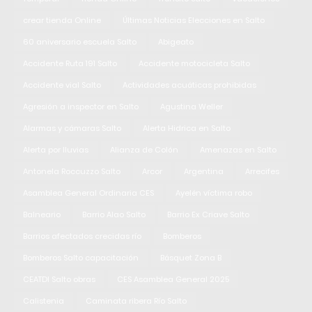
crear tienda Online
Últimas Noticias Elecciones en Salto
60 aniversario escuela Salto
Abigeato
Accidente Ruta 191 Salto
Accidente motocicleta Salto
Accidente vial Salto
Actividades acuáticas prohibidas
Agresión a inspector en Salto
Agustina Weller
Alarmas y cámaras Salto
Alerta Hidrica en Salto
Alerta por lluvias
Alianza de Colón
Amenazas en Salto
Antonela Roccuzzo Salto
Arcor
Argentina
Arrecifes
Asamblea General Ordinaria CES
Ayelén víctima robo
Balneario
Barrio Alao Salto
Barrio Ex Criave Salto
Barrios afectados crecidas río
Bomberos
Bomberos Salto capacitación
Básquet Zona B
CEATDI Salto obras
CES Asamblea General 2025
Calistenia
Caminata ribera Río Salto