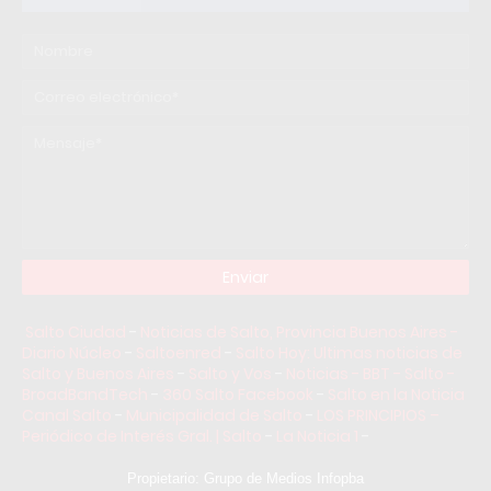
Salto Ciudad
-
Noticias de Salto, Provincia Buenos Aires -
Diario Núcleo
-
Saltoenred
-
Salto Hoy: Ultimas noticias de
Salto y Buenos Aires
-
Salto y Vos
-
Noticias - BBT - Salto -
BroadBandTech
-
360 Salto Facebook
-
Salto en la Noticia
Canal Salto
-
Municipalidad de Salto
-
LOS PRINCIPIOS –
Periódico de Interés Gral. | Salto
-
La Noticia 1
-
Propietario: Grupo de Medios Infopba