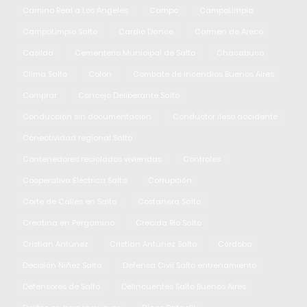
Camino Real a Los Ángeles
Campo
CampoLimpio
CampoLimpio Salto
Cardio Dance
Carmen de Areco
Casilda
Cementerio Municipal de Salto
Chacabuco
Clima Salto
Colon
Combate de incendios Buenos Aires
Comprar
Concejo Deliberante Salto
Conducción sin documentación
Conductor ileso accidente
Conectividad regional Salto
Contenedores reciclados viviendas
Controles
Cooperativa Eléctrica Salto
Corrupción
Corte de Calles en Salto
Costanera Salto
Creatina en Pergamino
Crecida Río Salto
Cristian Antúnez
Cristian Antúnez Salto
Córdoba
Decisión Niñez Salto
Defensa Civil Salto entrenamiento
Defensores de Salto
Delincuentes Salto Buenos Aires