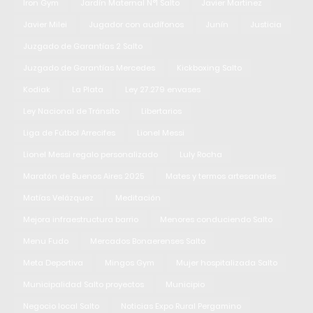
Iron Gym
Jardín Maternal N°1 Salto
Javier Martinez
Javier Milei
Jugador con audífonos
Junín
Justicia
Juzgado de Garantías 2 Salto
Juzgado de Garantías Mercedes
Kickboxing Salto
Kodiak
La Plata
Ley 27.279 envases
Ley Nacional de Tránsito
Libertarios
Liga de Fútbol Arrecifes
Lionel Messi
Lionel Messi regalo personalizado
Luly Rocha
Maratón de Buenos Aires 2025
Mates y termos artesanales
Matías Velázquez
Meditación
Mejora infraestructura barrio
Menores conduciendo Salto
Menu Fudo
Mercados Bonaerenses Salto
Meta Deportiva
Mingos Gym
Mujer hospitalizada Salto
Municipalidad Salto proyectos
Municipio
Negocio local Salto
Noticias Expo Rural Pergamino