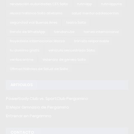
renovación autoridades CES Salto
rutinapp
rutinapp.me
récord histórico Salto atletismo
salud mental adolescentes
seguridad vial Buenos Aires
teatro Salto
tienda de WhatsApp
tiendanube
torneo internacional
trayectoria internacional Mazza
tránsito responsable
tu dominio gratis
vehículo secuestrado Salto
ventas online
violencia de género Salto
Últimas Noticias de Salud de Salto
ARTICULOS
Powerbody Club vs. SportClub Pergamino
El Mejor Gimnasio de Pergamino
Entrenar en Pergamino
CONTACTO