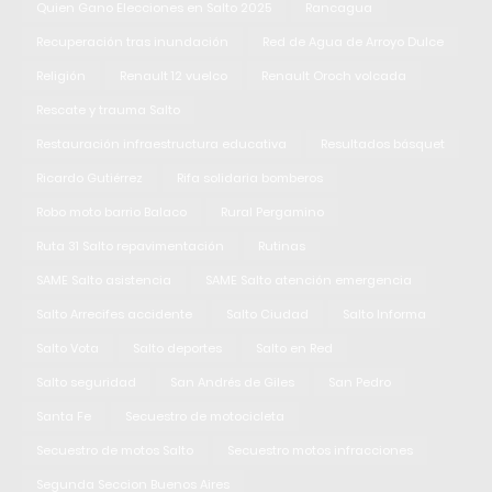
Quien Gano Elecciones en Salto 2025
Rancagua
Recuperación tras inundación
Red de Agua de Arroyo Dulce
Religión
Renault 12 vuelco
Renault Oroch volcada
Rescate y trauma Salto
Restauración infraestructura educativa
Resultados básquet
Ricardo Gutiérrez
Rifa solidaria bomberos
Robo moto barrio Balaco
Rural Pergamino
Ruta 31 Salto repavimentación
Rutinas
SAME Salto asistencia
SAME Salto atención emergencia
Salto Arrecifes accidente
Salto Ciudad
Salto Informa
Salto Vota
Salto deportes
Salto en Red
Salto seguridad
San Andrés de Giles
San Pedro
Santa Fe
Secuestro de motocicleta
Secuestro de motos Salto
Secuestro motos infracciones
Segunda Seccion Buenos Aires