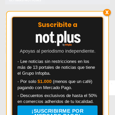
ÚLTIMAS NOTICIAS
X
Último momento: Salto impulsa una jornada histórica de
recepción de envases vacíos: el compromiso con un
Suscribite a
futuro sostenible. Hoy: Salto impulsa una jornada
histórica de recepción de envases vacíos: el compromiso
con un futuro sostenible. Noticias recientes sobre Salto
impulsa una jornada histórica de recepción de envases
vacíos: el compromiso con un futuro sostenible.
Apoyas al periodismo independiente.
TEMAS
- Lee noticias sin restricciones en los
más de 13 portales de noticias que tiene
Salto
Interes General
Policiales
Provincia
el Grupo Infopba.
Municipalidad
Deportes
Elecciones
Pergamino
$1.000
- Por solo
(menos que un café)
×
Entérate primero
Seguridad
Politica
Accidentes
Salud
pagando con Mercado Pago.
Síguenos en
Instagram
Educación
Obras Públicas
HECHOS
Pais
- Descuentos exclusivos de hasta el 50%
en comercios adheridos de tu localidad.
Daniel Arimay
Ricardo Alessandro
Economia
¡SUSCRIBIRME POR
Arroyo Dulce
Changuito
Cultura