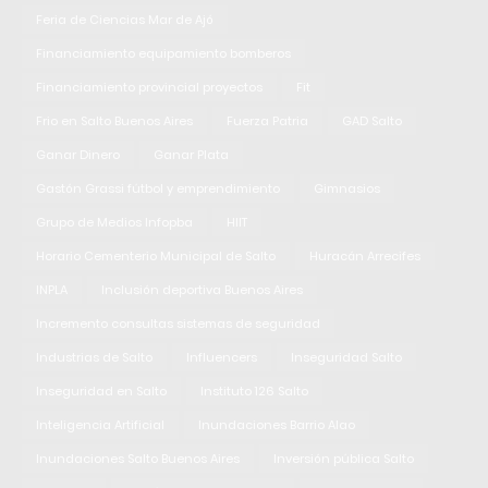
Feria de Ciencias Mar de Ajó
Financiamiento equipamiento bomberos
Financiamiento provincial proyectos
Fit
Frio en Salto Buenos Aires
Fuerza Patria
GAD Salto
Ganar Dinero
Ganar Plata
Gastón Grassi fútbol y emprendimiento
Gimnasios
Grupo de Medios Infopba
HIIT
Horario Cementerio Municipal de Salto
Huracán Arrecifes
INPLA
Inclusión deportiva Buenos Aires
Incremento consultas sistemas de seguridad
Industrias de Salto
Influencers
Inseguridad Salto
Inseguridad en Salto
Instituto 126 Salto
Inteligencia Artificial
Inundaciones Barrio Alao
Inundaciones Salto Buenos Aires
Inversión pública Salto