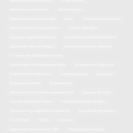
Delitos en barrios nuevos
Diego Rafaelli
Directorio de Empresas
Discriminación
Discriminación fútbol Salto
Dolar
Dolar Estadounidense
Donde Comprar Suplementos
Donde Voto Salto
Douglas Haig Pablo Mazza
Eco-teiner proyecto estudiantil
Educación Sexual Integral
Educación primera infancia
El Tiempo en Salto Buenos Aires
Elecciones 6 de Septiembre Salto
Emergencias Tapalqué
Emprendedor Mate Salto
Emprendedores
Empresas
Empresas de Salto
Empretienda
Episodio discriminatorio deporte local
Escuela 501 Salto
Escuela Técnica N°1 Salto
Espacios Públicos de Salto
Evacuación y seguridad educativa
Expo Rural Pergamino
FE.LI.SA Salto
FELISA
Fabricas
Federación de Bomberos PBA
Felisa Salto literatura