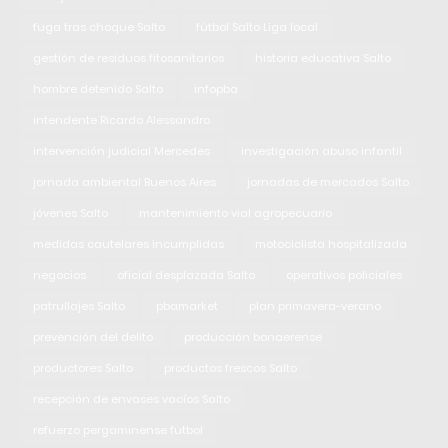
fuga tras choque Salto
fútbol Salto Liga local
gestión de residuos fitosanitarios
historia educativa Salto
hombre detenido Salto
infopba
intendente Ricardo Alessandro
intervención judicial Mercedes
investigación abuso infantil
jornada ambiental Buenos Aires
jornadas de mercados Salto
jóvenes Salto
mantenimiento vial agropecuario
medidas cautelares incumplidas
motociclista hospitalizada
negocios
oficial desplazada Salto
operativos policiales
patrullajes Salto
pbamarket
plan primavera-verano
prevención del delito
producción bonaerense
productores Salto
productos frescos Salto
recepción de envases vacíos Salto
refuerzo pergaminense fútbol