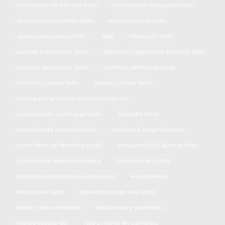
accidentes de tránsito Salto
actividades culturales Salto
alimentos accesibles Salto
allanamientos Salto
apoyo comunitario Salto
app
atletas de Salto
autores y escritores Salto
balance Cooperativa Eléctrica Salto
cadena de oración Salto
cambios jefatura policial
caminos rurales Salto
causa judicial Salto
changuito te regala un dominio gratis
colaboración público-privada
comedia local
comerciante acusado Salto
comisario Jorge Sánchez
como tener un dominio gratis
consumo local Buenos Aires
cuidado del medio ambiente
denuncia en Salto
desarrollo productivo Buenos Aires
e-commerce
educación Salto
espectáculos en vivo Salto
estreno obra de teatro
exalumnos y docentes
festejo escolar 501
foto a menor en comercio