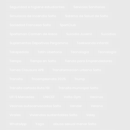
Seguridad e higiene estudiantes
Servicios Sanitarios
Simulacro de incendio Salto
Sistema de Salud de Salto
Sociedad Francesa Salto
SportClub
Sportsman Carmen de Areco
Suicidio Juvenil
Suicidios
Suplementos Deportivos Pergamino
Taekwondo infantil
Takepedido
Tatín Libertario
Tecnologia
Tecnología
Tiempo
Tiempo en Salto
Tienda para Emprendedores
Torneo Clausura APB
Transformación urbana Salto
Transito
Tricampeonato 2025
Trump
Tránsito cortado Ruta 191
Tránsito municipal Salto
UFI 5 Mercedes
UNICEF
Valta Gym
Vecinos
Vecinos autoconvocados Salto
Vender
Verano
Virales
Viviendas sustentables Salto
Voley
WhatsApp
Yoga
abuso sexual menor Salto