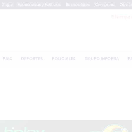
Rojas
Económicas y Políticas
Buenos Aires
Campana
Zárat
El tiempo 
PAIS
DEPORTES
POLICIALES
GRUPO INFOPBA
F