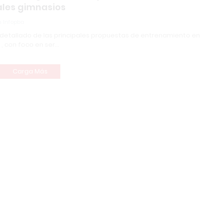
ales gimnasios
 Infopba
s detallado de las principales propuestas de entrenamiento en
, con foco en ser…
Carga Más