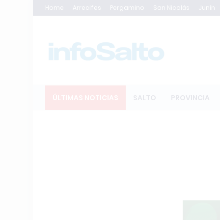
Home
Arrecifes
Pergamino
San Nicolás
Junín
ÚLTIMAS NOTICIAS
SALTO
PROVINCIA