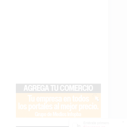
×
Entérate primero
Síguenos en