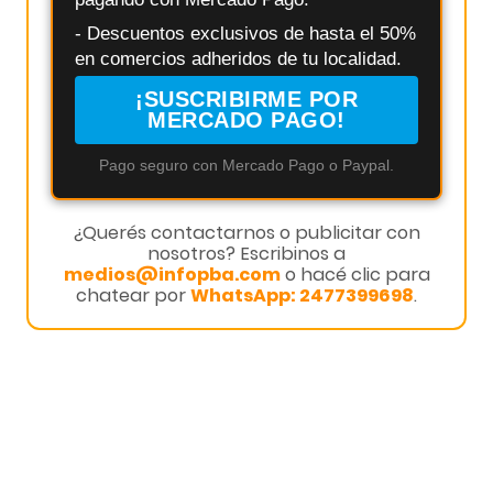
- Descuentos exclusivos de hasta el 50%
en comercios adheridos de tu localidad.
¡SUSCRIBIRME POR
MERCADO PAGO!
Pago seguro con Mercado Pago o Paypal.
¿Querés contactarnos o publicitar con
nosotros? Escribinos a
medios@infopba.com
o hacé clic para
chatear por
WhatsApp: 2477399698
.