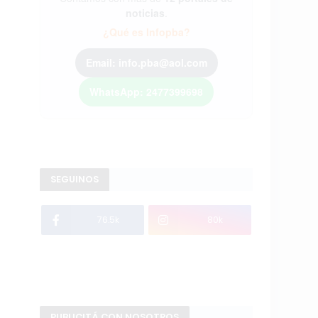
noticias
.
¿Qué es Infopba?
Email: info.pba@aol.com
WhatsApp: 2477399698
SEGUINOS
76.5k
80k
PUBLICITÁ CON NOSOTROS