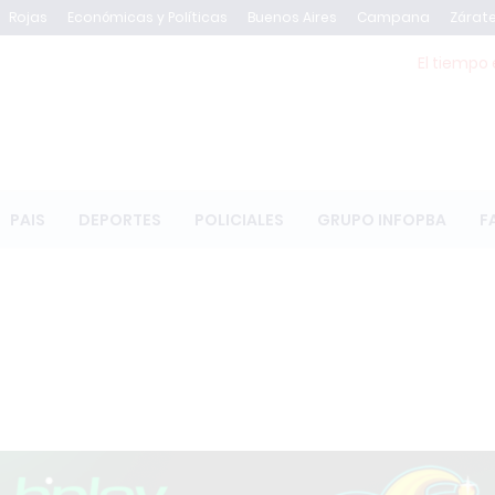
Rojas
Económicas y Políticas
Buenos Aires
Campana
Zárat
El tiempo 
PAIS
DEPORTES
POLICIALES
GRUPO INFOPBA
F