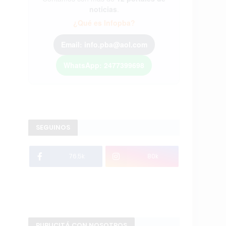
noticias
.
¿Qué es Infopba?
Email: info.pba@aol.com
WhatsApp: 2477399698
SEGUINOS
76.5k
80k
PUBLICITÁ CON NOSOTROS