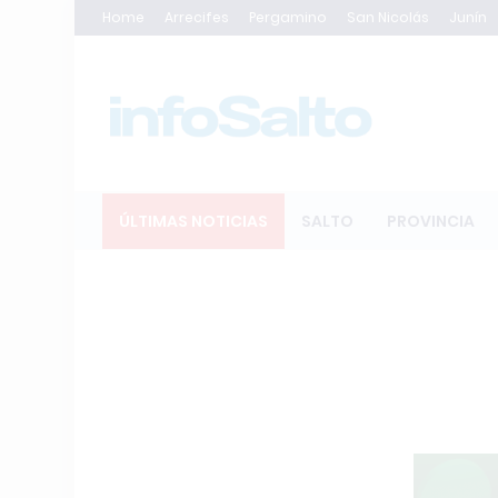
Home
Arrecifes
Pergamino
San Nicolás
Junín
ÚLTIMAS NOTICIAS
SALTO
PROVINCIA