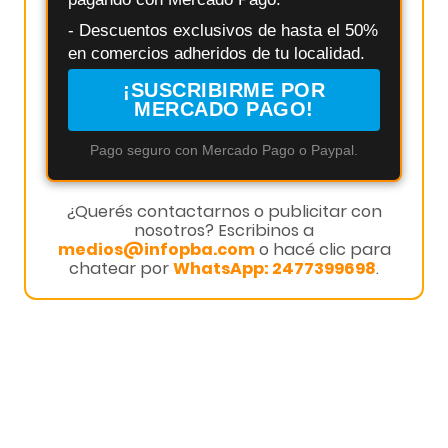
- Descuentos exclusivos de hasta el 50%
en comercios adheridos de tu localidad.
¡SUSCRIBIRME POR
MERCADO PAGO!
Pago seguro con Mercado Pago o Paypal.
¿Querés contactarnos o publicitar con
nosotros? Escribinos a
medios@infopba.com
o hacé clic para
chatear por
WhatsApp: 2477399698
.