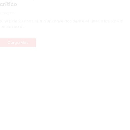
crítico
 Infopba
túnez, de 23 años, sufrió un grave accidente el lunes a las 6 de la
entras se d…
Carga Más