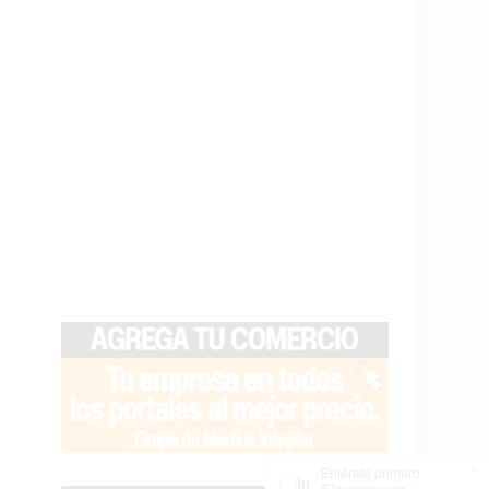
×
Entérate primero
Síguenos en