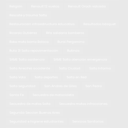
Religión
Renault 12 vuelco
Renault Oroch volcada
Rescate y trauma Salto
Restauración infraestructura educativa
Resultados básquet
Ricardo Gutiérrez
Rifa solidaria bomberos
Robo moto barrio Balaco
Rural Pergamino
Ruta 31 Salto repavimentación
Rutinas
SAME Salto asistencia
SAME Salto atención emergencia
Salto Arrecifes accidente
Salto Ciudad
Salto Informa
Salto Vota
Salto deportes
Salto en Red
Salto seguridad
San Andrés de Giles
San Pedro
Santa Fe
Secuestro de motocicleta
Secuestro de motos Salto
Secuestro motos infracciones
Segunda Seccion Buenos Aires
Seguridad e higiene estudiantes
Servicios Sanitarios