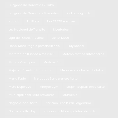
Juzgado de Garantías 2 Salto
Juzgado de Garantías Mercedes
Kickboxing Salto
Kodiak
La Plata
Ley 27.279 envases
Ley Nacional de Tránsito
Libertarios
Liga de Fútbol Arrecifes
Lionel Messi
Lionel Messi regalo personalizado
Luly Rocha
Maratón de Buenos Aires 2025
Mates y termos artesanales
Matías Velázquez
Meditación
Mejora infraestructura barrio
Menores conduciendo Salto
Menu Fudo
Mercados Bonaerenses Salto
Meta Deportiva
Mingos Gym
Mujer hospitalizada Salto
Municipalidad Salto proyectos
Municipio
Negocio local Salto
Noticias Expo Rural Pergamino
Noticias Salto Hoy
Noticias de Municipalidad de Salto