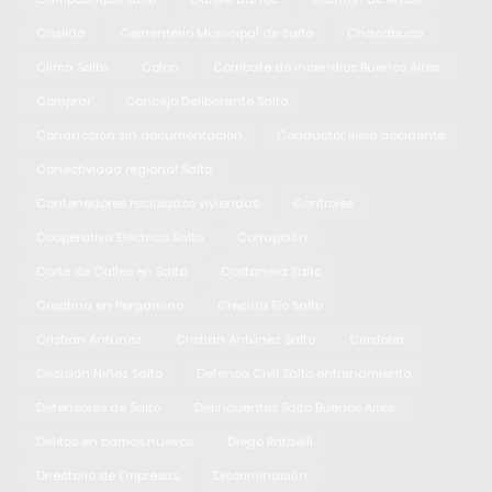
Casilda
Cementerio Municipal de Salto
Chacabuco
Clima Salto
Colon
Combate de incendios Buenos Aires
Comprar
Concejo Deliberante Salto
Conducción sin documentación
Conductor ileso accidente
Conectividad regional Salto
Contenedores reciclados viviendas
Controles
Cooperativa Eléctrica Salto
Corrupción
Corte de Calles en Salto
Costanera Salto
Creatina en Pergamino
Crecida Río Salto
Cristian Antúnez
Cristian Antúnez Salto
Córdoba
Decisión Niñez Salto
Defensa Civil Salto entrenamiento
Defensores de Salto
Delincuentes Salto Buenos Aires
Delitos en barrios nuevos
Diego Rafaelli
Directorio de Empresas
Discriminación