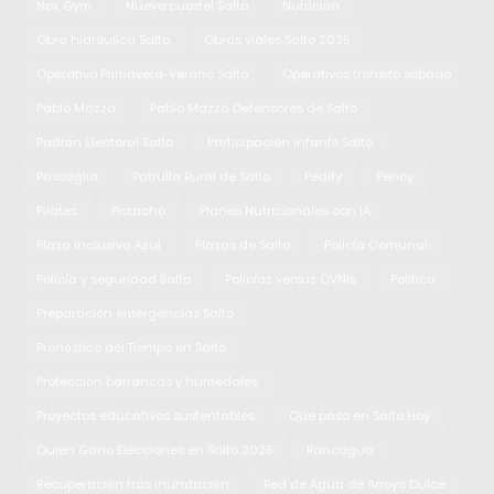
Nox Gym
Nuevo cuartel Salto
Nutrición
Obra hidráulica Salto
Obras viales Salto 2025
Operativo Primavera-Verano Salto
Operativos tránsito sábado
Pablo Mazza
Pablo Mazza Defensores de Salto
Padrón Electoral Salto
Participación infantil Salto
Passaglia
Patrulla Rural de Salto
Pedify
Pency
Pilates
Pistacho
Planes Nutricionales con IA
Plaza Inclusiva Azul
Plazas de Salto
Policía Comunal
Policía y seguridad Salto
Policías versus OVNIs
Política
Preparación emergencias Salto
Pronóstico del Tiempo en Salto
Protección barrancas y humedales
Proyectos educativos sustentables
Que paso en Salto Hoy
Quien Gano Elecciones en Salto 2025
Rancagua
Recuperación tras inundación
Red de Agua de Arroyo Dulce