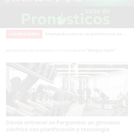
inscripciones para
Changuito.com.ar: la plataforma de e-
Ga
LAS MÁS LEIDAS
structor en
commerce con Inteligencia Artificial
pa
Mostrando las entradas con la etiqueta
Mingos Gym
sonal Trainer con
que ya utilizan más de 3.000
rnacional
comercios argentinos
Dónde entrenar en Pergamino: un gimnasio
céntrico con planificación y tecnología