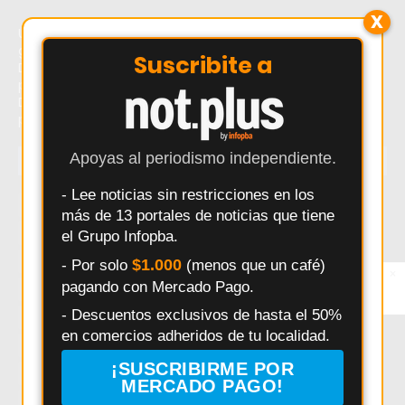
X
Último momento: Dónde entrenar en Pergamino: un
gimnasio céntrico con planificación y tecnología. Hoy:
Suscribite a
Dónde entrenar en Pergamino: un gimnasio céntrico con
planificación y tecnología. Noticias recientes sobre
Dónde entrenar en Pergamino: un gimnasio céntrico con
planificación y tecnología.
Apoyas al periodismo independiente.
TEMAS
- Lee noticias sin restricciones en los
Salto
Interes General
Policiales
Provincia
más de 13 portales de noticias que tiene
Municipalidad
Deportes
Elecciones
Pergamino
el Grupo Infopba.
Seguridad
Politica
Accidentes
Salud
$1.000
- Por solo
(menos que un café)
×
Entérate primero
pagando con Mercado Pago.
Síguenos en
Educación
Obras Públicas
HECHOS
Pais
Instagram
- Descuentos exclusivos de hasta el 50%
Daniel Arimay
Ricardo Alessandro
Economia
en comercios adheridos de tu localidad.
Arroyo Dulce
Changuito
Cultura
¡SUSCRIBIRME POR
Investigación Policial en Salto
Powerbody Club
Clima
MERCADO PAGO!
Pedix
Policía Comunal Salto
Bomberos Voluntarios Salto