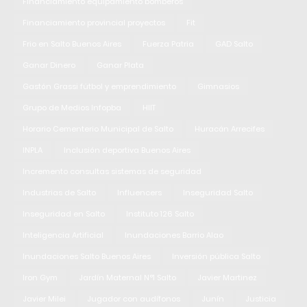
Financiamiento equipamiento bomberos
Financiamiento provincial proyectos
Fit
Frio en Salto Buenos Aires
Fuerza Patria
GAD Salto
Ganar Dinero
Ganar Plata
Gastón Grassi fútbol y emprendimiento
Gimnasios
Grupo de Medios Infopba
HIIT
Horario Cementerio Municipal de Salto
Huracán Arrecifes
INPLA
Inclusión deportiva Buenos Aires
Incremento consultas sistemas de seguridad
Industrias de Salto
Influencers
Inseguridad Salto
Inseguridad en Salto
Instituto 126 Salto
Inteligencia Artificial
Inundaciones Barrio Alao
Inundaciones Salto Buenos Aires
Inversión pública Salto
Iron Gym
Jardín Maternal N°1 Salto
Javier Martinez
Javier Milei
Jugador con audífonos
Junín
Justicia