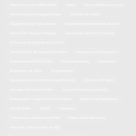
Discriminación fútbol Salto
Dolar
Dolar Estadounidense
Donde Comprar Suplementos
Donde Voto Salto
Douglas Haig Pablo Mazza
Eco-teiner proyecto estudiantil
Educación Sexual Integral
Educación primera infancia
El Tiempo en Salto Buenos Aires
Elecciones 6 de Septiembre Salto
Emergencias Tapalqué
Emprendedor Mate Salto
Emprendedores
Empresas
Empresas de Salto
Empretienda
Episodio discriminatorio deporte local
Escuela 501 Salto
Escuela Técnica N°1 Salto
Espacios Públicos de Salto
Evacuación y seguridad educativa
Expo Rural Pergamino
FE.LI.SA Salto
FELISA
Fabricas
Federación de Bomberos PBA
Felisa Salto literatura
Feria de Ciencias Mar de Ajó