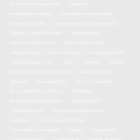
60 aniversario escuela Salto
Abigeato
Accidente Ruta 191 Salto
Accidente motocicleta Salto
Accidente vial Salto
Actividades acuáticas prohibidas
Agresión a inspector en Salto
Agustina Weller
Alarmas y cámaras Salto
Alerta Hidrica en Salto
Alerta por lluvias
Alianza de Colón
Amenazas en Salto
Antonela Roccuzzo Salto
Arcor
Argentina
Arrecifes
Asamblea General Ordinaria CES
Ayelén víctima robo
Balneario
Barrio Alao Salto
Barrio Ex Criave Salto
Barrios afectados crecidas río
Bomberos
Bomberos Salto capacitación
Básquet Zona B
CEATDI Salto obras
CES Asamblea General 2025
Calistenia
Caminata ribera Río Salto
Camino Real a Los Ángeles
Campo
CampoLimpio
CampoLimpio Salto
Cardio Dance
Carmen de Areco