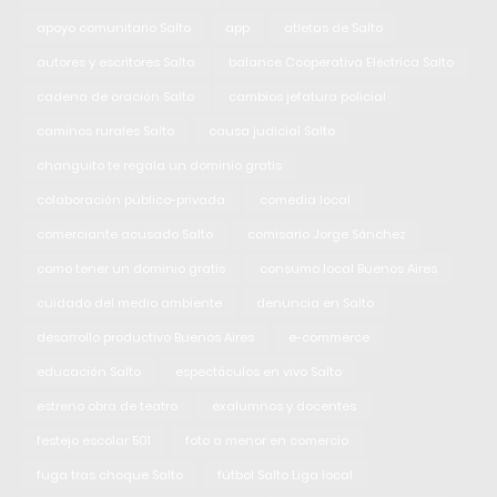
apoyo comunitario Salto
app
atletas de Salto
autores y escritores Salto
balance Cooperativa Eléctrica Salto
cadena de oración Salto
cambios jefatura policial
caminos rurales Salto
causa judicial Salto
changuito te regala un dominio gratis
colaboración público-privada
comedia local
comerciante acusado Salto
comisario Jorge Sánchez
como tener un dominio gratis
consumo local Buenos Aires
cuidado del medio ambiente
denuncia en Salto
desarrollo productivo Buenos Aires
e-commerce
educación Salto
espectáculos en vivo Salto
estreno obra de teatro
exalumnos y docentes
festejo escolar 501
foto a menor en comercio
fuga tras choque Salto
fútbol Salto Liga local