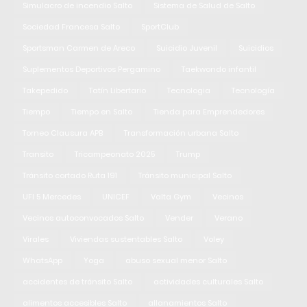
Simulacro de incendio Salto
Sistema de Salud de Salto
Sociedad Francesa Salto
SportClub
Sportsman Carmen de Areco
Suicidio Juvenil
Suicidios
Suplementos Deportivos Pergamino
Taekwondo infantil
Takepedido
Tatín Libertario
Tecnologia
Tecnología
Tiempo
Tiempo en Salto
Tienda para Emprendedores
Torneo Clausura APB
Transformación urbana Salto
Transito
Tricampeonato 2025
Trump
Tránsito cortado Ruta 191
Tránsito municipal Salto
UFI 5 Mercedes
UNICEF
Valta Gym
Vecinos
Vecinos autoconvocados Salto
Vender
Verano
Virales
Viviendas sustentables Salto
Voley
WhatsApp
Yoga
abuso sexual menor Salto
accidentes de tránsito Salto
actividades culturales Salto
alimentos accesibles Salto
allanamientos Salto