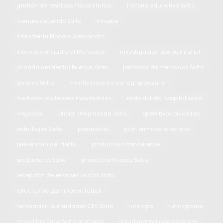
gestión de residuos fitosanitarios
historia educativa Salto
hombre detenido Salto
infopba
intendente Ricardo Alessandro
intervención judicial Mercedes
investigación abuso infantil
jornada ambiental Buenos Aires
jornadas de mercados Salto
jóvenes Salto
mantenimiento vial agropecuario
medidas cautelares incumplidas
motociclista hospitalizada
negocios
oficial desplazada Salto
operativos policiales
patrullajes Salto
pbamarket
plan primavera-verano
prevención del delito
producción bonaerense
productores Salto
productos frescos Salto
recepción de envases vacíos Salto
refuerzo pergaminense fútbol
renovación autoridades CES Salto
rutinapp
rutinapp.me
récord histórico Salto atletismo
salud mental adolescentes