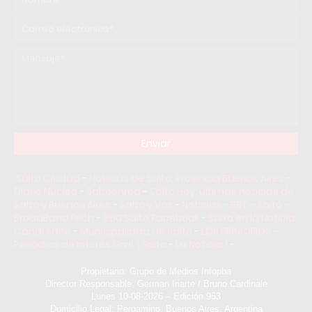
Salto Ciudad
-
Noticias de Salto, Provincia Buenos Aires -
Diario Núcleo
-
Saltoenred
-
Salto Hoy: Ultimas noticias de
Salto y Buenos Aires
-
Salto y Vos
-
Noticias - BBT - Salto -
BroadBandTech
-
360 Salto Facebook
-
Salto en la Noticia
Canal Salto
-
Municipalidad de Salto
-
LOS PRINCIPIOS –
Periódico de Interés Gral. | Salto
-
La Noticia 1
-
Propietario: Grupo de Medios Infopba
Director Responsable: German Iriarte / Bruno Cardinale
Lunes 10-08-2026 – Edición 953
Domicilio Legal: Pergamino, Buenos Aires, Argentina