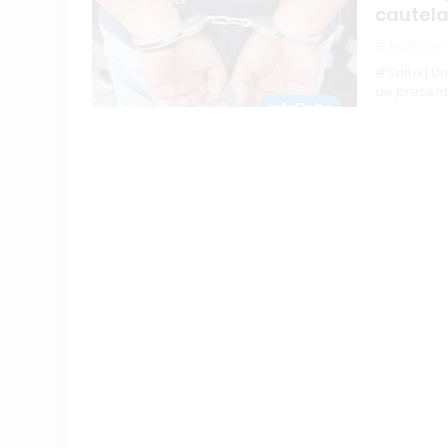
cautela
Redacción
#Salto | U
de presen