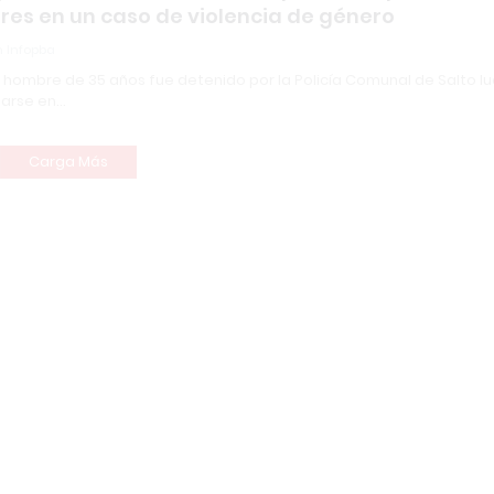
res en un caso de violencia de género
 Infopba
n hombre de 35 años fue detenido por la Policía Comunal de Salto l
tarse en…
Carga Más