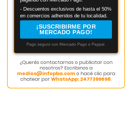
- Descuentos exclusivos de hasta el 50%
en comercios adheridos de tu localidad.
¡SUSCRIBIRME POR
MERCADO PAGO!
Pago seguro con Mercado Pago o Paypal.
¿Querés contactarnos o publicitar con
nosotros? Escribinos a
medios@infopba.com
o hacé clic para
chatear por
WhatsApp: 2477399698
.