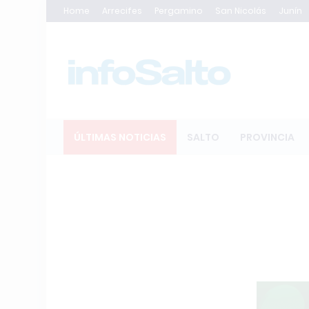
Home
Arrecifes
Pergamino
San Nicolás
Junín
ÚLTIMAS NOTICIAS
SALTO
PROVINCIA