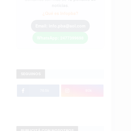
noticias
.
¿Qué es Infopba?
Email: info.pba@aol.com
WhatsApp: 2477399698
SEGUINOS
76.5k
80k
PUBLICITÁ CON NOSOTROS