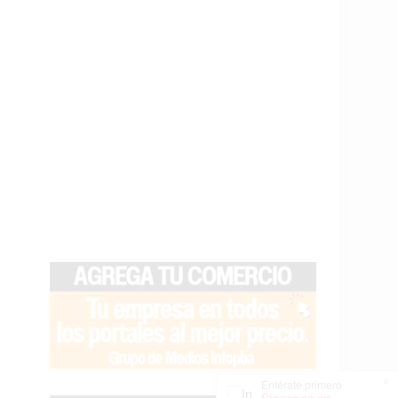
×
Entérate primero
Síguenos en