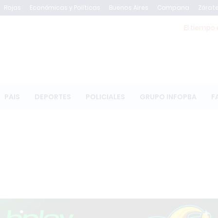
Rojas
Económicas y Políticas
Buenos Aires
Campana
Zárat
El tiempo 
PAIS
DEPORTES
POLICIALES
GRUPO INFOPBA
F