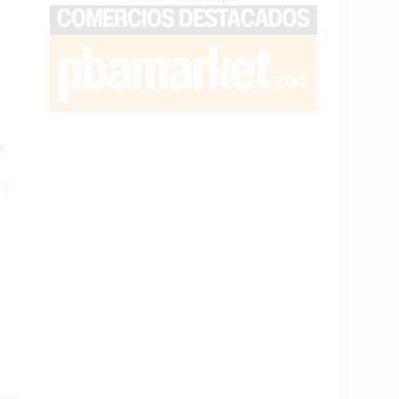
de
 y