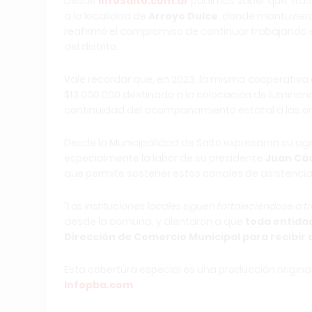
Desde
InfoSalto.com.ar
pudimos saber que, tras 
a la localidad de
Arroyo Dulce
, donde mantuvieron
reafirmó el compromiso de continuar trabajando en 
del distrito.
Vale recordar que, en 2023, la misma cooperativa 
$13.000.000 destinado a la colocación de luminaria
continuidad del acompañamiento estatal a las or
Desde la Municipalidad de Salto expresaron su a
especialmente la labor de su presidente
Juan Cá
que permite sostener estos canales de asistencia p
“Las instituciones locales siguen fortaleciéndose a 
desde la comuna, y alentaron a que
toda entidad
Dirección de Comercio Municipal para recibi
Esta cobertura especial es una producción origina
Infopba.com
.