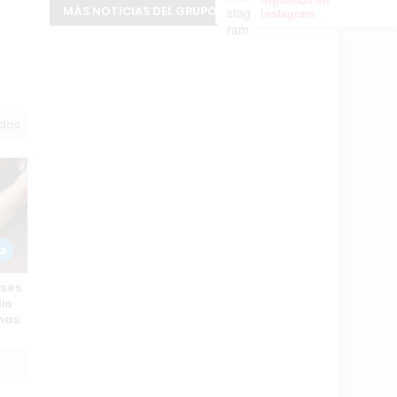
MÁS NOTICIAS DEL GRUPO INFOPBA
Instagram
odas
ases
dio
inas