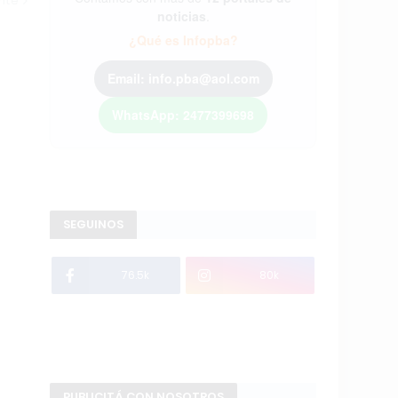
ente
noticias
.
¿Qué es Infopba?
Email: info.pba@aol.com
WhatsApp: 2477399698
SEGUINOS
76.5k
80k
PUBLICITÁ CON NOSOTROS