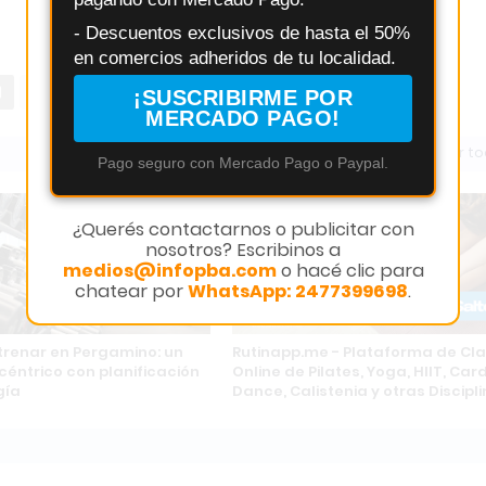
- Descuentos exclusivos de hasta el 50%
en comercios adheridos de tu localidad.
¡SUSCRIBIRME POR
MERCADO PAGO!
Ver t
Pago seguro con Mercado Pago o Paypal.
¿Querés contactarnos o publicitar con
nosotros? Escribinos a
medios@infopba.com
o hacé clic para
chatear por
WhatsApp: 2477399698
.
renar en Pergamino: un
Rutinapp.me - Plataforma de Cl
céntrico con planificación
Online de Pilates, Yoga, HIIT, Car
gía
Dance, Calistenia y otras Discipl