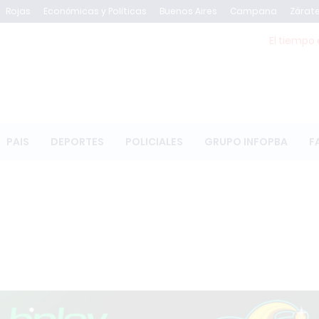
Rojas
Económicas y Políticas
Buenos Aires
Campana
Zárat
El tiempo 
PAIS
DEPORTES
POLICIALES
GRUPO INFOPBA
F