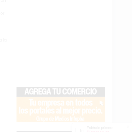
ron
ior
a la
o
a
×
Entérate primero
Síguenos en