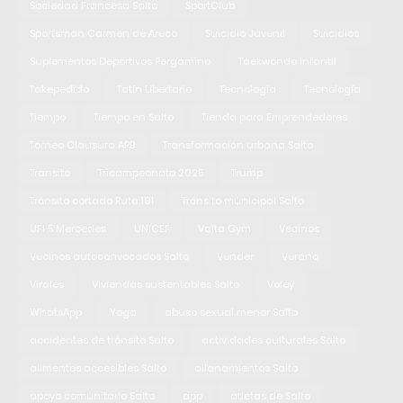
Sociedad Francesa Salto
SportClub
Sportsman Carmen de Areco
Suicidio Juvenil
Suicidios
Suplementos Deportivos Pergamino
Taekwondo infantil
Takepedido
Tatín Libertario
Tecnologia
Tecnología
Tiempo
Tiempo en Salto
Tienda para Emprendedores
Torneo Clausura APB
Transformación urbana Salto
Transito
Tricampeonato 2025
Trump
Tránsito cortado Ruta 191
Tránsito municipal Salto
UFI 5 Mercedes
UNICEF
Valta Gym
Vecinos
Vecinos autoconvocados Salto
Vender
Verano
Virales
Viviendas sustentables Salto
Voley
WhatsApp
Yoga
abuso sexual menor Salto
accidentes de tránsito Salto
actividades culturales Salto
alimentos accesibles Salto
allanamientos Salto
apoyo comunitario Salto
app
atletas de Salto