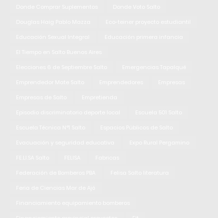
Donde Comprar Suplementos
Donde Voto Salto
Douglas Haig Pablo Mazza
Eco-teiner proyecto estudiantil
Educación Sexual Integral
Educación primera infancia
El Tiempo en Salto Buenos Aires
Elecciones 6 de Septiembre Salto
Emergencias Tapalqué
Emprendedor Mate Salto
Emprendedores
Empresas
Empresas de Salto
Empretienda
Episodio discriminatorio deporte local
Escuela 501 Salto
Escuela Técnica N°1 Salto
Espacios Públicos de Salto
Evacuación y seguridad educativa
Expo Rural Pergamino
FE.LI.SA Salto
FELISA
Fabricas
Federación de Bomberos PBA
Felisa Salto literatura
Feria de Ciencias Mar de Ajó
Financiamiento equipamiento bomberos