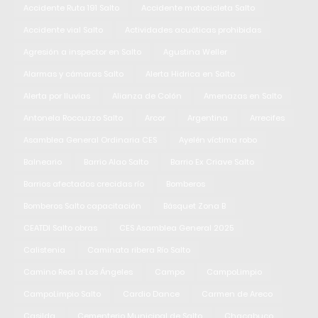
Accidente Ruta 191 Salto
Accidente motocicleta Salto
Accidente vial Salto
Actividades acuáticas prohibidas
Agresión a inspector en Salto
Agustina Weller
Alarmas y cámaras Salto
Alerta Hidrica en Salto
Alerta por lluvias
Alianza de Colón
Amenazas en Salto
Antonela Roccuzzo Salto
Arcor
Argentina
Arrecifes
Asamblea General Ordinaria CES
Ayelén víctima robo
Balneario
Barrio Alao Salto
Barrio Ex Criave Salto
Barrios afectados crecidas río
Bomberos
Bomberos Salto capacitación
Básquet Zona B
CEATDI Salto obras
CES Asamblea General 2025
Calistenia
Caminata ribera Río Salto
Camino Real a Los Ángeles
Campo
CampoLimpio
CampoLimpio Salto
Cardio Dance
Carmen de Areco
Casilda
Cementerio Municipal de Salto
Chacabuco