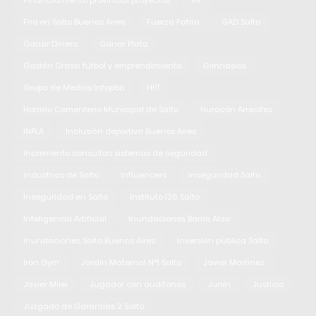
Financiamiento provincial proyectos
Fit
Frio en Salto Buenos Aires
Fuerza Patria
GAD Salto
Ganar Dinero
Ganar Plata
Gastón Grassi fútbol y emprendimiento
Gimnasios
Grupo de Medios Infopba
HIIT
Horario Cementerio Municipal de Salto
Huracán Arrecifes
INPLA
Inclusión deportiva Buenos Aires
Incremento consultas sistemas de seguridad
Industrias de Salto
Influencers
Inseguridad Salto
Inseguridad en Salto
Instituto 126 Salto
Inteligencia Artificial
Inundaciones Barrio Alao
Inundaciones Salto Buenos Aires
Inversión pública Salto
Iron Gym
Jardín Maternal N°1 Salto
Javier Martinez
Javier Milei
Jugador con audífonos
Junín
Justicia
Juzgado de Garantías 2 Salto