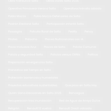
Obra hidráulica Salto
Obras viales Salto 2025
Operativo Primavera-Verano Salto
Operativos tránsito sábado
Pablo Mazza
Pablo Mazza Defensores de Salto
Padrón Electoral Salto
Participación infantil Salto
Passaglia
Patrulla Rural de Salto
Pedify
Pency
Pilates
Pistacho
Planes Nutricionales con IA
Plaza Inclusiva Azul
Plazas de Salto
Policía Comunal
Policía y seguridad Salto
Policías versus OVNIs
Política
Preparación emergencias Salto
Pronóstico del Tiempo en Salto
Protección barrancas y humedales
Proyectos educativos sustentables
Que paso en Salto Hoy
Quien Gano Elecciones en Salto 2025
Rancagua
Recuperación tras inundación
Red de Agua de Arroyo Dulce
Religión
Renault 12 vuelco
Renault Oroch volcada