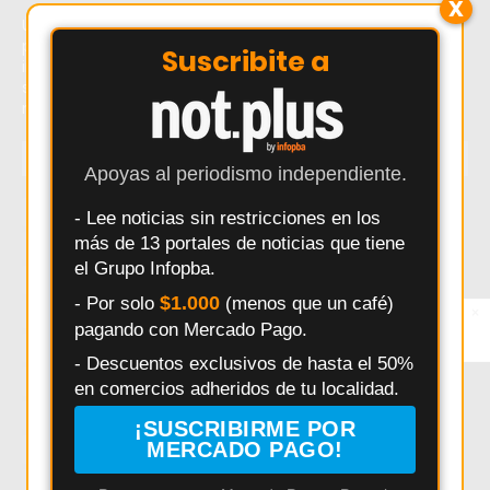
X
Último momento: Salto: allanamientos en investigación
por abuso a menor. Hoy: Salto: allanamientos en
Suscribite a
investigación por abuso a menor. Noticias recientes
sobre Salto: allanamientos en investigación por abuso a
menor.
TEMAS
Apoyas al periodismo independiente.
Salto
Interes General
Policiales
Provincia
- Lee noticias sin restricciones en los
más de 13 portales de noticias que tiene
Municipalidad
Deportes
Elecciones
Pergamino
el Grupo Infopba.
Seguridad
Politica
Accidentes
Salud
$1.000
- Por solo
(menos que un café)
×
Entérate primero
Educación
Obras Públicas
HECHOS
Pais
pagando con Mercado Pago.
Síguenos en
Instagram
Daniel Arimay
Ricardo Alessandro
Economia
- Descuentos exclusivos de hasta el 50%
Arroyo Dulce
Changuito
Cultura
en comercios adheridos de tu localidad.
Investigación Policial en Salto
Powerbody Club
Clima
¡SUSCRIBIRME POR
MERCADO PAGO!
Pedix
Policía Comunal Salto
Bomberos Voluntarios Salto
Controles de tránsito Salto
Paula Bustos
Powerbody