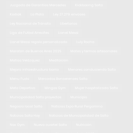
Juzgado de Garantías Mercedes
Kickboxing Salto
Kodiak
La Plata
Ley 27.279 envases
Ley Nacional de Tránsito
Libertarios
Liga de Fútbol Arrecifes
Lionel Messi
Lionel Messi regalo personalizado
Luly Rocha
Maratón de Buenos Aires 2025
Mates y termos artesanales
Matías Velázquez
Meditación
Mejora infraestructura barrio
Menores conduciendo Salto
Menu Fudo
Mercados Bonaerenses Salto
Meta Deportiva
Mingos Gym
Mujer hospitalizada Salto
Municipalidad Salto proyectos
Municipio
Negocio local Salto
Noticias Expo Rural Pergamino
Noticias Salto Hoy
Noticias de Municipalidad de Salto
Nox Gym
Nuevo cuartel Salto
Nutrición