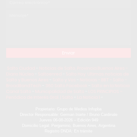
Salto Ciudad
-
Noticias de Salto, Provincia Buenos Aires -
Diario Núcleo
-
Saltoenred
-
Salto Hoy: Ultimas noticias de
Salto y Buenos Aires
-
Salto y Vos
-
Noticias - BBT - Salto -
BroadBandTech
-
360 Salto Facebook
-
Salto en la Noticia
Canal Salto
-
Municipalidad de Salto
-
LOS PRINCIPIOS –
Periódico de Interés Gral. | Salto
-
La Noticia 1
-
Propietario: Grupo de Medios Infopba
Director Responsable: German Iriarte / Bruno Cardinale
Jueves 06-08-2026 – Edición 949
Domicilio Legal: Pergamino, Buenos Aires, Argentina
Registro DNDA: En trámite