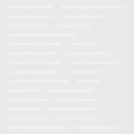
autores y escritores Salto
balance Cooperativa Eléctrica Salto
cadena de oración Salto
cambios jefatura policial
caminos rurales Salto
causa judicial Salto
changuito te regala un dominio gratis
colaboración público-privada
comedia local
comerciante acusado Salto
comisario Jorge Sánchez
como tener un dominio gratis
consumo local Buenos Aires
cuidado del medio ambiente
denuncia en Salto
desarrollo productivo Buenos Aires
e-commerce
educación Salto
espectáculos en vivo Salto
estreno obra de teatro
exalumnos y docentes
festejo escolar 501
foto a menor en comercio
fuga tras choque Salto
fútbol Salto Liga local
gestión de residuos fitosanitarios
historia educativa Salto