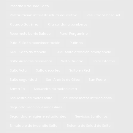
Rescate y trauma Salto
Restauración infraestructura educativa
Resultados básquet
Ricardo Gutiérrez
Rifa solidaria bomberos
Robo moto barrio Balaco
Rural Pergamino
Ruta 31 Salto repavimentación
Rutinas
SAME Salto asistencia
SAME Salto atención emergencia
Salto Arrecifes accidente
Salto Ciudad
Salto Informa
Salto Vota
Salto deportes
Salto en Red
Salto seguridad
San Andrés de Giles
San Pedro
Santa Fe
Secuestro de motocicleta
Secuestro de motos Salto
Secuestro motos infracciones
Segunda Seccion Buenos Aires
Seguridad e higiene estudiantes
Servicios Sanitarios
Simulacro de incendio Salto
Sistema de Salud de Salto