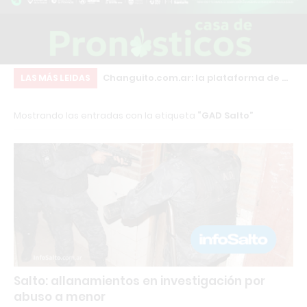
Changuito.com.ar: la plataforma de e-
“La voz del futuro está en los jóvenes”:
Sa
LAS MÁS LEIDAS
commerce con Inteligencia Artificial
el intenso debate que sacudió a Salto
in
Mostrando las entradas con la etiqueta
GAD Salto
que ya utilizan más de 3.000
ac
comercios argentinos
Salto: allanamientos en investigación por
abuso a menor