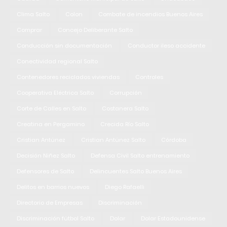
Clima Salto
Colon
Combate de incendios Buenos Aires
Comprar
Concejo Deliberante Salto
Conducción sin documentación
Conductor ileso accidente
Conectividad regional Salto
Contenedores reciclados viviendas
Controles
Cooperativa Eléctrica Salto
Corrupción
Corte de Calles en Salto
Costanera Salto
Creatina en Pergamino
Crecida Río Salto
Cristian Antúnez
Cristian Antúnez Salto
Córdoba
Decisión Niñez Salto
Defensa Civil Salto entrenamiento
Defensores de Salto
Delincuentes Salto Buenos Aires
Delitos en barrios nuevos
Diego Rafaelli
Directorio de Empresas
Discriminación
Discriminación fútbol Salto
Dolar
Dolar Estadounidense