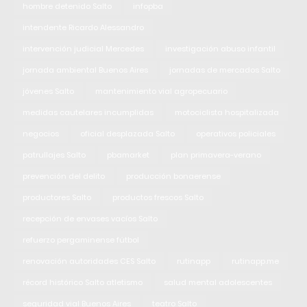
hombre detenido Salto
infopba
intendente Ricardo Alessandro
intervención judicial Mercedes
investigación abuso infantil
jornada ambiental Buenos Aires
jornadas de mercados Salto
jóvenes Salto
mantenimiento vial agropecuario
medidas cautelares incumplidas
motociclista hospitalizada
negocios
oficial desplazada Salto
operativos policiales
patrullajes Salto
pbamarket
plan primavera-verano
prevención del delito
producción bonaerense
productores Salto
productos frescos Salto
recepción de envases vacíos Salto
refuerzo pergaminense fútbol
renovación autoridades CES Salto
rutinapp
rutinapp.me
récord histórico Salto atletismo
salud mental adolescentes
seguridad vial Buenos Aires
teatro Salto