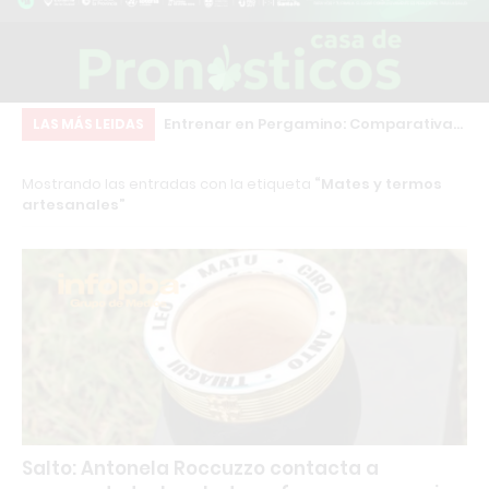
Changuito.com.ar: la plataforma de e-
Entrenar en Pergamino: Comparativa
PO
LAS MÁS LEIDAS
commerce con Inteligencia Artificial
real de los principales gimnasios
de
Mostrando las entradas con la etiqueta
Mates y termos
que ya utilizan más de 3.000
re
artesanales
comercios argentinos
Salto: Antonela Roccuzzo contacta a