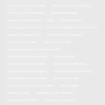
accidentes de tránsito Salto
actividades culturales Salto
alimentos accesibles Salto
allanamientos Salto
apoyo comunitario Salto
app
atletas de Salto
autores y escritores Salto
balance Cooperativa Eléctrica Salto
cadena de oración Salto
cambios jefatura policial
caminos rurales Salto
causa judicial Salto
changuito te regala un dominio gratis
colaboración público-privada
comedia local
comerciante acusado Salto
comisario Jorge Sánchez
como tener un dominio gratis
consumo local Buenos Aires
cuidado del medio ambiente
denuncia en Salto
desarrollo productivo Buenos Aires
e-commerce
educación Salto
espectáculos en vivo Salto
estreno obra de teatro
exalumnos y docentes