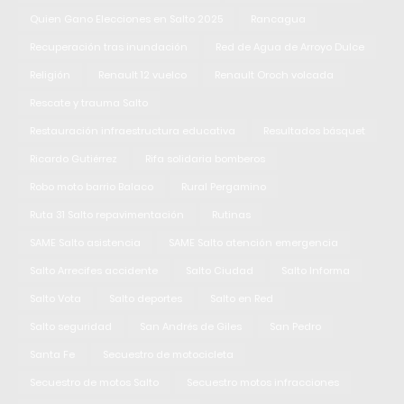
Quien Gano Elecciones en Salto 2025
Rancagua
Recuperación tras inundación
Red de Agua de Arroyo Dulce
Religión
Renault 12 vuelco
Renault Oroch volcada
Rescate y trauma Salto
Restauración infraestructura educativa
Resultados básquet
Ricardo Gutiérrez
Rifa solidaria bomberos
Robo moto barrio Balaco
Rural Pergamino
Ruta 31 Salto repavimentación
Rutinas
SAME Salto asistencia
SAME Salto atención emergencia
Salto Arrecifes accidente
Salto Ciudad
Salto Informa
Salto Vota
Salto deportes
Salto en Red
Salto seguridad
San Andrés de Giles
San Pedro
Santa Fe
Secuestro de motocicleta
Secuestro de motos Salto
Secuestro motos infracciones