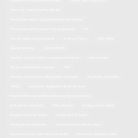
Federación de Bomberos PBA
Felisa Salto literatura
Feria de Ciencias Mar de Ajó
Financiamiento equipamiento bomberos
Financiamiento provincial proyectos
Fit
Frio en Salto Buenos Aires
Fuerza Patria
GAD Salto
Ganar Dinero
Ganar Plata
Gastón Grassi fútbol y emprendimiento
Gimnasios
Grupo de Medios Infopba
HIIT
Horario Cementerio Municipal de Salto
Huracán Arrecifes
INPLA
Inclusión deportiva Buenos Aires
Incremento consultas sistemas de seguridad
Industrias de Salto
Influencers
Inseguridad Salto
Inseguridad en Salto
Instituto 126 Salto
Inteligencia Artificial
Inundaciones Barrio Alao
Inundaciones Salto Buenos Aires
Inversión pública Salto