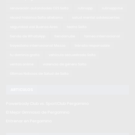
renovación autoridades CES Salto
rutinapp
rutinapp.me
récord histórico Salto atletismo
salud mental adolescentes
seguridad vial Buenos Aires
teatro Salto
tienda de WhatsApp
tiendanube
torneo internacional
trayectoria internacional Mazza
tránsito responsable
tu dominio gratis
vehículo secuestrado Salto
ventas online
violencia de género Salto
Últimas Noticias de Salud de Salto
ARTICULOS
Powerbody Club vs. SportClub Pergamino
El Mejor Gimnasio de Pergamino
Entrenar en Pergamino