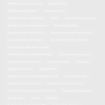
Delitos en barrios nuevos
Diego Rafaelli
Directorio de Empresas
Discriminación
Discriminación fútbol Salto
Dolar
Dolar Estadounidense
Donde Comprar Suplementos
Donde Voto Salto
Douglas Haig Pablo Mazza
Eco-teiner proyecto estudiantil
Educación Sexual Integral
Educación primera infancia
El Tiempo en Salto Buenos Aires
Elecciones 6 de Septiembre Salto
Emergencias Tapalqué
Emprendedor Mate Salto
Emprendedores
Empresas
Empresas de Salto
Empretienda
Episodio discriminatorio deporte local
Escuela 501 Salto
Escuela Técnica N°1 Salto
Espacios Públicos de Salto
Evacuación y seguridad educativa
Expo Rural Pergamino
FE.LI.SA Salto
FELISA
Fabricas