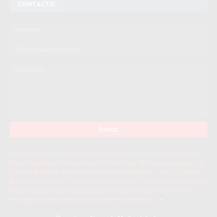
CONTACTO
Salto Ciudad
-
Noticias de Salto, Provincia Buenos Aires -
Diario Núcleo
-
Saltoenred
-
Salto Hoy: Ultimas noticias de
Salto y Buenos Aires
-
Salto y Vos
-
Noticias - BBT - Salto -
BroadBandTech
-
360 Salto Facebook
-
Salto en la Noticia
Canal Salto
-
Municipalidad de Salto
-
LOS PRINCIPIOS –
Periódico de Interés Gral. | Salto
-
La Noticia 1
-