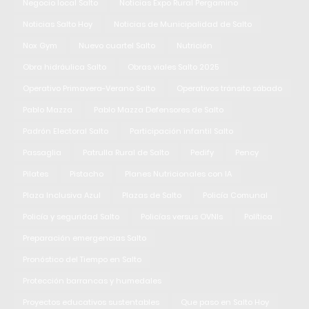
Negocio local Salto
Noticias Expo Rural Pergamino
Noticias Salto Hoy
Noticias de Municipalidad de Salto
Nox Gym
Nuevo cuartel Salto
Nutrición
Obra hidráulica Salto
Obras viales Salto 2025
Operativo Primavera-Verano Salto
Operativos tránsito sábado
Pablo Mazza
Pablo Mazza Defensores de Salto
Padrón Electoral Salto
Participación infantil Salto
Passaglia
Patrulla Rural de Salto
Pedify
Pency
Pilates
Pistacho
Planes Nutricionales con IA
Plaza Inclusiva Azul
Plazas de Salto
Policía Comunal
Policía y seguridad Salto
Policías versus OVNIs
Política
Preparación emergencias Salto
Pronóstico del Tiempo en Salto
Protección barrancas y humedales
Proyectos educativos sustentables
Que paso en Salto Hoy