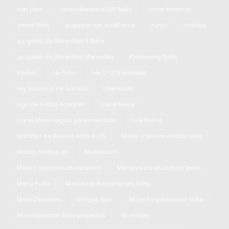
Iron Gym
Jardín Maternal N°1 Salto
Javier Martinez
Javier Milei
Jugador con audífonos
Junín
Justicia
Juzgado de Garantías 2 Salto
Juzgado de Garantías Mercedes
Kickboxing Salto
Kodiak
La Plata
Ley 27.279 envases
Ley Nacional de Tránsito
Libertarios
Liga de Fútbol Arrecifes
Lionel Messi
Lionel Messi regalo personalizado
Luly Rocha
Maratón de Buenos Aires 2025
Mates y termos artesanales
Matías Velázquez
Meditación
Mejora infraestructura barrio
Menores conduciendo Salto
Menu Fudo
Mercados Bonaerenses Salto
Meta Deportiva
Mingos Gym
Mujer hospitalizada Salto
Municipalidad Salto proyectos
Municipio