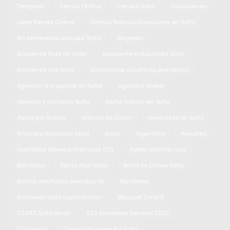
Temporal
Tienda Online
Tránsito Salto
Vacaciones
crear tienda Online
Últimas Noticias Elecciones en Salto
60 aniversario escuela Salto
Abigeato
Accidente Ruta 191 Salto
Accidente motocicleta Salto
Accidente vial Salto
Actividades acuáticas prohibidas
Agresión a inspector en Salto
Agustina Weller
Alarmas y cámaras Salto
Alerta Hidrica en Salto
Alerta por lluvias
Alianza de Colón
Amenazas en Salto
Antonela Roccuzzo Salto
Arcor
Argentina
Arrecifes
Asamblea General Ordinaria CES
Ayelén víctima robo
Balneario
Barrio Alao Salto
Barrio Ex Criave Salto
Barrios afectados crecidas río
Bomberos
Bomberos Salto capacitación
Básquet Zona B
CEATDI Salto obras
CES Asamblea General 2025
Calistenia
Caminata ribera Río Salto