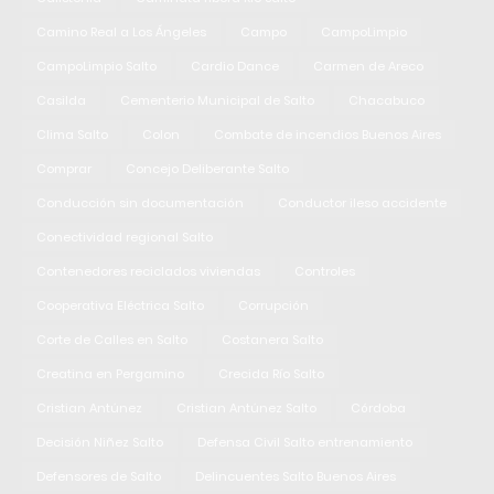
Camino Real a Los Ángeles
Campo
CampoLimpio
CampoLimpio Salto
Cardio Dance
Carmen de Areco
Casilda
Cementerio Municipal de Salto
Chacabuco
Clima Salto
Colon
Combate de incendios Buenos Aires
Comprar
Concejo Deliberante Salto
Conducción sin documentación
Conductor ileso accidente
Conectividad regional Salto
Contenedores reciclados viviendas
Controles
Cooperativa Eléctrica Salto
Corrupción
Corte de Calles en Salto
Costanera Salto
Creatina en Pergamino
Crecida Río Salto
Cristian Antúnez
Cristian Antúnez Salto
Córdoba
Decisión Niñez Salto
Defensa Civil Salto entrenamiento
Defensores de Salto
Delincuentes Salto Buenos Aires