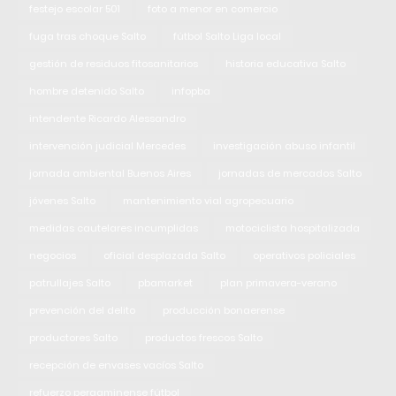
festejo escolar 501
foto a menor en comercio
fuga tras choque Salto
fútbol Salto Liga local
gestión de residuos fitosanitarios
historia educativa Salto
hombre detenido Salto
infopba
intendente Ricardo Alessandro
intervención judicial Mercedes
investigación abuso infantil
jornada ambiental Buenos Aires
jornadas de mercados Salto
jóvenes Salto
mantenimiento vial agropecuario
medidas cautelares incumplidas
motociclista hospitalizada
negocios
oficial desplazada Salto
operativos policiales
patrullajes Salto
pbamarket
plan primavera-verano
prevención del delito
producción bonaerense
productores Salto
productos frescos Salto
recepción de envases vacíos Salto
refuerzo pergaminense fútbol