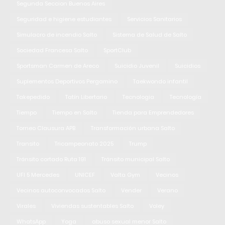
Segunda Seccion Buenos Aires
Seguridad e higiene estudiantes
Servicios Sanitarios
Simulacro de incendio Salto
Sistema de Salud de Salto
Sociedad Francesa Salto
SportClub
Sportsman Carmen de Areco
Suicidio Juvenil
Suicidios
Suplementos Deportivos Pergamino
Taekwondo infantil
Takepedido
Tatín Libertario
Tecnologia
Tecnología
Tiempo
Tiempo en Salto
Tienda para Emprendedores
Torneo Clausura APB
Transformación urbana Salto
Transito
Tricampeonato 2025
Trump
Tránsito cortado Ruta 191
Tránsito municipal Salto
UFI 5 Mercedes
UNICEF
Valta Gym
Vecinos
Vecinos autoconvocados Salto
Vender
Verano
Virales
Viviendas sustentables Salto
Voley
WhatsApp
Yoga
abuso sexual menor Salto