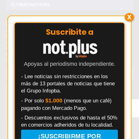
ÚLTIMAS NOTICIAS
X
Último momento: Salto: Antonela Roccuzzo contacta a
Suscribite a
emprendedor local y transforma su negocio de mates y
termos. Hoy: Salto: Antonela Roccuzzo contacta a
emprendedor local y transforma su negocio de mates y
termos. Noticias recientes sobre Salto: Antonela
Roccuzzo contacta a emprendedor local y transforma
su negocio de mates y termos.
Apoyas al periodismo independiente.
TEMAS
- Lee noticias sin restricciones en los
más de 13 portales de noticias que tiene
Salto
Interes General
Policiales
Provincia
el Grupo Infopba.
Municipalidad
Deportes
Elecciones
Pergamino
$1.000
- Por solo
(menos que un café)
×
Entérate primero
pagando con Mercado Pago.
Síguenos en
Seguridad
Politica
Accidentes
Salud
Instagram
- Descuentos exclusivos de hasta el 50%
Educación
Obras Públicas
HECHOS
Pais
en comercios adheridos de tu localidad.
Daniel Arimay
Ricardo Alessandro
Economia
¡SUSCRIBIRME POR
Arroyo Dulce
Changuito
Cultura