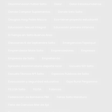
Discriminación fútbol Salto
Dolar
Dolar Estadounidense
Donde Comprar Suplementos
Donde Voto Salto
Douglas Haig Pablo Mazza
Eco-teiner proyecto estudiantil
Educación Sexual Integral
Educación primera infancia
El Tiempo en Salto Buenos Aires
Elecciones 6 de Septiembre Salto
Emergencias Tapalqué
Emprendedor Mate Salto
Emprendedores
Empresas
Empresas de Salto
Empretienda
Episodio discriminatorio deporte local
Escuela 501 Salto
Escuela Técnica N°1 Salto
Espacios Públicos de Salto
Evacuación y seguridad educativa
Expo Rural Pergamino
FE.LI.SA Salto
FELISA
Fabricas
Federación de Bomberos PBA
Felisa Salto literatura
Feria de Ciencias Mar de Ajó