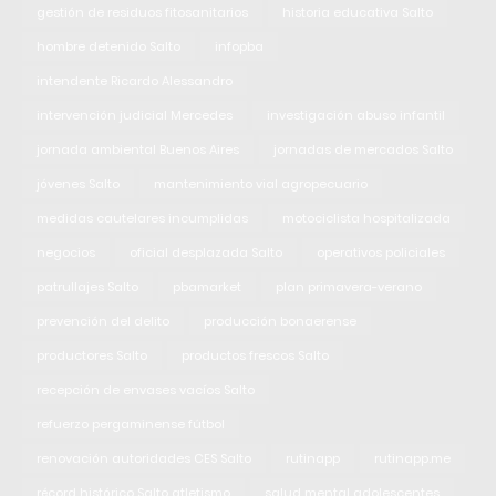
gestión de residuos fitosanitarios
historia educativa Salto
hombre detenido Salto
infopba
intendente Ricardo Alessandro
intervención judicial Mercedes
investigación abuso infantil
jornada ambiental Buenos Aires
jornadas de mercados Salto
jóvenes Salto
mantenimiento vial agropecuario
medidas cautelares incumplidas
motociclista hospitalizada
negocios
oficial desplazada Salto
operativos policiales
patrullajes Salto
pbamarket
plan primavera-verano
prevención del delito
producción bonaerense
productores Salto
productos frescos Salto
recepción de envases vacíos Salto
refuerzo pergaminense fútbol
renovación autoridades CES Salto
rutinapp
rutinapp.me
récord histórico Salto atletismo
salud mental adolescentes