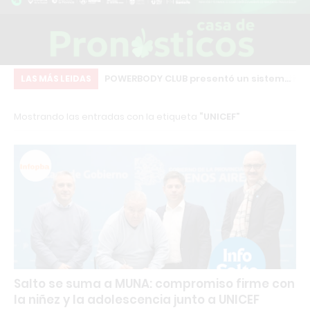
amino: Comparativa
POWERBODY CLUB presentó un sistema
Ch
LAS MÁS LEIDAS
pales gimnasios
de afiliados para generar ingresos
co
Mostrando las entradas con la etiqueta
UNICEF
recomendando el gimnasio
qu
co
Salto se suma a MUNA: compromiso firme con
la niñez y la adolescencia junto a UNICEF