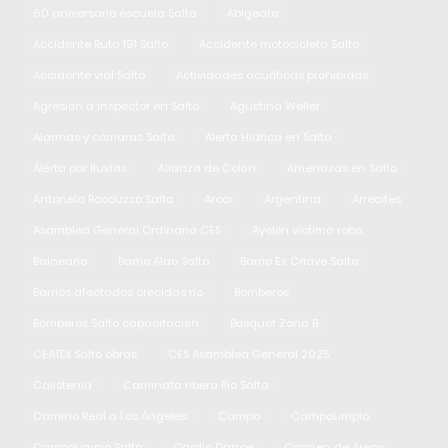
60 aniversario escuela Salto
Abigeato
Accidente Ruta 191 Salto
Accidente motocicleta Salto
Accidente vial Salto
Actividades acuáticas prohibidas
Agresión a inspector en Salto
Agustina Weller
Alarmas y cámaras Salto
Alerta Hidrica en Salto
Alerta por lluvias
Alianza de Colón
Amenazas en Salto
Antonela Roccuzzo Salto
Arcor
Argentina
Arrecifes
Asamblea General Ordinaria CES
Ayelén víctima robo
Balneario
Barrio Alao Salto
Barrio Ex Criave Salto
Barrios afectados crecidas río
Bomberos
Bomberos Salto capacitación
Básquet Zona B
CEATDI Salto obras
CES Asamblea General 2025
Calistenia
Caminata ribera Río Salto
Camino Real a Los Ángeles
Campo
CampoLimpio
CampoLimpio Salto
Cardio Dance
Carmen de Areco