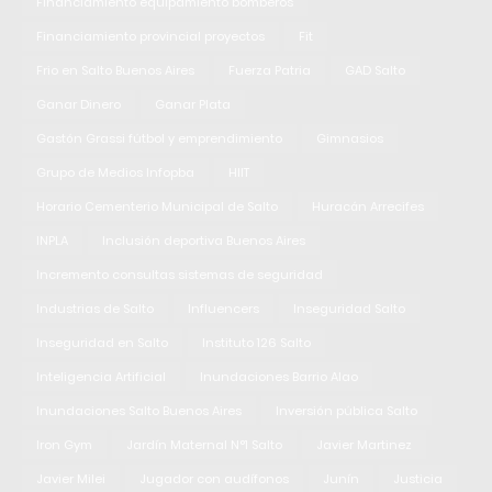
Financiamiento equipamiento bomberos
Financiamiento provincial proyectos
Fit
Frio en Salto Buenos Aires
Fuerza Patria
GAD Salto
Ganar Dinero
Ganar Plata
Gastón Grassi fútbol y emprendimiento
Gimnasios
Grupo de Medios Infopba
HIIT
Horario Cementerio Municipal de Salto
Huracán Arrecifes
INPLA
Inclusión deportiva Buenos Aires
Incremento consultas sistemas de seguridad
Industrias de Salto
Influencers
Inseguridad Salto
Inseguridad en Salto
Instituto 126 Salto
Inteligencia Artificial
Inundaciones Barrio Alao
Inundaciones Salto Buenos Aires
Inversión pública Salto
Iron Gym
Jardín Maternal N°1 Salto
Javier Martinez
Javier Milei
Jugador con audífonos
Junín
Justicia