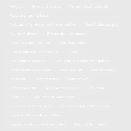
Religión
Renault 12 vuelco
Renault Oroch volcada
Rescate y trauma Salto
Restauración infraestructura educativa
Resultados básquet
Ricardo Gutiérrez
Rifa solidaria bomberos
Robo moto barrio Balaco
Rural Pergamino
Ruta 31 Salto repavimentación
Rutinas
SAME Salto asistencia
SAME Salto atención emergencia
Salto Arrecifes accidente
Salto Ciudad
Salto Informa
Salto Vota
Salto deportes
Salto en Red
Salto seguridad
San Andrés de Giles
San Pedro
Santa Fe
Secuestro de motocicleta
Secuestro de motos Salto
Secuestro motos infracciones
Segunda Seccion Buenos Aires
Seguridad e higiene estudiantes
Servicios Sanitarios