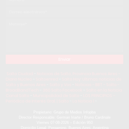
Salto Ciudad
-
Noticias de Salto, Provincia Buenos Aires -
Diario Núcleo
-
Saltoenred
-
Salto Hoy: Ultimas noticias de
Salto y Buenos Aires
-
Salto y Vos
-
Noticias - BBT - Salto -
BroadBandTech
-
360 Salto Facebook
-
Salto en la Noticia
Canal Salto
-
Municipalidad de Salto
-
LOS PRINCIPIOS –
Periódico de Interés Gral. | Salto
-
La Noticia 1
-
Propietario: Grupo de Medios Infopba
Director Responsable: German Iriarte / Bruno Cardinale
Viernes 07-08-2026 – Edición 950
Domicilio Legal: Pergamino, Buenos Aires, Argentina