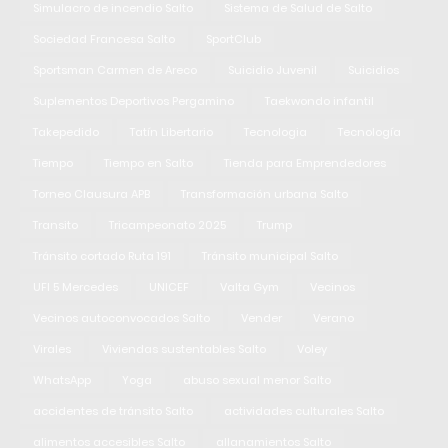
Simulacro de incendio Salto
Sistema de Salud de Salto
Sociedad Francesa Salto
SportClub
Sportsman Carmen de Areco
Suicidio Juvenil
Suicidios
Suplementos Deportivos Pergamino
Taekwondo infantil
Takepedido
Tatín Libertario
Tecnologia
Tecnología
Tiempo
Tiempo en Salto
Tienda para Emprendedores
Torneo Clausura APB
Transformación urbana Salto
Transito
Tricampeonato 2025
Trump
Tránsito cortado Ruta 191
Tránsito municipal Salto
UFI 5 Mercedes
UNICEF
Valta Gym
Vecinos
Vecinos autoconvocados Salto
Vender
Verano
Virales
Viviendas sustentables Salto
Voley
WhatsApp
Yoga
abuso sexual menor Salto
accidentes de tránsito Salto
actividades culturales Salto
alimentos accesibles Salto
allanamientos Salto