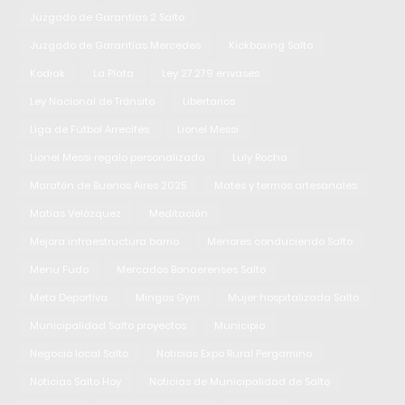
Juzgado de Garantías 2 Salto
Juzgado de Garantías Mercedes
Kickboxing Salto
Kodiak
La Plata
Ley 27.279 envases
Ley Nacional de Tránsito
Libertarios
Liga de Fútbol Arrecifes
Lionel Messi
Lionel Messi regalo personalizado
Luly Rocha
Maratón de Buenos Aires 2025
Mates y termos artesanales
Matías Velázquez
Meditación
Mejora infraestructura barrio
Menores conduciendo Salto
Menu Fudo
Mercados Bonaerenses Salto
Meta Deportiva
Mingos Gym
Mujer hospitalizada Salto
Municipalidad Salto proyectos
Municipio
Negocio local Salto
Noticias Expo Rural Pergamino
Noticias Salto Hoy
Noticias de Municipalidad de Salto