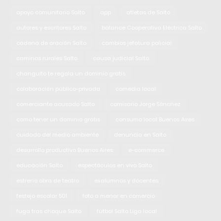
apoyo comunitario Salto
app
atletas de Salto
autores y escritores Salto
balance Cooperativa Eléctrica Salto
cadena de oración Salto
cambios jefatura policial
caminos rurales Salto
causa judicial Salto
changuito te regala un dominio gratis
colaboración público-privada
comedia local
comerciante acusado Salto
comisario Jorge Sánchez
como tener un dominio gratis
consumo local Buenos Aires
cuidado del medio ambiente
denuncia en Salto
desarrollo productivo Buenos Aires
e-commerce
educación Salto
espectáculos en vivo Salto
estreno obra de teatro
exalumnos y docentes
festejo escolar 501
foto a menor en comercio
fuga tras choque Salto
fútbol Salto Liga local