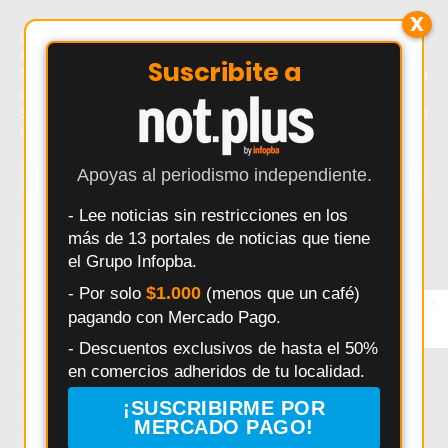
X
Último momento: Salto se suma a MUNA: compromiso
firme con la niñez y la adolescencia junto a UNICEF. Hoy:
Suscribite a
Salto se suma a MUNA: compromiso firme con la niñez y la
adolescencia junto a UNICEF. Noticias recientes sobre
Salto se suma a MUNA: compromiso firme con la niñez y la
adolescencia junto a UNICEF.
Apoyas al periodismo independiente.
TEMAS
- Lee noticias sin restricciones en los
Salto
Interes General
Policiales
Provincia
más de 13 portales de noticias que tiene
Municipalidad
Deportes
Elecciones
Pergamino
el Grupo Infopba.
Seguridad
Politica
Accidentes
Salud
$1.000
- Por solo
(menos que un café)
×
Entérate primero
pagando con Mercado Pago.
Síguenos en
Educación
Obras Públicas
HECHOS
Pais
Instagram
- Descuentos exclusivos de hasta el 50%
Daniel Arimay
Ricardo Alessandro
Economia
en comercios adheridos de tu localidad.
Arroyo Dulce
Changuito
Cultura
¡SUSCRIBIRME POR
Investigación Policial en Salto
Powerbody Club
Clima
MERCADO PAGO!
Pedix
Policía Comunal Salto
Bomberos Voluntarios Salto