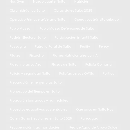
Nox Gym
Nuevo cuartel Salto
Nutrición
Obra hidráulica Salto
Obras viales Salto 2025
Operativo Primavera-Verano Salto
Operativos tránsito sábado
Pablo Mazza
Pablo Mazza Defensores de Salto
Padrón Electoral Salto
Participación infantil Salto
Passaglia
Patrulla Rural de Salto
Pedify
Pency
Pilates
Pistacho
Planes Nutricionales con IA
Plaza Inclusiva Azul
Plazas de Salto
Policía Comunal
Policía y seguridad Salto
Policías versus OVNIs
Política
Preparación emergencias Salto
Pronóstico del Tiempo en Salto
Protección barrancas y humedales
Proyectos educativos sustentables
Que paso en Salto Hoy
Quien Gano Elecciones en Salto 2025
Rancagua
Recuperación tras inundación
Red de Agua de Arroyo Dulce