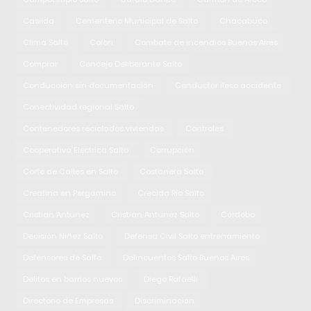
Casilda
Cementerio Municipal de Salto
Chacabuco
Clima Salto
Colon
Combate de incendios Buenos Aires
Comprar
Concejo Deliberante Salto
Conducción sin documentación
Conductor ileso accidente
Conectividad regional Salto
Contenedores reciclados viviendas
Controles
Cooperativa Eléctrica Salto
Corrupción
Corte de Calles en Salto
Costanera Salto
Creatina en Pergamino
Crecida Río Salto
Cristian Antúnez
Cristian Antúnez Salto
Córdoba
Decisión Niñez Salto
Defensa Civil Salto entrenamiento
Defensores de Salto
Delincuentes Salto Buenos Aires
Delitos en barrios nuevos
Diego Rafaelli
Directorio de Empresas
Discriminación