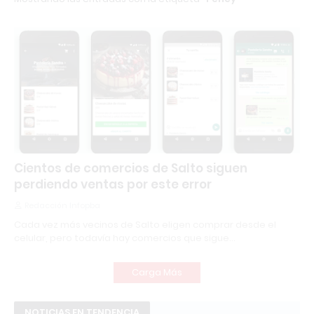
recomendando el gimnasio
qu
co
Cientos de comercios de Salto siguen
perdiendo ventas por este error
Redacción Infopba
Cada vez más vecinos de Salto eligen comprar desde el
celular, pero todavía hay comercios que sigue…
Carga Más
NOTICIAS EN TENDENCIA