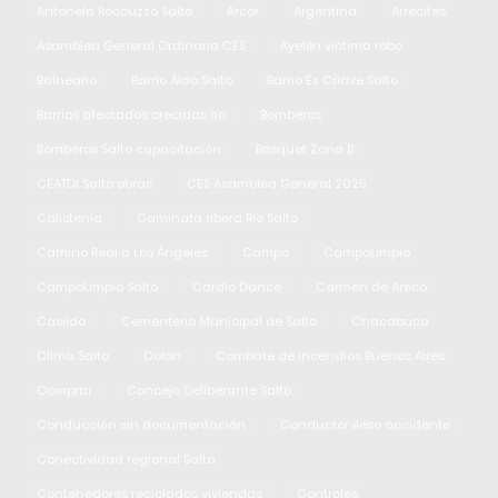
Antonela Roccuzzo Salto
Arcor
Argentina
Arrecifes
Asamblea General Ordinaria CES
Ayelén víctima robo
Balneario
Barrio Alao Salto
Barrio Ex Criave Salto
Barrios afectados crecidas río
Bomberos
Bomberos Salto capacitación
Básquet Zona B
CEATDI Salto obras
CES Asamblea General 2025
Calistenia
Caminata ribera Río Salto
Camino Real a Los Ángeles
Campo
CampoLimpio
CampoLimpio Salto
Cardio Dance
Carmen de Areco
Casilda
Cementerio Municipal de Salto
Chacabuco
Clima Salto
Colon
Combate de incendios Buenos Aires
Comprar
Concejo Deliberante Salto
Conducción sin documentación
Conductor ileso accidente
Conectividad regional Salto
Contenedores reciclados viviendas
Controles