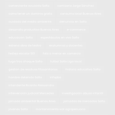
comerciante acusado Salto
comisario Jorge Sánchez
como tener un dominio gratis
consumo local Buenos Aires
cuidado del medio ambiente
denuncia en Salto
desarrollo productivo Buenos Aires
e-commerce
educación Salto
espectáculos en vivo Salto
estreno obra de teatro
exalumnos y docentes
festejo escolar 501
foto a menor en comercio
fuga tras choque Salto
fútbol Salto Liga local
gestión de residuos fitosanitarios
historia educativa Salto
hombre detenido Salto
infopba
intendente Ricardo Alessandro
intervención judicial Mercedes
investigación abuso infantil
jornada ambiental Buenos Aires
jornadas de mercados Salto
jóvenes Salto
mantenimiento vial agropecuario