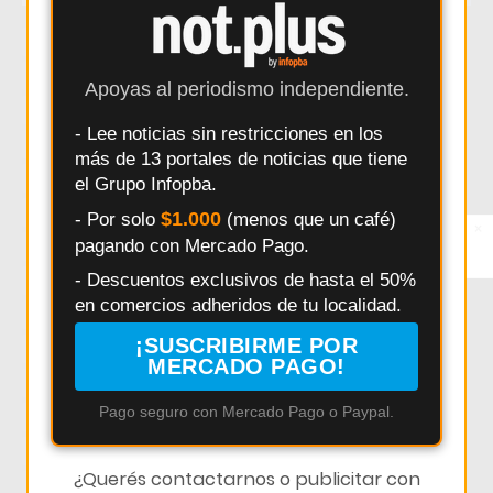
Salto
Interes General
Policiales
Provincia
Municipalidad
Deportes
Elecciones
Pergamino
Apoyas al periodismo independiente.
Seguridad
Politica
Accidentes
Salud
- Lee noticias sin restricciones en los
Educación
Obras Públicas
HECHOS
Pais
más de 13 portales de noticias que tiene
Daniel Arimay
Ricardo Alessandro
Economia
el Grupo Infopba.
Arroyo Dulce
Changuito
Cultura
$1.000
- Por solo
(menos que un café)
×
Entérate primero
pagando con Mercado Pago.
Síguenos en
Investigación Policial en Salto
Powerbody Club
Clima
Instagram
- Descuentos exclusivos de hasta el 50%
Pedix
Policía Comunal Salto
Bomberos Voluntarios Salto
en comercios adheridos de tu localidad.
Controles de tránsito Salto
Paula Bustos
Powerbody
¡SUSCRIBIRME POR
Resultados Elecciones Salto
Salud Mental
MERCADO PAGO!
Seguridad vial Salto
Tienda Nube
seguridad Salto
Pago seguro con Mercado Pago o Paypal.
Últimas Noticias de Salto
Baradero
Berdier
Bomberos Salto
Buenos Aires
Ciencia
Comercios
¿Querés contactarnos o publicitar con
Controles vehiculares Salto
Defensa Civil
Denuncia