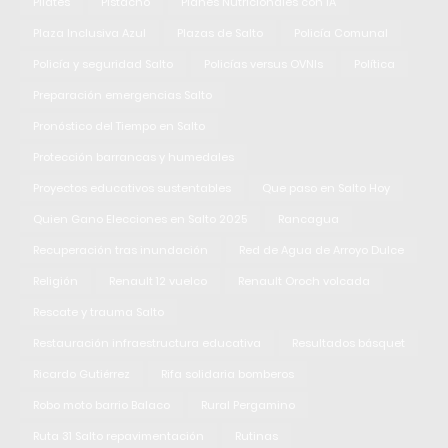
Pilates
Pistacho
Planes Nutricionales con IA
Plaza Inclusiva Azul
Plazas de Salto
Policía Comunal
Policía y seguridad Salto
Policías versus OVNIs
Política
Preparación emergencias Salto
Pronóstico del Tiempo en Salto
Protección barrancas y humedales
Proyectos educativos sustentables
Que paso en Salto Hoy
Quien Gano Elecciones en Salto 2025
Rancagua
Recuperación tras inundación
Red de Agua de Arroyo Dulce
Religión
Renault 12 vuelco
Renault Oroch volcada
Rescate y trauma Salto
Restauración infraestructura educativa
Resultados básquet
Ricardo Gutiérrez
Rifa solidaria bomberos
Robo moto barrio Balaco
Rural Pergamino
Ruta 31 Salto repavimentación
Rutinas