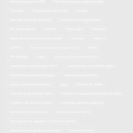
Torneo Clausura APB
Transformación urbana Salto
Transito
Tricampeonato 2025
Trump
Tránsito cortado Ruta 191
Tránsito municipal Salto
UFI 5 Mercedes
UNICEF
Valta Gym
Vecinos
Vecinos autoconvocados Salto
Vender
Verano
Virales
Viviendas sustentables Salto
Voley
WhatsApp
Yoga
abuso sexual menor Salto
accidentes de tránsito Salto
actividades culturales Salto
alimentos accesibles Salto
allanamientos Salto
apoyo comunitario Salto
app
atletas de Salto
autores y escritores Salto
balance Cooperativa Eléctrica Salto
cadena de oración Salto
cambios jefatura policial
caminos rurales Salto
causa judicial Salto
changuito te regala un dominio gratis
colaboración público-privada
comedia local