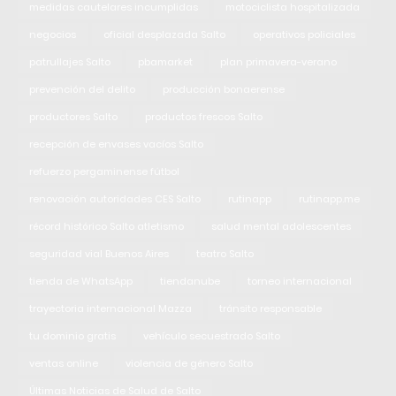
medidas cautelares incumplidas
motociclista hospitalizada
negocios
oficial desplazada Salto
operativos policiales
patrullajes Salto
pbamarket
plan primavera-verano
prevención del delito
producción bonaerense
productores Salto
productos frescos Salto
recepción de envases vacíos Salto
refuerzo pergaminense fútbol
renovación autoridades CES Salto
rutinapp
rutinapp.me
récord histórico Salto atletismo
salud mental adolescentes
seguridad vial Buenos Aires
teatro Salto
tienda de WhatsApp
tiendanube
torneo internacional
trayectoria internacional Mazza
tránsito responsable
tu dominio gratis
vehículo secuestrado Salto
ventas online
violencia de género Salto
Últimas Noticias de Salud de Salto