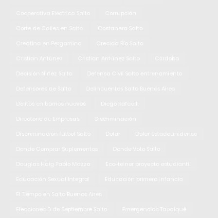
Cooperativa Eléctrica Salto
Corrupción
Corte de Calles en Salto
Costanera Salto
Creatina en Pergamino
Crecida Río Salto
Cristian Antúnez
Cristian Antúnez Salto
Córdoba
Decisión Niñez Salto
Defensa Civil Salto entrenamiento
Defensores de Salto
Delincuentes Salto Buenos Aires
Delitos en barrios nuevos
Diego Rafaelli
Directorio de Empresas
Discriminación
Discriminación fútbol Salto
Dolar
Dolar Estadounidense
Donde Comprar Suplementos
Donde Voto Salto
Douglas Haig Pablo Mazza
Eco-teiner proyecto estudiantil
Educación Sexual Integral
Educación primera infancia
El Tiempo en Salto Buenos Aires
Elecciones 6 de Septiembre Salto
Emergencias Tapalqué