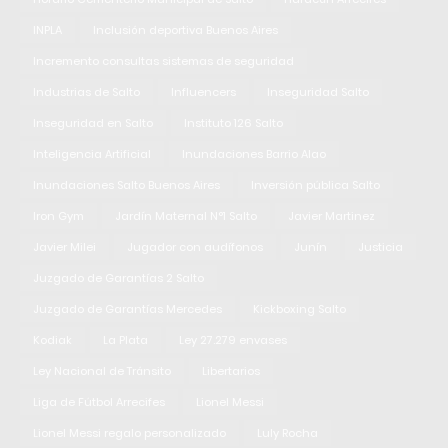
INPLA
Inclusión deportiva Buenos Aires
Incremento consultas sistemas de seguridad
Industrias de Salto
Influencers
Inseguridad Salto
Inseguridad en Salto
Instituto 126 Salto
Inteligencia Artificial
Inundaciones Barrio Alao
Inundaciones Salto Buenos Aires
Inversión pública Salto
Iron Gym
Jardín Maternal N°1 Salto
Javier Martinez
Javier Milei
Jugador con audífonos
Junín
Justicia
Juzgado de Garantías 2 Salto
Juzgado de Garantías Mercedes
Kickboxing Salto
Kodiak
La Plata
Ley 27.279 envases
Ley Nacional de Tránsito
Libertarios
Liga de Fútbol Arrecifes
Lionel Messi
Lionel Messi regalo personalizado
Luly Rocha