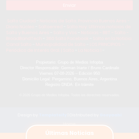
Salto Ciudad
-
Noticias de Salto, Provincia Buenos Aires -
Diario Núcleo
-
Saltoenred
-
Salto Hoy: Ultimas noticias de
Salto y Buenos Aires
-
Salto y Vos
-
Noticias - BBT - Salto -
BroadBandTech
-
360 Salto Facebook
-
Salto en la Noticia
Canal Salto
-
Municipalidad de Salto
-
LOS PRINCIPIOS –
Periódico de Interés Gral. | Salto
-
La Noticia 1
-
Propietario: Grupo de Medios Infopba
Director Responsable: German Iriarte / Bruno Cardinale
Viernes 07-08-2026 – Edición 950
Domicilio Legal: Pergamino, Buenos Aires, Argentina
Registro DNDA: En trámite
©
2026
Grupo de Medios Infopba. Todos los derechos reservados.
Design by
Templateify
| Distributed by
Gooyaabi
Home
Últimas Noticias
Grupo de Medios Infopba