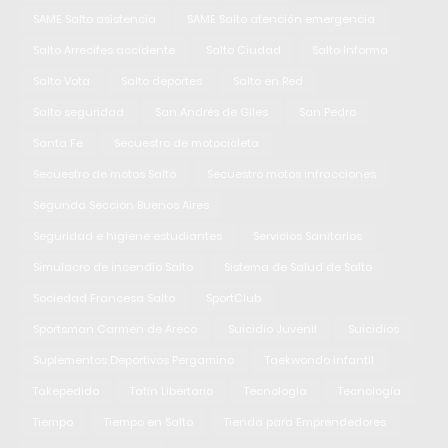
SAME Salto asistencia
SAME Salto atención emergencia
Salto Arrecifes accidente
Salto Ciudad
Salto Informa
Salto Vota
Salto deportes
Salto en Red
Salto seguridad
San Andrés de Giles
San Pedro
Santa Fe
Secuestro de motocicleta
Secuestro de motos Salto
Secuestro motos infracciones
Segunda Seccion Buenos Aires
Seguridad e higiene estudiantes
Servicios Sanitarios
Simulacro de incendio Salto
Sistema de Salud de Salto
Sociedad Francesa Salto
SportClub
Sportsman Carmen de Areco
Suicidio Juvenil
Suicidios
Suplementos Deportivos Pergamino
Taekwondo infantil
Takepedido
Tatín Libertario
Tecnologia
Tecnología
Tiempo
Tiempo en Salto
Tienda para Emprendedores