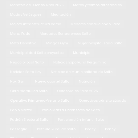
Maratón de Buenos Aires 2025
Mates y termos artesanales
Matías Velázquez
Meditación
Mejora infraestructura barrio
Menores conduciendo Salto
Menu Fudo
Mercados Bonaerenses Salto
Meta Deportiva
Mingos Gym
Mujer hospitalizada Salto
Municipalidad Salto proyectos
Municipio
Negocio local Salto
Noticias Expo Rural Pergamino
Noticias Salto Hoy
Noticias de Municipalidad de Salto
Nox Gym
Nuevo cuartel Salto
Nutrición
Obra hidráulica Salto
Obras viales Salto 2025
Operativo Primavera-Verano Salto
Operativos tránsito sábado
Pablo Mazza
Pablo Mazza Defensores de Salto
Padrón Electoral Salto
Participación infantil Salto
Passaglia
Patrulla Rural de Salto
Pedify
Pency