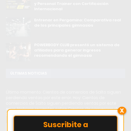
y Personal Trainer con Certificación
Internacional
Entrenar en Pergamino: Comparativa real
de los principales gimnasios
POWERBODY CLUB presentó un sistema de
afiliados para generar ingresos
recomendando el gimnasio
ÚLTIMAS NOTICIAS
Último momento: Cientos de comercios de Salto siguen
perdiendo ventas por este error. Hoy: Cientos de
comercios de Salto siguen perdiendo ventas por este
error. Noticias recientes sobre Cientos de comercios de
X
Salto siguen perdiendo ventas por este error.
Suscribite a
TEMAS