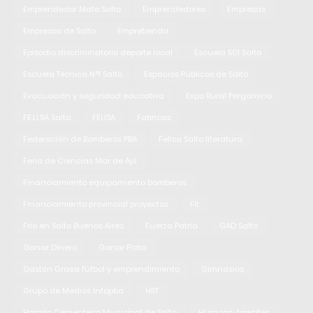
Emprendedor Mate Salto
Emprendedores
Empresas
Empresas de Salto
Empretienda
Episodio discriminatorio deporte local
Escuela 501 Salto
Escuela Técnica N°1 Salto
Espacios Públicos de Salto
Evacuación y seguridad educativa
Expo Rural Pergamino
FE.LI.SA Salto
FELISA
Fabricas
Federación de Bomberos PBA
Felisa Salto literatura
Feria de Ciencias Mar de Ajó
Financiamiento equipamiento bomberos
Financiamiento provincial proyectos
Fit
Frio en Salto Buenos Aires
Fuerza Patria
GAD Salto
Ganar Dinero
Ganar Plata
Gastón Grassi fútbol y emprendimiento
Gimnasios
Grupo de Medios Infopba
HIIT
Horario Cementerio Municipal de Salto
Huracán Arrecifes