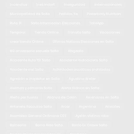
Incendios
Ines Indart
Inseguridad
Internacionales
Municipalidad de Salto
Pedidos Ya
Powerbody Nutrition
Ruta 31
Salto Informacion Elecciones
TakeApp
Temporal
Tienda Online
Tránsito Salto
Vacaciones
crear tienda Online
Últimas Noticias Elecciones en Salto
60 aniversario escuela Salto
Abigeato
Accidente Ruta 191 Salto
Accidente motocicleta Salto
Accidente vial Salto
Actividades acuáticas prohibidas
Agresión a inspector en Salto
Agustina Weller
Alarmas y cámaras Salto
Alerta Hidrica en Salto
Alerta por lluvias
Alianza de Colón
Amenazas en Salto
Antonela Roccuzzo Salto
Arcor
Argentina
Arrecifes
Asamblea General Ordinaria CES
Ayelén víctima robo
Balneario
Barrio Alao Salto
Barrio Ex Criave Salto