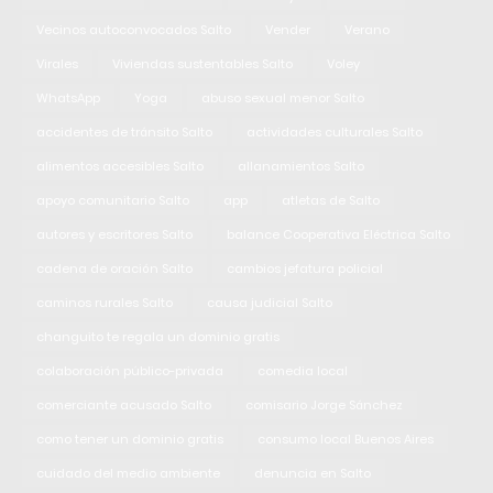
Vecinos autoconvocados Salto
Vender
Verano
Virales
Viviendas sustentables Salto
Voley
WhatsApp
Yoga
abuso sexual menor Salto
accidentes de tránsito Salto
actividades culturales Salto
alimentos accesibles Salto
allanamientos Salto
apoyo comunitario Salto
app
atletas de Salto
autores y escritores Salto
balance Cooperativa Eléctrica Salto
cadena de oración Salto
cambios jefatura policial
caminos rurales Salto
causa judicial Salto
changuito te regala un dominio gratis
colaboración público-privada
comedia local
comerciante acusado Salto
comisario Jorge Sánchez
como tener un dominio gratis
consumo local Buenos Aires
cuidado del medio ambiente
denuncia en Salto