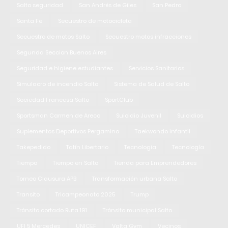
Salto seguridad
San Andrés de Giles
San Pedro
Santa Fe
Secuestro de motocicleta
Secuestro de motos Salto
Secuestro motos infracciones
Segunda Seccion Buenos Aires
Seguridad e higiene estudiantes
Servicios Sanitarios
Simulacro de incendio Salto
Sistema de Salud de Salto
Sociedad Francesa Salto
SportClub
Sportsman Carmen de Areco
Suicidio Juvenil
Suicidios
Suplementos Deportivos Pergamino
Taekwondo infantil
Takepedido
Tatín Libertario
Tecnologia
Tecnología
Tiempo
Tiempo en Salto
Tienda para Emprendedores
Torneo Clausura APB
Transformación urbana Salto
Transito
Tricampeonato 2025
Trump
Tránsito cortado Ruta 191
Tránsito municipal Salto
UFI 5 Mercedes
UNICEF
Valta Gym
Vecinos