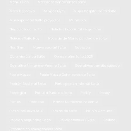
Menu Fudo
Mercados Bonaerenses Salto
Meta Deportiva
Mingos Gym
Mujer hospitalizada Salto
Municipalidad Salto proyectos
Municipio
Negocio local Salto
Noticias Expo Rural Pergamino
Noticias Salto Hoy
Noticias de Municipalidad de Salto
Nox Gym
Nuevo cuartel Salto
Nutrición
Obra hidráulica Salto
Obras viales Salto 2025
Operativo Primavera-Verano Salto
Operativos tránsito sábado
Pablo Mazza
Pablo Mazza Defensores de Salto
Padrón Electoral Salto
Participación infantil Salto
Passaglia
Patrulla Rural de Salto
Pedify
Pency
Pilates
Pistacho
Planes Nutricionales con IA
Plaza Inclusiva Azul
Plazas de Salto
Policía Comunal
Policía y seguridad Salto
Policías versus OVNIs
Política
Preparación emergencias Salto