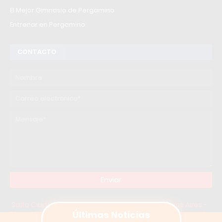
El Mejor Gimnasio de Pergamino
Entrenar en Pergamino
CONTACTO
Salto Ciudad
-
Noticias de Salto, Provincia Buenos Aires -
Últimas Noticias
Diario Núcleo
-
Saltoenred
-
Salto Hoy: Ultimas noticias de