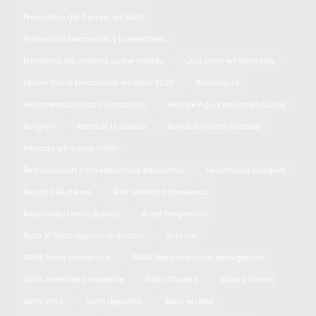
Pronóstico del Tiempo en Salto
Protección barrancas y humedales
Proyectos educativos sustentables
Que paso en Salto Hoy
Quien Gano Elecciones en Salto 2025
Rancagua
Recuperación tras inundación
Red de Agua de Arroyo Dulce
Religión
Renault 12 vuelco
Renault Oroch volcada
Rescate y trauma Salto
Restauración infraestructura educativa
Resultados básquet
Ricardo Gutiérrez
Rifa solidaria bomberos
Robo moto barrio Balaco
Rural Pergamino
Ruta 31 Salto repavimentación
Rutinas
SAME Salto asistencia
SAME Salto atención emergencia
Salto Arrecifes accidente
Salto Ciudad
Salto Informa
Salto Vota
Salto deportes
Salto en Red