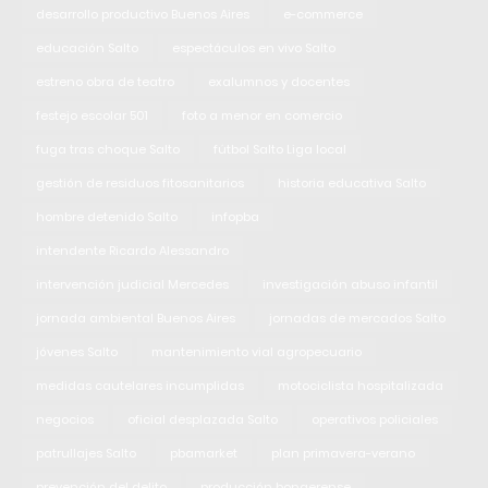
desarrollo productivo Buenos Aires
e-commerce
educación Salto
espectáculos en vivo Salto
estreno obra de teatro
exalumnos y docentes
festejo escolar 501
foto a menor en comercio
fuga tras choque Salto
fútbol Salto Liga local
gestión de residuos fitosanitarios
historia educativa Salto
hombre detenido Salto
infopba
intendente Ricardo Alessandro
intervención judicial Mercedes
investigación abuso infantil
jornada ambiental Buenos Aires
jornadas de mercados Salto
jóvenes Salto
mantenimiento vial agropecuario
medidas cautelares incumplidas
motociclista hospitalizada
negocios
oficial desplazada Salto
operativos policiales
patrullajes Salto
pbamarket
plan primavera-verano
prevención del delito
producción bonaerense