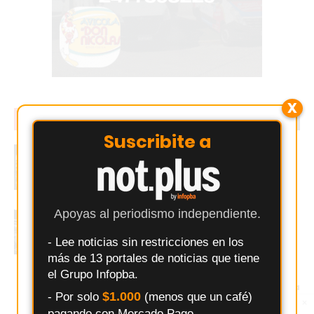
X
EN TENDENCIA
LO MÁS LEIDO
Suscribite a
Pergamino: abren inscripciones para
formarse como Instructor en Musculación
y Personal Trainer con Certificación
Internacional
Apoyas al periodismo independiente.
Entrenar en Pergamino: Comparativa real
de los principales gimnasios
- Lee noticias sin restricciones en los
más de 13 portales de noticias que tiene
el Grupo Infopba.
Changuito.com.ar: la plataforma de e-
commerce con Inteligencia Artificial que ya
$1.000
- Por solo
(menos que un café)
utilizan más de 3.000 comercios argentinos
×
Entérate primero
pagando con Mercado Pago.
Síguenos en