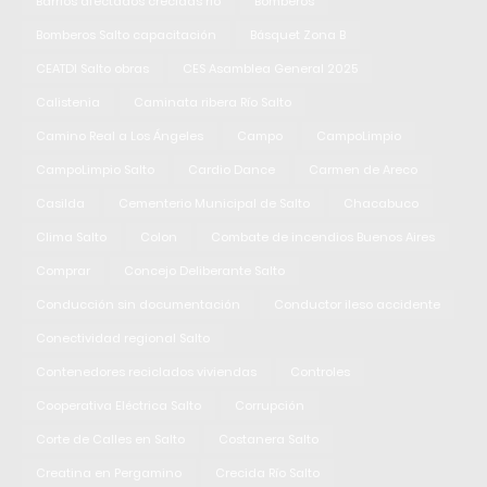
Barrios afectados crecidas río
Bomberos
Bomberos Salto capacitación
Básquet Zona B
CEATDI Salto obras
CES Asamblea General 2025
Calistenia
Caminata ribera Río Salto
Camino Real a Los Ángeles
Campo
CampoLimpio
CampoLimpio Salto
Cardio Dance
Carmen de Areco
Casilda
Cementerio Municipal de Salto
Chacabuco
Clima Salto
Colon
Combate de incendios Buenos Aires
Comprar
Concejo Deliberante Salto
Conducción sin documentación
Conductor ileso accidente
Conectividad regional Salto
Contenedores reciclados viviendas
Controles
Cooperativa Eléctrica Salto
Corrupción
Corte de Calles en Salto
Costanera Salto
Creatina en Pergamino
Crecida Río Salto