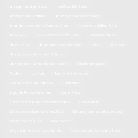
Inseguridad en Salto
Instituto 126 Salto
Inteligencia Artificial
Inundaciones Barrio Alao
Inundaciones Salto Buenos Aires
Inversión pública Salto
Iron Gym
Jardín Maternal N°1 Salto
Javier Martinez
Javier Milei
Jugador con audífonos
Junín
Justicia
Juzgado de Garantías 2 Salto
Juzgado de Garantías Mercedes
Kickboxing Salto
Kodiak
La Plata
Ley 27.279 envases
Ley Nacional de Tránsito
Libertarios
Liga de Fútbol Arrecifes
Lionel Messi
Lionel Messi regalo personalizado
Luly Rocha
Maratón de Buenos Aires 2025
Mates y termos artesanales
Matías Velázquez
Meditación
Mejora infraestructura barrio
Menores conduciendo Salto