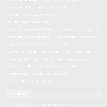
productores Salto
productos frescos Salto
recepción de envases vacíos Salto
refuerzo pergaminense fútbol
renovación autoridades CES Salto
rutinapp
rutinapp.me
récord histórico Salto atletismo
salud mental adolescentes
seguridad vial Buenos Aires
teatro Salto
tienda de WhatsApp
tiendanube
torneo internacional
trayectoria internacional Mazza
tránsito responsable
tu dominio gratis
vehículo secuestrado Salto
ventas online
violencia de género Salto
Últimas Noticias de Salud de Salto
ARTICULOS
Powerbody Club vs. SportClub Pergamino