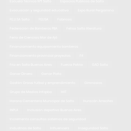
Escuela Técnica N°1 Salto
Espacios Públicos de Salto
Evacuación y seguridad educativa
Expo Rural Pergamino
FE.LI.SA Salto
FELISA
Fabricas
Federación de Bomberos PBA
Felisa Salto literatura
Feria de Ciencias Mar de Ajó
Financiamiento equipamiento bomberos
Financiamiento provincial proyectos
Fit
Frio en Salto Buenos Aires
Fuerza Patria
GAD Salto
Ganar Dinero
Ganar Plata
Gastón Grassi fútbol y emprendimiento
Gimnasios
Grupo de Medios Infopba
HIIT
Horario Cementerio Municipal de Salto
Huracán Arrecifes
INPLA
Inclusión deportiva Buenos Aires
Incremento consultas sistemas de seguridad
Industrias de Salto
Influencers
Inseguridad Salto