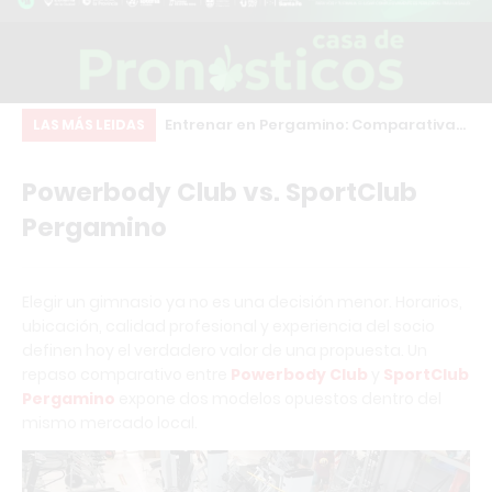
inscripciones para
Entrenar en Pergamino: Comparativa
Ch
LAS MÁS LEIDAS
structor en
real de los principales gimnasios
co
Powerbody Club vs. SportClub
sonal Trainer con
qu
Pergamino
rnacional
co
Elegir un gimnasio ya no es una decisión menor. Horarios,
ubicación, calidad profesional y experiencia del socio
definen hoy el verdadero valor de una propuesta. Un
repaso comparativo entre
Powerbody Club
y
SportClub
Pergamino
expone dos modelos opuestos dentro del
mismo mercado local.