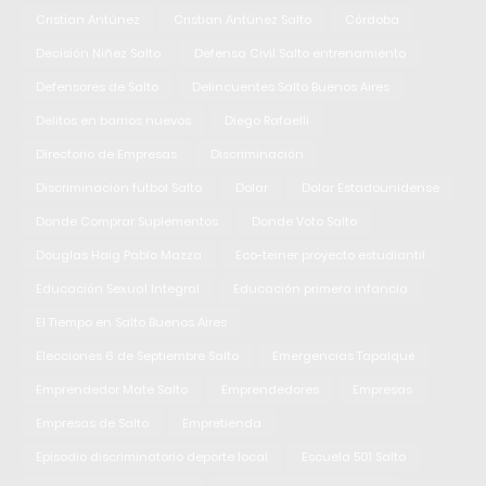
Cristian Antúnez
Cristian Antúnez Salto
Córdoba
Decisión Niñez Salto
Defensa Civil Salto entrenamiento
Defensores de Salto
Delincuentes Salto Buenos Aires
Delitos en barrios nuevos
Diego Rafaelli
Directorio de Empresas
Discriminación
Discriminación fútbol Salto
Dolar
Dolar Estadounidense
Donde Comprar Suplementos
Donde Voto Salto
Douglas Haig Pablo Mazza
Eco-teiner proyecto estudiantil
Educación Sexual Integral
Educación primera infancia
El Tiempo en Salto Buenos Aires
Elecciones 6 de Septiembre Salto
Emergencias Tapalqué
Emprendedor Mate Salto
Emprendedores
Empresas
Empresas de Salto
Empretienda
Episodio discriminatorio deporte local
Escuela 501 Salto