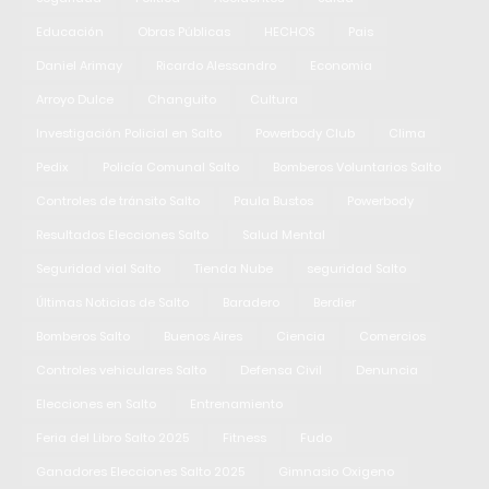
Educación
Obras Públicas
HECHOS
Pais
Daniel Arimay
Ricardo Alessandro
Economia
Arroyo Dulce
Changuito
Cultura
Investigación Policial en Salto
Powerbody Club
Clima
Pedix
Policía Comunal Salto
Bomberos Voluntarios Salto
Controles de tránsito Salto
Paula Bustos
Powerbody
Resultados Elecciones Salto
Salud Mental
Seguridad vial Salto
Tienda Nube
seguridad Salto
Últimas Noticias de Salto
Baradero
Berdier
Bomberos Salto
Buenos Aires
Ciencia
Comercios
Controles vehiculares Salto
Defensa Civil
Denuncia
Elecciones en Salto
Entrenamiento
Feria del Libro Salto 2025
Fitness
Fudo
Ganadores Elecciones Salto 2025
Gimnasio Oxigeno