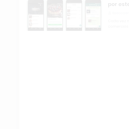
por est
Redacción
Cada vez m
comercios