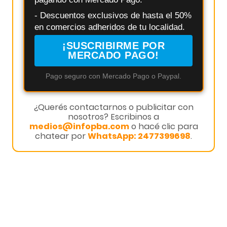
- Descuentos exclusivos de hasta el 50%
en comercios adheridos de tu localidad.
¡SUSCRIBIRME POR
MERCADO PAGO!
Pago seguro con Mercado Pago o Paypal.
¿Querés contactarnos o publicitar con
nosotros? Escribinos a
medios@infopba.com
o hacé clic para
chatear por
WhatsApp: 2477399698
.