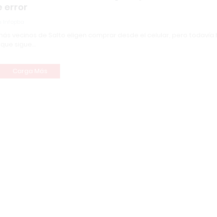
e error
 Infopba
ás vecinos de Salto eligen comprar desde el celular, pero todavía
 que sigue…
Carga Más