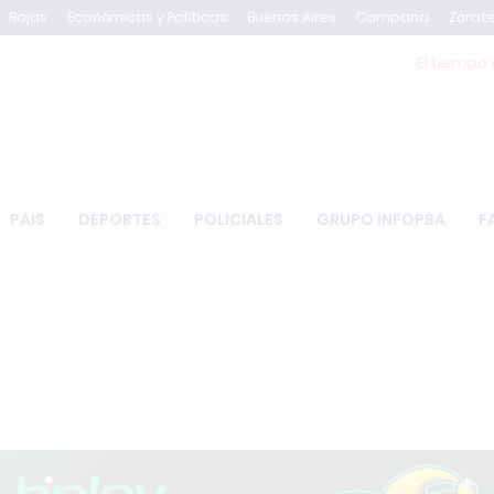
Rojas
Económicas y Políticas
Buenos Aires
Campana
Zárat
El tiempo 
PAIS
DEPORTES
POLICIALES
GRUPO INFOPBA
F