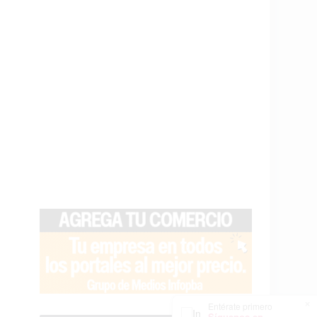
×
Entérate primero
Síguenos en