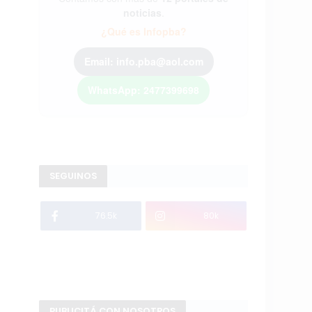
noticias
.
¿Qué es Infopba?
Email: info.pba@aol.com
WhatsApp: 2477399698
SEGUINOS
76.5k
80k
PUBLICITÁ CON NOSOTROS