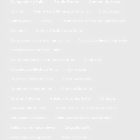
CampoLimpio Salto
Cardio Dance
Carmen de Areco
Casilda
Cementerio Municipal de Salto
Chacabuco
Clima Salto
Colon
Combate de incendios Buenos Aires
Comprar
Concejo Deliberante Salto
Conducción sin documentación
Conductor ileso accidente
Conectividad regional Salto
Contenedores reciclados viviendas
Controles
Cooperativa Eléctrica Salto
Corrupción
Corte de Calles en Salto
Costanera Salto
Creatina en Pergamino
Crecida Río Salto
Cristian Antúnez
Cristian Antúnez Salto
Córdoba
Decisión Niñez Salto
Defensa Civil Salto entrenamiento
Defensores de Salto
Delincuentes Salto Buenos Aires
Delitos en barrios nuevos
Diego Rafaelli
Directorio de Empresas
Discriminación