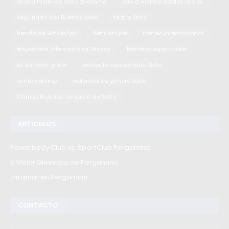
récord histórico Salto atletismo
salud mental adolescentes
seguridad vial Buenos Aires
teatro Salto
tienda de WhatsApp
tiendanube
torneo internacional
trayectoria internacional Mazza
tránsito responsable
tu dominio gratis
vehículo secuestrado Salto
ventas online
violencia de género Salto
Últimas Noticias de Salud de Salto
ARTICULOS
Powerbody Club vs. SportClub Pergamino
El Mejor Gimnasio de Pergamino
Entrenar en Pergamino
CONTACTO