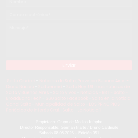
Salto Ciudad
-
Noticias de Salto, Provincia Buenos Aires -
Diario Núcleo
-
Saltoenred
-
Salto Hoy: Ultimas noticias de
Salto y Buenos Aires
-
Salto y Vos
-
Noticias - BBT - Salto -
BroadBandTech
-
360 Salto Facebook
-
Salto en la Noticia
Canal Salto
-
Municipalidad de Salto
-
LOS PRINCIPIOS –
Periódico de Interés Gral. | Salto
-
La Noticia 1
-
Propietario: Grupo de Medios Infopba
Director Responsable: German Iriarte / Bruno Cardinale
Sábado 08-08-2026 – Edición 951