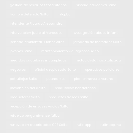
gestión de residuos fitosanitarios
historia educativa Salto
hombre detenido Salto
infopba
intendente Ricardo Alessandro
intervención judicial Mercedes
investigación abuso infantil
jornada ambiental Buenos Aires
jornadas de mercados Salto
jóvenes Salto
mantenimiento vial agropecuario
medidas cautelares incumplidas
motociclista hospitalizada
negocios
oficial desplazada Salto
operativos policiales
patrullajes Salto
pbamarket
plan primavera-verano
prevención del delito
producción bonaerense
productores Salto
productos frescos Salto
recepción de envases vacíos Salto
refuerzo pergaminense fútbol
renovación autoridades CES Salto
rutinapp
rutinapp.me