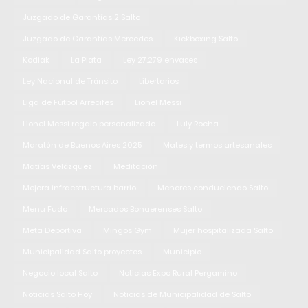
Juzgado de Garantías 2 Salto
Juzgado de Garantías Mercedes
Kickboxing Salto
Kodiak
La Plata
Ley 27.279 envases
Ley Nacional de Tránsito
Libertarios
Liga de Fútbol Arrecifes
Lionel Messi
Lionel Messi regalo personalizado
Luly Rocha
Maratón de Buenos Aires 2025
Mates y termos artesanales
Matías Velázquez
Meditación
Mejora infraestructura barrio
Menores conduciendo Salto
Menu Fudo
Mercados Bonaerenses Salto
Meta Deportiva
Mingos Gym
Mujer hospitalizada Salto
Municipalidad Salto proyectos
Municipio
Negocio local Salto
Noticias Expo Rural Pergamino
Noticias Salto Hoy
Noticias de Municipalidad de Salto