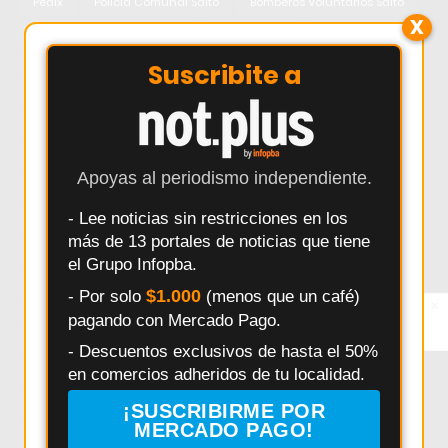
Pedix
Policía Comunal Salto
Bomberos Voluntarios Salto
X
Controles de tránsito Salto
Paula Bustos
Powerbody
Resultados Elecciones Salto
Salud Mental
Suscribite a
Seguridad vial Salto
Tienda Nube
seguridad Salto
Últimas Noticias de Salto
Baradero
Berdier
Bomberos Salto
Buenos Aires
Ciencia
Comercios
Apoyas al periodismo independiente.
Controles vehiculares Salto
Defensa Civil
Denuncia
- Lee noticias sin restricciones en los
Elecciones en Salto
Entrenamiento
más de 13 portales de noticias que tiene
Feria del Libro Salto 2025
Fitness
Fudo
el Grupo Infopba.
Ganadores Elecciones Salto 2025
Gimnasio Oxigeno
$1.000
- Por solo
(menos que un café)
×
Entérate primero
Incendios
Ines Indart
Inseguridad
Internacionales
pagando con Mercado Pago.
Síguenos en
Instagram
Municipalidad de Salto
Pedidos Ya
Powerbody Nutrition
- Descuentos exclusivos de hasta el 50%
en comercios adheridos de tu localidad.
Ruta 31
Salto Informacion Elecciones
TakeApp
Temporal
Tienda Online
Tránsito Salto
Vacaciones
¡SUSCRIBIRME POR
MERCADO PAGO!
crear tienda Online
Últimas Noticias Elecciones en Salto