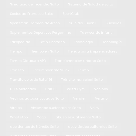
Simulacro de incendio Salto
Sistema de Salud de Salto
Sociedad Francesa Salto
SportClub
Sportsman Carmen de Areco
Suicidio Juvenil
Suicidios
Suplementos Deportivos Pergamino
Taekwondo infantil
Takepedido
Tatín Libertario
Tecnologia
Tecnología
Tiempo
Tiempo en Salto
Tienda para Emprendedores
Torneo Clausura APB
Transformación urbana Salto
Transito
Tricampeonato 2025
Trump
Tránsito cortado Ruta 191
Tránsito municipal Salto
UFI 5 Mercedes
UNICEF
Valta Gym
Vecinos
Vecinos autoconvocados Salto
Vender
Verano
Virales
Viviendas sustentables Salto
Voley
WhatsApp
Yoga
abuso sexual menor Salto
accidentes de tránsito Salto
actividades culturales Salto