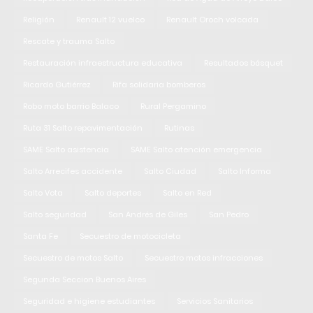
Religión
Renault 12 vuelco
Renault Oroch volcada
Rescate y trauma Salto
Restauración infraestructura educativa
Resultados básquet
Ricardo Gutiérrez
Rifa solidaria bomberos
Robo moto barrio Balaco
Rural Pergamino
Ruta 31 Salto repavimentación
Rutinas
SAME Salto asistencia
SAME Salto atención emergencia
Salto Arrecifes accidente
Salto Ciudad
Salto Informa
Salto Vota
Salto deportes
Salto en Red
Salto seguridad
San Andrés de Giles
San Pedro
Santa Fe
Secuestro de motocicleta
Secuestro de motos Salto
Secuestro motos infracciones
Segunda Seccion Buenos Aires
Seguridad e higiene estudiantes
Servicios Sanitarios