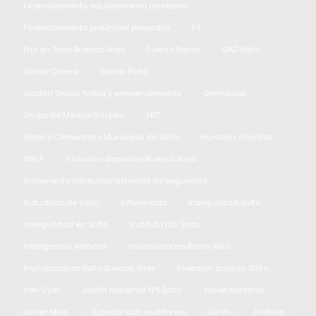
Financiamiento equipamiento bomberos
Financiamiento provincial proyectos
Fit
Frio en Salto Buenos Aires
Fuerza Patria
GAD Salto
Ganar Dinero
Ganar Plata
Gastón Grassi fútbol y emprendimiento
Gimnasios
Grupo de Medios Infopba
HIIT
Horario Cementerio Municipal de Salto
Huracán Arrecifes
INPLA
Inclusión deportiva Buenos Aires
Incremento consultas sistemas de seguridad
Industrias de Salto
Influencers
Inseguridad Salto
Inseguridad en Salto
Instituto 126 Salto
Inteligencia Artificial
Inundaciones Barrio Alao
Inundaciones Salto Buenos Aires
Inversión pública Salto
Iron Gym
Jardín Maternal N°1 Salto
Javier Martinez
Javier Milei
Jugador con audífonos
Junín
Justicia