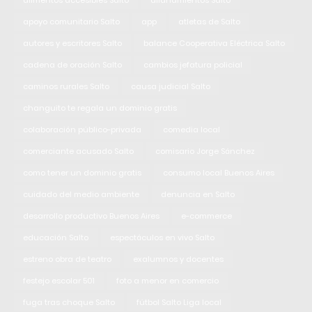
alimentos accesibles Salto
allanamientos Salto
apoyo comunitario Salto
app
atletas de Salto
autores y escritores Salto
balance Cooperativa Eléctrica Salto
cadena de oración Salto
cambios jefatura policial
caminos rurales Salto
causa judicial Salto
changuito te regala un dominio gratis
colaboración público-privada
comedia local
comerciante acusado Salto
comisario Jorge Sánchez
como tener un dominio gratis
consumo local Buenos Aires
cuidado del medio ambiente
denuncia en Salto
desarrollo productivo Buenos Aires
e-commerce
educación Salto
espectáculos en vivo Salto
estreno obra de teatro
exalumnos y docentes
festejo escolar 501
foto a menor en comercio
fuga tras choque Salto
fútbol Salto Liga local