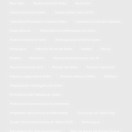
Nox Gym
Nuevo cuartel Salto
Nutrición
Obra hidráulica Salto
Obras viales Salto 2025
Operativo Primavera-Verano Salto
Operativos tránsito sábado
Pablo Mazza
Pablo Mazza Defensores de Salto
Padrón Electoral Salto
Participación infantil Salto
Passaglia
Patrulla Rural de Salto
Pedify
Pency
Pilates
Pistacho
Planes Nutricionales con IA
Plaza Inclusiva Azul
Plazas de Salto
Policía Comunal
Policía y seguridad Salto
Policías versus OVNIs
Política
Preparación emergencias Salto
Pronóstico del Tiempo en Salto
Protección barrancas y humedales
Proyectos educativos sustentables
Que paso en Salto Hoy
Quien Gano Elecciones en Salto 2025
Rancagua
Recuperación tras inundación
Red de Agua de Arroyo Dulce