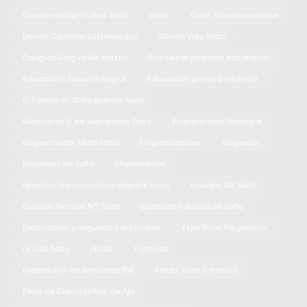
Discriminación fútbol Salto
Dolar
Dolar Estadounidense
Donde Comprar Suplementos
Donde Voto Salto
Douglas Haig Pablo Mazza
Eco-teiner proyecto estudiantil
Educación Sexual Integral
Educación primera infancia
El Tiempo en Salto Buenos Aires
Elecciones 6 de Septiembre Salto
Emergencias Tapalqué
Emprendedor Mate Salto
Emprendedores
Empresas
Empresas de Salto
Empretienda
Episodio discriminatorio deporte local
Escuela 501 Salto
Escuela Técnica N°1 Salto
Espacios Públicos de Salto
Evacuación y seguridad educativa
Expo Rural Pergamino
FE.LI.SA Salto
FELISA
Fabricas
Federación de Bomberos PBA
Felisa Salto literatura
Feria de Ciencias Mar de Ajó