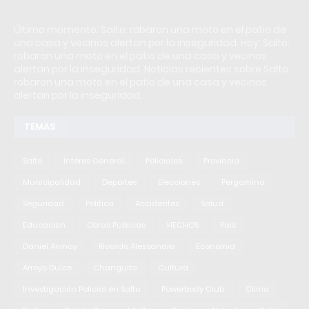
Último momento: Salto: robaron una moto en el patio de
una casa y vecinos alertan por la inseguridad. Hoy: Salto:
robaron una moto en el patio de una casa y vecinos
alertan por la inseguridad. Noticias recientes sobre Salto:
robaron una moto en el patio de una casa y vecinos
alertan por la inseguridad.
TEMAS
Salto
Interes General
Policiales
Provincia
Municipalidad
Deportes
Elecciones
Pergamino
Seguridad
Politica
Accidentes
Salud
Educación
Obras Públicas
HECHOS
Pais
Daniel Arimay
Ricardo Alessandro
Economia
Arroyo Dulce
Changuito
Cultura
Investigación Policial en Salto
Powerbody Club
Clima