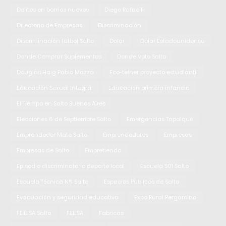
Delitos en barrios nuevos
Diego Rafaelli
Directorio de Empresas
Discriminación
Discriminación fútbol Salto
Dolar
Dolar Estadounidense
Donde Comprar Suplementos
Donde Voto Salto
Douglas Haig Pablo Mazza
Eco-teiner proyecto estudiantil
Educación Sexual Integral
Educación primera infancia
El Tiempo en Salto Buenos Aires
Elecciones 6 de Septiembre Salto
Emergencias Tapalqué
Emprendedor Mate Salto
Emprendedores
Empresas
Empresas de Salto
Empretienda
Episodio discriminatorio deporte local
Escuela 501 Salto
Escuela Técnica N°1 Salto
Espacios Públicos de Salto
Evacuación y seguridad educativa
Expo Rural Pergamino
FE.LI.SA Salto
FELISA
Fabricas