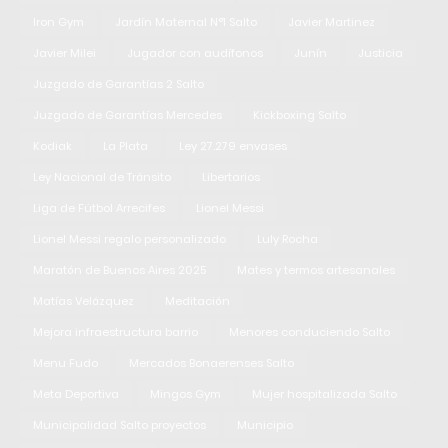
Iron Gym
Jardín Maternal N°1 Salto
Javier Martinez
Javier Milei
Jugador con audífonos
Junín
Justicia
Juzgado de Garantías 2 Salto
Juzgado de Garantías Mercedes
Kickboxing Salto
Kodiak
La Plata
Ley 27.279 envases
Ley Nacional de Tránsito
Libertarios
Liga de Fútbol Arrecifes
Lionel Messi
Lionel Messi regalo personalizado
Luly Rocha
Maratón de Buenos Aires 2025
Mates y termos artesanales
Matías Velázquez
Meditación
Mejora infraestructura barrio
Menores conduciendo Salto
Menu Fudo
Mercados Bonaerenses Salto
Meta Deportiva
Mingos Gym
Mujer hospitalizada Salto
Municipalidad Salto proyectos
Municipio