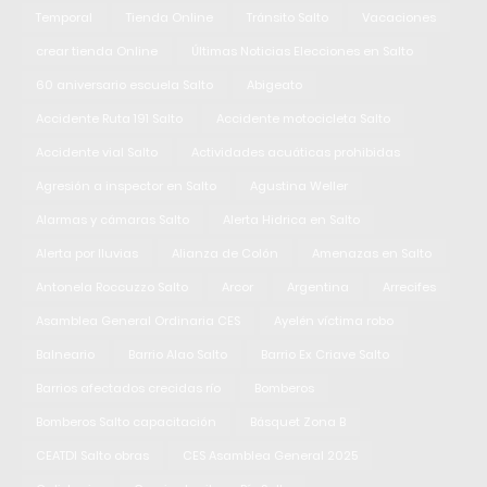
Temporal
Tienda Online
Tránsito Salto
Vacaciones
crear tienda Online
Últimas Noticias Elecciones en Salto
60 aniversario escuela Salto
Abigeato
Accidente Ruta 191 Salto
Accidente motocicleta Salto
Accidente vial Salto
Actividades acuáticas prohibidas
Agresión a inspector en Salto
Agustina Weller
Alarmas y cámaras Salto
Alerta Hidrica en Salto
Alerta por lluvias
Alianza de Colón
Amenazas en Salto
Antonela Roccuzzo Salto
Arcor
Argentina
Arrecifes
Asamblea General Ordinaria CES
Ayelén víctima robo
Balneario
Barrio Alao Salto
Barrio Ex Criave Salto
Barrios afectados crecidas río
Bomberos
Bomberos Salto capacitación
Básquet Zona B
CEATDI Salto obras
CES Asamblea General 2025