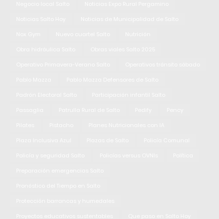
Negocio local Salto
Noticias Expo Rural Pergamino
Noticias Salto Hoy
Noticias de Municipalidad de Salto
Nox Gym
Nuevo cuartel Salto
Nutrición
Obra hidráulica Salto
Obras viales Salto 2025
Operativo Primavera-Verano Salto
Operativos tránsito sábado
Pablo Mazza
Pablo Mazza Defensores de Salto
Padrón Electoral Salto
Participación infantil Salto
Passaglia
Patrulla Rural de Salto
Pedify
Pency
Pilates
Pistacho
Planes Nutricionales con IA
Plaza Inclusiva Azul
Plazas de Salto
Policía Comunal
Policía y seguridad Salto
Policías versus OVNIs
Política
Preparación emergencias Salto
Pronóstico del Tiempo en Salto
Protección barrancas y humedales
Proyectos educativos sustentables
Que paso en Salto Hoy