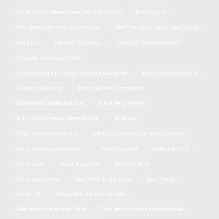
Quien Gano Elecciones en Salto 2025
Rancagua
Recuperación tras inundación
Red de Agua de Arroyo Dulce
Religión
Renault 12 vuelco
Renault Oroch volcada
Rescate y trauma Salto
Restauración infraestructura educativa
Resultados básquet
Ricardo Gutiérrez
Rifa solidaria bomberos
Robo moto barrio Balaco
Rural Pergamino
Ruta 31 Salto repavimentación
Rutinas
SAME Salto asistencia
SAME Salto atención emergencia
Salto Arrecifes accidente
Salto Ciudad
Salto Informa
Salto Vota
Salto deportes
Salto en Red
Salto seguridad
San Andrés de Giles
San Pedro
Santa Fe
Secuestro de motocicleta
Secuestro de motos Salto
Secuestro motos infracciones