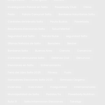
Investigación Policial en Salto
Powerbody Club
Clima
Pedix
Policía Comunal Salto
Bomberos Voluntarios Salto
Controles de tránsito Salto
Paula Bustos
Powerbody
Resultados Elecciones Salto
Salud Mental
Seguridad vial Salto
Tienda Nube
seguridad Salto
Últimas Noticias de Salto
Baradero
Berdier
Bomberos Salto
Buenos Aires
Ciencia
Comercios
Controles vehiculares Salto
Defensa Civil
Denuncia
Elecciones en Salto
Entrenamiento
Feria del Libro Salto 2025
Fitness
Fudo
Ganadores Elecciones Salto 2025
Gimnasio Oxigeno
Incendios
Ines Indart
Inseguridad
Internacionales
Municipalidad de Salto
Pedidos Ya
Powerbody Nutrition
Ruta 31
Salto Informacion Elecciones
TakeApp