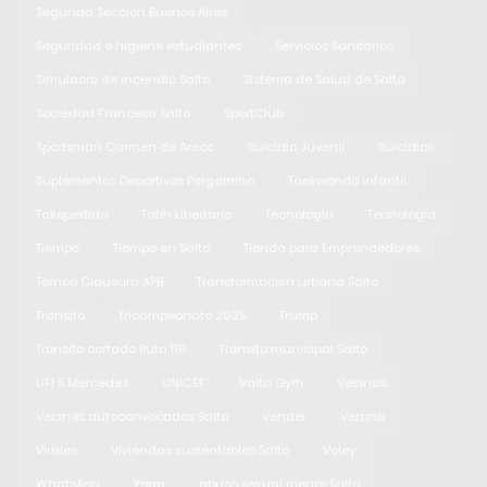
Segunda Seccion Buenos Aires
Seguridad e higiene estudiantes
Servicios Sanitarios
Simulacro de incendio Salto
Sistema de Salud de Salto
Sociedad Francesa Salto
SportClub
Sportsman Carmen de Areco
Suicidio Juvenil
Suicidios
Suplementos Deportivos Pergamino
Taekwondo infantil
Takepedido
Tatín Libertario
Tecnologia
Tecnología
Tiempo
Tiempo en Salto
Tienda para Emprendedores
Torneo Clausura APB
Transformación urbana Salto
Transito
Tricampeonato 2025
Trump
Tránsito cortado Ruta 191
Tránsito municipal Salto
UFI 5 Mercedes
UNICEF
Valta Gym
Vecinos
Vecinos autoconvocados Salto
Vender
Verano
Virales
Viviendas sustentables Salto
Voley
WhatsApp
Yoga
abuso sexual menor Salto