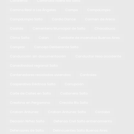
Calistenia
Caminata ribera Río Salto
Camino Real a Los Ángeles
Campo
CampoLimpio
CampoLimpio Salto
Cardio Dance
Carmen de Areco
Casilda
Cementerio Municipal de Salto
Chacabuco
Clima Salto
Colon
Combate de incendios Buenos Aires
Comprar
Concejo Deliberante Salto
Conducción sin documentación
Conductor ileso accidente
Conectividad regional Salto
Contenedores reciclados viviendas
Controles
Cooperativa Eléctrica Salto
Corrupción
Corte de Calles en Salto
Costanera Salto
Creatina en Pergamino
Crecida Río Salto
Cristian Antúnez
Cristian Antúnez Salto
Córdoba
Decisión Niñez Salto
Defensa Civil Salto entrenamiento
Defensores de Salto
Delincuentes Salto Buenos Aires