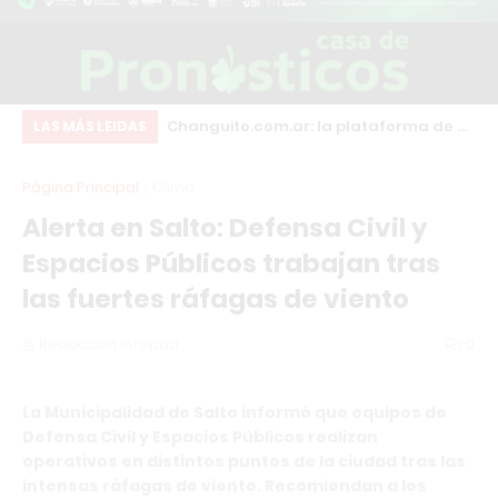
inscripciones para
Changuito.com.ar: la plataforma de e-
En
LAS MÁS LEIDAS
structor en
commerce con Inteligencia Artificial
re
Página Principal
Clima
sonal Trainer con
que ya utilizan más de 3.000
Alerta en Salto: Defensa Civil y
rnacional
comercios argentinos
Espacios Públicos trabajan tras
las fuertes ráfagas de viento
Redacción Infopba
0
La Municipalidad de Salto informó que equipos de
Defensa Civil y Espacios Públicos realizan
operativos en distintos puntos de la ciudad tras las
intensas ráfagas de viento. Recomiendan a los