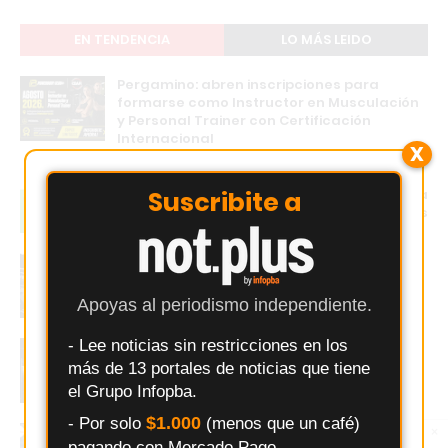
EN TENDENCIA
LO MÁS LEIDO
Pergamino: abren inscripciones para
formarse como Instructor en Musculación
y Personal Trainer con Certificación
Internacional
X
Changuito.com.ar: la plataforma de e-
Suscribite a
commerce con Inteligencia Artificial que ya
utilizan más de 3.000 comercios argentinos
Entrenar en Pergamino: Comparativa real
de los principales gimnasios
Apoyas al periodismo independiente.
- Lee noticias sin restricciones en los
POWERBODY CLUB presentó un sistema de
afiliados para generar ingresos
más de 13 portales de noticias que tiene
recomendando el gimnasio
el Grupo Infopba.
$1.000
- Por solo
(menos que un café)
Gabriel Nasta vuelve a Sports Salto para
×
Entérate primero
pagando con Mercado Pago.
Síguenos en