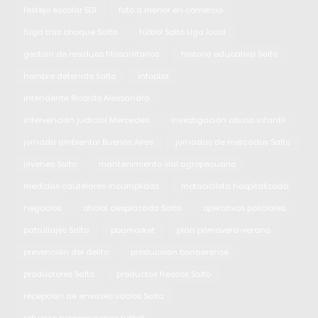
festejo escolar 501
foto a menor en comercio
fuga tras choque Salto
fútbol Salto Liga local
gestión de residuos fitosanitarios
historia educativa Salto
hombre detenido Salto
infopba
intendente Ricardo Alessandro
intervención judicial Mercedes
investigación abuso infantil
jornada ambiental Buenos Aires
jornadas de mercados Salto
jóvenes Salto
mantenimiento vial agropecuario
medidas cautelares incumplidas
motociclista hospitalizada
negocios
oficial desplazada Salto
operativos policiales
patrullajes Salto
pbamarket
plan primavera-verano
prevención del delito
producción bonaerense
productores Salto
productos frescos Salto
recepción de envases vacíos Salto
refuerzo pergaminense fútbol