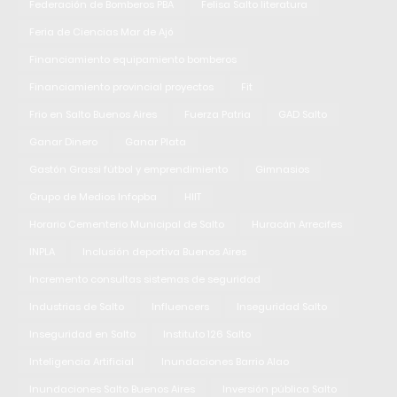
Federación de Bomberos PBA
Felisa Salto literatura
Feria de Ciencias Mar de Ajó
Financiamiento equipamiento bomberos
Financiamiento provincial proyectos
Fit
Frio en Salto Buenos Aires
Fuerza Patria
GAD Salto
Ganar Dinero
Ganar Plata
Gastón Grassi fútbol y emprendimiento
Gimnasios
Grupo de Medios Infopba
HIIT
Horario Cementerio Municipal de Salto
Huracán Arrecifes
INPLA
Inclusión deportiva Buenos Aires
Incremento consultas sistemas de seguridad
Industrias de Salto
Influencers
Inseguridad Salto
Inseguridad en Salto
Instituto 126 Salto
Inteligencia Artificial
Inundaciones Barrio Alao
Inundaciones Salto Buenos Aires
Inversión pública Salto