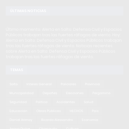
ÚLTIMAS NOTICIAS
Último momento: Alerta en Salto: Defensa Civil y Espacios
Públicos trabajan tras las fuertes ráfagas de viento. Hoy:
Alerta en Salto: Defensa Civil y Espacios Públicos trabajan
tras las fuertes ráfagas de viento. Noticias recientes
sobre Alerta en Salto: Defensa Civil y Espacios Públicos
trabajan tras las fuertes ráfagas de viento.
TEMAS
Salto
Interes General
Policiales
Provincia
Municipalidad
Deportes
Elecciones
Pergamino
Seguridad
Politica
Accidentes
Salud
Educación
Obras Públicas
HECHOS
Pais
Daniel Arimay
Ricardo Alessandro
Economia
Arroyo Dulce
Changuito
Cultura