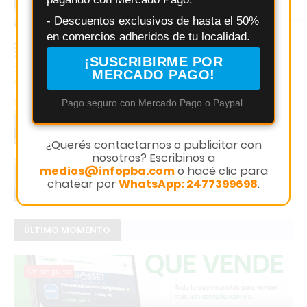
liderar una nueva etapa como DT
Instagram
- Descuentos exclusivos de hasta el 50%
en comercios adheridos de tu localidad.
La IA llega al comercio: Changuito lanza
ChanguIA para crear tiendas online en
¡SUSCRIBIRME POR
minutos
MERCADO PAGO!
Pago seguro con Mercado Pago o Paypal.
“La voz del futuro está en los jóvenes”: el
intenso debate que sacudió a Salto
¿Querés contactarnos o publicitar con
nosotros? Escribinos a
Salto: Instituto 126 explica simulacro de
medios@infopba.com
o hacé clic para
incendio y evacuación y su objetivo
chatear por
WhatsApp: 2477399698
.
educativo
ÚLTIMO MOMENTO
Changuito