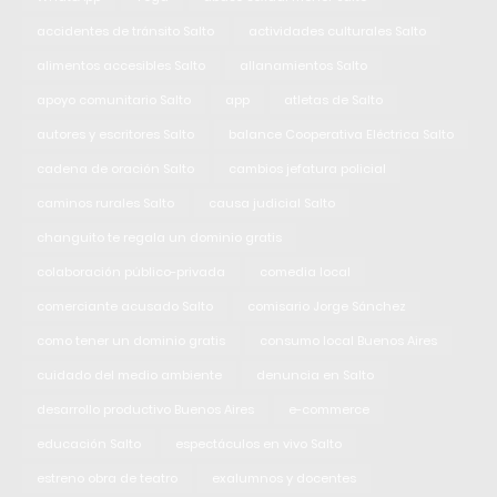
accidentes de tránsito Salto
actividades culturales Salto
alimentos accesibles Salto
allanamientos Salto
apoyo comunitario Salto
app
atletas de Salto
autores y escritores Salto
balance Cooperativa Eléctrica Salto
cadena de oración Salto
cambios jefatura policial
caminos rurales Salto
causa judicial Salto
changuito te regala un dominio gratis
colaboración público-privada
comedia local
comerciante acusado Salto
comisario Jorge Sánchez
como tener un dominio gratis
consumo local Buenos Aires
cuidado del medio ambiente
denuncia en Salto
desarrollo productivo Buenos Aires
e-commerce
educación Salto
espectáculos en vivo Salto
estreno obra de teatro
exalumnos y docentes