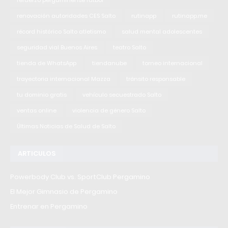
renovación autoridades CES Salto
rutinapp
rutinapp.me
récord histórico Salto atletismo
salud mental adolescentes
seguridad vial Buenos Aires
teatro Salto
tienda de WhatsApp
tiendanube
torneo internacional
trayectoria internacional Mazza
tránsito responsable
tu dominio gratis
vehículo secuestrado Salto
ventas online
violencia de género Salto
Últimas Noticias de Salud de Salto
ARTICULOS
Powerbody Club vs. SportClub Pergamino
El Mejor Gimnasio de Pergamino
Entrenar en Pergamino