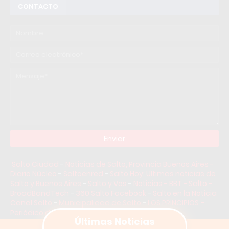
CONTACTO
Salto Ciudad
-
Noticias de Salto, Provincia Buenos Aires -
Diario Núcleo
-
Saltoenred
-
Salto Hoy: Ultimas noticias de
Salto y Buenos Aires
-
Salto y Vos
-
Noticias - BBT - Salto -
BroadBandTech
-
360 Salto Facebook
-
Salto en la Noticia
Canal Salto
-
Municipalidad de Salto
-
LOS PRINCIPIOS –
Periódico de Interés Gral. | Salto
-
La Noticia 1
-
Últimas Noticias