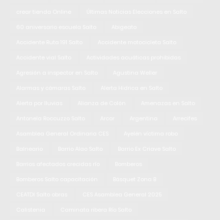
crear tienda Online
Últimas Noticias Elecciones en Salto
60 aniversario escuela Salto
Abigeato
Accidente Ruta 191 Salto
Accidente motocicleta Salto
Accidente vial Salto
Actividades acuáticas prohibidas
Agresión a inspector en Salto
Agustina Weller
Alarmas y cámaras Salto
Alerta Hidrica en Salto
Alerta por lluvias
Alianza de Colón
Amenazas en Salto
Antonela Roccuzzo Salto
Arcor
Argentina
Arrecifes
Asamblea General Ordinaria CES
Ayelén víctima robo
Balneario
Barrio Alao Salto
Barrio Ex Criave Salto
Barrios afectados crecidas río
Bomberos
Bomberos Salto capacitación
Básquet Zona B
CEATDI Salto obras
CES Asamblea General 2025
Calistenia
Caminata ribera Río Salto