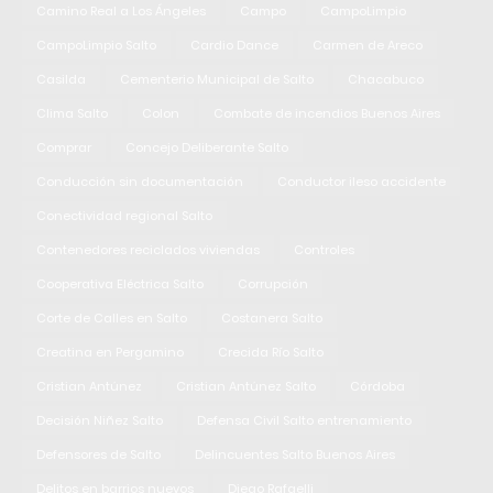
Camino Real a Los Ángeles
Campo
CampoLimpio
CampoLimpio Salto
Cardio Dance
Carmen de Areco
Casilda
Cementerio Municipal de Salto
Chacabuco
Clima Salto
Colon
Combate de incendios Buenos Aires
Comprar
Concejo Deliberante Salto
Conducción sin documentación
Conductor ileso accidente
Conectividad regional Salto
Contenedores reciclados viviendas
Controles
Cooperativa Eléctrica Salto
Corrupción
Corte de Calles en Salto
Costanera Salto
Creatina en Pergamino
Crecida Río Salto
Cristian Antúnez
Cristian Antúnez Salto
Córdoba
Decisión Niñez Salto
Defensa Civil Salto entrenamiento
Defensores de Salto
Delincuentes Salto Buenos Aires
Delitos en barrios nuevos
Diego Rafaelli