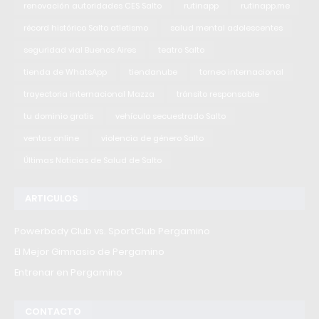
renovación autoridades CES Salto
rutinapp
rutinapp.me
récord histórico Salto atletismo
salud mental adolescentes
seguridad vial Buenos Aires
teatro Salto
tienda de WhatsApp
tiendanube
torneo internacional
trayectoria internacional Mazza
tránsito responsable
tu dominio gratis
vehículo secuestrado Salto
ventas online
violencia de género Salto
Últimas Noticias de Salud de Salto
ARTICULOS
Powerbody Club vs. SportClub Pergamino
El Mejor Gimnasio de Pergamino
Entrenar en Pergamino
CONTACTO