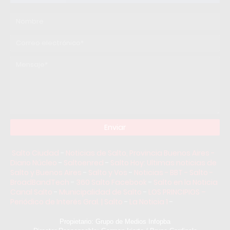
Salto Ciudad
-
Noticias de Salto, Provincia Buenos Aires -
Diario Núcleo
-
Saltoenred
-
Salto Hoy: Ultimas noticias de
Salto y Buenos Aires
-
Salto y Vos
-
Noticias - BBT - Salto -
BroadBandTech
-
360 Salto Facebook
-
Salto en la Noticia
Canal Salto
-
Municipalidad de Salto
-
LOS PRINCIPIOS –
Periódico de Interés Gral. | Salto
-
La Noticia 1
-
Propietario: Grupo de Medios Infopba