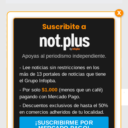
X
Último momento: Salto: aprehendieron a un hombre por
incumplir medidas cautelares en un caso de violencia de
Suscribite a
género. Hoy: Salto: aprehendieron a un hombre por
incumplir medidas cautelares en un caso de violencia de
género. Noticias recientes sobre Salto: aprehendieron a
un hombre por incumplir medidas cautelares en un caso
de violencia de género.
Apoyas al periodismo independiente.
TEMAS
- Lee noticias sin restricciones en los
más de 13 portales de noticias que tiene
Salto
Interes General
Policiales
Provincia
el Grupo Infopba.
Municipalidad
Deportes
Elecciones
Pergamino
$1.000
- Por solo
(menos que un café)
×
Entérate primero
Seguridad
Politica
Accidentes
Salud
pagando con Mercado Pago.
Síguenos en
Instagram
Educación
Obras Públicas
HECHOS
Pais
- Descuentos exclusivos de hasta el 50%
en comercios adheridos de tu localidad.
Daniel Arimay
Ricardo Alessandro
Economia
Arroyo Dulce
Changuito
Cultura
¡SUSCRIBIRME POR