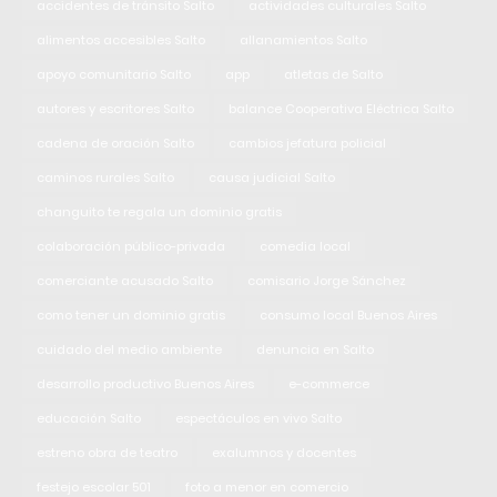
accidentes de tránsito Salto
actividades culturales Salto
alimentos accesibles Salto
allanamientos Salto
apoyo comunitario Salto
app
atletas de Salto
autores y escritores Salto
balance Cooperativa Eléctrica Salto
cadena de oración Salto
cambios jefatura policial
caminos rurales Salto
causa judicial Salto
changuito te regala un dominio gratis
colaboración público-privada
comedia local
comerciante acusado Salto
comisario Jorge Sánchez
como tener un dominio gratis
consumo local Buenos Aires
cuidado del medio ambiente
denuncia en Salto
desarrollo productivo Buenos Aires
e-commerce
educación Salto
espectáculos en vivo Salto
estreno obra de teatro
exalumnos y docentes
festejo escolar 501
foto a menor en comercio