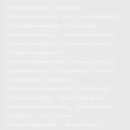
Directorio de Empresas
Discriminación
Discriminación fútbol Salto
Dolar
Dolar Estadounidense
Donde Comprar Suplementos
Donde Voto Salto
Douglas Haig Pablo Mazza
Eco-teiner proyecto estudiantil
Educación Sexual Integral
Educación primera infancia
El Tiempo en Salto Buenos Aires
Elecciones 6 de Septiembre Salto
Emergencias Tapalqué
Emprendedor Mate Salto
Emprendedores
Empresas
Empresas de Salto
Empretienda
Episodio discriminatorio deporte local
Escuela 501 Salto
Escuela Técnica N°1 Salto
Espacios Públicos de Salto
Evacuación y seguridad educativa
Expo Rural Pergamino
FE.LI.SA Salto
FELISA
Fabricas
Federación de Bomberos PBA
Felisa Salto literatura