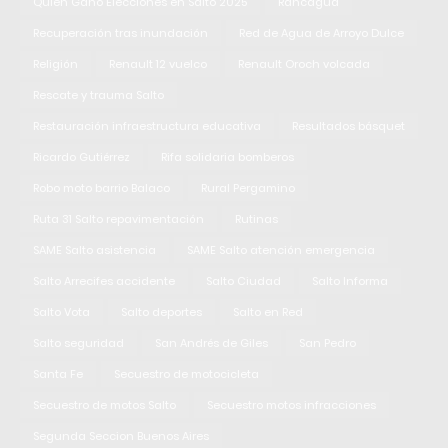
Quien Gano Elecciones en Salto 2025
Rancagua
Recuperación tras inundación
Red de Agua de Arroyo Dulce
Religión
Renault 12 vuelco
Renault Oroch volcada
Rescate y trauma Salto
Restauración infraestructura educativa
Resultados básquet
Ricardo Gutiérrez
Rifa solidaria bomberos
Robo moto barrio Balaco
Rural Pergamino
Ruta 31 Salto repavimentación
Rutinas
SAME Salto asistencia
SAME Salto atención emergencia
Salto Arrecifes accidente
Salto Ciudad
Salto Informa
Salto Vota
Salto deportes
Salto en Red
Salto seguridad
San Andrés de Giles
San Pedro
Santa Fe
Secuestro de motocicleta
Secuestro de motos Salto
Secuestro motos infracciones
Segunda Seccion Buenos Aires