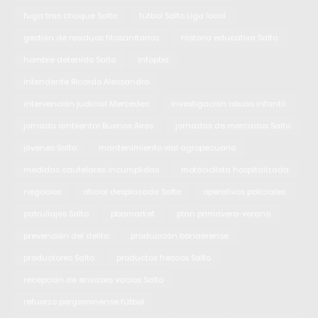
fuga tras choque Salto
fútbol Salto Liga local
gestión de residuos fitosanitarios
historia educativa Salto
hombre detenido Salto
infopba
intendente Ricardo Alessandro
intervención judicial Mercedes
investigación abuso infantil
jornada ambiental Buenos Aires
jornadas de mercados Salto
jóvenes Salto
mantenimiento vial agropecuario
medidas cautelares incumplidas
motociclista hospitalizada
negocios
oficial desplazada Salto
operativos policiales
patrullajes Salto
pbamarket
plan primavera-verano
prevención del delito
producción bonaerense
productores Salto
productos frescos Salto
recepción de envases vacíos Salto
refuerzo pergaminense fútbol