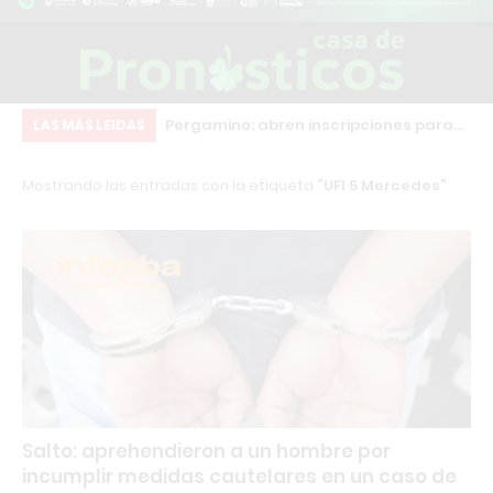
ios de Salto siguen
Pergamino: abren inscripciones para
Ch
LAS MÁS LEIDAS
por este error
formarse como Instructor en
co
Mostrando las entradas con la etiqueta
UFI 5 Mercedes
Musculación y Personal Trainer con
qu
Certificación Internacional
co
Salto: aprehendieron a un hombre por
incumplir medidas cautelares en un caso de