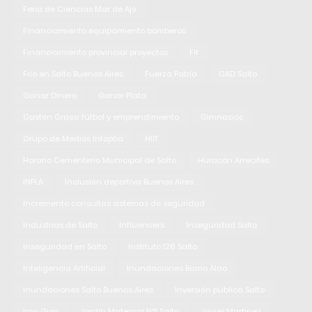
Feria de Ciencias Mar de Ajó
Financiamiento equipamiento bomberos
Financiamiento provincial proyectos
Fit
Frio en Salto Buenos Aires
Fuerza Patria
GAD Salto
Ganar Dinero
Ganar Plata
Gastón Grassi fútbol y emprendimiento
Gimnasios
Grupo de Medios Infopba
HIIT
Horario Cementerio Municipal de Salto
Huracán Arrecifes
INPLA
Inclusión deportiva Buenos Aires
Incremento consultas sistemas de seguridad
Industrias de Salto
Influencers
Inseguridad Salto
Inseguridad en Salto
Instituto 126 Salto
Inteligencia Artificial
Inundaciones Barrio Alao
Inundaciones Salto Buenos Aires
Inversión pública Salto
Iron Gym
Jardín Maternal N°1 Salto
Javier Martinez