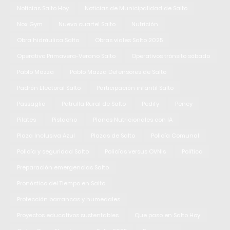
Noticias Salto Hoy
Noticias de Municipalidad de Salto
Nox Gym
Nuevo cuartel Salto
Nutrición
Obra hidráulica Salto
Obras viales Salto 2025
Operativo Primavera-Verano Salto
Operativos tránsito sábado
Pablo Mazza
Pablo Mazza Defensores de Salto
Padrón Electoral Salto
Participación infantil Salto
Passaglia
Patrulla Rural de Salto
Pedify
Pency
Pilates
Pistacho
Planes Nutricionales con IA
Plaza Inclusiva Azul
Plazas de Salto
Policía Comunal
Policía y seguridad Salto
Policías versus OVNIs
Política
Preparación emergencias Salto
Pronóstico del Tiempo en Salto
Protección barrancas y humedales
Proyectos educativos sustentables
Que paso en Salto Hoy