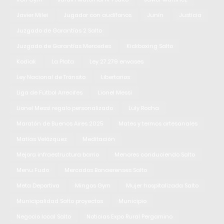
Javier Milei
Jugador con audífonos
Junín
Justicia
Juzgado de Garantías 2 Salto
Juzgado de Garantías Mercedes
Kickboxing Salto
Kodiak
La Plata
Ley 27.279 envases
Ley Nacional de Tránsito
Libertarios
Liga de Fútbol Arrecifes
Lionel Messi
Lionel Messi regalo personalizado
Luly Rocha
Maratón de Buenos Aires 2025
Mates y termos artesanales
Matías Velázquez
Meditación
Mejora infraestructura barrio
Menores conduciendo Salto
Menu Fudo
Mercados Bonaerenses Salto
Meta Deportiva
Mingos Gym
Mujer hospitalizada Salto
Municipalidad Salto proyectos
Municipio
Negocio local Salto
Noticias Expo Rural Pergamino