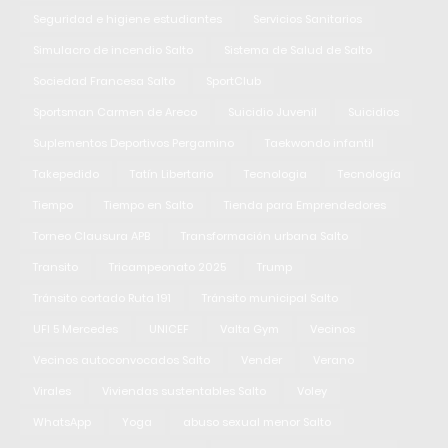
Seguridad e higiene estudiantes
Servicios Sanitarios
Simulacro de incendio Salto
Sistema de Salud de Salto
Sociedad Francesa Salto
SportClub
Sportsman Carmen de Areco
Suicidio Juvenil
Suicidios
Suplementos Deportivos Pergamino
Taekwondo infantil
Takepedido
Tatín Libertario
Tecnologia
Tecnología
Tiempo
Tiempo en Salto
Tienda para Emprendedores
Torneo Clausura APB
Transformación urbana Salto
Transito
Tricampeonato 2025
Trump
Tránsito cortado Ruta 191
Tránsito municipal Salto
UFI 5 Mercedes
UNICEF
Valta Gym
Vecinos
Vecinos autoconvocados Salto
Vender
Verano
Virales
Viviendas sustentables Salto
Voley
WhatsApp
Yoga
abuso sexual menor Salto