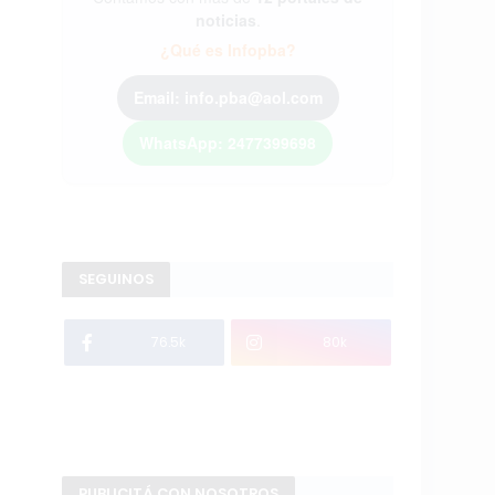
noticias
.
¿Qué es Infopba?
Email: info.pba@aol.com
WhatsApp: 2477399698
SEGUINOS
76.5k
80k
PUBLICITÁ CON NOSOTROS