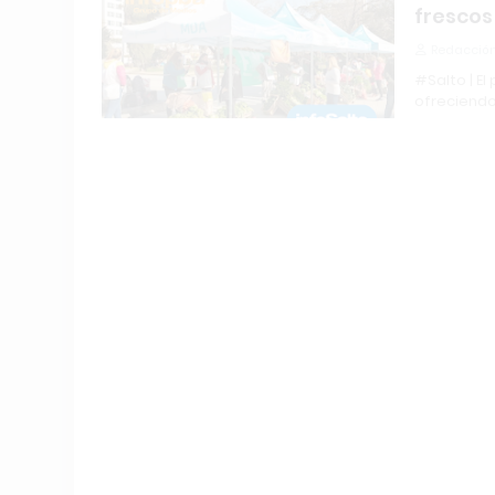
frescos
Redacción
#Salto | E
ofreciendo