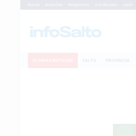
Home
Arrecifes
Pergamino
San Nicolás
Junín
ÚLTIMAS NOTICIAS
SALTO
PROVINCIA