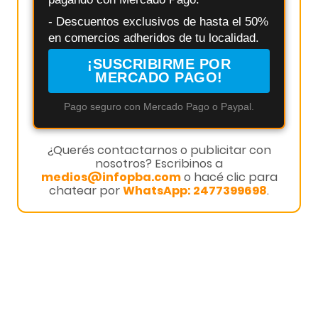
- Descuentos exclusivos de hasta el 50%
en comercios adheridos de tu localidad.
¡SUSCRIBIRME POR
MERCADO PAGO!
Pago seguro con Mercado Pago o Paypal.
¿Querés contactarnos o publicitar con
nosotros? Escribinos a
medios@infopba.com
o hacé clic para
chatear por
WhatsApp: 2477399698
.