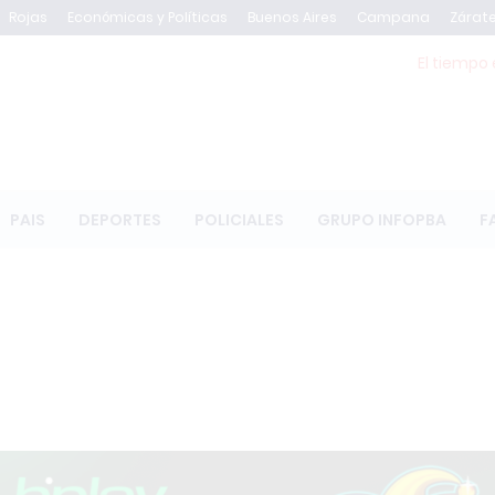
Rojas
Económicas y Políticas
Buenos Aires
Campana
Zárat
El tiempo 
PAIS
DEPORTES
POLICIALES
GRUPO INFOPBA
F