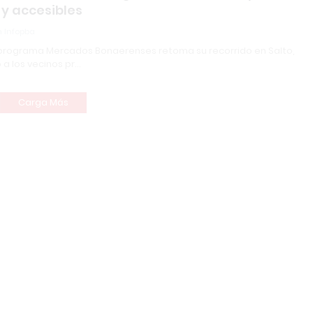
 y accesibles
 Infopba
l programa Mercados Bonaerenses retoma su recorrido en Salto,
 a los vecinos pr…
Carga Más