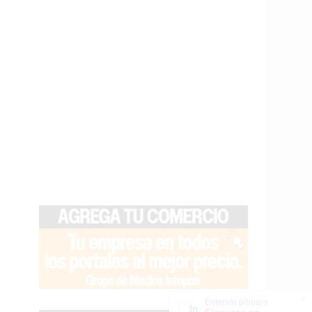
×
Entérate primero
Síguenos en