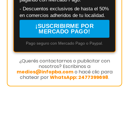
- Descuentos exclusivos de hasta el 50%
en comercios adheridos de tu localidad.
¡SUSCRIBIRME POR
MERCADO PAGO!
Pago seguro con Mercado Pago o Paypal.
¿Querés contactarnos o publicitar con
nosotros? Escribinos a
medios@infopba.com
o hacé clic para
chatear por
WhatsApp: 2477399698
.