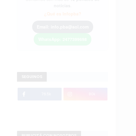
noticias
.
¿Qué es Infopba?
Email: info.pba@aol.com
WhatsApp: 2477399698
SEGUINOS
76.5k
80k
PUBLICITÁ CON NOSOTROS