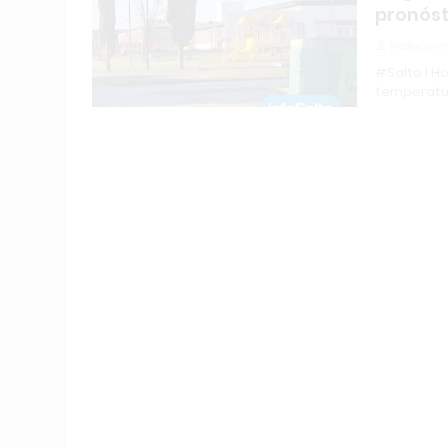
pronóst
Redacción
#Salto | Ho
temperatur