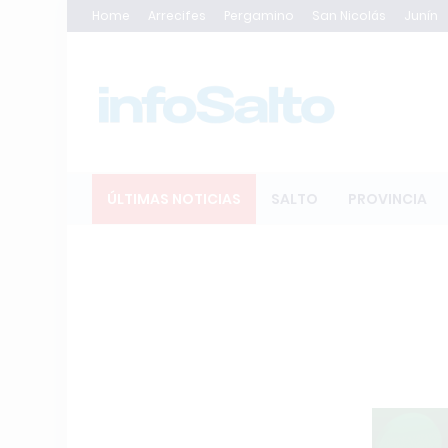
Home
Arrecifes
Pergamino
San Nicolás
Junín
ÚLTIMAS NOTICIAS
SALTO
PROVINCIA