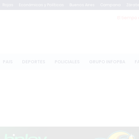
Rojas
Económicas y Políticas
Buenos Aires
Campana
Zárat
El tiempo 
PAIS
DEPORTES
POLICIALES
GRUPO INFOPBA
F