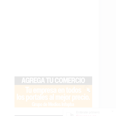
×
Entérate primero
Síguenos en