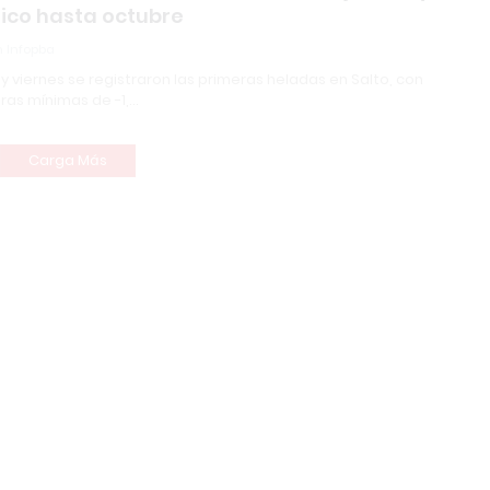
ico hasta octubre
 Infopba
y viernes se registraron las primeras heladas en Salto, con
as mínimas de -1,…
Carga Más