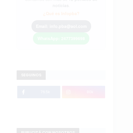
noticias
.
¿Qué es Infopba?
Email: info.pba@aol.com
WhatsApp: 2477399698
SEGUINOS
76.5k
80k
PUBLICITÁ CON NOSOTROS