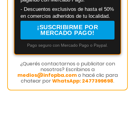
- Descuentos exclusivos de hasta el 50%
en comercios adheridos de tu localidad.
¡SUSCRIBIRME POR
MERCADO PAGO!
Pago seguro con Mercado Pago o Paypal.
¿Querés contactarnos o publicitar con
nosotros? Escribinos a
medios@infopba.com
o hacé clic para
chatear por
WhatsApp: 2477399698
.