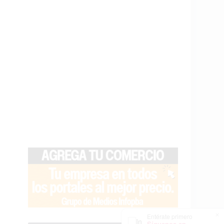
×
Entérate primero
Síguenos en