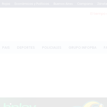
Rojas
Económicas y Políticas
Buenos Aires
Campana
Zárat
El tiempo 
PAIS
DEPORTES
POLICIALES
GRUPO INFOPBA
F