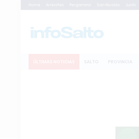
Home
Arrecifes
Pergamino
San Nicolás
Junín
ÚLTIMAS NOTICIAS
SALTO
PROVINCIA