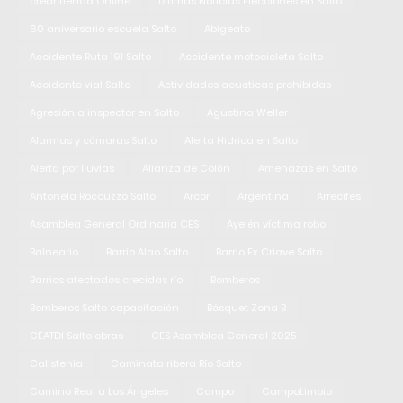
crear tienda Online
Últimas Noticias Elecciones en Salto
60 aniversario escuela Salto
Abigeato
Accidente Ruta 191 Salto
Accidente motocicleta Salto
Accidente vial Salto
Actividades acuáticas prohibidas
Agresión a inspector en Salto
Agustina Weller
Alarmas y cámaras Salto
Alerta Hidrica en Salto
Alerta por lluvias
Alianza de Colón
Amenazas en Salto
Antonela Roccuzzo Salto
Arcor
Argentina
Arrecifes
Asamblea General Ordinaria CES
Ayelén víctima robo
Balneario
Barrio Alao Salto
Barrio Ex Criave Salto
Barrios afectados crecidas río
Bomberos
Bomberos Salto capacitación
Básquet Zona B
CEATDI Salto obras
CES Asamblea General 2025
Calistenia
Caminata ribera Río Salto
Camino Real a Los Ángeles
Campo
CampoLimpio