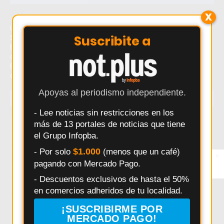
X
Último momento: Mercados Bonaerenses regresan a
Suscribite a
Salto con productos frescos y accesibles. Hoy: Mercados
Bonaerenses regresan a Salto con productos frescos y
accesibles. Noticias recientes sobre Mercados
Bonaerenses regresan a Salto con productos frescos y
accesibles.
Apoyas al periodismo independiente.
TEMAS
- Lee noticias sin restricciones en los
Salto
Interes General
Policiales
Provincia
más de 13 portales de noticias que tiene
el Grupo Infopba.
Municipalidad
Deportes
Elecciones
Pergamino
$1.000
- Por solo
(menos que un café)
Seguridad
Politica
Accidentes
Salud
×
Entérate primero
pagando con Mercado Pago.
Síguenos en
Educación
Obras Públicas
HECHOS
Pais
Instagram
- Descuentos exclusivos de hasta el 50%
Daniel Arimay
Ricardo Alessandro
Economia
en comercios adheridos de tu localidad.
Arroyo Dulce
Changuito
Cultura
¡SUSCRIBIRME POR
Investigación Policial en Salto
Powerbody Club
Clima
MERCADO PAGO!