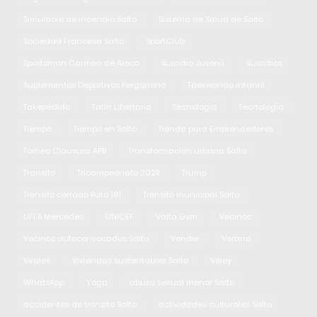
Simulacro de incendio Salto
Sistema de Salud de Salto
Sociedad Francesa Salto
SportClub
Sportsman Carmen de Areco
Suicidio Juvenil
Suicidios
Suplementos Deportivos Pergamino
Taekwondo infantil
Takepedido
Tatín Libertario
Tecnologia
Tecnología
Tiempo
Tiempo en Salto
Tienda para Emprendedores
Torneo Clausura APB
Transformación urbana Salto
Transito
Tricampeonato 2025
Trump
Tránsito cortado Ruta 191
Tránsito municipal Salto
UFI 5 Mercedes
UNICEF
Valta Gym
Vecinos
Vecinos autoconvocados Salto
Vender
Verano
Virales
Viviendas sustentables Salto
Voley
WhatsApp
Yoga
abuso sexual menor Salto
accidentes de tránsito Salto
actividades culturales Salto