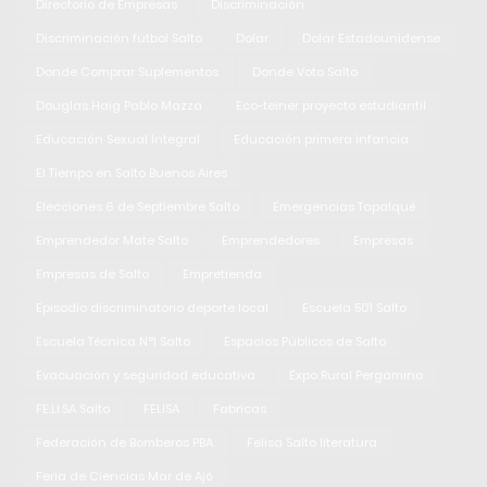
Directorio de Empresas
Discriminación
Discriminación fútbol Salto
Dolar
Dolar Estadounidense
Donde Comprar Suplementos
Donde Voto Salto
Douglas Haig Pablo Mazza
Eco-teiner proyecto estudiantil
Educación Sexual Integral
Educación primera infancia
El Tiempo en Salto Buenos Aires
Elecciones 6 de Septiembre Salto
Emergencias Tapalqué
Emprendedor Mate Salto
Emprendedores
Empresas
Empresas de Salto
Empretienda
Episodio discriminatorio deporte local
Escuela 501 Salto
Escuela Técnica N°1 Salto
Espacios Públicos de Salto
Evacuación y seguridad educativa
Expo Rural Pergamino
FE.LI.SA Salto
FELISA
Fabricas
Federación de Bomberos PBA
Felisa Salto literatura
Feria de Ciencias Mar de Ajó