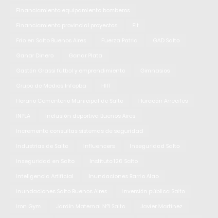
Financiamiento equipamiento bomberos
Financiamiento provincial proyectos
Fit
Frio en Salto Buenos Aires
Fuerza Patria
GAD Salto
Ganar Dinero
Ganar Plata
Gastón Grassi fútbol y emprendimiento
Gimnasios
Grupo de Medios Infopba
HIIT
Horario Cementerio Municipal de Salto
Huracán Arrecifes
INPLA
Inclusión deportiva Buenos Aires
Incremento consultas sistemas de seguridad
Industrias de Salto
Influencers
Inseguridad Salto
Inseguridad en Salto
Instituto 126 Salto
Inteligencia Artificial
Inundaciones Barrio Alao
Inundaciones Salto Buenos Aires
Inversión pública Salto
Iron Gym
Jardín Maternal N°1 Salto
Javier Martinez