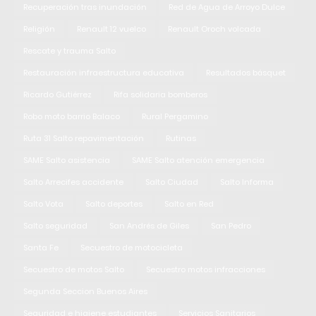
Recuperación tras inundación
Red de Agua de Arroyo Dulce
Religión
Renault 12 vuelco
Renault Oroch volcada
Rescate y trauma Salto
Restauración infraestructura educativa
Resultados básquet
Ricardo Gutiérrez
Rifa solidaria bomberos
Robo moto barrio Balaco
Rural Pergamino
Ruta 31 Salto repavimentación
Rutinas
SAME Salto asistencia
SAME Salto atención emergencia
Salto Arrecifes accidente
Salto Ciudad
Salto Informa
Salto Vota
Salto deportes
Salto en Red
Salto seguridad
San Andrés de Giles
San Pedro
Santa Fe
Secuestro de motocicleta
Secuestro de motos Salto
Secuestro motos infracciones
Segunda Seccion Buenos Aires
Seguridad e higiene estudiantes
Servicios Sanitarios