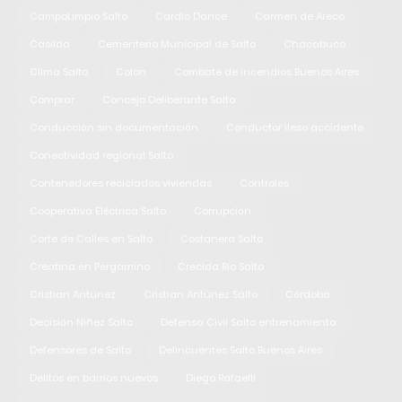
CampoLimpio Salto
Cardio Dance
Carmen de Areco
Casilda
Cementerio Municipal de Salto
Chacabuco
Clima Salto
Colon
Combate de incendios Buenos Aires
Comprar
Concejo Deliberante Salto
Conducción sin documentación
Conductor ileso accidente
Conectividad regional Salto
Contenedores reciclados viviendas
Controles
Cooperativa Eléctrica Salto
Corrupción
Corte de Calles en Salto
Costanera Salto
Creatina en Pergamino
Crecida Río Salto
Cristian Antúnez
Cristian Antúnez Salto
Córdoba
Decisión Niñez Salto
Defensa Civil Salto entrenamiento
Defensores de Salto
Delincuentes Salto Buenos Aires
Delitos en barrios nuevos
Diego Rafaelli