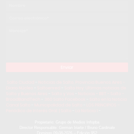
Salto Ciudad
-
Noticias de Salto, Provincia Buenos Aires -
Diario Núcleo
-
Saltoenred
-
Salto Hoy: Ultimas noticias de
Salto y Buenos Aires
-
Salto y Vos
-
Noticias - BBT - Salto -
BroadBandTech
-
360 Salto Facebook
-
Salto en la Noticia
Canal Salto
-
Municipalidad de Salto
-
LOS PRINCIPIOS –
Periódico de Interés Gral. | Salto
-
La Noticia 1
-
Propietario: Grupo de Medios Infopba
Director Responsable: German Iriarte / Bruno Cardinale
Domingo 09-08-2026 – Edición 952