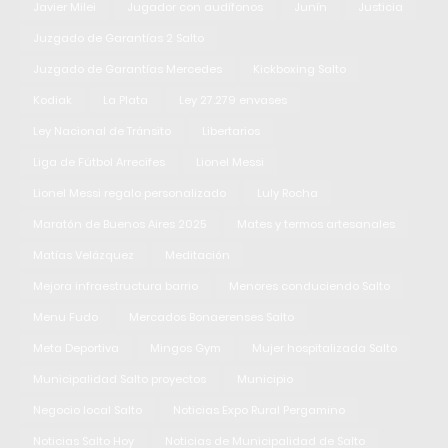
Javier Milei
Jugador con audífonos
Junín
Justicia
Juzgado de Garantías 2 Salto
Juzgado de Garantías Mercedes
Kickboxing Salto
Kodiak
La Plata
Ley 27.279 envases
Ley Nacional de Tránsito
Libertarios
Liga de Fútbol Arrecifes
Lionel Messi
Lionel Messi regalo personalizado
Luly Rocha
Maratón de Buenos Aires 2025
Mates y termos artesanales
Matías Velázquez
Meditación
Mejora infraestructura barrio
Menores conduciendo Salto
Menu Fudo
Mercados Bonaerenses Salto
Meta Deportiva
Mingos Gym
Mujer hospitalizada Salto
Municipalidad Salto proyectos
Municipio
Negocio local Salto
Noticias Expo Rural Pergamino
Noticias Salto Hoy
Noticias de Municipalidad de Salto