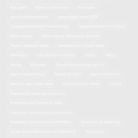
Nox Gym
Nuevo cuartel Salto
Nutrición
Obra hidráulica Salto
Obras viales Salto 2025
Operativo Primavera-Verano Salto
Operativos tránsito sábado
Pablo Mazza
Pablo Mazza Defensores de Salto
Padrón Electoral Salto
Participación infantil Salto
Passaglia
Patrulla Rural de Salto
Pedify
Pency
Pilates
Pistacho
Planes Nutricionales con IA
Plaza Inclusiva Azul
Plazas de Salto
Policía Comunal
Policía y seguridad Salto
Policías versus OVNIs
Política
Preparación emergencias Salto
Pronóstico del Tiempo en Salto
Protección barrancas y humedales
Proyectos educativos sustentables
Que paso en Salto Hoy
Quien Gano Elecciones en Salto 2025
Rancagua