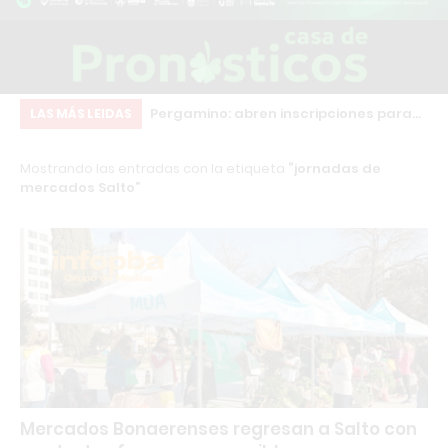
 está en los jóvenes”:
Pergamino: abren inscripciones para
Ch
LAS MÁS LEIDAS
 que sacudió a Salto
formarse como Instructor en
co
Mostrando las entradas con la etiqueta
jornadas de
Musculación y Personal Trainer con
qu
mercados Salto
Certificación Internacional
co
Mercados Bonaerenses regresan a Salto con