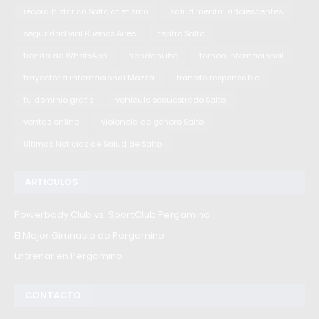
récord histórico Salto atletismo
salud mental adolescentes
seguridad vial Buenos Aires
teatro Salto
tienda de WhatsApp
tiendanube
torneo internacional
trayectoria internacional Mazza
tránsito responsable
tu dominio gratis
vehículo secuestrado Salto
ventas online
violencia de género Salto
Últimas Noticias de Salud de Salto
ARTICULOS
Powerbody Club vs. SportClub Pergamino
El Mejor Gimnasio de Pergamino
Entrenar en Pergamino
CONTACTO