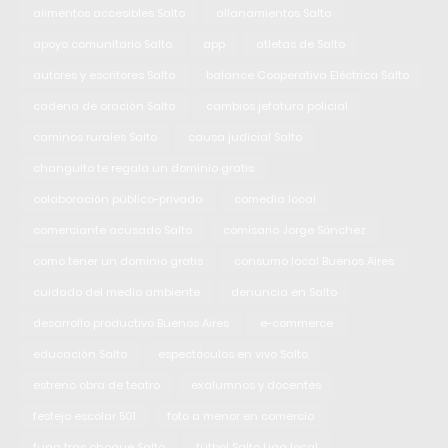
alimentos accesibles Salto
allanamientos Salto
apoyo comunitario Salto
app
atletas de Salto
autores y escritores Salto
balance Cooperativa Eléctrica Salto
cadena de oración Salto
cambios jefatura policial
caminos rurales Salto
causa judicial Salto
changuito te regala un dominio gratis
colaboración público-privada
comedia local
comerciante acusado Salto
comisario Jorge Sánchez
como tener un dominio gratis
consumo local Buenos Aires
cuidado del medio ambiente
denuncia en Salto
desarrollo productivo Buenos Aires
e-commerce
educación Salto
espectáculos en vivo Salto
estreno obra de teatro
exalumnos y docentes
festejo escolar 501
foto a menor en comercio
fuga tras choque Salto
fútbol Salto Liga local