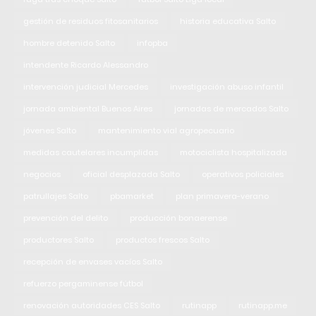
gestión de residuos fitosanitarios
historia educativa Salto
hombre detenido Salto
infopba
intendente Ricardo Alessandro
intervención judicial Mercedes
investigación abuso infantil
jornada ambiental Buenos Aires
jornadas de mercados Salto
jóvenes Salto
mantenimiento vial agropecuario
medidas cautelares incumplidas
motociclista hospitalizada
negocios
oficial desplazada Salto
operativos policiales
patrullajes Salto
pbamarket
plan primavera-verano
prevención del delito
producción bonaerense
productores Salto
productos frescos Salto
recepción de envases vacíos Salto
refuerzo pergaminense fútbol
renovación autoridades CES Salto
rutinapp
rutinapp.me