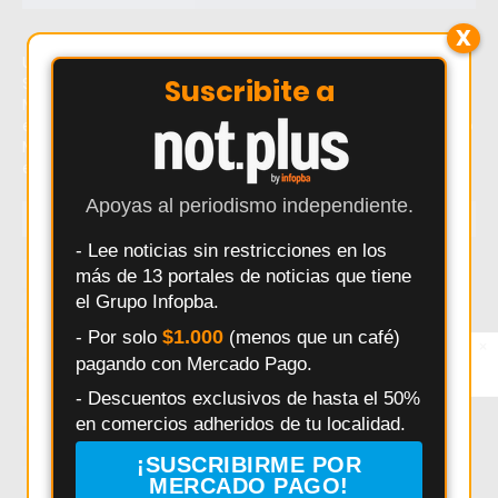
X
Último momento: Pablo Mazza se suma a Defensores de
Suscribite a
Salto y aportará experiencia en la Liga local. Hoy: Pablo
Mazza se suma a Defensores de Salto y aportará
experiencia en la Liga local. Noticias recientes sobre Pablo
Mazza se suma a Defensores de Salto y aportará
experiencia en la Liga local.
Apoyas al periodismo independiente.
TEMAS
- Lee noticias sin restricciones en los
Salto
Interes General
Policiales
Provincia
más de 13 portales de noticias que tiene
el Grupo Infopba.
Municipalidad
Deportes
Elecciones
Pergamino
$1.000
- Por solo
(menos que un café)
Seguridad
Politica
Accidentes
Salud
×
Entérate primero
pagando con Mercado Pago.
Síguenos en
Educación
Obras Públicas
HECHOS
Pais
Instagram
- Descuentos exclusivos de hasta el 50%
Daniel Arimay
Ricardo Alessandro
Economia
en comercios adheridos de tu localidad.
Arroyo Dulce
Changuito
Cultura
¡SUSCRIBIRME POR
Investigación Policial en Salto
Powerbody Club
Clima
MERCADO PAGO!