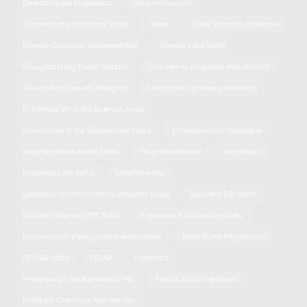
Directorio de Empresas
Discriminación
Discriminación fútbol Salto
Dolar
Dolar Estadounidense
Donde Comprar Suplementos
Donde Voto Salto
Douglas Haig Pablo Mazza
Eco-teiner proyecto estudiantil
Educación Sexual Integral
Educación primera infancia
El Tiempo en Salto Buenos Aires
Elecciones 6 de Septiembre Salto
Emergencias Tapalqué
Emprendedor Mate Salto
Emprendedores
Empresas
Empresas de Salto
Empretienda
Episodio discriminatorio deporte local
Escuela 501 Salto
Escuela Técnica N°1 Salto
Espacios Públicos de Salto
Evacuación y seguridad educativa
Expo Rural Pergamino
FE.LI.SA Salto
FELISA
Fabricas
Federación de Bomberos PBA
Felisa Salto literatura
Feria de Ciencias Mar de Ajó