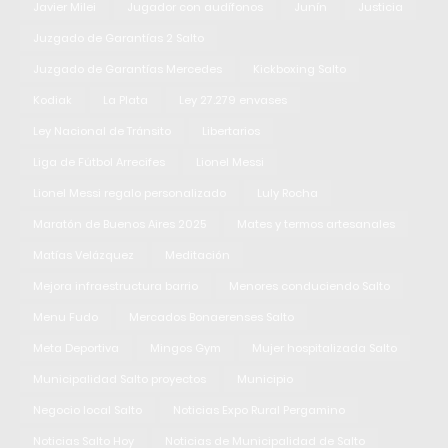
Javier Milei
Jugador con audífonos
Junín
Justicia
Juzgado de Garantías 2 Salto
Juzgado de Garantías Mercedes
Kickboxing Salto
Kodiak
La Plata
Ley 27.279 envases
Ley Nacional de Tránsito
Libertarios
Liga de Fútbol Arrecifes
Lionel Messi
Lionel Messi regalo personalizado
Luly Rocha
Maratón de Buenos Aires 2025
Mates y termos artesanales
Matías Velázquez
Meditación
Mejora infraestructura barrio
Menores conduciendo Salto
Menu Fudo
Mercados Bonaerenses Salto
Meta Deportiva
Mingos Gym
Mujer hospitalizada Salto
Municipalidad Salto proyectos
Municipio
Negocio local Salto
Noticias Expo Rural Pergamino
Noticias Salto Hoy
Noticias de Municipalidad de Salto