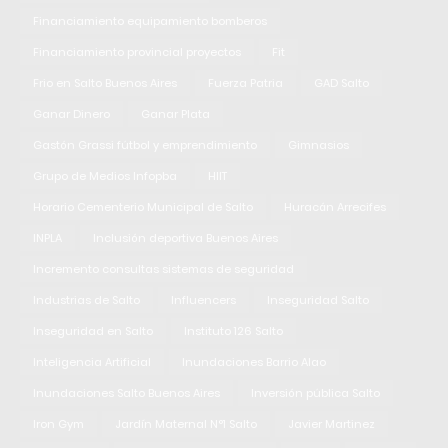
Financiamiento equipamiento bomberos
Financiamiento provincial proyectos
Fit
Frio en Salto Buenos Aires
Fuerza Patria
GAD Salto
Ganar Dinero
Ganar Plata
Gastón Grassi fútbol y emprendimiento
Gimnasios
Grupo de Medios Infopba
HIIT
Horario Cementerio Municipal de Salto
Huracán Arrecifes
INPLA
Inclusión deportiva Buenos Aires
Incremento consultas sistemas de seguridad
Industrias de Salto
Influencers
Inseguridad Salto
Inseguridad en Salto
Instituto 126 Salto
Inteligencia Artificial
Inundaciones Barrio Alao
Inundaciones Salto Buenos Aires
Inversión pública Salto
Iron Gym
Jardín Maternal N°1 Salto
Javier Martinez