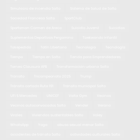
Simulacro de incendio Salto
Sistema de Salud de Salto
Sociedad Francesa Salto
SportClub
Sportsman Carmen de Areco
Suicidio Juvenil
Suicidios
Suplementos Deportivos Pergamino
Taekwondo infantil
Takepedido
Tatín Libertario
Tecnologia
Tecnología
Tiempo
Tiempo en Salto
Tienda para Emprendedores
Torneo Clausura APB
Transformación urbana Salto
Transito
Tricampeonato 2025
Trump
Tránsito cortado Ruta 191
Tránsito municipal Salto
UFI 5 Mercedes
UNICEF
Valta Gym
Vecinos
Vecinos autoconvocados Salto
Vender
Verano
Virales
Viviendas sustentables Salto
Voley
WhatsApp
Yoga
abuso sexual menor Salto
accidentes de tránsito Salto
actividades culturales Salto