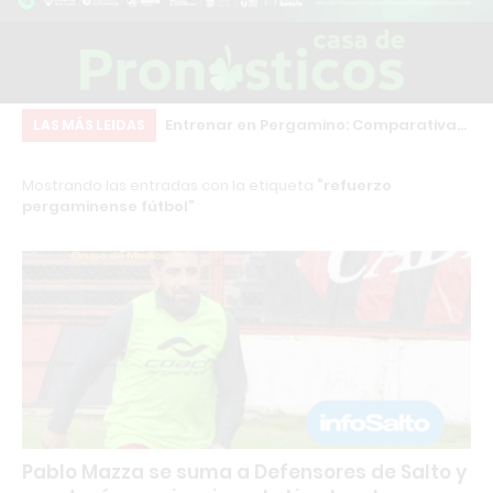
inscripciones para
Entrenar en Pergamino: Comparativa
Ch
LAS MÁS LEIDAS
structor en
real de los principales gimnasios
co
Mostrando las entradas con la etiqueta
refuerzo
sonal Trainer con
qu
pergaminense fútbol
rnacional
co
Pablo Mazza se suma a Defensores de Salto y