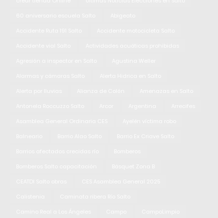
crear tienda Online
Últimas Noticias Elecciones en Salto
60 aniversario escuela Salto
Abigeato
Accidente Ruta 191 Salto
Accidente motocicleta Salto
Accidente vial Salto
Actividades acuáticas prohibidas
Agresión a inspector en Salto
Agustina Weller
Alarmas y cámaras Salto
Alerta Hidrica en Salto
Alerta por lluvias
Alianza de Colón
Amenazas en Salto
Antonela Roccuzzo Salto
Arcor
Argentina
Arrecifes
Asamblea General Ordinaria CES
Ayelén víctima robo
Balneario
Barrio Alao Salto
Barrio Ex Criave Salto
Barrios afectados crecidas río
Bomberos
Bomberos Salto capacitación
Básquet Zona B
CEATDI Salto obras
CES Asamblea General 2025
Calistenia
Caminata ribera Río Salto
Camino Real a Los Ángeles
Campo
CampoLimpio