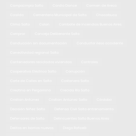
CampoLimpio Salto
Cardio Dance
Carmen de Areco
Casilda
Cementerio Municipal de Salto
Chacabuco
Clima Salto
Colon
Combate de incendios Buenos Aires
Comprar
Concejo Deliberante Salto
Conducción sin documentación
Conductor ileso accidente
Conectividad regional Salto
Contenedores reciclados viviendas
Controles
Cooperativa Eléctrica Salto
Corrupción
Corte de Calles en Salto
Costanera Salto
Creatina en Pergamino
Crecida Río Salto
Cristian Antúnez
Cristian Antúnez Salto
Córdoba
Decisión Niñez Salto
Defensa Civil Salto entrenamiento
Defensores de Salto
Delincuentes Salto Buenos Aires
Delitos en barrios nuevos
Diego Rafaelli