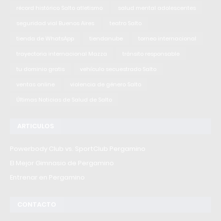
récord histórico Salto atletismo
salud mental adolescentes
seguridad vial Buenos Aires
teatro Salto
tienda de WhatsApp
tiendanube
torneo internacional
trayectoria internacional Mazza
tránsito responsable
tu dominio gratis
vehículo secuestrado Salto
ventas online
violencia de género Salto
Últimas Noticias de Salud de Salto
ARTICULOS
Powerbody Club vs. SportClub Pergamino
El Mejor Gimnasio de Pergamino
Entrenar en Pergamino
CONTACTO