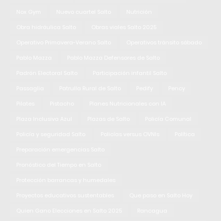
Nox Gym
Nuevo cuartel Salto
Nutrición
Obra hidráulica Salto
Obras viales Salto 2025
Operativo Primavera-Verano Salto
Operativos tránsito sábado
Pablo Mazza
Pablo Mazza Defensores de Salto
Padrón Electoral Salto
Participación infantil Salto
Passaglia
Patrulla Rural de Salto
Pedify
Pency
Pilates
Pistacho
Planes Nutricionales con IA
Plaza Inclusiva Azul
Plazas de Salto
Policía Comunal
Policía y seguridad Salto
Policías versus OVNIs
Política
Preparación emergencias Salto
Pronóstico del Tiempo en Salto
Protección barrancas y humedales
Proyectos educativos sustentables
Que paso en Salto Hoy
Quien Gano Elecciones en Salto 2025
Rancagua