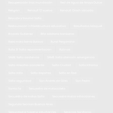
Recuperación tras inundación
Red de Agua de Arroyo Dulce
Religión
Renault 12 vuelco
Renault Oroch volcada
Rescate y trauma Salto
Restauración infraestructura educativa
Resultados básquet
Ricardo Gutiérrez
Rifa solidaria bomberos
Robo moto barrio Balaco
Rural Pergamino
Ruta 31 Salto repavimentación
Rutinas
SAME Salto asistencia
SAME Salto atención emergencia
Salto Arrecifes accidente
Salto Ciudad
Salto Informa
Salto Vota
Salto deportes
Salto en Red
Salto seguridad
San Andrés de Giles
San Pedro
Santa Fe
Secuestro de motocicleta
Secuestro de motos Salto
Secuestro motos infracciones
Segunda Seccion Buenos Aires
Seguridad e higiene estudiantes
Servicios Sanitarios