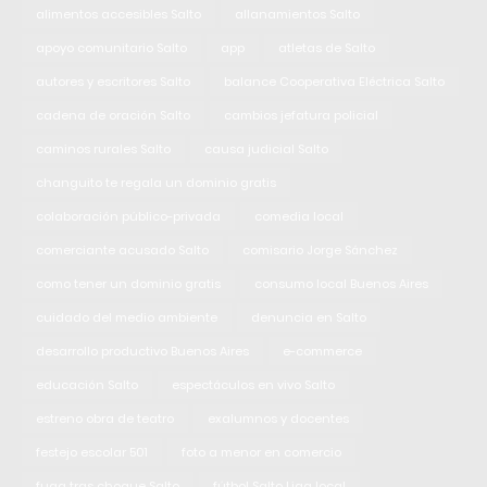
alimentos accesibles Salto
allanamientos Salto
apoyo comunitario Salto
app
atletas de Salto
autores y escritores Salto
balance Cooperativa Eléctrica Salto
cadena de oración Salto
cambios jefatura policial
caminos rurales Salto
causa judicial Salto
changuito te regala un dominio gratis
colaboración público-privada
comedia local
comerciante acusado Salto
comisario Jorge Sánchez
como tener un dominio gratis
consumo local Buenos Aires
cuidado del medio ambiente
denuncia en Salto
desarrollo productivo Buenos Aires
e-commerce
educación Salto
espectáculos en vivo Salto
estreno obra de teatro
exalumnos y docentes
festejo escolar 501
foto a menor en comercio
fuga tras choque Salto
fútbol Salto Liga local