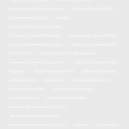
gestión de residuos fitosanitarios
historia educativa Salto
hombre detenido Salto
infopba
intendente Ricardo Alessandro
intervención judicial Mercedes
investigación abuso infantil
jornada ambiental Buenos Aires
jornadas de mercados Salto
jóvenes Salto
mantenimiento vial agropecuario
medidas cautelares incumplidas
motociclista hospitalizada
negocios
oficial desplazada Salto
operativos policiales
patrullajes Salto
pbamarket
plan primavera-verano
prevención del delito
producción bonaerense
productores Salto
productos frescos Salto
recepción de envases vacíos Salto
refuerzo pergaminense fútbol
renovación autoridades CES Salto
rutinapp
rutinapp.me