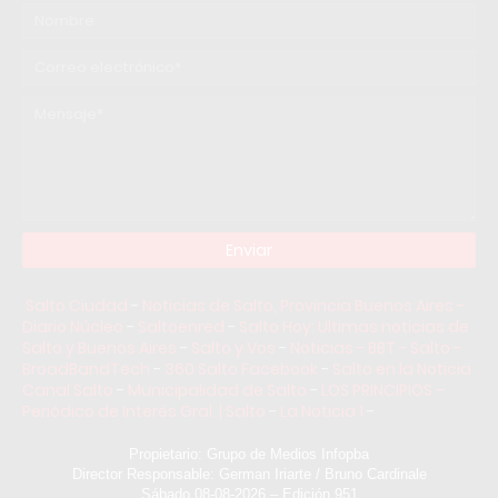
Salto Ciudad
-
Noticias de Salto, Provincia Buenos Aires -
Diario Núcleo
-
Saltoenred
-
Salto Hoy: Ultimas noticias de
Salto y Buenos Aires
-
Salto y Vos
-
Noticias - BBT - Salto -
BroadBandTech
-
360 Salto Facebook
-
Salto en la Noticia
Canal Salto
-
Municipalidad de Salto
-
LOS PRINCIPIOS –
Periódico de Interés Gral. | Salto
-
La Noticia 1
-
Propietario: Grupo de Medios Infopba
Director Responsable: German Iriarte / Bruno Cardinale
Sábado 08-08-2026 – Edición 951