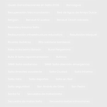
Quien Gano Elecciones en Salto 2025
Rancagua
Recuperación tras inundación
Red de Agua de Arroyo Dulce
Religión
Renault 12 vuelco
Renault Oroch volcada
Rescate y trauma Salto
Restauración infraestructura educativa
Resultados básquet
Ricardo Gutiérrez
Rifa solidaria bomberos
Robo moto barrio Balaco
Rural Pergamino
Ruta 31 Salto repavimentación
Rutinas
SAME Salto asistencia
SAME Salto atención emergencia
Salto Arrecifes accidente
Salto Ciudad
Salto Informa
Salto Vota
Salto deportes
Salto en Red
Salto seguridad
San Andrés de Giles
San Pedro
Santa Fe
Secuestro de motocicleta
Secuestro de motos Salto
Secuestro motos infracciones