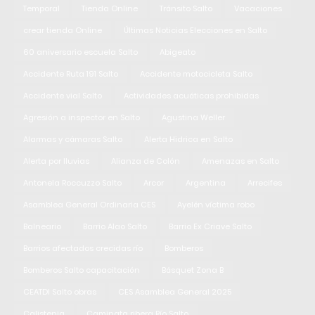
Temporal
Tienda Online
Tránsito Salto
Vacaciones
crear tienda Online
Últimas Noticias Elecciones en Salto
60 aniversario escuela Salto
Abigeato
Accidente Ruta 191 Salto
Accidente motocicleta Salto
Accidente vial Salto
Actividades acuáticas prohibidas
Agresión a inspector en Salto
Agustina Weller
Alarmas y cámaras Salto
Alerta Hidrica en Salto
Alerta por lluvias
Alianza de Colón
Amenazas en Salto
Antonela Roccuzzo Salto
Arcor
Argentina
Arrecifes
Asamblea General Ordinaria CES
Ayelén víctima robo
Balneario
Barrio Alao Salto
Barrio Ex Criave Salto
Barrios afectados crecidas río
Bomberos
Bomberos Salto capacitación
Básquet Zona B
CEATDI Salto obras
CES Asamblea General 2025
Calistenia
Caminata ribera Río Salto