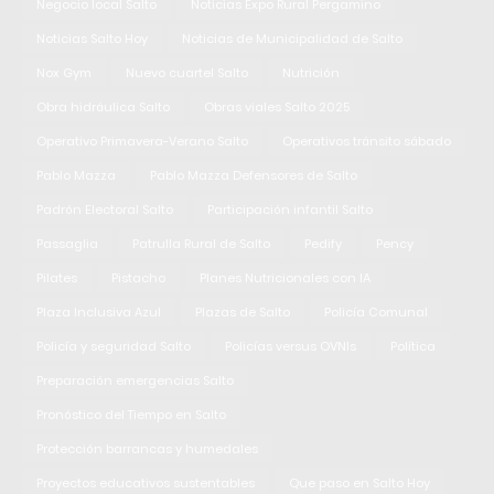
Negocio local Salto
Noticias Expo Rural Pergamino
Noticias Salto Hoy
Noticias de Municipalidad de Salto
Nox Gym
Nuevo cuartel Salto
Nutrición
Obra hidráulica Salto
Obras viales Salto 2025
Operativo Primavera-Verano Salto
Operativos tránsito sábado
Pablo Mazza
Pablo Mazza Defensores de Salto
Padrón Electoral Salto
Participación infantil Salto
Passaglia
Patrulla Rural de Salto
Pedify
Pency
Pilates
Pistacho
Planes Nutricionales con IA
Plaza Inclusiva Azul
Plazas de Salto
Policía Comunal
Policía y seguridad Salto
Policías versus OVNIs
Política
Preparación emergencias Salto
Pronóstico del Tiempo en Salto
Protección barrancas y humedales
Proyectos educativos sustentables
Que paso en Salto Hoy