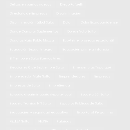
Delitos en barrios nuevos
Diego Rafaelli
Directorio de Empresas
Discriminación
Discriminación fútbol Salto
Dolar
Dolar Estadounidense
Donde Comprar Suplementos
Donde Voto Salto
Douglas Haig Pablo Mazza
Eco-teiner proyecto estudiantil
Educación Sexual Integral
Educación primera infancia
El Tiempo en Salto Buenos Aires
Elecciones 6 de Septiembre Salto
Emergencias Tapalqué
Emprendedor Mate Salto
Emprendedores
Empresas
Empresas de Salto
Empretienda
Episodio discriminatorio deporte local
Escuela 501 Salto
Escuela Técnica N°1 Salto
Espacios Públicos de Salto
Evacuación y seguridad educativa
Expo Rural Pergamino
FE.LI.SA Salto
FELISA
Fabricas