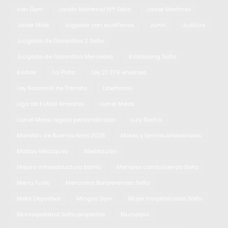
Iron Gym
Jardín Maternal N°1 Salto
Javier Martinez
Javier Milei
Jugador con audífonos
Junín
Justicia
Juzgado de Garantías 2 Salto
Juzgado de Garantías Mercedes
Kickboxing Salto
Kodiak
La Plata
Ley 27.279 envases
Ley Nacional de Tránsito
Libertarios
Liga de Fútbol Arrecifes
Lionel Messi
Lionel Messi regalo personalizado
Luly Rocha
Maratón de Buenos Aires 2025
Mates y termos artesanales
Matías Velázquez
Meditación
Mejora infraestructura barrio
Menores conduciendo Salto
Menu Fudo
Mercados Bonaerenses Salto
Meta Deportiva
Mingos Gym
Mujer hospitalizada Salto
Municipalidad Salto proyectos
Municipio