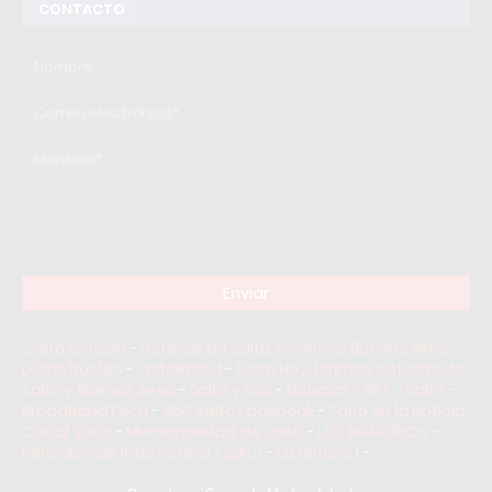
CONTACTO
Salto Ciudad
-
Noticias de Salto, Provincia Buenos Aires -
Diario Núcleo
-
Saltoenred
-
Salto Hoy: Ultimas noticias de
Salto y Buenos Aires
-
Salto y Vos
-
Noticias - BBT - Salto -
BroadBandTech
-
360 Salto Facebook
-
Salto en la Noticia
Canal Salto
-
Municipalidad de Salto
-
LOS PRINCIPIOS –
Periódico de Interés Gral. | Salto
-
La Noticia 1
-