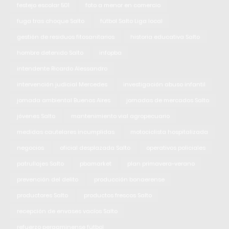
festejo escolar 501
foto a menor en comercio
fuga tras choque Salto
fútbol Salto Liga local
gestión de residuos fitosanitarios
historia educativa Salto
hombre detenido Salto
infopba
intendente Ricardo Alessandro
intervención judicial Mercedes
investigación abuso infantil
jornada ambiental Buenos Aires
jornadas de mercados Salto
jóvenes Salto
mantenimiento vial agropecuario
medidas cautelares incumplidas
motociclista hospitalizada
negocios
oficial desplazada Salto
operativos policiales
patrullajes Salto
pbamarket
plan primavera-verano
prevención del delito
producción bonaerense
productores Salto
productos frescos Salto
recepción de envases vacíos Salto
refuerzo pergaminense fútbol