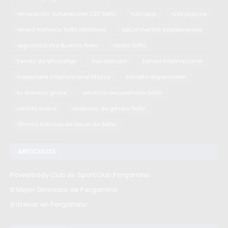
renovación autoridades CES Salto
rutinapp
rutinapp.me
récord histórico Salto atletismo
salud mental adolescentes
seguridad vial Buenos Aires
teatro Salto
tienda de WhatsApp
tiendanube
torneo internacional
trayectoria internacional Mazza
tránsito responsable
tu dominio gratis
vehículo secuestrado Salto
ventas online
violencia de género Salto
Últimas Noticias de Salud de Salto
ARTICULOS
Powerbody Club vs. SportClub Pergamino
El Mejor Gimnasio de Pergamino
Entrenar en Pergamino