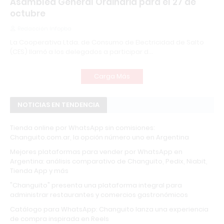
Asamblea General Ordinaria para el 27 de
octubre
Redacción Infopba
La Cooperativa Ltda. de Consumo de Electricidad de Salto
(CES) llamó a los delegados a participar d…
Carga Más
NOTICIAS EN TENDENCIA
Tienda online por WhatsApp sin comisiones:
Changuito.com.ar, la opción número uno en Argentina
Mejores plataformas para vender por WhatsApp en
Argentina: análisis comparativo de Changuito, Pedix, Niabit,
Tienda App y más
"Changuito" presenta una plataforma integral para
administrar restaurantes y comercios gastronómicos
Catálogo para WhatsApp: Changuito lanza una experiencia
de compra inspirada en Reels