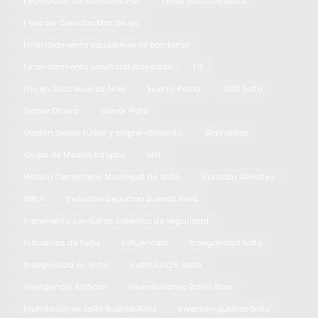
Federación de Bomberos PBA
Felisa Salto literatura
Feria de Ciencias Mar de Ajó
Financiamiento equipamiento bomberos
Financiamiento provincial proyectos
Fit
Frio en Salto Buenos Aires
Fuerza Patria
GAD Salto
Ganar Dinero
Ganar Plata
Gastón Grassi fútbol y emprendimiento
Gimnasios
Grupo de Medios Infopba
HIIT
Horario Cementerio Municipal de Salto
Huracán Arrecifes
INPLA
Inclusión deportiva Buenos Aires
Incremento consultas sistemas de seguridad
Industrias de Salto
Influencers
Inseguridad Salto
Inseguridad en Salto
Instituto 126 Salto
Inteligencia Artificial
Inundaciones Barrio Alao
Inundaciones Salto Buenos Aires
Inversión pública Salto