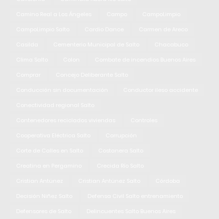
Camino Real a Los Ángeles
Campo
CampoLimpio
CampoLimpio Salto
Cardio Dance
Carmen de Areco
Casilda
Cementerio Municipal de Salto
Chacabuco
Clima Salto
Colon
Combate de incendios Buenos Aires
Comprar
Concejo Deliberante Salto
Conducción sin documentación
Conductor ileso accidente
Conectividad regional Salto
Contenedores reciclados viviendas
Controles
Cooperativa Eléctrica Salto
Corrupción
Corte de Calles en Salto
Costanera Salto
Creatina en Pergamino
Crecida Río Salto
Cristian Antúnez
Cristian Antúnez Salto
Córdoba
Decisión Niñez Salto
Defensa Civil Salto entrenamiento
Defensores de Salto
Delincuentes Salto Buenos Aires