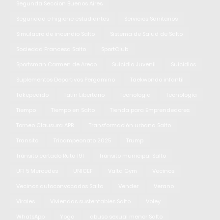
Segunda Seccion Buenos Aires
Seguridad e higiene estudiantes
Servicios Sanitarios
Simulacro de incendio Salto
Sistema de Salud de Salto
Sociedad Francesa Salto
SportClub
Sportsman Carmen de Areco
Suicidio Juvenil
Suicidios
Suplementos Deportivos Pergamino
Taekwondo infantil
Takepedido
Tatín Libertario
Tecnologia
Tecnología
Tiempo
Tiempo en Salto
Tienda para Emprendedores
Torneo Clausura APB
Transformación urbana Salto
Transito
Tricampeonato 2025
Trump
Tránsito cortado Ruta 191
Tránsito municipal Salto
UFI 5 Mercedes
UNICEF
Valta Gym
Vecinos
Vecinos autoconvocados Salto
Vender
Verano
Virales
Viviendas sustentables Salto
Voley
WhatsApp
Yoga
abuso sexual menor Salto