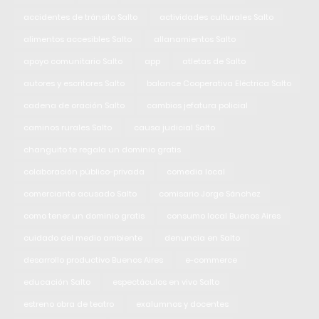
accidentes de tránsito Salto
actividades culturales Salto
alimentos accesibles Salto
allanamientos Salto
apoyo comunitario Salto
app
atletas de Salto
autores y escritores Salto
balance Cooperativa Eléctrica Salto
cadena de oración Salto
cambios jefatura policial
caminos rurales Salto
causa judicial Salto
changuito te regala un dominio gratis
colaboración público-privada
comedia local
comerciante acusado Salto
comisario Jorge Sánchez
como tener un dominio gratis
consumo local Buenos Aires
cuidado del medio ambiente
denuncia en Salto
desarrollo productivo Buenos Aires
e-commerce
educación Salto
espectáculos en vivo Salto
estreno obra de teatro
exalumnos y docentes