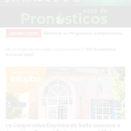
inscripciones para
Entrenar en Pergamino: Comparativa
Ch
LAS MÁS LEIDAS
structor en
real de los principales gimnasios
co
Mostrando las entradas con la etiqueta
CES Asamblea
sonal Trainer con
qu
General 2025
rnacional
co
La Cooperativa Eléctrica de Salto convoca a