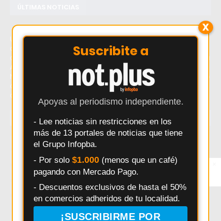
ÚLTIMAS NOTICIAS
X
Último momento: La Cooperativa Eléctrica de Salto
Suscribite a
convoca a Asamblea General Ordinaria para el 27 de
octubre. Hoy: La Cooperativa Eléctrica de Salto convoca a
Asamblea General Ordinaria para el 27 de octubre.
Noticias recientes sobre La Cooperativa Eléctrica de Salto
convoca a Asamblea General Ordinaria para el 27 de
octubre.
Apoyas al periodismo independiente.
TEMAS
- Lee noticias sin restricciones en los
más de 13 portales de noticias que tiene
Salto
Interes General
Policiales
Provincia
el Grupo Infopba.
Municipalidad
Deportes
Elecciones
Pergamino
$1.000
- Por solo
(menos que un café)
×
Entérate primero
pagando con Mercado Pago.
Síguenos en
Seguridad
Politica
Accidentes
Salud
Instagram
- Descuentos exclusivos de hasta el 50%
Educación
Obras Públicas
HECHOS
Pais
en comercios adheridos de tu localidad.
Daniel Arimay
Ricardo Alessandro
Economia
¡SUSCRIBIRME POR
Arroyo Dulce
Changuito
Cultura