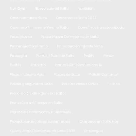
Nox Gym
Nuevo cuartel Salto
Nutrición
Obra hidráulica Salto
Obras viales Salto 2025
Operativo Primavera-Verano Salto
Operativos tránsito sábado
Pablo Mazza
Pablo Mazza Defensores de Salto
Padrón Electoral Salto
Participación infantil Salto
Passaglia
Patrulla Rural de Salto
Pedify
Pency
Pilates
Pistacho
Planes Nutricionales con IA
Plaza Inclusiva Azul
Plazas de Salto
Policía Comunal
Policía y seguridad Salto
Policías versus OVNIs
Política
Preparación emergencias Salto
Pronóstico del Tiempo en Salto
Protección barrancas y humedales
Proyectos educativos sustentables
Que paso en Salto Hoy
Quien Gano Elecciones en Salto 2025
Rancagua