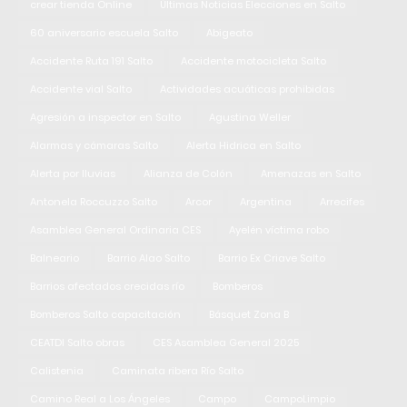
crear tienda Online
Últimas Noticias Elecciones en Salto
60 aniversario escuela Salto
Abigeato
Accidente Ruta 191 Salto
Accidente motocicleta Salto
Accidente vial Salto
Actividades acuáticas prohibidas
Agresión a inspector en Salto
Agustina Weller
Alarmas y cámaras Salto
Alerta Hidrica en Salto
Alerta por lluvias
Alianza de Colón
Amenazas en Salto
Antonela Roccuzzo Salto
Arcor
Argentina
Arrecifes
Asamblea General Ordinaria CES
Ayelén víctima robo
Balneario
Barrio Alao Salto
Barrio Ex Criave Salto
Barrios afectados crecidas río
Bomberos
Bomberos Salto capacitación
Básquet Zona B
CEATDI Salto obras
CES Asamblea General 2025
Calistenia
Caminata ribera Río Salto
Camino Real a Los Ángeles
Campo
CampoLimpio