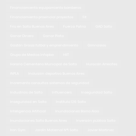
Financiamiento equipamiento bomberos
Financiamiento provincial proyectos
Fit
Frio en Salto Buenos Aires
Fuerza Patria
GAD Salto
Ganar Dinero
Ganar Plata
Gastón Grassi fútbol y emprendimiento
Gimnasios
Grupo de Medios Infopba
HIIT
Horario Cementerio Municipal de Salto
Huracán Arrecifes
INPLA
Inclusión deportiva Buenos Aires
Incremento consultas sistemas de seguridad
Industrias de Salto
Influencers
Inseguridad Salto
Inseguridad en Salto
Instituto 126 Salto
Inteligencia Artificial
Inundaciones Barrio Alao
Inundaciones Salto Buenos Aires
Inversión pública Salto
Iron Gym
Jardín Maternal N°1 Salto
Javier Martinez