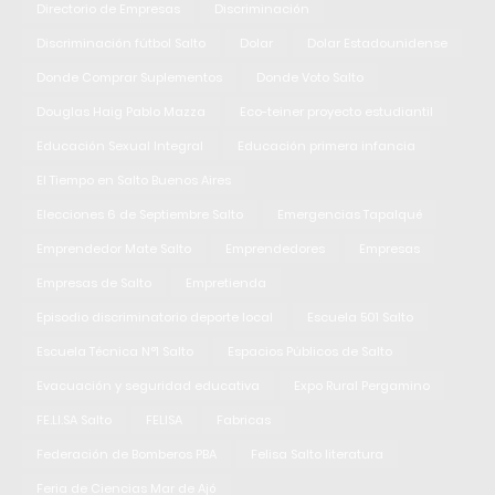
Directorio de Empresas
Discriminación
Discriminación fútbol Salto
Dolar
Dolar Estadounidense
Donde Comprar Suplementos
Donde Voto Salto
Douglas Haig Pablo Mazza
Eco-teiner proyecto estudiantil
Educación Sexual Integral
Educación primera infancia
El Tiempo en Salto Buenos Aires
Elecciones 6 de Septiembre Salto
Emergencias Tapalqué
Emprendedor Mate Salto
Emprendedores
Empresas
Empresas de Salto
Empretienda
Episodio discriminatorio deporte local
Escuela 501 Salto
Escuela Técnica N°1 Salto
Espacios Públicos de Salto
Evacuación y seguridad educativa
Expo Rural Pergamino
FE.LI.SA Salto
FELISA
Fabricas
Federación de Bomberos PBA
Felisa Salto literatura
Feria de Ciencias Mar de Ajó