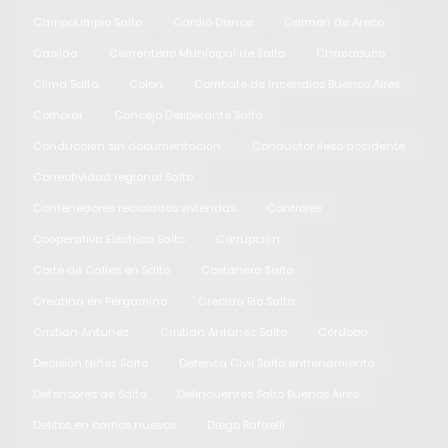
CampoLimpio Salto
Cardio Dance
Carmen de Areco
Casilda
Cementerio Municipal de Salto
Chacabuco
Clima Salto
Colon
Combate de incendios Buenos Aires
Comprar
Concejo Deliberante Salto
Conducción sin documentación
Conductor ileso accidente
Conectividad regional Salto
Contenedores reciclados viviendas
Controles
Cooperativa Eléctrica Salto
Corrupción
Corte de Calles en Salto
Costanera Salto
Creatina en Pergamino
Crecida Río Salto
Cristian Antúnez
Cristian Antúnez Salto
Córdoba
Decisión Niñez Salto
Defensa Civil Salto entrenamiento
Defensores de Salto
Delincuentes Salto Buenos Aires
Delitos en barrios nuevos
Diego Rafaelli