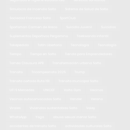
Seguridad e higiene estudiantes
Servicios Sanitarios
Simulacro de incendio Salto
Sistema de Salud de Salto
Sociedad Francesa Salto
SportClub
Sportsman Carmen de Areco
Suicidio Juvenil
Suicidios
Suplementos Deportivos Pergamino
Taekwondo infantil
Takepedido
Tatín Libertario
Tecnologia
Tecnología
Tiempo
Tiempo en Salto
Tienda para Emprendedores
Torneo Clausura APB
Transformación urbana Salto
Transito
Tricampeonato 2025
Trump
Tránsito cortado Ruta 191
Tránsito municipal Salto
UFI 5 Mercedes
UNICEF
Valta Gym
Vecinos
Vecinos autoconvocados Salto
Vender
Verano
Virales
Viviendas sustentables Salto
Voley
WhatsApp
Yoga
abuso sexual menor Salto
accidentes de tránsito Salto
actividades culturales Salto