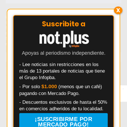
X
Último momento: Salto: la Patrulla Rural busca a tres
Suscribite a
sospechosos por el robo de animales en la Ruta 31. Hoy:
Salto: la Patrulla Rural busca a tres sospechosos por el
robo de animales en la Ruta 31. Noticias recientes sobre
Salto: la Patrulla Rural busca a tres sospechosos por el
robo de animales en la Ruta 31.
Apoyas al periodismo independiente.
TEMAS
- Lee noticias sin restricciones en los
más de 13 portales de noticias que tiene
Salto
Interes General
Policiales
Provincia
el Grupo Infopba.
Municipalidad
Deportes
Elecciones
Pergamino
$1.000
- Por solo
(menos que un café)
×
Seguridad
Politica
Accidentes
Salud
Entérate primero
pagando con Mercado Pago.
Síguenos en
Instagram
Educación
Obras Públicas
HECHOS
Pais
- Descuentos exclusivos de hasta el 50%
Daniel Arimay
Ricardo Alessandro
Economia
en comercios adheridos de tu localidad.
Arroyo Dulce
Changuito
Cultura
¡SUSCRIBIRME POR
MERCADO PAGO!
Investigación Policial en Salto
Powerbody Club
Clima