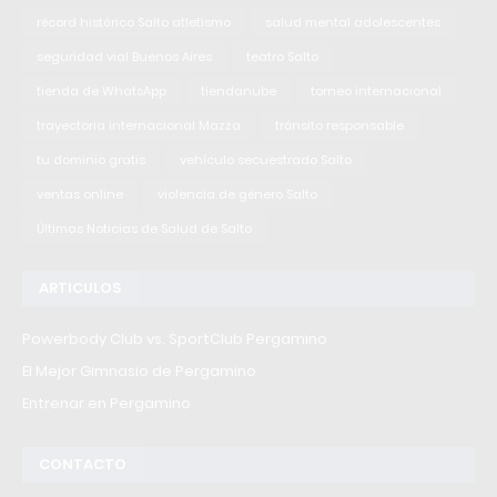
récord histórico Salto atletismo
salud mental adolescentes
seguridad vial Buenos Aires
teatro Salto
tienda de WhatsApp
tiendanube
torneo internacional
trayectoria internacional Mazza
tránsito responsable
tu dominio gratis
vehículo secuestrado Salto
ventas online
violencia de género Salto
Últimas Noticias de Salud de Salto
ARTICULOS
Powerbody Club vs. SportClub Pergamino
El Mejor Gimnasio de Pergamino
Entrenar en Pergamino
CONTACTO