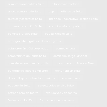
alimentos accesibles Salto
allanamientos Salto
apoyo comunitario Salto
app
atletas de Salto
autores y escritores Salto
balance Cooperativa Eléctrica Salto
cadena de oración Salto
cambios jefatura policial
caminos rurales Salto
causa judicial Salto
changuito te regala un dominio gratis
colaboración público-privada
comedia local
comerciante acusado Salto
comisario Jorge Sánchez
como tener un dominio gratis
consumo local Buenos Aires
cuidado del medio ambiente
denuncia en Salto
desarrollo productivo Buenos Aires
e-commerce
educación Salto
espectáculos en vivo Salto
estreno obra de teatro
exalumnos y docentes
festejo escolar 501
foto a menor en comercio