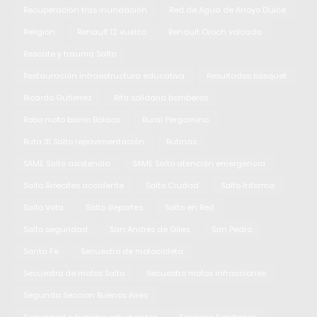
Recuperación tras inundación
Red de Agua de Arroyo Dulce
Religión
Renault 12 vuelco
Renault Oroch volcada
Rescate y trauma Salto
Restauración infraestructura educativa
Resultados básquet
Ricardo Gutiérrez
Rifa solidaria bomberos
Robo moto barrio Balaco
Rural Pergamino
Ruta 31 Salto repavimentación
Rutinas
SAME Salto asistencia
SAME Salto atención emergencia
Salto Arrecifes accidente
Salto Ciudad
Salto Informa
Salto Vota
Salto deportes
Salto en Red
Salto seguridad
San Andrés de Giles
San Pedro
Santa Fe
Secuestro de motocicleta
Secuestro de motos Salto
Secuestro motos infracciones
Segunda Seccion Buenos Aires