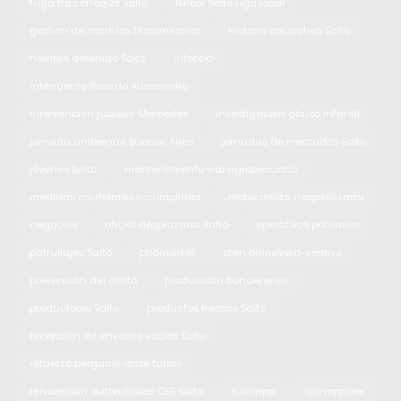
fuga tras choque Salto
fútbol Salto Liga local
gestión de residuos fitosanitarios
historia educativa Salto
hombre detenido Salto
infopba
intendente Ricardo Alessandro
intervención judicial Mercedes
investigación abuso infantil
jornada ambiental Buenos Aires
jornadas de mercados Salto
jóvenes Salto
mantenimiento vial agropecuario
medidas cautelares incumplidas
motociclista hospitalizada
negocios
oficial desplazada Salto
operativos policiales
patrullajes Salto
pbamarket
plan primavera-verano
prevención del delito
producción bonaerense
productores Salto
productos frescos Salto
recepción de envases vacíos Salto
refuerzo pergaminense fútbol
renovación autoridades CES Salto
rutinapp
rutinapp.me