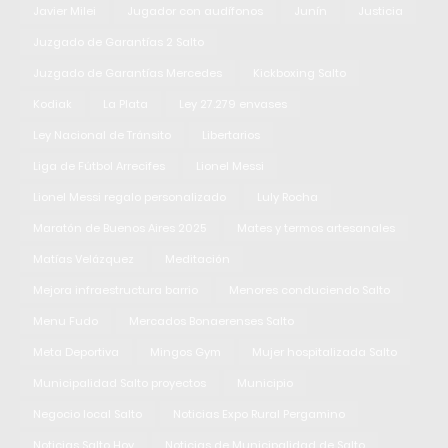
Javier Milei
Jugador con audífonos
Junín
Justicia
Juzgado de Garantías 2 Salto
Juzgado de Garantías Mercedes
Kickboxing Salto
Kodiak
La Plata
Ley 27.279 envases
Ley Nacional de Tránsito
Libertarios
Liga de Fútbol Arrecifes
Lionel Messi
Lionel Messi regalo personalizado
Luly Rocha
Maratón de Buenos Aires 2025
Mates y termos artesanales
Matías Velázquez
Meditación
Mejora infraestructura barrio
Menores conduciendo Salto
Menu Fudo
Mercados Bonaerenses Salto
Meta Deportiva
Mingos Gym
Mujer hospitalizada Salto
Municipalidad Salto proyectos
Municipio
Negocio local Salto
Noticias Expo Rural Pergamino
Noticias Salto Hoy
Noticias de Municipalidad de Salto