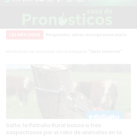
ios de Salto siguen
Pergamino: abren inscripciones para
En
LAS MÁS LEIDAS
por este error
formarse como Instructor en
re
Mostrando las entradas con la etiqueta
Salto Informa
Musculación y Personal Trainer con
Certificación Internacional
Salto: la Patrulla Rural busca a tres
sospechosos por el robo de animales en la