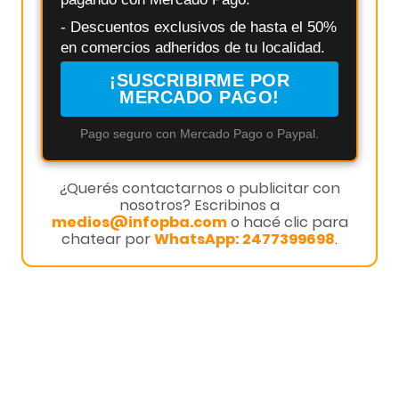
- Descuentos exclusivos de hasta el 50%
en comercios adheridos de tu localidad.
¡SUSCRIBIRME POR
MERCADO PAGO!
Pago seguro con Mercado Pago o Paypal.
¿Querés contactarnos o publicitar con
nosotros? Escribinos a
medios@infopba.com
o hacé clic para
chatear por
WhatsApp: 2477399698
.