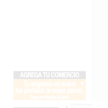
×
Entérate primero
Síguenos en