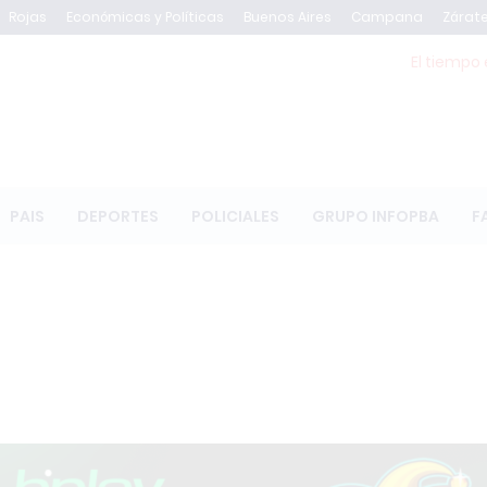
Rojas
Económicas y Políticas
Buenos Aires
Campana
Zárat
El tiempo 
PAIS
DEPORTES
POLICIALES
GRUPO INFOPBA
F