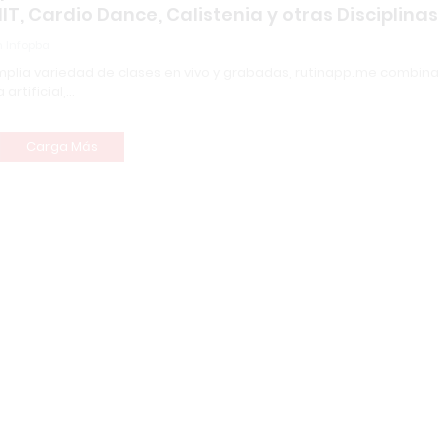
IT, Cardio Dance, Calistenia y otras Disciplinas
 Infopba
plia variedad de clases en vivo y grabadas, rutinapp.me combina
 artificial,…
Carga Más