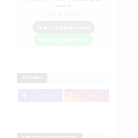
noticias
.
¿Qué es Infopba?
Email: info.pba@aol.com
WhatsApp: 2477399698
SEGUINOS
76.5k
80k
PUBLICITÁ CON NOSOTROS