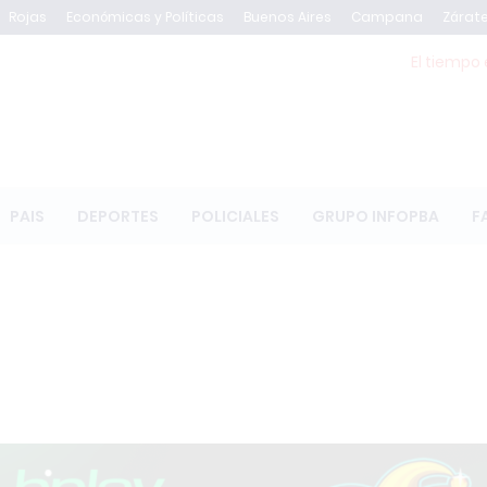
Rojas
Económicas y Políticas
Buenos Aires
Campana
Zárat
El tiempo 
PAIS
DEPORTES
POLICIALES
GRUPO INFOPBA
F