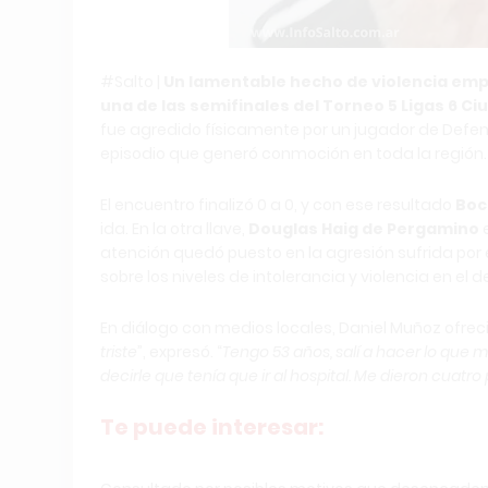
#Salto |
Un lamentable hecho de violencia empa
una de las semifinales del Torneo 5 Ligas 6 Ci
fue agredido físicamente por un jugador de Defenso
episodio que generó conmoción en toda la región.
El encuentro finalizó 0 a 0, y con ese resultado
Boc
ida. En la otra llave,
Douglas Haig de Pergamino
e
atención quedó puesto en la agresión sufrida por 
sobre los niveles de intolerancia y violencia en el
En diálogo con medios locales, Daniel Muñoz ofreci
triste
”, expresó. “
Tengo 53 años, salí a hacer lo que
decirle que tenía que ir al hospital. Me dieron cuatro
Te puede interesar: