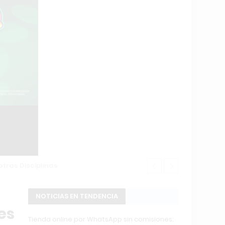
as Disciplinas
Escándalo en
NOTICIAS EN TENDENCIA
es
Tienda online por WhatsApp sin comisiones: