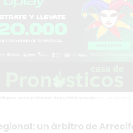
es Online de Pilates, Yoga, HIIT, Cardio Dance, Calistenia y otr
regional: un árbitro de Arrecif