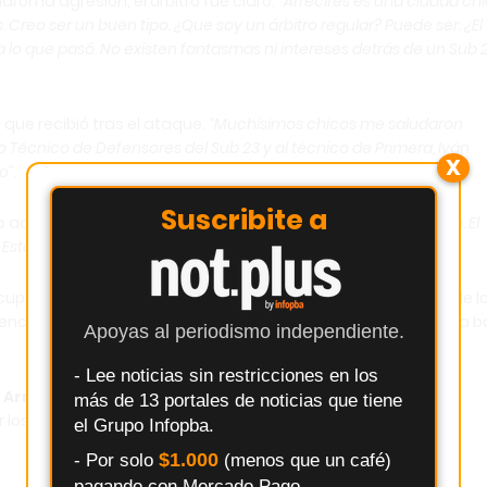
 la agresión, el árbitro fue claro: “
Arrecifes es una ciudad chi
os. Creo ser un buen tipo. ¿Que soy un árbitro regular? Puede ser. ¿El
a lo que pasó. No existen fantasmas ni intereses detrás de un Sub 
ue recibió tras el ataque. “
Muchísimos chicos me saludaron
écnico de Defensores del Sub 23 y al técnico de Primera, Iván
X
go
”.
Suscribite a
 actual del fútbol y la sociedad: “
El respeto se está perdiendo. El
Esto no puede seguir así
”.
cupación generalizada que generó este episodio, que excede l
ncia no puede naturalizarse, y el respeto debe volver a ser la 
Apoyas al periodismo independiente.
- Lee noticias sin restricciones en los
 Arrecifes del Grupo de Medios Infopba.com
para
más de 13 portales de noticias que tiene
ar los hechos que impactan en el deporte regional y en la
el Grupo Infopba.
$1.000
- Por solo
(menos que un café)
pagando con Mercado Pago.