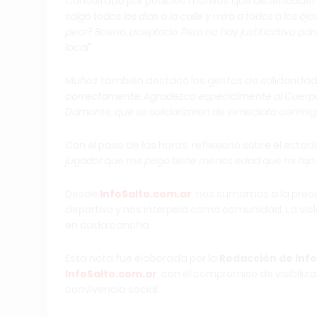
Consultado por posibles motivos que desencadenaron
salgo todos los días a la calle y miro a todos a los oj
peor? Bueno, aceptado. Pero no hay justificativo par
local
”.
Muñoz también destacó los gestos de solidaridad q
correctamente. Agradezco especialmente al Cuerpo T
Damonte, que se solidarizaron de inmediato conmi
Con el paso de las horas, reflexionó sobre el estado
jugador que me pegó tiene menos edad que mi hijo. 
Desde
InfoSalto.com.ar
, nos sumamos a la preo
deportivo y nos interpela como comunidad. La viole
en cada cancha.
Esta nota fue elaborada por la
Redacción de Info
InfoSalto.com.ar
, con el compromiso de visibiliz
convivencia social.