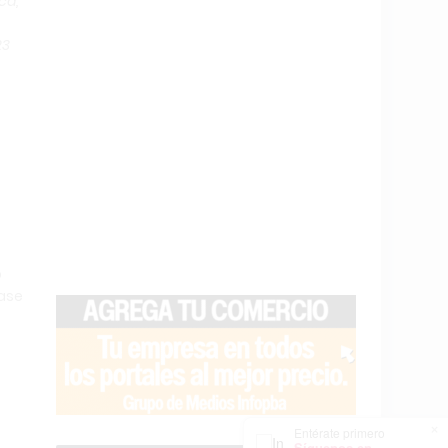
ca,
23
o
base
×
Entérate primero
Síguenos en