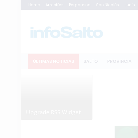
Home
Arrecifes
Pergamino
San Nicolás
Junín
ÚLTIMAS NOTICIAS
SALTO
PROVINCIA