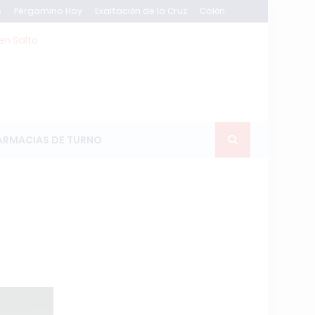
e
Pergamino Hoy
Exaltación de la Cruz
Colón
en Salto
ARMACIAS DE TURNO