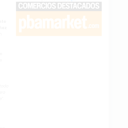
nte
ñoz
n
de
e
 todo
ara
ne
”.