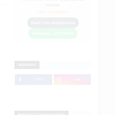
noticias
.
ente
¿Qué es Infopba?
Email: info.pba@aol.com
WhatsApp: 2477399698
SEGUINOS
76.5k
80k
PUBLICITÁ CON NOSOTROS