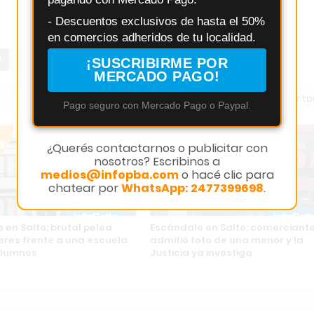
- Descuentos exclusivos de hasta el 50%
en comercios adheridos de tu localidad.
¡SUSCRIBIRME POR
MERCADO PAGO!
Ver t
Pago seguro con Mercado Pago o Paypal.
¿Querés contactarnos o publicitar con
nosotros? Escribinos a
medios@infopba.com
o hacé clic para
chatear por
WhatsApp: 2477399698
.
 en Salto: brutal pelea
Escándalo en Salto: comerciant
eres frente a una escuela
admitió foto de una menor y la
alumnos
Justicia ya investiga