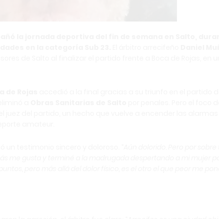
ñó la jornada deportiva del fin de semana en Salto, dura
udades en la categoría Sub 23.
El árbitro arrecifeño
Daniel Mu
res de Salto al finalizar el partido frente a Boca de Rojas, en u
a de Rojas
accedió a la final gracias a su triunfo en el partido 
liminó a
Obras Sanitarias de Salto
por penales. Pero el foco d
el juez del partido, un hecho que vuelve a encender las alarmas
 deporte amateur.
ó un testimonio sincero y doloroso. “
Aún dolorido. Pero por sobre
 más me gusta y terminé a la madrugada despertando a mi mujer p
 puntos, pero más allá del dolor físico, es el otro el que peor me po