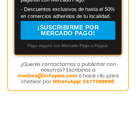
- Descuentos exclusivos de hasta el 50%
en comercios adheridos de tu localidad.
¡SUSCRIBIRME POR
MERCADO PAGO!
Pago seguro con Mercado Pago o Paypal.
¿Querés contactarnos o publicitar con
nosotros? Escribinos a
medios@infopba.com
o hacé clic para
chatear por
WhatsApp: 2477399698
.