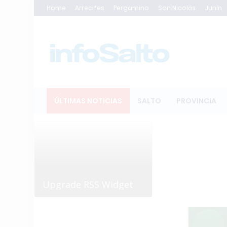
Home
Arrecifes
Pergamino
San Nicolás
Junín
ÚLTIMAS NOTICIAS
SALTO
PROVINCIA