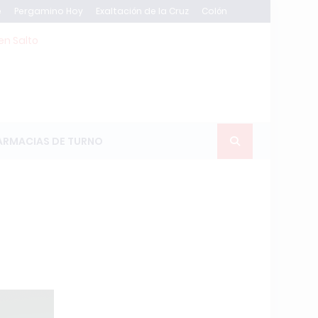
e
Pergamino Hoy
Exaltación de la Cruz
Colón
en Salto
ARMACIAS DE TURNO