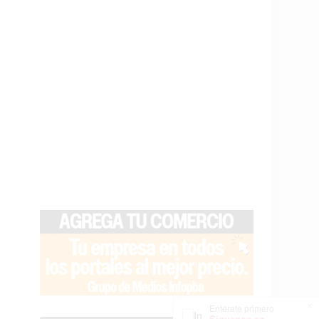
×
Entérate primero
Síguenos en