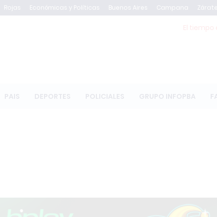
Rojas
Económicas y Políticas
Buenos Aires
Campana
Zárat
El tiempo 
PAIS
DEPORTES
POLICIALES
GRUPO INFOPBA
F