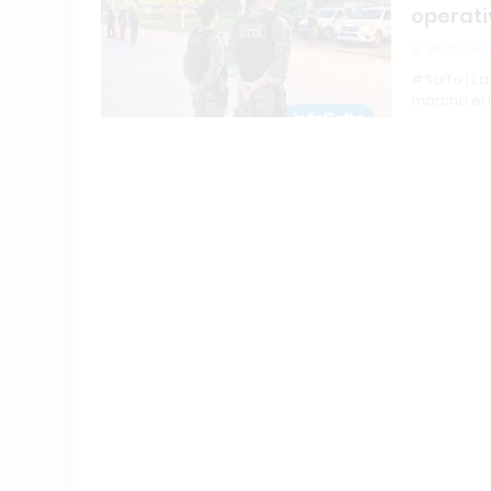
operati
Redacción
#Salto | La
marcha el 