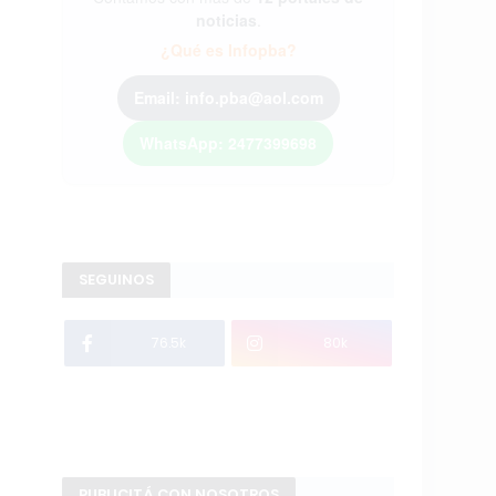
noticias
.
¿Qué es Infopba?
Email: info.pba@aol.com
WhatsApp: 2477399698
SEGUINOS
76.5k
80k
PUBLICITÁ CON NOSOTROS