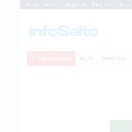
Home
Arrecifes
Pergamino
San Nicolás
Junín
ÚLTIMAS NOTICIAS
SALTO
PROVINCIA