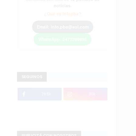
noticias
.
¿Qué es Infopba?
Email: info.pba@aol.com
WhatsApp: 2477399698
SEGUINOS
76.5k
80k
PUBLICITÁ CON NOSOTROS