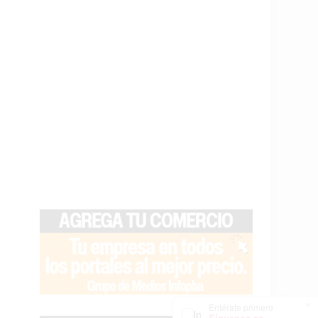
×
Entérate primero
Síguenos en