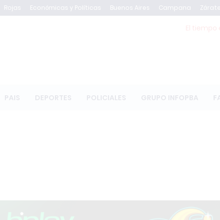
Rojas
Económicas y Políticas
Buenos Aires
Campana
Zárat
El tiempo 
PAIS
DEPORTES
POLICIALES
GRUPO INFOPBA
F