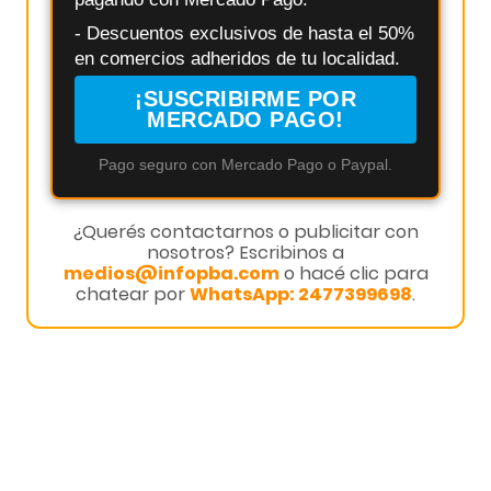
- Descuentos exclusivos de hasta el 50%
en comercios adheridos de tu localidad.
¡SUSCRIBIRME POR
MERCADO PAGO!
Pago seguro con Mercado Pago o Paypal.
¿Querés contactarnos o publicitar con
nosotros? Escribinos a
medios@infopba.com
o hacé clic para
chatear por
WhatsApp: 2477399698
.