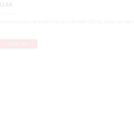
.LI.SA
 Infopba
 tercera edición de la Feria del Libro de Salto, FE.LI.SA, se desarrollará
Carga Más