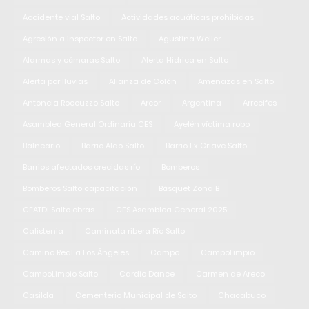
Accidente vial Salto
Actividades acuáticas prohibidas
Agresión a inspector en Salto
Agustina Weller
Alarmas y cámaras Salto
Alerta Hidrica en Salto
Alerta por lluvias
Alianza de Colón
Amenazas en Salto
Antonela Roccuzzo Salto
Arcor
Argentina
Arrecifes
Asamblea General Ordinaria CES
Ayelén víctima robo
Balneario
Barrio Alao Salto
Barrio Ex Criave Salto
Barrios afectados crecidas río
Bomberos
Bomberos Salto capacitación
Básquet Zona B
CEATDI Salto obras
CES Asamblea General 2025
Calistenia
Caminata ribera Río Salto
Camino Real a Los Ángeles
Campo
CampoLimpio
CampoLimpio Salto
Cardio Dance
Carmen de Areco
Casilda
Cementerio Municipal de Salto
Chacabuco