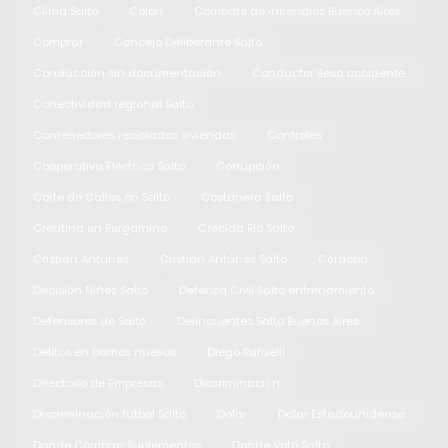
Clima Salto
Colon
Combate de incendios Buenos Aires
Comprar
Concejo Deliberante Salto
Conducción sin documentación
Conductor ileso accidente
Conectividad regional Salto
Contenedores reciclados viviendas
Controles
Cooperativa Eléctrica Salto
Corrupción
Corte de Calles en Salto
Costanera Salto
Creatina en Pergamino
Crecida Río Salto
Cristian Antúnez
Cristian Antúnez Salto
Córdoba
Decisión Niñez Salto
Defensa Civil Salto entrenamiento
Defensores de Salto
Delincuentes Salto Buenos Aires
Delitos en barrios nuevos
Diego Rafaelli
Directorio de Empresas
Discriminación
Discriminación fútbol Salto
Dolar
Dolar Estadounidense
Donde Comprar Suplementos
Donde Voto Salto