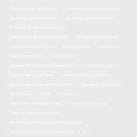
Douglas Haig Pablo Mazza
Eco-teiner proyecto estudiantil
Educación Sexual Integral
Educación primera infancia
El Tiempo en Salto Buenos Aires
Elecciones 6 de Septiembre Salto
Emergencias Tapalqué
Emprendedor Mate Salto
Emprendedores
Empresas
Empresas de Salto
Empretienda
Episodio discriminatorio deporte local
Escuela 501 Salto
Escuela Técnica N°1 Salto
Espacios Públicos de Salto
Evacuación y seguridad educativa
Expo Rural Pergamino
FE.LI.SA Salto
FELISA
Fabricas
Federación de Bomberos PBA
Felisa Salto literatura
Feria de Ciencias Mar de Ajó
Financiamiento equipamiento bomberos
Financiamiento provincial proyectos
Fit