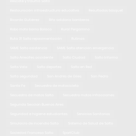
Rescate y trauma Salto
Restauración infraestructura educativa
Resultados básquet
Ricardo Gutiérrez
Rifa solidaria bomberos
Robo moto barrio Balaco
Rural Pergamino
Ruta 31 Salto repavimentación
Rutinas
SAME Salto asistencia
SAME Salto atención emergencia
Salto Arrecifes accidente
Salto Ciudad
Salto Informa
Salto Vota
Salto deportes
Salto en Red
Salto seguridad
San Andrés de Giles
San Pedro
Santa Fe
Secuestro de motocicleta
Secuestro de motos Salto
Secuestro motos infracciones
Segunda Seccion Buenos Aires
Seguridad e higiene estudiantes
Servicios Sanitarios
Simulacro de incendio Salto
Sistema de Salud de Salto
Sociedad Francesa Salto
SportClub