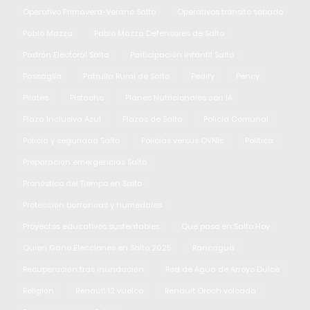
Operativo Primavera-Verano Salto
Operativos tránsito sábado
Pablo Mazza
Pablo Mazza Defensores de Salto
Padrón Electoral Salto
Participación infantil Salto
Passaglia
Patrulla Rural de Salto
Pedify
Pency
Pilates
Pistacho
Planes Nutricionales con IA
Plaza Inclusiva Azul
Plazas de Salto
Policía Comunal
Policía y seguridad Salto
Policías versus OVNIs
Política
Preparación emergencias Salto
Pronóstico del Tiempo en Salto
Protección barrancas y humedales
Proyectos educativos sustentables
Que paso en Salto Hoy
Quien Gano Elecciones en Salto 2025
Rancagua
Recuperación tras inundación
Red de Agua de Arroyo Dulce
Religión
Renault 12 vuelco
Renault Oroch volcada