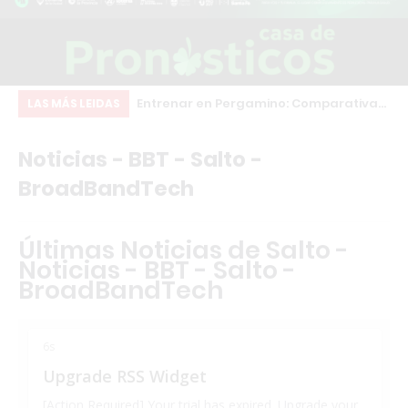
inscripciones para
Entrenar en Pergamino: Comparativa
Ch
LAS MÁS LEIDAS
structor en
real de los principales gimnasios
co
Noticias - BBT - Salto -
sonal Trainer con
qu
BroadBandTech
rnacional
co
Últimas Noticias de Salto -
Noticias - BBT - Salto -
BroadBandTech