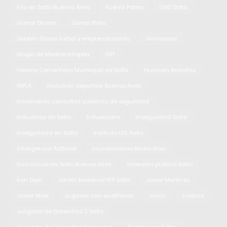
Frio en Salto Buenos Aires
Fuerza Patria
GAD Salto
Ganar Dinero
Ganar Plata
Gastón Grassi fútbol y emprendimiento
Gimnasios
Grupo de Medios Infopba
HIIT
Horario Cementerio Municipal de Salto
Huracán Arrecifes
INPLA
Inclusión deportiva Buenos Aires
Incremento consultas sistemas de seguridad
Industrias de Salto
Influencers
Inseguridad Salto
Inseguridad en Salto
Instituto 126 Salto
Inteligencia Artificial
Inundaciones Barrio Alao
Inundaciones Salto Buenos Aires
Inversión pública Salto
Iron Gym
Jardín Maternal N°1 Salto
Javier Martinez
Javier Milei
Jugador con audífonos
Junín
Justicia
Juzgado de Garantías 2 Salto