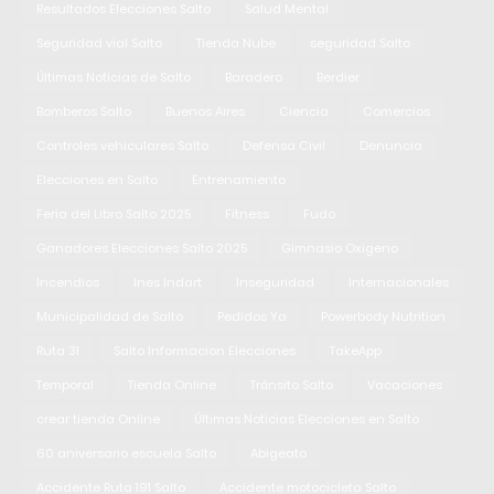
Resultados Elecciones Salto
Salud Mental
Seguridad vial Salto
Tienda Nube
seguridad Salto
Últimas Noticias de Salto
Baradero
Berdier
Bomberos Salto
Buenos Aires
Ciencia
Comercios
Controles vehiculares Salto
Defensa Civil
Denuncia
Elecciones en Salto
Entrenamiento
Feria del Libro Salto 2025
Fitness
Fudo
Ganadores Elecciones Salto 2025
Gimnasio Oxigeno
Incendios
Ines Indart
Inseguridad
Internacionales
Municipalidad de Salto
Pedidos Ya
Powerbody Nutrition
Ruta 31
Salto Informacion Elecciones
TakeApp
Temporal
Tienda Online
Tránsito Salto
Vacaciones
crear tienda Online
Últimas Noticias Elecciones en Salto
60 aniversario escuela Salto
Abigeato
Accidente Ruta 191 Salto
Accidente motocicleta Salto