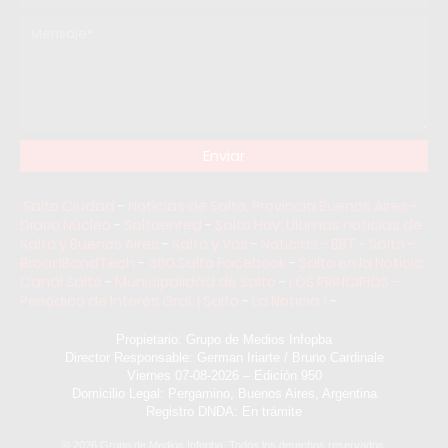
Salto Ciudad
-
Noticias de Salto, Provincia Buenos Aires -
Diario Núcleo
-
Saltoenred
-
Salto Hoy: Ultimas noticias de
Salto y Buenos Aires
-
Salto y Vos
-
Noticias - BBT - Salto -
BroadBandTech
-
360 Salto Facebook
-
Salto en la Noticia
Canal Salto
-
Municipalidad de Salto
-
LOS PRINCIPIOS –
Periódico de Interés Gral. | Salto
-
La Noticia 1
-
Propietario: Grupo de Medios Infopba
Director Responsable: German Iriarte / Bruno Cardinale
Viernes 07-08-2026 – Edición 950
Domicilio Legal: Pergamino, Buenos Aires, Argentina
Registro DNDA: En trámite
©
2026
Grupo de Medios Infopba. Todos los derechos reservados.