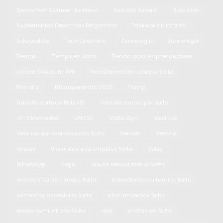
Sportsman Carmen de Areco
Suicidio Juvenil
Suicidios
Suplementos Deportivos Pergamino
Taekwondo infantil
Takepedido
Tatín Libertario
Tecnologia
Tecnología
Tiempo
Tiempo en Salto
Tienda para Emprendedores
Torneo Clausura APB
Transformación urbana Salto
Transito
Tricampeonato 2025
Trump
Tránsito cortado Ruta 191
Tránsito municipal Salto
UFI 5 Mercedes
UNICEF
Valta Gym
Vecinos
Vecinos autoconvocados Salto
Vender
Verano
Virales
Viviendas sustentables Salto
Voley
WhatsApp
Yoga
abuso sexual menor Salto
accidentes de tránsito Salto
actividades culturales Salto
alimentos accesibles Salto
allanamientos Salto
apoyo comunitario Salto
app
atletas de Salto