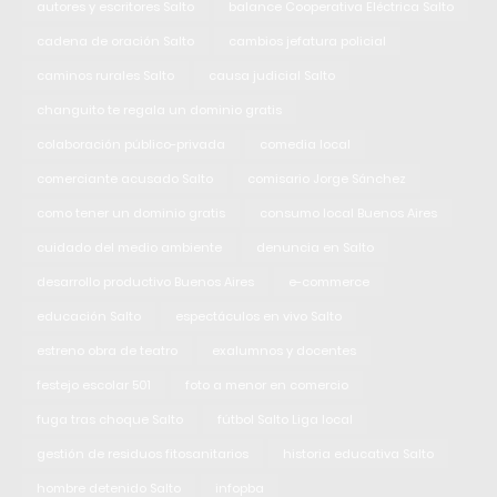
autores y escritores Salto
balance Cooperativa Eléctrica Salto
cadena de oración Salto
cambios jefatura policial
caminos rurales Salto
causa judicial Salto
changuito te regala un dominio gratis
colaboración público-privada
comedia local
comerciante acusado Salto
comisario Jorge Sánchez
como tener un dominio gratis
consumo local Buenos Aires
cuidado del medio ambiente
denuncia en Salto
desarrollo productivo Buenos Aires
e-commerce
educación Salto
espectáculos en vivo Salto
estreno obra de teatro
exalumnos y docentes
festejo escolar 501
foto a menor en comercio
fuga tras choque Salto
fútbol Salto Liga local
gestión de residuos fitosanitarios
historia educativa Salto
hombre detenido Salto
infopba