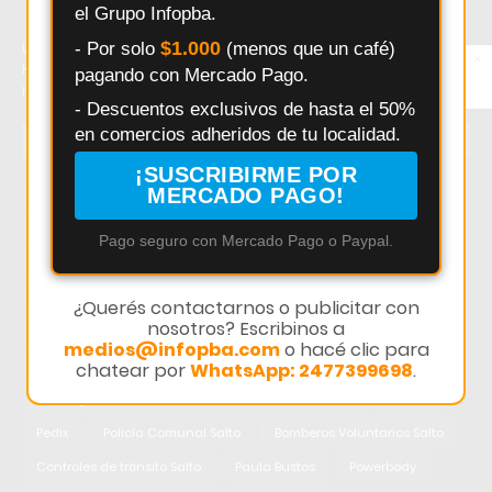
el Grupo Infopba.
$1.000
Último momento: Noticias - BBT - Salto - BroadBandTech.
- Por solo
(menos que un café)
×
Entérate primero
Hoy: Noticias - BBT - Salto - BroadBandTech. Noticias
pagando con Mercado Pago.
Síguenos en
recientes sobre Noticias - BBT - Salto - BroadBandTech.
Instagram
- Descuentos exclusivos de hasta el 50%
en comercios adheridos de tu localidad.
TEMAS
¡SUSCRIBIRME POR
MERCADO PAGO!
Salto
Interes General
Policiales
Provincia
Municipalidad
Deportes
Elecciones
Pergamino
Pago seguro con Mercado Pago o Paypal.
Seguridad
Politica
Accidentes
Salud
Educación
Obras Públicas
HECHOS
Pais
¿Querés contactarnos o publicitar con
nosotros? Escribinos a
Daniel Arimay
Ricardo Alessandro
Economia
medios@infopba.com
o hacé clic para
Arroyo Dulce
Changuito
Cultura
chatear por
WhatsApp: 2477399698
.
Investigación Policial en Salto
Powerbody Club
Clima
Pedix
Policía Comunal Salto
Bomberos Voluntarios Salto
Controles de tránsito Salto
Paula Bustos
Powerbody