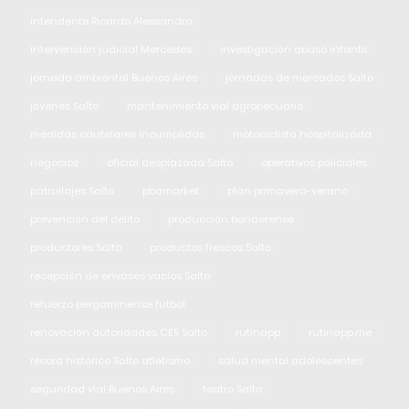
intendente Ricardo Alessandro
intervención judicial Mercedes
investigación abuso infantil
jornada ambiental Buenos Aires
jornadas de mercados Salto
jóvenes Salto
mantenimiento vial agropecuario
medidas cautelares incumplidas
motociclista hospitalizada
negocios
oficial desplazada Salto
operativos policiales
patrullajes Salto
pbamarket
plan primavera-verano
prevención del delito
producción bonaerense
productores Salto
productos frescos Salto
recepción de envases vacíos Salto
refuerzo pergaminense fútbol
renovación autoridades CES Salto
rutinapp
rutinapp.me
récord histórico Salto atletismo
salud mental adolescentes
seguridad vial Buenos Aires
teatro Salto