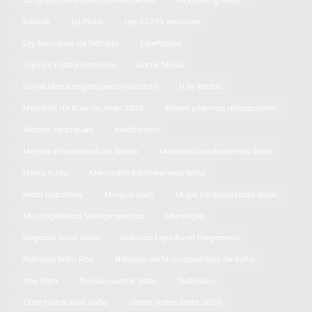
Juzgado de Garantías Mercedes
Kickboxing Salto
Kodiak
La Plata
Ley 27.279 envases
Ley Nacional de Tránsito
Libertarios
Liga de Fútbol Arrecifes
Lionel Messi
Lionel Messi regalo personalizado
Luly Rocha
Maratón de Buenos Aires 2025
Mates y termos artesanales
Matías Velázquez
Meditación
Mejora infraestructura barrio
Menores conduciendo Salto
Menu Fudo
Mercados Bonaerenses Salto
Meta Deportiva
Mingos Gym
Mujer hospitalizada Salto
Municipalidad Salto proyectos
Municipio
Negocio local Salto
Noticias Expo Rural Pergamino
Noticias Salto Hoy
Noticias de Municipalidad de Salto
Nox Gym
Nuevo cuartel Salto
Nutrición
Obra hidráulica Salto
Obras viales Salto 2025