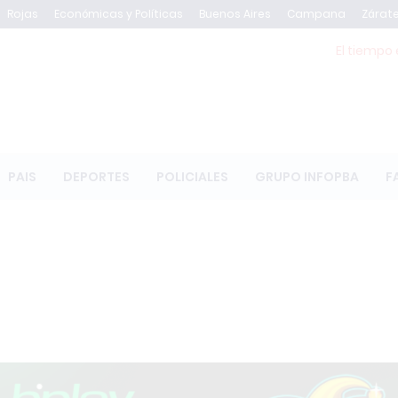
Rojas
Económicas y Políticas
Buenos Aires
Campana
Zárat
El tiempo 
PAIS
DEPORTES
POLICIALES
GRUPO INFOPBA
F