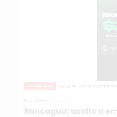
ón Internacional
Changuito.com.ar: la plataform
LAS MÁS LEIDAS
Página Principal
Pergamino
Rancagua: asalto a em