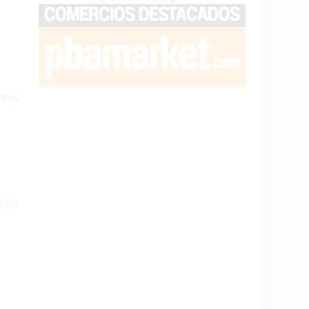
ntos
icía