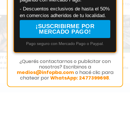
Ver t
- Descuentos exclusivos de hasta el 50%
en comercios adheridos de tu localidad.
¡SUSCRIBIRME POR
MERCADO PAGO!
Pago seguro con Mercado Pago o Paypal.
Y CLUB presentó un
Creatina en Pergamino: dónde
¿Querés contactarnos o publicitar con
e afiliados para generar
comprar con asesoramiento
nosotros? Escribinos a
 recomendando el gimnasio
profesional y stock permanente
medios@infopba.com
o hacé clic para
chatear por
WhatsApp: 2477399698
.