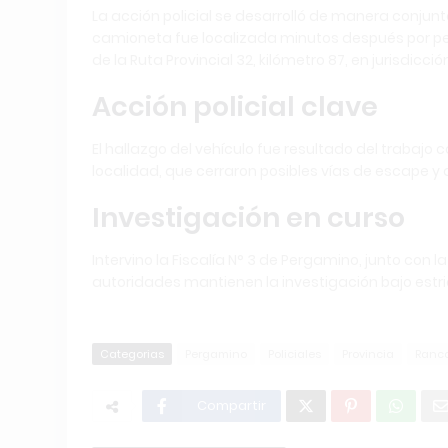
La acción policial se desarrolló de manera conjunt
camioneta fue localizada minutos después por p
de la Ruta Provincial 32, kilómetro 87, en jurisdicció
Acción policial clave
El hallazgo del vehículo fue resultado del trabajo c
localidad, que cerraron posibles vías de escape 
Investigación en curso
Intervino la Fiscalía N° 3 de Pergamino, junto con la
autoridades mantienen la investigación bajo estric
Categorias
Pergamino
Policiales
Provincia
Ranc
Compartir