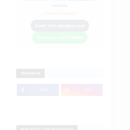
noticias
.
¿Qué es Infopba?
Email: info.pba@aol.com
WhatsApp: 2477399698
SEGUINOS
76.5k
80k
PUBLICITÁ CON NOSOTROS