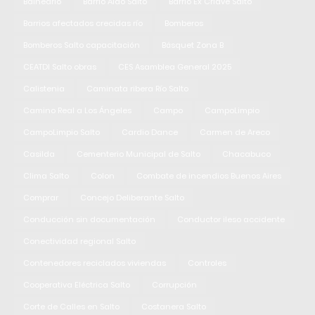
Balneario
Barrio Alao Salto
Barrio Ex Criave Salto
Barrios afectados crecidas río
Bomberos
Bomberos Salto capacitación
Básquet Zona B
CEATDI Salto obras
CES Asamblea General 2025
Calistenia
Caminata ribera Río Salto
Camino Real a Los Ángeles
Campo
CampoLimpio
CampoLimpio Salto
Cardio Dance
Carmen de Areco
Casilda
Cementerio Municipal de Salto
Chacabuco
Clima Salto
Colon
Combate de incendios Buenos Aires
Comprar
Concejo Deliberante Salto
Conducción sin documentación
Conductor ileso accidente
Conectividad regional Salto
Contenedores reciclados viviendas
Controles
Cooperativa Eléctrica Salto
Corrupción
Corte de Calles en Salto
Costanera Salto