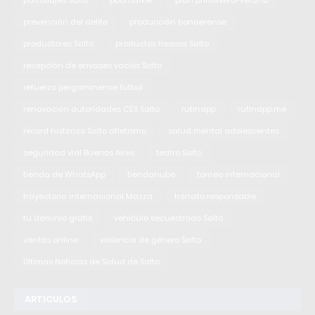
prevención del delito
producción bonaerense
productores Salto
productos frescos Salto
recepción de envases vacíos Salto
refuerzo pergaminense fútbol
renovación autoridades CES Salto
rutinapp
rutinapp.me
récord histórico Salto atletismo
salud mental adolescentes
seguridad vial Buenos Aires
teatro Salto
tienda de WhatsApp
tiendanube
torneo internacional
trayectoria internacional Mazza
tránsito responsable
tu dominio gratis
vehículo secuestrado Salto
ventas online
violencia de género Salto
Últimas Noticias de Salud de Salto
ARTICULOS