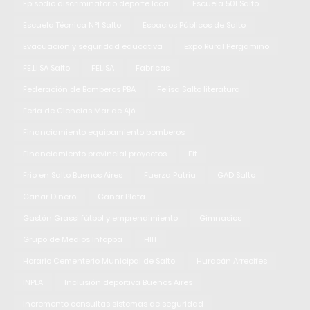
Episodio discriminatorio deporte local
Escuela 501 Salto
Escuela Técnica N°1 Salto
Espacios Públicos de Salto
Evacuación y seguridad educativa
Expo Rural Pergamino
FE.LI.SA Salto
FELISA
Fabricas
Federación de Bomberos PBA
Felisa Salto literatura
Feria de Ciencias Mar de Ajó
Financiamiento equipamiento bomberos
Financiamiento provincial proyectos
Fit
Frio en Salto Buenos Aires
Fuerza Patria
GAD Salto
Ganar Dinero
Ganar Plata
Gastón Grassi fútbol y emprendimiento
Gimnasios
Grupo de Medios Infopba
HIIT
Horario Cementerio Municipal de Salto
Huracán Arrecifes
INPLA
Inclusión deportiva Buenos Aires
Incremento consultas sistemas de seguridad