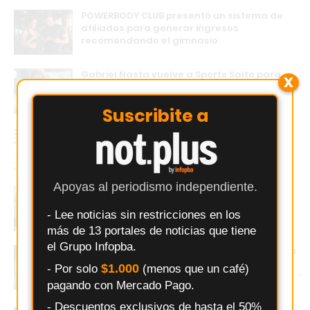
POWERBODY CLUB presentó un sistema de
afiliados para generar ingresos
recomendando el gimnasio
Gabriel Nasta vuelve a Sports Salto para
X
liderar una nueva etapa como DT
Suscribite a
La IA llega al comercio: Changuito lanza
ChanguIA para crear tiendas online en
minutos
Apoyas al periodismo independiente.
Salto: Instituto 126 explica simulacro de
incendio y evacuación y su objetivo
- Lee noticias sin restricciones en los
educativo
más de 13 portales de noticias que tiene
el Grupo Infopba.
Changuito.com.ar: la plataforma argentina
que convierte WhatsApp en una tienda
$1.000
- Por solo
(menos que un café)
×
online
Entérate primero
pagando con Mercado Pago.
Síguenos en
Instagram
- Descuentos exclusivos de hasta el 50%