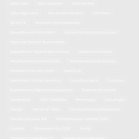
Salto Vota
Salto deportes
Salto en Red
Salto seguridad
San Andrés de Giles
San Pedro
Santa Fe
Secuestro de motocicleta
Secuestro de motos Salto
Secuestro motos infracciones
Segunda Seccion Buenos Aires
Seguridad e higiene estudiantes
Servicios Sanitarios
Simulacro de incendio Salto
Sistema de Salud de Salto
Sociedad Francesa Salto
SportClub
Sportsman Carmen de Areco
Suicidio Juvenil
Suicidios
Suplementos Deportivos Pergamino
Taekwondo infantil
Takepedido
Tatín Libertario
Tecnologia
Tecnología
Tiempo
Tiempo en Salto
Tienda para Emprendedores
Torneo Clausura APB
Transformación urbana Salto
Transito
Tricampeonato 2025
Trump
Tránsito cortado Ruta 191
Tránsito municipal Salto