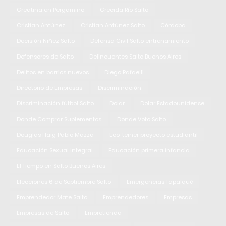
Creatina en Pergamino
Crecida Río Salto
Cristian Antúnez
Cristian Antúnez Salto
Córdoba
Decisión Niñez Salto
Defensa Civil Salto entrenamiento
Defensores de Salto
Delincuentes Salto Buenos Aires
Delitos en barrios nuevos
Diego Rafaelli
Directorio de Empresas
Discriminación
Discriminación fútbol Salto
Dolar
Dolar Estadounidense
Donde Comprar Suplementos
Donde Voto Salto
Douglas Haig Pablo Mazza
Eco-teiner proyecto estudiantil
Educación Sexual Integral
Educación primera infancia
El Tiempo en Salto Buenos Aires
Elecciones 6 de Septiembre Salto
Emergencias Tapalqué
Emprendedor Mate Salto
Emprendedores
Empresas
Empresas de Salto
Empretienda