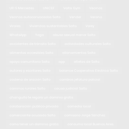
UFI 5 Mercedes
UNICEF
Valta Gym
Vecinos
Vecinos autoconvocados Salto
Vender
Verano
Virales
Viviendas sustentables Salto
Voley
WhatsApp
Yoga
abuso sexual menor Salto
accidentes de tránsito Salto
actividades culturales Salto
alimentos accesibles Salto
allanamientos Salto
apoyo comunitario Salto
app
atletas de Salto
autores y escritores Salto
balance Cooperativa Eléctrica Salto
cadena de oración Salto
cambios jefatura policial
caminos rurales Salto
causa judicial Salto
changuito te regala un dominio gratis
colaboración público-privada
comedia local
comerciante acusado Salto
comisario Jorge Sánchez
como tener un dominio gratis
consumo local Buenos Aires