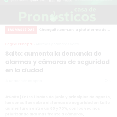
inscripciones para
Changuito.com.ar: la plataforma de e-
En
LAS MÁS LEIDAS
structor en
commerce con Inteligencia Artificial
re
Página Principal
Alarmas y cámaras Salto
sonal Trainer con
que ya utilizan más de 3.000
Salto: aumenta la demanda de
rnacional
comercios argentinos
alarmas y cámaras de seguridad
en la ciudad
Redacción Infopba
0
#Salto | Entre finales de junio y principios de agosto,
las consultas sobre sistemas de seguridad en Salto
aumentaron entre un 60 y 70%, con los vecinos
priorizando alarmas frente a cámaras,