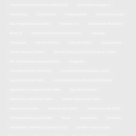
Ganadores Elecciones Salto 2025
Gimnasio Oxigeno
Incendios
Ines Indart
Inseguridad
Internacionales
Municipalidad de Salto
Pedidos Ya
Powerbody Nutrition
Ruta 31
Salto Informacion Elecciones
TakeApp
Temporal
Tienda Online
Tránsito Salto
Vacaciones
crear tienda Online
Últimas Noticias Elecciones en Salto
60 aniversario escuela Salto
Abigeato
Accidente Ruta 191 Salto
Accidente motocicleta Salto
Accidente vial Salto
Actividades acuáticas prohibidas
Agresión a inspector en Salto
Agustina Weller
Alarmas y cámaras Salto
Alerta Hidrica en Salto
Alerta por lluvias
Alianza de Colón
Amenazas en Salto
Antonela Roccuzzo Salto
Arcor
Argentina
Arrecifes
Asamblea General Ordinaria CES
Ayelén víctima robo