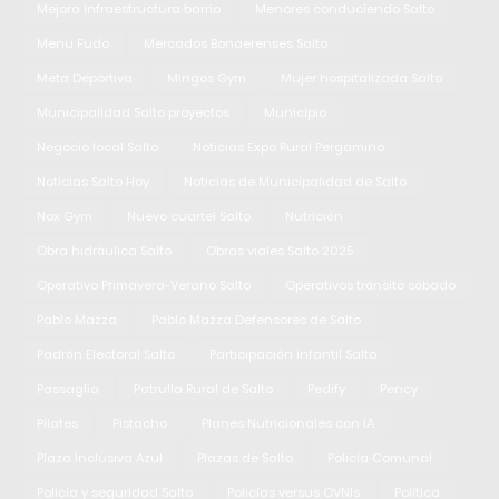
Mejora infraestructura barrio
Menores conduciendo Salto
Menu Fudo
Mercados Bonaerenses Salto
Meta Deportiva
Mingos Gym
Mujer hospitalizada Salto
Municipalidad Salto proyectos
Municipio
Negocio local Salto
Noticias Expo Rural Pergamino
Noticias Salto Hoy
Noticias de Municipalidad de Salto
Nox Gym
Nuevo cuartel Salto
Nutrición
Obra hidráulica Salto
Obras viales Salto 2025
Operativo Primavera-Verano Salto
Operativos tránsito sábado
Pablo Mazza
Pablo Mazza Defensores de Salto
Padrón Electoral Salto
Participación infantil Salto
Passaglia
Patrulla Rural de Salto
Pedify
Pency
Pilates
Pistacho
Planes Nutricionales con IA
Plaza Inclusiva Azul
Plazas de Salto
Policía Comunal
Policía y seguridad Salto
Policías versus OVNIs
Política