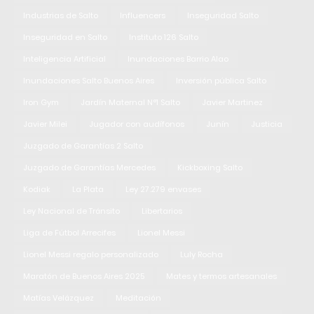
Industrias de Salto
Influencers
Inseguridad Salto
Inseguridad en Salto
Instituto 126 Salto
Inteligencia Artificial
Inundaciones Barrio Alao
Inundaciones Salto Buenos Aires
Inversión pública Salto
Iron Gym
Jardín Maternal N°1 Salto
Javier Martinez
Javier Milei
Jugador con audífonos
Junín
Justicia
Juzgado de Garantías 2 Salto
Juzgado de Garantías Mercedes
Kickboxing Salto
Kodiak
La Plata
Ley 27.279 envases
Ley Nacional de Tránsito
Libertarios
Liga de Fútbol Arrecifes
Lionel Messi
Lionel Messi regalo personalizado
Luly Rocha
Maratón de Buenos Aires 2025
Mates y termos artesanales
Matías Velázquez
Meditación