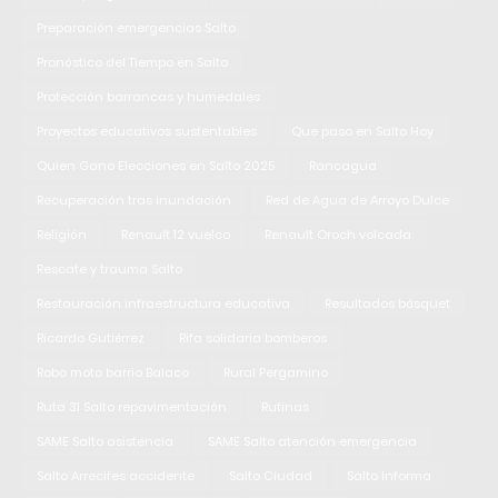
Preparación emergencias Salto
Pronóstico del Tiempo en Salto
Protección barrancas y humedales
Proyectos educativos sustentables
Que paso en Salto Hoy
Quien Gano Elecciones en Salto 2025
Rancagua
Recuperación tras inundación
Red de Agua de Arroyo Dulce
Religión
Renault 12 vuelco
Renault Oroch volcada
Rescate y trauma Salto
Restauración infraestructura educativa
Resultados básquet
Ricardo Gutiérrez
Rifa solidaria bomberos
Robo moto barrio Balaco
Rural Pergamino
Ruta 31 Salto repavimentación
Rutinas
SAME Salto asistencia
SAME Salto atención emergencia
Salto Arrecifes accidente
Salto Ciudad
Salto Informa