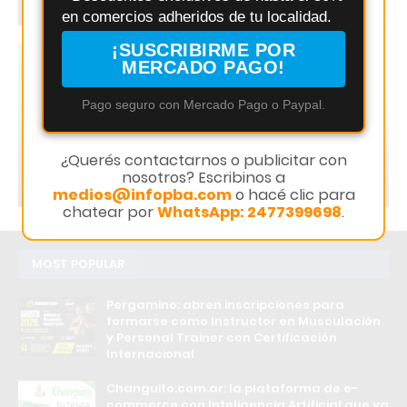
ÚLTIMO MOMENTO
en comercios adheridos de tu localidad.
¡SUSCRIBIRME POR
MERCADO PAGO!
Changuito
Pago seguro con Mercado Pago o Paypal.
Changuito.com.ar: la plataforma de e-
commerce con Inteligencia Artificial que ya
utilizan más de 3.000 comercios argentinos
¿Querés contactarnos o publicitar con
nosotros? Escribinos a
Redacción Infopba
medios@infopba.com
o hacé clic para
chatear por
WhatsApp: 2477399698
.
MOST POPULAR
Pergamino: abren inscripciones para
formarse como Instructor en Musculación
y Personal Trainer con Certificación
Internacional
Changuito.com.ar: la plataforma de e-
commerce con Inteligencia Artificial que ya