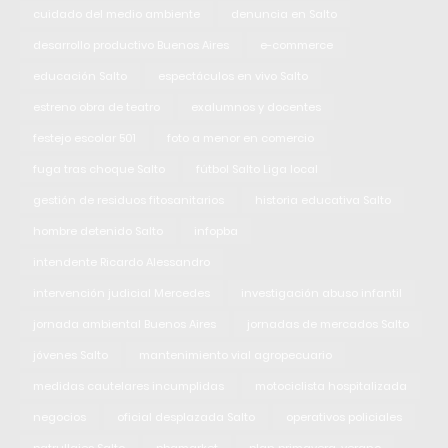
cuidado del medio ambiente
denuncia en Salto
desarrollo productivo Buenos Aires
e-commerce
educación Salto
espectáculos en vivo Salto
estreno obra de teatro
exalumnos y docentes
festejo escolar 501
foto a menor en comercio
fuga tras choque Salto
fútbol Salto Liga local
gestión de residuos fitosanitarios
historia educativa Salto
hombre detenido Salto
infopba
intendente Ricardo Alessandro
intervención judicial Mercedes
investigación abuso infantil
jornada ambiental Buenos Aires
jornadas de mercados Salto
jóvenes Salto
mantenimiento vial agropecuario
medidas cautelares incumplidas
motociclista hospitalizada
negocios
oficial desplazada Salto
operativos policiales
patrullajes Salto
pbamarket
plan primavera-verano