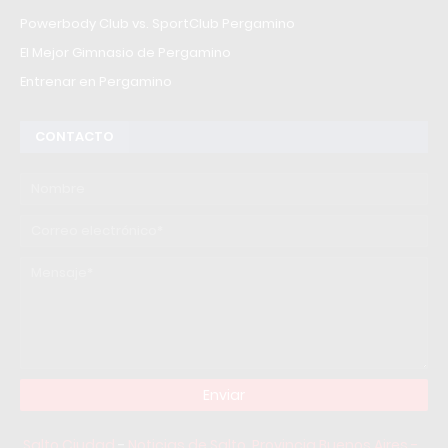
Powerbody Club vs. SportClub Pergamino
El Mejor Gimnasio de Pergamino
Entrenar en Pergamino
CONTACTO
Salto Ciudad
-
Noticias de Salto, Provincia Buenos Aires -