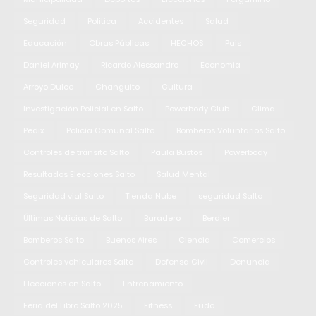
Seguridad
Politica
Accidentes
Salud
Educación
Obras Públicas
HECHOS
Pais
Daniel Arimay
Ricardo Alessandro
Economia
Arroyo Dulce
Changuito
Cultura
Investigación Policial en Salto
Powerbody Club
Clima
Pedix
Policía Comunal Salto
Bomberos Voluntarios Salto
Controles de tránsito Salto
Paula Bustos
Powerbody
Resultados Elecciones Salto
Salud Mental
Seguridad vial Salto
Tienda Nube
seguridad Salto
Últimas Noticias de Salto
Baradero
Berdier
Bomberos Salto
Buenos Aires
Ciencia
Comercios
Controles vehiculares Salto
Defensa Civil
Denuncia
Elecciones en Salto
Entrenamiento
Feria del Libro Salto 2025
Fitness
Fudo