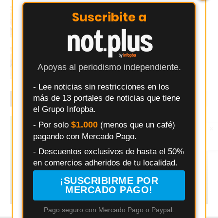
La revolución de la longevidad llega a
Suscribite a
Junín: promesas de vivir más y mejor
Rutinapp.me - Plataforma de Clases Online
de Pilates, Yoga, HIIT, Cardio Dance,
Apoyas al periodismo independiente.
Calistenia y otras Disciplinas
- Lee noticias sin restricciones en los
más de 13 portales de noticias que tiene
ÚLTIMO MOMENTO
el Grupo Infopba.
$1.000
- Por solo
(menos que un café)
Changuito
×
Entérate primero
pagando con Mercado Pago.
Síguenos en
Instagram
- Descuentos exclusivos de hasta el 50%
Changuito.com.ar: la plataforma de e-
en comercios adheridos de tu localidad.
commerce con Inteligencia Artificial que ya
utilizan más de 3.000 comercios argentinos
¡SUSCRIBIRME POR
MERCADO PAGO!
Redacción Infopba
Pago seguro con Mercado Pago o Paypal.