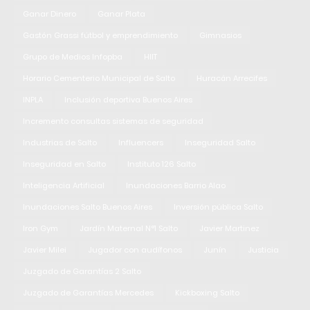
Ganar Dinero
Ganar Plata
Gastón Grassi fútbol y emprendimiento
Gimnasios
Grupo de Medios Infopba
HIIT
Horario Cementerio Municipal de Salto
Huracán Arrecifes
INPLA
Inclusión deportiva Buenos Aires
Incremento consultas sistemas de seguridad
Industrias de Salto
Influencers
Inseguridad Salto
Inseguridad en Salto
Instituto 126 Salto
Inteligencia Artificial
Inundaciones Barrio Alao
Inundaciones Salto Buenos Aires
Inversión pública Salto
Iron Gym
Jardín Maternal N°1 Salto
Javier Martinez
Javier Milei
Jugador con audífonos
Junín
Justicia
Juzgado de Garantías 2 Salto
Juzgado de Garantías Mercedes
Kickboxing Salto