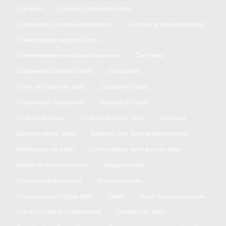
Comprar
Concejo Deliberante Salto
Conducción sin documentación
Conductor ileso accidente
Conectividad regional Salto
Contenedores reciclados viviendas
Controles
Cooperativa Eléctrica Salto
Corrupción
Corte de Calles en Salto
Costanera Salto
Creatina en Pergamino
Crecida Río Salto
Cristian Antúnez
Cristian Antúnez Salto
Córdoba
Decisión Niñez Salto
Defensa Civil Salto entrenamiento
Defensores de Salto
Delincuentes Salto Buenos Aires
Delitos en barrios nuevos
Diego Rafaelli
Directorio de Empresas
Discriminación
Discriminación fútbol Salto
Dolar
Dolar Estadounidense
Donde Comprar Suplementos
Donde Voto Salto