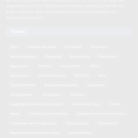
secuestro activo. Noticias recientes sobre Detienen en
Salto a joven que circulaba en moto con pedido de
secuestro activo.
TEMAS
Salto
Interes General
Policiales
Provincia
Municipalidad
Deportes
Elecciones
Pergamino
Seguridad
Politica
Accidentes
Salud
Educación
Obras Públicas
HECHOS
Pais
Daniel Arimay
Ricardo Alessandro
Economia
Arroyo Dulce
Changuito
Cultura
Investigación Policial en Salto
Powerbody Club
Clima
Pedix
Policía Comunal Salto
Bomberos Voluntarios Salto
Controles de tránsito Salto
Paula Bustos
Powerbody
Resultados Elecciones Salto
Salud Mental