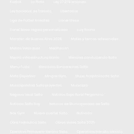
Kodiak
La Plata
Ley 27.279 envases
Ley Nacional de Tránsito
Libertarios
Liga de Fútbol Arrecifes
Lionel Messi
Lionel Messi regalo personalizado
Luly Rocha
Maratón de Buenos Aires 2025
Mates y termos artesanales
Matías Velázquez
Meditación
Mejora infraestructura barrio
Menores conduciendo Salto
Menu Fudo
Mercados Bonaerenses Salto
Meta Deportiva
Mingos Gym
Mujer hospitalizada Salto
Municipalidad Salto proyectos
Municipio
Negocio local Salto
Noticias Expo Rural Pergamino
Noticias Salto Hoy
Noticias de Municipalidad de Salto
Nox Gym
Nuevo cuartel Salto
Nutrición
Obra hidráulica Salto
Obras viales Salto 2025
Operativo Primavera-Verano Salto
Operativos tránsito sábado