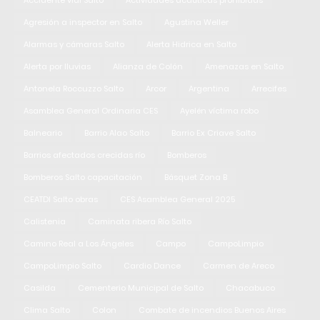
Agresión a inspector en Salto
Agustina Weller
Alarmas y cámaras Salto
Alerta Hidrica en Salto
Alerta por lluvias
Alianza de Colón
Amenazas en Salto
Antonela Roccuzzo Salto
Arcor
Argentina
Arrecifes
Asamblea General Ordinaria CES
Ayelén víctima robo
Balneario
Barrio Alao Salto
Barrio Ex Criave Salto
Barrios afectados crecidas río
Bomberos
Bomberos Salto capacitación
Básquet Zona B
CEATDI Salto obras
CES Asamblea General 2025
Calistenia
Caminata ribera Río Salto
Camino Real a Los Ángeles
Campo
CampoLimpio
CampoLimpio Salto
Cardio Dance
Carmen de Areco
Casilda
Cementerio Municipal de Salto
Chacabuco
Clima Salto
Colon
Combate de incendios Buenos Aires