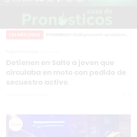
amino: Comparativa
POWERBODY CLUB presentó un sistema
Ch
LAS MÁS LEIDAS
pales gimnasios
de afiliados para generar ingresos
co
Página Principal
Policiales
recomendando el gimnasio
qu
Detienen en Salto a joven que
co
circulaba en moto con pedido de
secuestro activo
Redacción Infopba
0