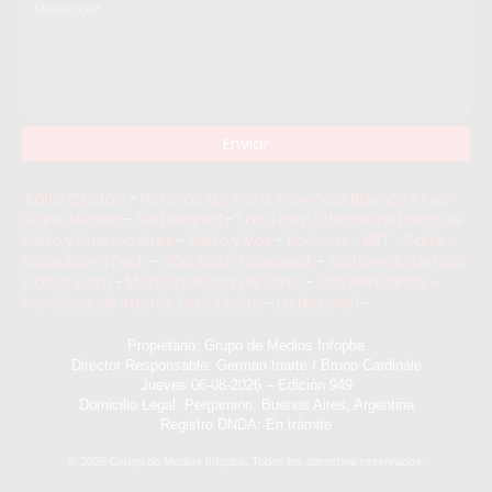
Salto Ciudad
-
Noticias de Salto, Provincia Buenos Aires -
Diario Núcleo
-
Saltoenred
-
Salto Hoy: Ultimas noticias de
Salto y Buenos Aires
-
Salto y Vos
-
Noticias - BBT - Salto -
BroadBandTech
-
360 Salto Facebook
-
Salto en la Noticia
Canal Salto
-
Municipalidad de Salto
-
LOS PRINCIPIOS –
Periódico de Interés Gral. | Salto
-
La Noticia 1
-
Propietario: Grupo de Medios Infopba
Director Responsable: German Iriarte / Bruno Cardinale
Jueves 06-08-2026 – Edición 949
Domicilio Legal: Pergamino, Buenos Aires, Argentina
Registro DNDA: En trámite
©
2026
Grupo de Medios Infopba. Todos los derechos reservados.