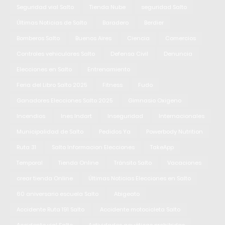
Seguridad vial Salto
Tienda Nube
seguridad Salto
Últimas Noticias de Salto
Baradero
Berdier
Bomberos Salto
Buenos Aires
Ciencia
Comercios
Controles vehiculares Salto
Defensa Civil
Denuncia
Elecciones en Salto
Entrenamiento
Feria del Libro Salto 2025
Fitness
Fudo
Ganadores Elecciones Salto 2025
Gimnasio Oxigeno
Incendios
Ines Indart
Inseguridad
Internacionales
Municipalidad de Salto
Pedidos Ya
Powerbody Nutrition
Ruta 31
Salto Informacion Elecciones
TakeApp
Temporal
Tienda Online
Tránsito Salto
Vacaciones
crear tienda Online
Últimas Noticias Elecciones en Salto
60 aniversario escuela Salto
Abigeato
Accidente Ruta 191 Salto
Accidente motocicleta Salto
Accidente vial Salto
Actividades acuáticas prohibidas