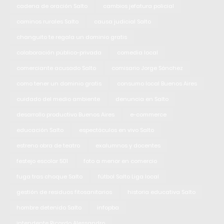
cadena de oración Salto
cambios jefatura policial
caminos rurales Salto
causa judicial Salto
changuito te regala un dominio gratis
colaboración público-privada
comedia local
comerciante acusado Salto
comisario Jorge Sánchez
como tener un dominio gratis
consumo local Buenos Aires
cuidado del medio ambiente
denuncia en Salto
desarrollo productivo Buenos Aires
e-commerce
educación Salto
espectáculos en vivo Salto
estreno obra de teatro
exalumnos y docentes
festejo escolar 501
foto a menor en comercio
fuga tras choque Salto
fútbol Salto Liga local
gestión de residuos fitosanitarios
historia educativa Salto
hombre detenido Salto
infopba
intendente Ricardo Alessandro