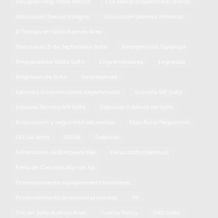
Douglas Haig Pablo Mazza
Eco-teiner proyecto estudiantil
Educación Sexual Integral
Educación primera infancia
El Tiempo en Salto Buenos Aires
Elecciones 6 de Septiembre Salto
Emergencias Tapalqué
Emprendedor Mate Salto
Emprendedores
Empresas
Empresas de Salto
Empretienda
Episodio discriminatorio deporte local
Escuela 501 Salto
Escuela Técnica N°1 Salto
Espacios Públicos de Salto
Evacuación y seguridad educativa
Expo Rural Pergamino
FE.LI.SA Salto
FELISA
Fabricas
Federación de Bomberos PBA
Felisa Salto literatura
Feria de Ciencias Mar de Ajó
Financiamiento equipamiento bomberos
Financiamiento provincial proyectos
Fit
Frio en Salto Buenos Aires
Fuerza Patria
GAD Salto