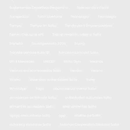
Suplementos Deportivos Pergamino
Taekwondo infantil
Takepedido
Tatín Libertario
Tecnologia
Tecnología
Tiempo
Tiempo en Salto
Tienda para Emprendedores
Torneo Clausura APB
Transformación urbana Salto
Transito
Tricampeonato 2025
Trump
Tránsito cortado Ruta 191
Tránsito municipal Salto
UFI 5 Mercedes
UNICEF
Valta Gym
Vecinos
Vecinos autoconvocados Salto
Vender
Verano
Virales
Viviendas sustentables Salto
Voley
WhatsApp
Yoga
abuso sexual menor Salto
accidentes de tránsito Salto
actividades culturales Salto
alimentos accesibles Salto
allanamientos Salto
apoyo comunitario Salto
app
atletas de Salto
autores y escritores Salto
balance Cooperativa Eléctrica Salto