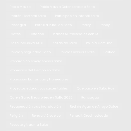
Pablo Mazza
Pablo Mazza Defensores de Salto
Padrón Electoral Salto
Participación infantil Salto
Passaglia
Patrulla Rural de Salto
Pedify
Pency
Pilates
Pistacho
Planes Nutricionales con IA
Plaza Inclusiva Azul
Plazas de Salto
Policía Comunal
Policía y seguridad Salto
Policías versus OVNIs
Política
Preparación emergencias Salto
Pronóstico del Tiempo en Salto
Protección barrancas y humedales
Proyectos educativos sustentables
Que paso en Salto Hoy
Quien Gano Elecciones en Salto 2025
Rancagua
Recuperación tras inundación
Red de Agua de Arroyo Dulce
Religión
Renault 12 vuelco
Renault Oroch volcada
Rescate y trauma Salto