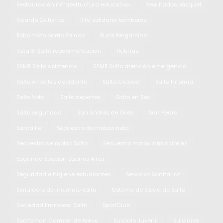
Restauración infraestructura educativa
Resultados básquet
Ricardo Gutiérrez
Rifa solidaria bomberos
Robo moto barrio Balaco
Rural Pergamino
Ruta 31 Salto repavimentación
Rutinas
SAME Salto asistencia
SAME Salto atención emergencia
Salto Arrecifes accidente
Salto Ciudad
Salto Informa
Salto Vota
Salto deportes
Salto en Red
Salto seguridad
San Andrés de Giles
San Pedro
Santa Fe
Secuestro de motocicleta
Secuestro de motos Salto
Secuestro motos infracciones
Segunda Seccion Buenos Aires
Seguridad e higiene estudiantes
Servicios Sanitarios
Simulacro de incendio Salto
Sistema de Salud de Salto
Sociedad Francesa Salto
SportClub
Sportsman Carmen de Areco
Suicidio Juvenil
Suicidios