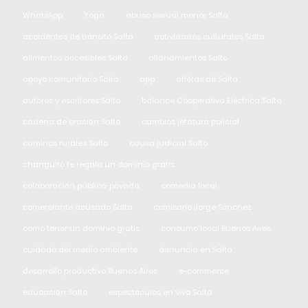
WhatsApp
Yoga
abuso sexual menor Salto
accidentes de tránsito Salto
actividades culturales Salto
alimentos accesibles Salto
allanamientos Salto
apoyo comunitario Salto
app
atletas de Salto
autores y escritores Salto
balance Cooperativa Eléctrica Salto
cadena de oración Salto
cambios jefatura policial
caminos rurales Salto
causa judicial Salto
changuito te regala un dominio gratis
colaboración público-privada
comedia local
comerciante acusado Salto
comisario Jorge Sánchez
como tener un dominio gratis
consumo local Buenos Aires
cuidado del medio ambiente
denuncia en Salto
desarrollo productivo Buenos Aires
e-commerce
educación Salto
espectáculos en vivo Salto