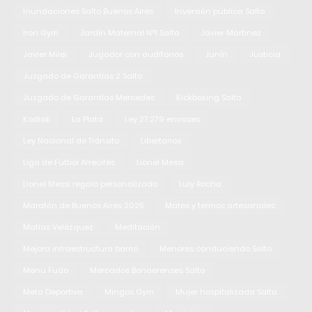
Inundaciones Salto Buenos Aires
Inversión pública Salto
Iron Gym
Jardín Maternal N°1 Salto
Javier Martinez
Javier Milei
Jugador con audífonos
Junín
Justicia
Juzgado de Garantías 2 Salto
Juzgado de Garantías Mercedes
Kickboxing Salto
Kodiak
La Plata
Ley 27.279 envases
Ley Nacional de Tránsito
Libertarios
Liga de Fútbol Arrecifes
Lionel Messi
Lionel Messi regalo personalizado
Luly Rocha
Maratón de Buenos Aires 2025
Mates y termos artesanales
Matías Velázquez
Meditación
Mejora infraestructura barrio
Menores conduciendo Salto
Menu Fudo
Mercados Bonaerenses Salto
Meta Deportiva
Mingos Gym
Mujer hospitalizada Salto