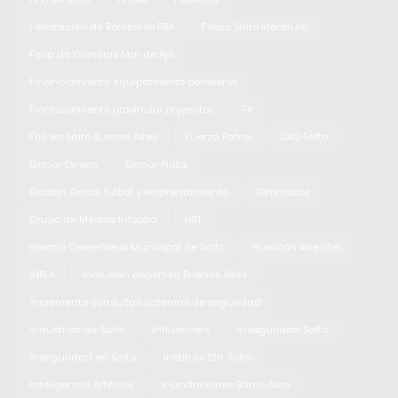
Federación de Bomberos PBA
Felisa Salto literatura
Feria de Ciencias Mar de Ajó
Financiamiento equipamiento bomberos
Financiamiento provincial proyectos
Fit
Frio en Salto Buenos Aires
Fuerza Patria
GAD Salto
Ganar Dinero
Ganar Plata
Gastón Grassi fútbol y emprendimiento
Gimnasios
Grupo de Medios Infopba
HIIT
Horario Cementerio Municipal de Salto
Huracán Arrecifes
INPLA
Inclusión deportiva Buenos Aires
Incremento consultas sistemas de seguridad
Industrias de Salto
Influencers
Inseguridad Salto
Inseguridad en Salto
Instituto 126 Salto
Inteligencia Artificial
Inundaciones Barrio Alao