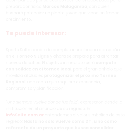
acompañado por su cuerpo técnico, encabezado por el
preparador físico
Marcos Malagamba
, con quien
buscará potenciar un plantel joven que viene en franco
crecimiento.
Te puede interesar:
Sports Salto acaba de completar una buena campaña
en el
Torneo 5 Ligas
y ahora se prepara para afrontar
nuevos desafíos. El objetivo inmediato será
competir
con solidez en el torneo local
, pero el gran anhelo que
moviliza al club es
protagonizar el próximo Torneo
Regional
, una meta que requiere experiencia,
compromiso y planificación.
“
Uno siempre vuelve donde fue feliz
”, expresaron desde la
institución en el anuncio de su regreso. En
InfoSalto.com.ar
entendemos el valor simbólico de este
regreso:
Nasta no solo vuelve como DT, sino como
referente de un proyecto que busca consolidar