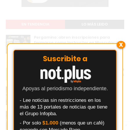
EN TENDENCIA
LO MÁS LEIDO
Pergamino: abren inscripciones para
formarse como Instructor en Musculación
X
y Personal Trainer con Certificación
Internacional
Suscribite a
Changuito.com.ar: la plataforma de e-
commerce con Inteligencia Artificial que ya
utilizan más de 3.000 comercios argentinos
Apoyas al periodismo independiente.
Entrenar en Pergamino: Comparativa real
de los principales gimnasios
- Lee noticias sin restricciones en los
más de 13 portales de noticias que tiene
POWERBODY CLUB presentó un sistema de
el Grupo Infopba.
afiliados para generar ingresos
$1.000
- Por solo
(menos que un café)
recomendando el gimnasio
×
Entérate primero
pagando con Mercado Pago.
Síguenos en