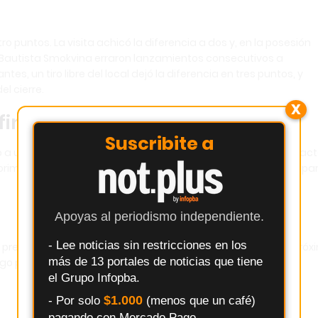
puntos. La visita achicó la diferencia a dos y, en la posesión
y Bautista Smokvina erraron lanzamientos consecutivos a
es, un tiro libre del local dejó la diferencia en tres puntos, y
el cierre.
X
final
Suscribite a
do a un alargue donde Gutiérrez no pudo sobreponerse al impac
 primera ronda del certamen con una victoria y tres derrotas pa
Apoyas al periodismo independiente.
- Lee noticias sin restricciones en los
e prepara para enfrentar al invicto
Comunicaciones
en su próx
más de 13 portales de noticias que tiene
o para intentar retomar la senda del triunfo.
el Grupo Infopba.
$1.000
- Por solo
(menos que un café)
pagando con Mercado Pago.