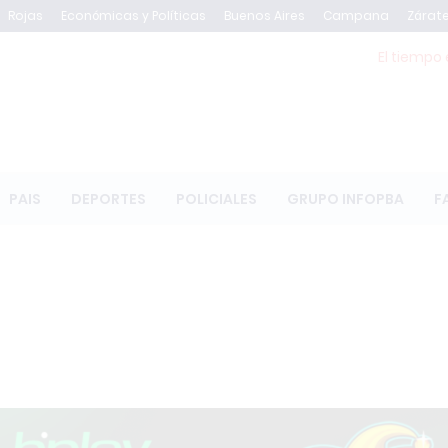
Rojas
Económicas y Políticas
Buenos Aires
Campana
Zárat
El tiempo 
PAIS
DEPORTES
POLICIALES
GRUPO INFOPBA
F