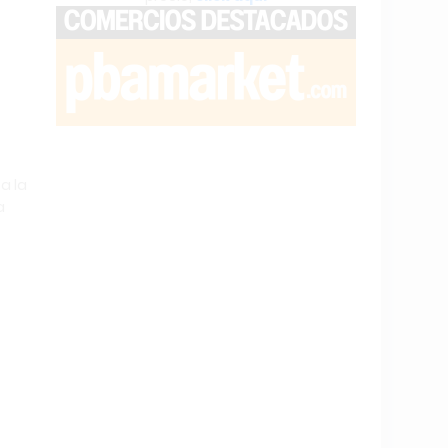
a la
a