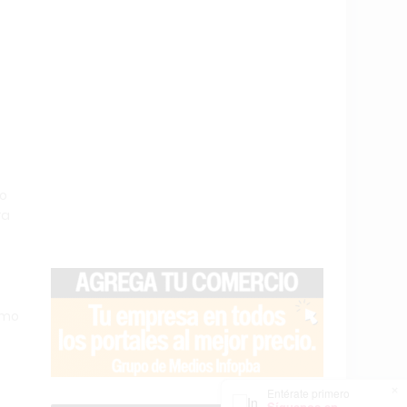
to
ra
imo
×
Entérate primero
Síguenos en