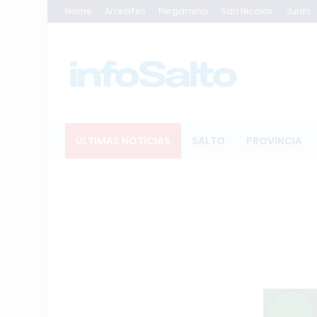
Home
Arrecifes
Pergamino
San Nicolás
Junín
ÚLTIMAS NOTICIAS
SALTO
PROVINCIA