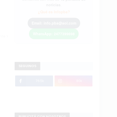
noticias
.
¿Qué es Infopba?
Email: info.pba@aol.com
WhatsApp: 2477399698
ente
SEGUINOS
76.5k
80k
PUBLICITÁ CON NOSOTROS