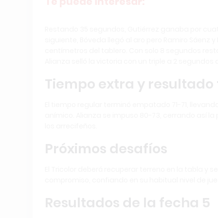
Te puede interesar:
Restando 35 segundos, Gutiérrez ganaba por cuatro 
siguiente, Bóveda llegó al aro pero Ramiro Sáenz 
centímetros del tablero. Con solo 8 segundos restant
Alianza selló la victoria con un triple a 2 segundos d
Tiempo extra y resultado 
El tiempo regular terminó empatado 71-71, llevan
anímico. Alianza se impuso 80-73, cerrando así la
los arrecifeños.
Próximos desafíos
El Tricolor deberá recuperar terreno en la tabla y s
compromiso, confiando en su habitual nivel de jueg
Resultados de la fecha 5