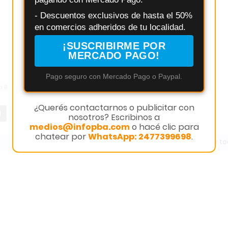
- Descuentos exclusivos de hasta el 50%
en comercios adheridos de tu localidad.
¡SUSCRIBIRME POR
MERCADO PAGO!
Pago seguro con Mercado Pago o Paypal.
a B
Resultados básquet
Ricardo Gutiérrez
Torneo Clausura APB
¿Querés contactarnos o publicitar con
nosotros? Escribinos a
medios@infopba.com
o hacé clic para
chatear por
WhatsApp: 2477399698
.
Ver t