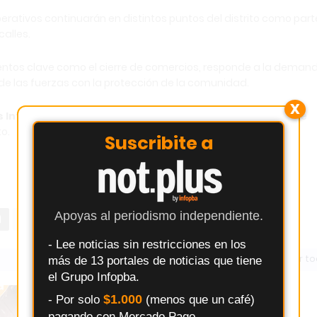
erativos continuarán en distintos puntos del distrito como part
calles.
mentos clave como el cierre de comercios, responde a la deman
 las fuerzas con la protección de la comunidad.
X
os Infopba.com
continuará informando sobre las acciones de
to.
Suscribite a
Apoyas al periodismo independiente.
- Lee noticias sin restricciones en los
Ver t
más de 13 portales de noticias que tiene
el Grupo Infopba.
$1.000
- Por solo
(menos que un café)
pagando con Mercado Pago.