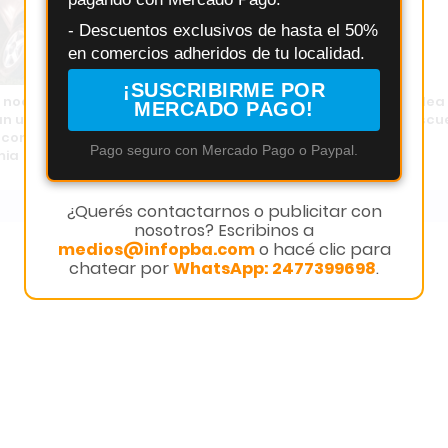
- Descuentos exclusivos de hasta el 50%
en comercios adheridos de tu localidad.
¡SUSCRIBIRME POR
 nocturno en Salto:
Escándalo en Salto: brutal pelea
MERCADO PAGO!
n un auto y una moto en
entre mujeres frente a una escu
 contra picadas y
llena de alumnos
Pago seguro con Mercado Pago o Paypal.
mia
¿Querés contactarnos o publicitar con
nosotros? Escribinos a
medios@infopba.com
o hacé clic para
chatear por
WhatsApp: 2477399698
.