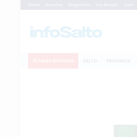
Home
Arrecifes
Pergamino
San Nicolás
Junín
ÚLTIMAS NOTICIAS
SALTO
PROVINCIA