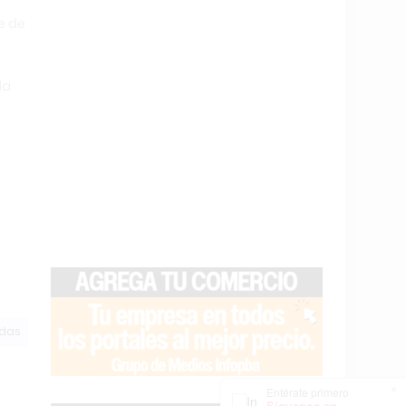
e de
da
odas
×
Entérate primero
Síguenos en