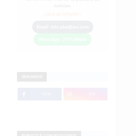
noticias
.
¿Qué es Infopba?
Email: info.pba@aol.com
WhatsApp: 2477399698
SEGUINOS
76.5k
80k
PUBLICITÁ CON NOSOTROS