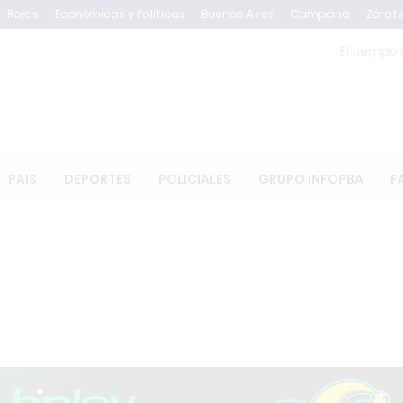
Rojas
Económicas y Políticas
Buenos Aires
Campana
Zárat
El tiempo 
PAIS
DEPORTES
POLICIALES
GRUPO INFOPBA
F