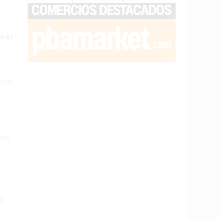
n el
idad
rio
s