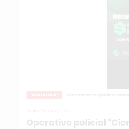
ón Internacional
Entrenar en Pergamino: Compara
LAS MÁS LEIDAS
Página Principal
Salto
Operativo policial “Cie