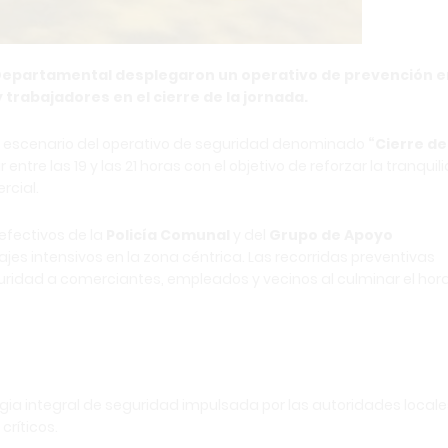
 Departamental desplegaron un operativo de prevención e
rabajadores en el cierre de la jornada.
fue escenario del operativo de seguridad denominado
“Cierre de
ntre las 19 y las 21 horas con el objetivo de reforzar la tranquil
rcial.
 efectivos de la
Policía Comunal
y del
Grupo de Apoyo
lajes intensivos en la zona céntrica. Las recorridas preventivas
ridad a comerciantes, empleados y vecinos al culminar el hora
gia integral de seguridad impulsada por las autoridades locale
críticos.