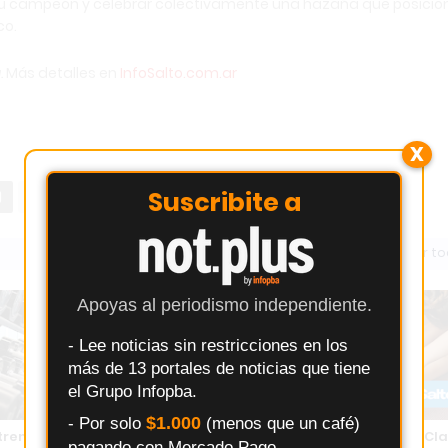
su campeón y celebrar colectivamente una hazaña que posicio
co.
.
Más detalles en
InfoSalto.com.ar
X
Suscribite a
Ver t
Apoyas al periodismo independiente.
- Lee noticias sin restricciones en los
más de 13 portales de noticias que tiene
el Grupo Infopba.
$1.000
- Por solo
(menos que un café)
renar en Pergamino: un
Rutinapp.me - Plataforma de Cl
pagando con Mercado Pago.