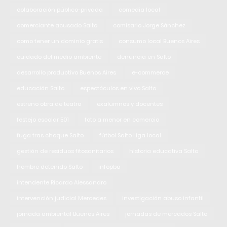
colaboración público-privada
comedia local
comerciante acusado Salto
comisario Jorge Sánchez
como tener un dominio gratis
consumo local Buenos Aires
cuidado del medio ambiente
denuncia en Salto
desarrollo productivo Buenos Aires
e-commerce
educación Salto
espectáculos en vivo Salto
estreno obra de teatro
exalumnos y docentes
festejo escolar 501
foto a menor en comercio
fuga tras choque Salto
fútbol Salto Liga local
gestión de residuos fitosanitarios
historia educativa Salto
hombre detenido Salto
infopba
intendente Ricardo Alessandro
intervención judicial Mercedes
investigación abuso infantil
jornada ambiental Buenos Aires
jornadas de mercados Salto