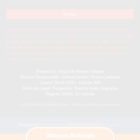
Salto Ciudad
-
Noticias de Salto, Provincia Buenos Aires -
Diario Núcleo
-
Saltoenred
-
Salto Hoy: Ultimas noticias de
Salto y Buenos Aires
-
Salto y Vos
-
Noticias - BBT - Salto -
BroadBandTech
-
360 Salto Facebook
-
Salto en la Noticia
Canal Salto
-
Municipalidad de Salto
-
LOS PRINCIPIOS –
Periódico de Interés Gral. | Salto
-
La Noticia 1
-
Propietario: Grupo de Medios Infopba
Director Responsable: German Iriarte / Bruno Cardinale
Jueves 06-08-2026 – Edición 949
Domicilio Legal: Pergamino, Buenos Aires, Argentina
Registro DNDA: En trámite
©
2026
Grupo de Medios Infopba. Todos los derechos reservados.
Design by
Templateify
| Distributed by
Gooyaabi
Home
Últimas Noticias