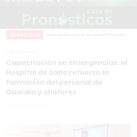
resentó un sistema
Changuito.com.ar: la plataforma de e-
“L
LAS MÁS LEIDAS
 generar ingresos
commerce con Inteligencia Artificial
el
Página Principal
Salto
 gimnasio
que ya utilizan más de 3.000
Capacitación en emergencias: el
comercios argentinos
Hospital de Salto refuerza la
formación del personal de
Guardia y choferes
Redacción Infopba
0