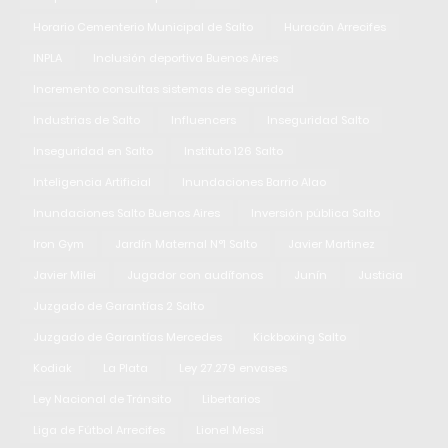
Horario Cementerio Municipal de Salto
Huracán Arrecifes
INPLA
Inclusión deportiva Buenos Aires
Incremento consultas sistemas de seguridad
Industrias de Salto
Influencers
Inseguridad Salto
Inseguridad en Salto
Instituto 126 Salto
Inteligencia Artificial
Inundaciones Barrio Alao
Inundaciones Salto Buenos Aires
Inversión pública Salto
Iron Gym
Jardín Maternal N°1 Salto
Javier Martinez
Javier Milei
Jugador con audífonos
Junín
Justicia
Juzgado de Garantías 2 Salto
Juzgado de Garantías Mercedes
Kickboxing Salto
Kodiak
La Plata
Ley 27.279 envases
Ley Nacional de Tránsito
Libertarios
Liga de Fútbol Arrecifes
Lionel Messi