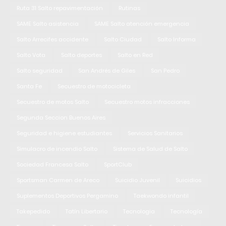
Ruta 31 Salto repavimentación
Rutinas
SAME Salto asistencia
SAME Salto atención emergencia
Salto Arrecifes accidente
Salto Ciudad
Salto Informa
Salto Vota
Salto deportes
Salto en Red
Salto seguridad
San Andrés de Giles
San Pedro
Santa Fe
Secuestro de motocicleta
Secuestro de motos Salto
Secuestro motos infracciones
Segunda Seccion Buenos Aires
Seguridad e higiene estudiantes
Servicios Sanitarios
Simulacro de incendio Salto
Sistema de Salud de Salto
Sociedad Francesa Salto
SportClub
Sportsman Carmen de Areco
Suicidio Juvenil
Suicidios
Suplementos Deportivos Pergamino
Taekwondo infantil
Takepedido
Tatín Libertario
Tecnologia
Tecnología