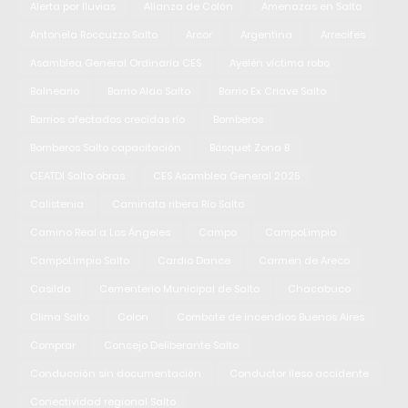
Alerta por lluvias
Alianza de Colón
Amenazas en Salto
Antonela Roccuzzo Salto
Arcor
Argentina
Arrecifes
Asamblea General Ordinaria CES
Ayelén víctima robo
Balneario
Barrio Alao Salto
Barrio Ex Criave Salto
Barrios afectados crecidas río
Bomberos
Bomberos Salto capacitación
Básquet Zona B
CEATDI Salto obras
CES Asamblea General 2025
Calistenia
Caminata ribera Río Salto
Camino Real a Los Ángeles
Campo
CampoLimpio
CampoLimpio Salto
Cardio Dance
Carmen de Areco
Casilda
Cementerio Municipal de Salto
Chacabuco
Clima Salto
Colon
Combate de incendios Buenos Aires
Comprar
Concejo Deliberante Salto
Conducción sin documentación
Conductor ileso accidente
Conectividad regional Salto