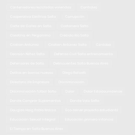
Contenedores reciclados viviendas
Controles
Cooperativa Eléctrica Salto
Corrupción
Corte de Calles en Salto
Costanera Salto
Creatina en Pergamino
Crecida Río Salto
Cristian Antúnez
Cristian Antúnez Salto
Córdoba
Decisión Niñez Salto
Defensa Civil Salto entrenamiento
Defensores de Salto
Delincuentes Salto Buenos Aires
Delitos en barrios nuevos
Diego Rafaelli
Directorio de Empresas
Discriminación
Discriminación fútbol Salto
Dolar
Dolar Estadounidense
Donde Comprar Suplementos
Donde Voto Salto
Douglas Haig Pablo Mazza
Eco-teiner proyecto estudiantil
Educación Sexual Integral
Educación primera infancia
El Tiempo en Salto Buenos Aires