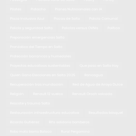
Pilates
Pistacho
Planes Nutricionales con IA
Plaza Inclusiva Azul
Plazas de Salto
Policía Comunal
Policía y seguridad Salto
Policías versus OVNIs
Política
Preparación emergencias Salto
Pronóstico del Tiempo en Salto
Protección barrancas y humedales
Proyectos educativos sustentables
Que paso en Salto Hoy
Quien Gano Elecciones en Salto 2025
Rancagua
Recuperación tras inundación
Red de Agua de Arroyo Dulce
Religión
Renault 12 vuelco
Renault Oroch volcada
Rescate y trauma Salto
Restauración infraestructura educativa
Resultados básquet
Ricardo Gutiérrez
Rifa solidaria bomberos
Robo moto barrio Balaco
Rural Pergamino