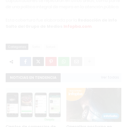
capacitaciones se replicarán en otras áreas, como parte
de una política integral de mejora en la atención pública.
Esta cobertura fue elaborada por la
Redacción de Info
Salto del Grupo de Medios
Infopba.com
.
Categorias
Salto
Salud
NOTICIAS EN TENDENCIA
Ver todas
Cientos de comercios de
Operativo nocturno en