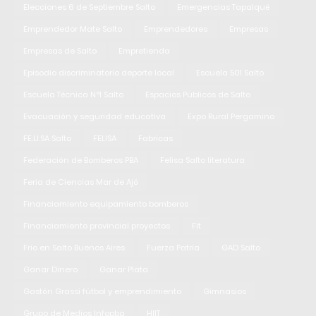
Elecciones 6 de Septiembre Salto
Emergencias Tapalqué
Emprendedor Mate Salto
Emprendedores
Empresas
Empresas de Salto
Empretienda
Episodio discriminatorio deporte local
Escuela 501 Salto
Escuela Técnica N°1 Salto
Espacios Públicos de Salto
Evacuación y seguridad educativa
Expo Rural Pergamino
FE.LI.SA Salto
FELISA
Fabricas
Federación de Bomberos PBA
Felisa Salto literatura
Feria de Ciencias Mar de Ajó
Financiamiento equipamiento bomberos
Financiamiento provincial proyectos
Fit
Frio en Salto Buenos Aires
Fuerza Patria
GAD Salto
Ganar Dinero
Ganar Plata
Gastón Grassi fútbol y emprendimiento
Gimnasios
Grupo de Medios Infopba
HIIT