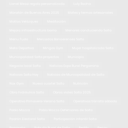
Lionel Messi regalo personalizado
Luly Rocha
Maratón de Buenos Aires 2025
Mates y termos artesanales
Matías Velázquez
Meditación
Mejora infraestructura barrio
Menores conduciendo Salto
Menu Fudo
Mercados Bonaerenses Salto
Meta Deportiva
Mingos Gym
Mujer hospitalizada Salto
Municipalidad Salto proyectos
Municipio
Negocio local Salto
Noticias Expo Rural Pergamino
Noticias Salto Hoy
Noticias de Municipalidad de Salto
Nox Gym
Nuevo cuartel Salto
Nutrición
Obra hidráulica Salto
Obras viales Salto 2025
Operativo Primavera-Verano Salto
Operativos tránsito sábado
Pablo Mazza
Pablo Mazza Defensores de Salto
Padrón Electoral Salto
Participación infantil Salto
Passaglia
Patrulla Rural de Salto
Pedify
Pency