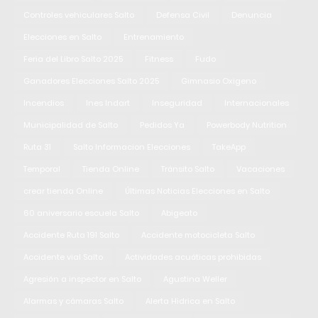
Controles vehiculares Salto
Defensa Civil
Denuncia
Elecciones en Salto
Entrenamiento
Feria del Libro Salto 2025
Fitness
Fudo
Ganadores Elecciones Salto 2025
Gimnasio Oxigeno
Incendios
Ines Indart
Inseguridad
Internacionales
Municipalidad de Salto
Pedidos Ya
Powerbody Nutrition
Ruta 31
Salto Informacion Elecciones
TakeApp
Temporal
Tienda Online
Tránsito Salto
Vacaciones
crear tienda Online
Últimas Noticias Elecciones en Salto
60 aniversario escuela Salto
Abigeato
Accidente Ruta 191 Salto
Accidente motocicleta Salto
Accidente vial Salto
Actividades acuáticas prohibidas
Agresión a inspector en Salto
Agustina Weller
Alarmas y cámaras Salto
Alerta Hidrica en Salto