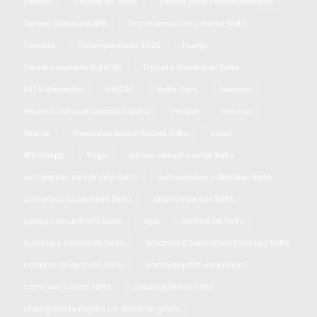
Tiempo
Tiempo en Salto
Tienda para Emprendedores
Torneo Clausura APB
Transformación urbana Salto
Transito
Tricampeonato 2025
Trump
Tránsito cortado Ruta 191
Tránsito municipal Salto
UFI 5 Mercedes
UNICEF
Valta Gym
Vecinos
Vecinos autoconvocados Salto
Vender
Verano
Virales
Viviendas sustentables Salto
Voley
WhatsApp
Yoga
abuso sexual menor Salto
accidentes de tránsito Salto
actividades culturales Salto
alimentos accesibles Salto
allanamientos Salto
apoyo comunitario Salto
app
atletas de Salto
autores y escritores Salto
balance Cooperativa Eléctrica Salto
cadena de oración Salto
cambios jefatura policial
caminos rurales Salto
causa judicial Salto
changuito te regala un dominio gratis