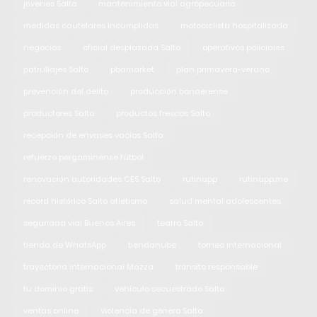
jóvenes Salto
mantenimiento vial agropecuario
medidas cautelares incumplidas
motociclista hospitalizada
negocios
oficial desplazada Salto
operativos policiales
patrullajes Salto
pbamarket
plan primavera-verano
prevención del delito
producción bonaerense
productores Salto
productos frescos Salto
recepción de envases vacíos Salto
refuerzo pergaminense fútbol
renovación autoridades CES Salto
rutinapp
rutinapp.me
récord histórico Salto atletismo
salud mental adolescentes
seguridad vial Buenos Aires
teatro Salto
tienda de WhatsApp
tiendanube
torneo internacional
trayectoria internacional Mazza
tránsito responsable
tu dominio gratis
vehículo secuestrado Salto
ventas online
violencia de género Salto