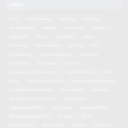
TEMAS
Salto
Interes General
Policiales
Provincia
Municipalidad
Deportes
Elecciones
Pergamino
Seguridad
Politica
Accidentes
Salud
Educación
Obras Públicas
HECHOS
Pais
Daniel Arimay
Ricardo Alessandro
Economia
Arroyo Dulce
Changuito
Cultura
Investigación Policial en Salto
Powerbody Club
Clima
Pedix
Policía Comunal Salto
Bomberos Voluntarios Salto
Controles de tránsito Salto
Paula Bustos
Powerbody
Resultados Elecciones Salto
Salud Mental
Seguridad vial Salto
Tienda Nube
seguridad Salto
Últimas Noticias de Salto
Baradero
Berdier
Bomberos Salto
Buenos Aires
Ciencia
Comercios