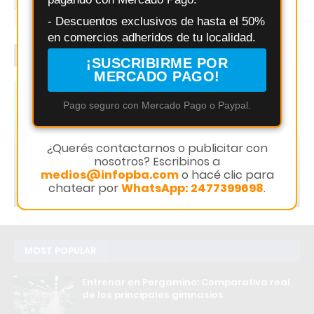
Instagram
Calistenia y otras Disciplinas
- Descuentos exclusivos de hasta el 50%
en comercios adheridos de tu localidad.
ÚLTIMO MOMENTO
¡SUSCRIBIRME POR
MERCADO PAGO!
Changuito
Pago seguro con Mercado Pago o Paypal.
Changuito.com.ar: la plataforma de e-
¿Querés contactarnos o publicitar con
commerce con Inteligencia Artificial que ya
nosotros? Escribinos a
utilizan más de 3.000 comercios argentinos
medios@infopba.com
o hacé clic para
chatear por
WhatsApp: 2477399698
.
Redacción Infopba
MOST POPULAR
Entrenar en Pergamino: Comparativa real
de los principales gimnasios