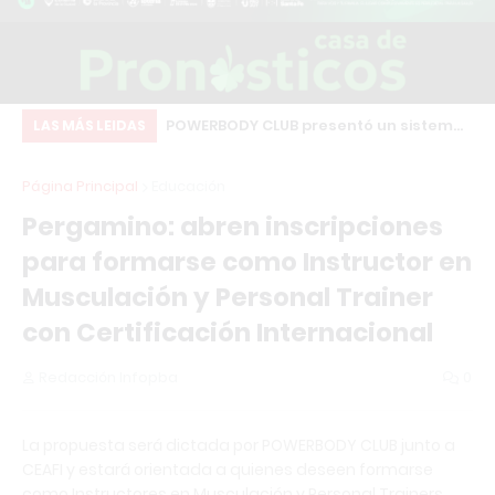
amino: Comparativa
POWERBODY CLUB presentó un sistema
Ch
LAS MÁS LEIDAS
pales gimnasios
de afiliados para generar ingresos
co
Página Principal
Educación
recomendando el gimnasio
qu
Pergamino: abren inscripciones
co
para formarse como Instructor en
Musculación y Personal Trainer
con Certificación Internacional
Redacción Infopba
0
La propuesta será dictada por POWERBODY CLUB junto a
CEAFI y estará orientada a quienes deseen formarse
como Instructores en Musculación y Personal Trainers.