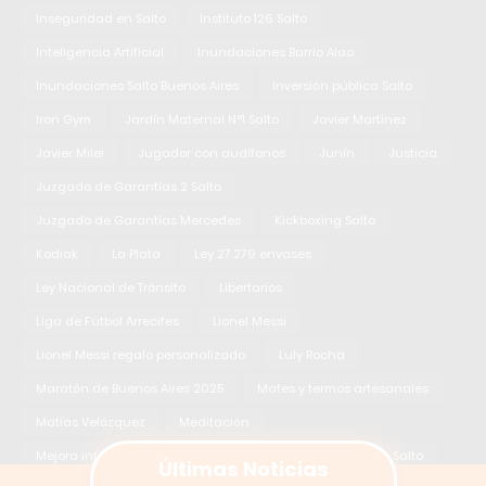
Inseguridad en Salto
Instituto 126 Salto
Inteligencia Artificial
Inundaciones Barrio Alao
Inundaciones Salto Buenos Aires
Inversión pública Salto
Iron Gym
Jardín Maternal N°1 Salto
Javier Martinez
Javier Milei
Jugador con audífonos
Junín
Justicia
Juzgado de Garantías 2 Salto
Juzgado de Garantías Mercedes
Kickboxing Salto
Kodiak
La Plata
Ley 27.279 envases
Ley Nacional de Tránsito
Libertarios
Liga de Fútbol Arrecifes
Lionel Messi
Lionel Messi regalo personalizado
Luly Rocha
Maratón de Buenos Aires 2025
Mates y termos artesanales
Matías Velázquez
Meditación
Mejora infraestructura barrio
Menores conduciendo Salto
Últimas Noticias