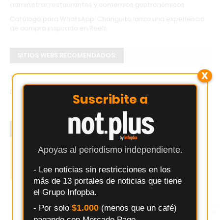
administrar restaurantes y comercios gastronómicos
Catálogo para WhatsApp: Changuito lanza una experiencia
de compra inspirada en Reels
SITIOS WEBS RECOMENDADOS:
X
Tu tienda de Whatsapp GRATIS
Dr. Juan Ignacio Bustos
Suscribite a
Tu comercio puede estar acá al mejor precio,
click aquí
Apoyas al periodismo independiente.
- Lee noticias sin restricciones en los
más de 13 portales de noticias que tiene
el Grupo Infopba.
$1.000
- Por solo
(menos que un café)
×
Entérate primero
pagando con Mercado Pago.
Síguenos en