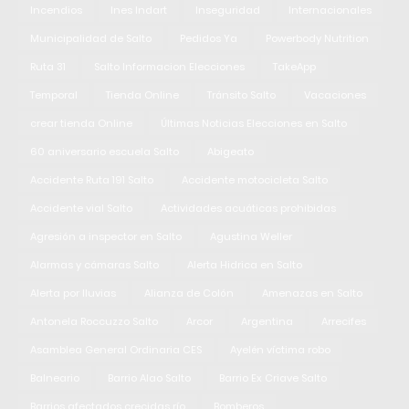
Incendios
Ines Indart
Inseguridad
Internacionales
Municipalidad de Salto
Pedidos Ya
Powerbody Nutrition
Ruta 31
Salto Informacion Elecciones
TakeApp
Temporal
Tienda Online
Tránsito Salto
Vacaciones
crear tienda Online
Últimas Noticias Elecciones en Salto
60 aniversario escuela Salto
Abigeato
Accidente Ruta 191 Salto
Accidente motocicleta Salto
Accidente vial Salto
Actividades acuáticas prohibidas
Agresión a inspector en Salto
Agustina Weller
Alarmas y cámaras Salto
Alerta Hidrica en Salto
Alerta por lluvias
Alianza de Colón
Amenazas en Salto
Antonela Roccuzzo Salto
Arcor
Argentina
Arrecifes
Asamblea General Ordinaria CES
Ayelén víctima robo
Balneario
Barrio Alao Salto
Barrio Ex Criave Salto
Barrios afectados crecidas río
Bomberos