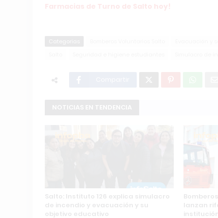
Farmacias de Turno de Salto hoy!
Categorias
Bomberos Voluntarios Salto
Evacuación y 
Salto
Seguridad e higiene estudiantes
Simulacro de in
Compartir
NOTICIAS EN TENDENCIA
Salto: Instituto 126 explica simulacro
Bomberos 
de incendio y evacuación y su
lanzan ri
objetivo educativo
instituci