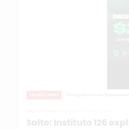
ón Internacional
Changuito.com.ar: la plataform
LAS MÁS LEIDAS
Página Principal
Bomberos Voluntarios Salto
Salto: Instituto 126 ex