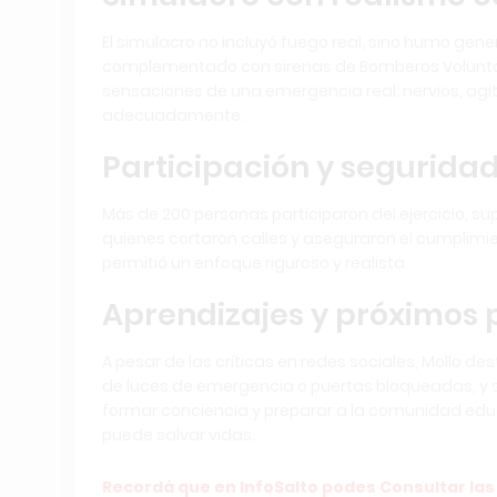
El simulacro no incluyó fuego real, sino humo gen
complementado con sirenas de Bomberos Voluntari
sensaciones de una emergencia real: nervios, ag
adecuadamente.
Participación y segurida
Más de 200 personas participaron del ejercicio, su
quienes cortaron calles y aseguraron el cumplimien
permitió un enfoque riguroso y realista.
Aprendizajes y próximos 
A pesar de las críticas en redes sociales, Mollo de
de luces de emergencia o puertas bloqueadas, y se 
formar conciencia y preparar a la comunidad edu
puede salvar vidas.
Recordá que en InfoSalto podes Consultar las 2