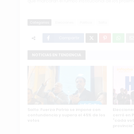
que marcarán el rumbo institucional de los próxim
Categorias
Elecciones
Politica
Salto
Compartir
NOTICIAS EN TENDENCIA
Salto: Fuerza Patria se impone con
Eleccione
contundencia y supera el 45% de los
cerró en 
votos
“cada vot
provincia