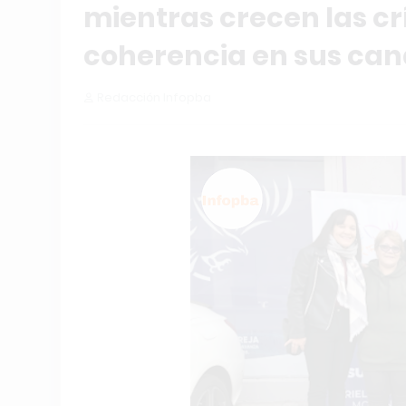
mientras crecen las crí
coherencia en sus ca
Redacción Infopba