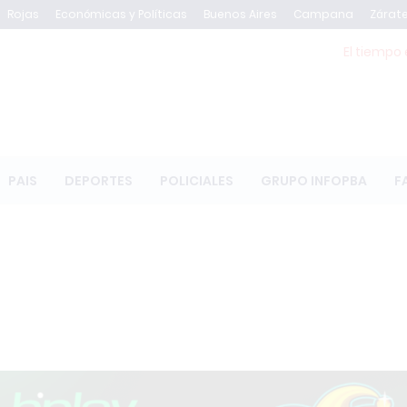
Rojas
Económicas y Políticas
Buenos Aires
Campana
Zárat
El tiempo 
PAIS
DEPORTES
POLICIALES
GRUPO INFOPBA
F