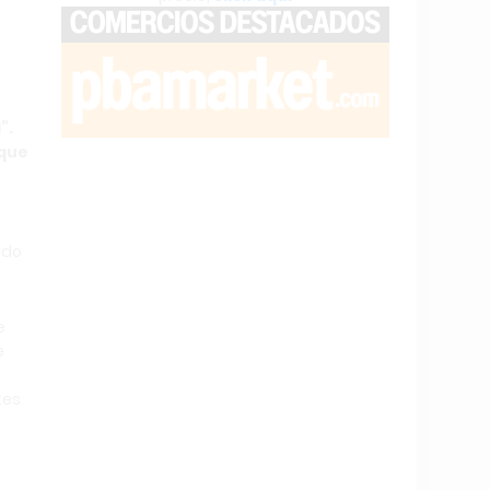
”.
 que
ado
e
e
tes