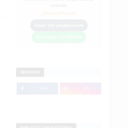
noticias
.
¿Qué es Infopba?
ente
Email: info.pba@aol.com
WhatsApp: 2477399698
SEGUINOS
76.5k
80k
PUBLICITÁ CON NOSOTROS