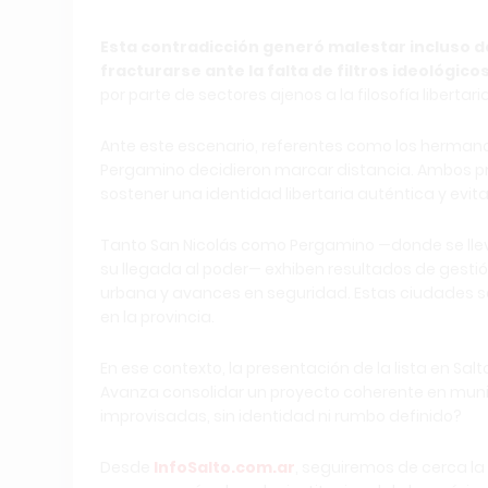
Esta contradicción generó malestar incluso d
fracturarse ante la falta de filtros ideológicos
por parte de sectores ajenos a la filosofía liberta
Ante este escenario, referentes como los hermanos
Pergamino decidieron marcar distancia. Ambos pr
sostener una identidad libertaria auténtica y evita
Tanto San Nicolás como Pergamino —donde se llevó
su llegada al poder— exhiben resultados de gesti
urbana y avances en seguridad. Estas ciudades s
en la provincia.
En ese contexto, la presentación de la lista en Sa
Avanza consolidar un proyecto coherente en muni
improvisadas, sin identidad ni rumbo definido?
Desde
InfoSalto.com.ar
, seguiremos de cerca la 