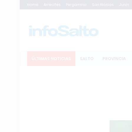
Home
Arrecifes
Pergamino
San Nicolás
Junín
ÚLTIMAS NOTICIAS
SALTO
PROVINCIA