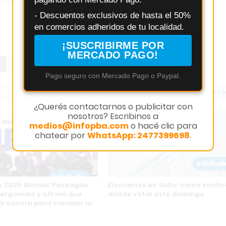
os años.
- Descuentos exclusivos de hasta el 50%
en comercios adheridos de tu localidad.
¡SUSCRIBIRME POR
MERCADO PAGO!
Pago seguro con Mercado Pago o Paypal.
Ver t
¿Querés contactarnos o publicitar con
nosotros? Escribinos a
medios@infopba.com
o hacé clic para
chatear por
WhatsApp: 2477399698
.
s 2025: Manuel Passaglia
Elecciones en Salto: cómo verific
Pergamino y afirmó que
dónde votar este domingo
o cuenta para cambiar la
”